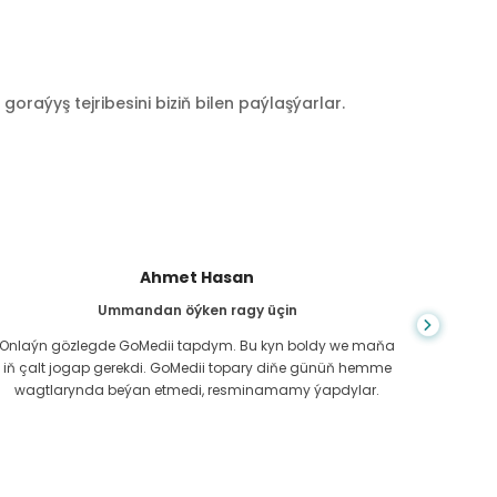
raýyş tejribesini biziň bilen paýlaşýarlar.
Ahmet Hasan
Ummandan öýken ragy üçin
Ba
Onlaýn gözlegde GoMedii tapdym. Bu kyn boldy we maňa
Men 
iň çalt jogap gerekdi. GoMedii topary diňe günüň hemme
ýetdi.
wagtlarynda beýan etmedi, resminamamy ýapdylar.
b
Gudrat