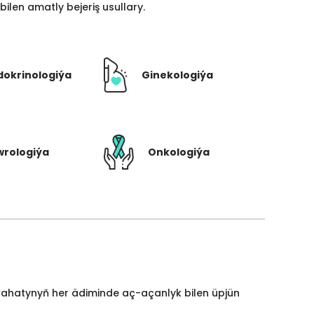
len amatly bejeriş usullary.
dokrinologiýa
Ginekologiýa
rologiýa
Onkologiýa
yýahatynyň her ädiminde aç-açanlyk bilen üpjün