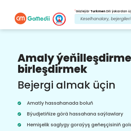
*
Gözleýär
Turkmen
Dili ýokardan ü
Amaly ýeňilleşdirm
Biziň peýdalarymyz
birleşdirmek
Köp dilli
programma
Bejergi almak üçin
Goldaw
Bejeriş syýahatyňyzy has gowy we takyk
gözegçilikde saklamaga we
Amatly hassahanada boluň
yzarlamaga kömek edýän köp dilli
GoMedii programmamyzy göçürip
Býudjetiňize görä hassahana saýlawlary
alyň.
Hemişelik saglygy goraýyş geňeşçisiniň go