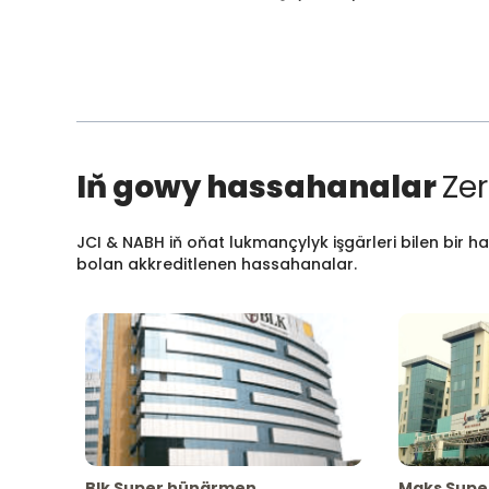
Iň gowy hassahanalar
Zer
JCI & NABH iň oňat lukmançylyk işgärleri bilen bir h
bolan akkreditlenen hassahanalar.
Blk Super hünärmen
Maks Supe