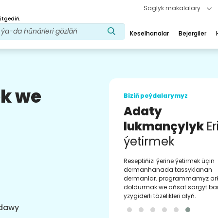
Saglyk makalalary
ýtgediň.
Keselhanalar
Bejergiler
ek we
Biziň peýdalarymyz
Adaty
lukmançylyk
Er
ýetirmek
Reseptiňizi ýerine ýetirmek üçin
dermanhanada tassyklanan
dermanlar. programmamyz ar
doldurmak we aňsat sargyt b
yzygiderli täzelikleri alyň.
ldawy