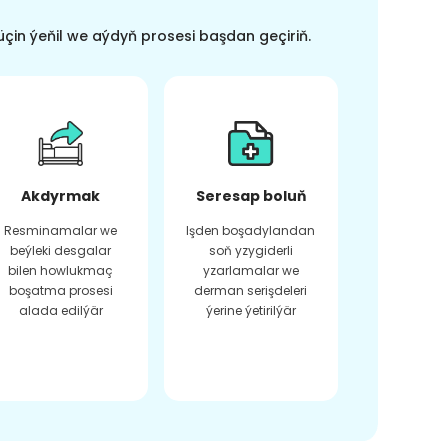
üçin ýeňil we aýdyň prosesi başdan geçiriň.
Akdyrmak
Seresap boluň
Resminamalar we
Işden boşadylandan
beýleki desgalar
soň yzygiderli
bilen howlukmaç
yzarlamalar we
boşatma prosesi
derman serişdeleri
alada edilýär
ýerine ýetirilýär