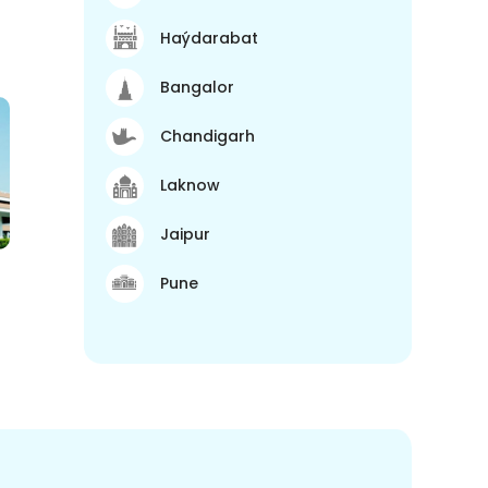
Haýdarabat
Bangalor
Chandigarh
Laknow
Jaipur
Pune