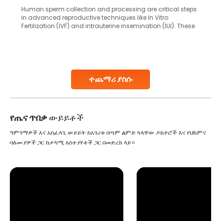
Human sperm collection and processing are critical steps
in advanced reproductive techniques like In Vitro
Fertilization (IVF) and intrauterine insemination (IUI). These
methods enable medical professionals to tackle fertility
challenges and help couples achieve their dream of
parenthood. Skilled technicians collect sperm using
specialized procedures to ensure optimal quality. Once
collected, they process the
ተጨማሪ ያስሱ
Continue Reading
የጤና ጥበቃ
ውይይቶች
ግምገማዎች እና አስፈላጊ ውይይት ከአገሪቱ በጣም ልምድ ካላቸው ዶክተሮች እና የህክምና
ባለሙያዎች ጋር ከታካሚ አስተያየቶች ጋር በመድረክ ላይ።