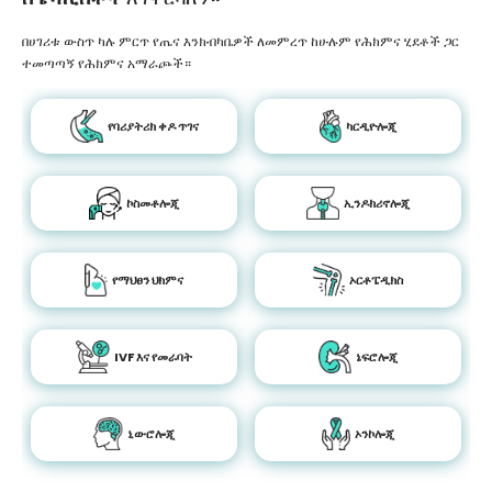
በሀገሪቱ ውስጥ ካሉ ምርጥ የጤና እንክብካቤዎች ለመምረጥ ከሁሉም የሕክምና ሂደቶች ጋር
ተመጣጣኝ የሕክምና አማራጮች።
የባሪያትሪክ ቀዶ ጥገና
ካርዲዮሎጂ
ኮስመቶሎጂ
ኢንዶክሪኖሎጂ
የማህፀን ህክምና
ኦርቶፔዲክስ
IVF እና የመራባት
ኔፍሮሎጂ
ኒውሮሎጂ
ኦንኮሎጂ