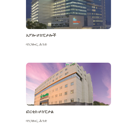
አፖሎ ሆስፒታሎች
ባንጋሎር
,
ሕንድ
ተጨማሪ ይመልከቱ
ፎርቲስ ሆስፒታል
ባንጋሎር
,
ሕንድ