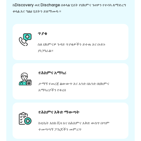
ከDiscovery ወደ Discharge በቀላል ሂደት የህክምና ጉዞዎን የተሳካ ለማድረግ
ቀላል እና ግልፅ ሂደትን ይለማመዱ።
ጥያቄ
ስለ ህክምናዎ ጉዳይ ጥያቄዎችን ይተዉ እና ቡድኑ
ያነጋግራል።
የሕክምና አማካሪ
ታማኝ የመረጃ ልውውጥ እና አንድ በአንድ በህክምና
አማካሪያችን የቀረበ
የሕክምና እቅድ ማውጣት
ከቲኬት እስከ ቪዛ እና በሕክምና እቅድ ውስጥ በጣም
ተመጣጣኝ ፓኬጆችን መምረጥ