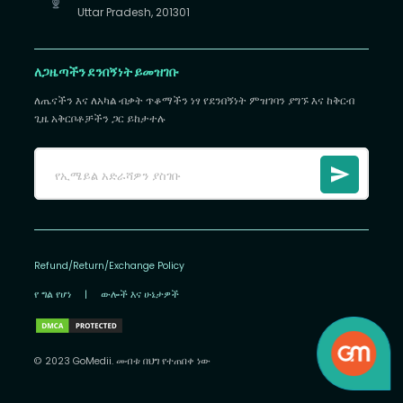
Uttar Pradesh, 201301
ለጋዜጣችን ደንበኝነት ይመዝገቡ
ለጤናችን እና ለአካል ብቃት ጥቆማችን ነፃ የደንበኝነት ምዝገባን ያግኙ እና ከቅርብ
ጊዜ አቅርቦቶቻችን ጋር ይከታተሉ
Refund/Return/Exchange Policy
የ ግል የሆነ
|
ውሎች እና ሁኔታዎች
© 2023 GoMedii. መብቱ በህግ የተጠበቀ ነው