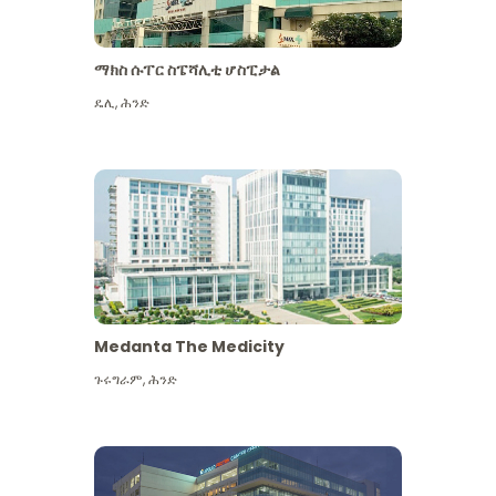
ማክስ ሱፐር ስፔሻሊቲ ሆስፒታል
ዴሊ
,
ሕንድ
Medanta The Medicity
ጉሩግራም
,
ሕንድ