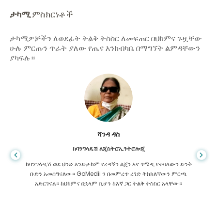
ታካሚ
ምስክርነቶች
ታካሚዎቻችን ለወደፊት ትልቅ ትስስር ለመፍጠር በህክምና ጉዟቸው
ሁሉ ምርጡን ጥራት ያለው የጤና እንክብካቤ በማግኘት ልምዳቸውን
ያካፍሉ።
ሻንዳ ዳስ
ከባንግላዴሽ ለጂስትሮኢንትሮሎጂ
ከባንግላዲሽ ወደ ህንድ እንድታከም የረዳኝን ልጄን እና ጎሜዲ የተባለውን ድንቅ
ቡድን አመሰግናለው። GoMedii ን በመምረጥ ረገድ ትክክለኛውን ምርጫ
አድርገናል። ከህክምና በኋላም ቢሆን ከእኛ ጋር ትልቅ ትስስር አላቸው።