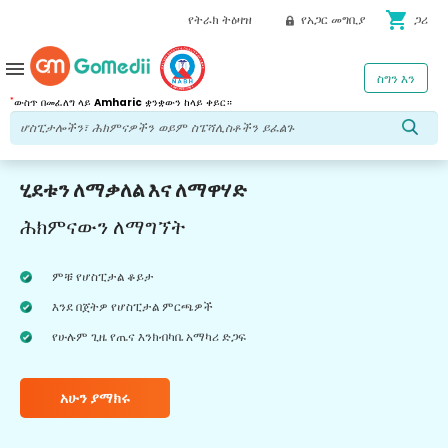
shopping_cart
የትራክ ትዕዛዝ
የአጋር መግቢያ
ጋሪ
menu
ስግን እን
*
ውስጥ በመፈለግ ላይ
Amharic
ቋንቋውን ከላይ ቀይር።
ሂደቱን ለማቃለል እና ለማዋሃድ
ሕክምናውን ለማግኘት
ምቹ የሆስፒታል ቆይታ
እንደ በጀትዎ የሆስፒታል ምርጫዎች
የሁሉም ጊዜ የጤና እንክብካቤ አማካሪ ድጋፍ
አሁን ያማክሩ