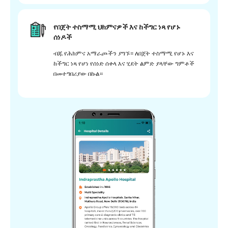
የበጀት ተስማሚ ህክምናዎች እና ከችግር ነጻ የሆኑ
ሰነዶች
ብጁ የሕክምና አማራጮችን ያግኙ። ለበጀት ተስማሚ የሆኑ እና
ከችግር ነጻ የሆነ የሰነድ ሰቀላ እና ሂደት ልምድ ያላቸው ግምቶች
በመተግበሪያው በኩል።