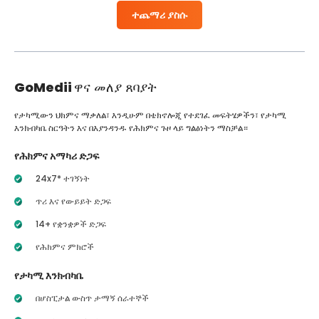
ተጨማሪ ያስሱ
GoMedii
ዋና መለያ ጸባያት
የታካሚውን ህክምና ማቃለል፣ እንዲሁም በቴክኖሎጂ የተደገፈ መፍትሄዎችን፣ የታካሚ
እንክብካቤ ስርዓትን እና በእያንዳንዱ የሕክምና ጉዞ ላይ ግልፅነትን ማስቻል።
የሕክምና አማካሪ ድጋፍ
24x7* ተገኝነት
ጥሪ እና የውይይት ድጋፍ
14+ የቋንቋዎች ድጋፍ
የሕክምና ምክሮች
የታካሚ እንክብካቤ
በሆስፒታል ውስጥ ታማኝ ሰራተኞች