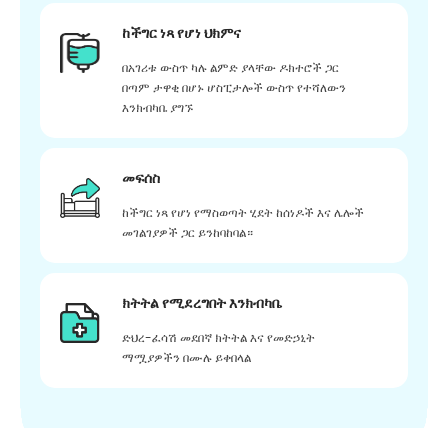
ከችግር ነጻ የሆነ ህክምና
በአገሪቱ ውስጥ ካሉ ልምድ ያላቸው ዶክተሮች ጋር
በጣም ታዋቂ በሆኑ ሆስፒታሎች ውስጥ የተሻለውን
እንክብካቤ ያግኙ
መፍሰስ
ከችግር ነጻ የሆነ የማስወጣት ሂደት ከሰነዶች እና ሌሎች
መገልገያዎች ጋር ይንከባከባል።
ክትትል የሚደረግበት እንክብካቤ
ድህረ-ፈሳሽ መደበኛ ክትትል እና የመድኃኒት
ማሟያዎችን በሙሉ ይቀበላል