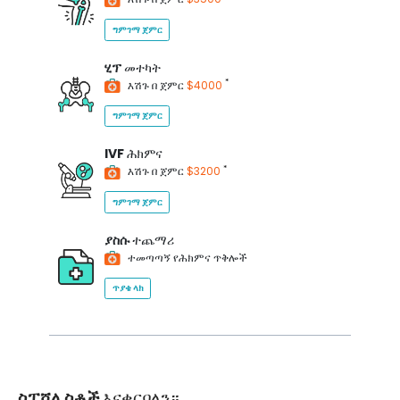
ግምገማ ጀምር
ሂፕ
መተካት
*
እሽጉ በ ጀምር
$4000
ግምገማ ጀምር
IVF
ሕክምና
*
እሽጉ በ ጀምር
$3200
ግምገማ ጀምር
ያስሱ
ተጨማሪ
ተመጣጣኝ የሕክምና ጥቅሎች
ጥያቄ ላክ
ስፔሻሊስቶች
እናቀርባለን።