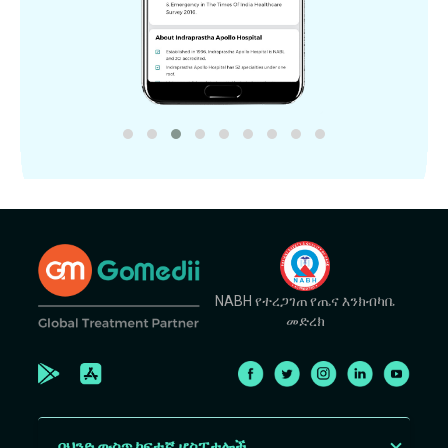
NABH የተረጋገጠ የጤና እንክብካቤ
መድረክ
በህንድ ውስጥ ከፍተኛ ሆስፒታሎች