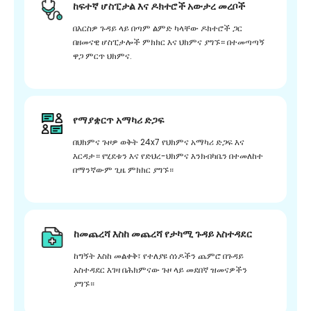
ከፍተኛ ሆስፒታል እና ዶክተሮች አውታረ መረቦች
በእርስዎ ጉዳይ ላይ በጣም ልምድ ካላቸው ዶክተሮች ጋር
በዘመናዊ ሆስፒታሎች ምክክር እና ህክምና ያግኙ። በተመጣጣኝ
ዋጋ ምርጥ ህክምና.
የማያቋርጥ አማካሪ ድጋፍ
በህክምና ጉዞዎ ወቅት 24x7 የህክምና አማካሪ ድጋፍ እና
እርዳታ። የሂደቱን እና የድህረ-ህክምና እንክብካቤን በተመለከተ
በማንኛውም ጊዜ ምክክር ያግኙ።
ከመጨረሻ እስከ መጨረሻ የታካሚ ጉዳይ አስተዳደር
ከግኝት እስከ መልቀቅ፣ የተለያዩ ሰነዶችን ጨምሮ በጉዳይ
አስተዳደር እገዛ በሕክምናው ጉዞ ላይ መደበኛ ዝመናዎችን
ያግኙ።