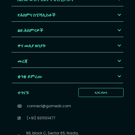
የሕክምና ስፔሻሊስቶች
ልዩ ሕክምናዎች
ዋና መለያ ጸባያት
መረጃ
ቋንቋ ይምረጡ
ተገናኙ
አጋር ይሁኑ
connect@gomedii.com
(+91) 9311101477
96, block C, Sector 65, Noida,