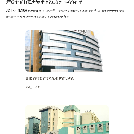
ምርጥ ሆስፒታሎች
ለእርስዎ ፍላጎቶች
JCI እና NABH የታወቁ ሆስፒታሎች ከምርጥ የህክምና ባለሙያዎች ጋር በተመጣጣኝ ዋጋ
በተመጣጣኝ ዋጋ የሚገኙ ዘመናዊ መገልገያዎች።
Blk ሱፐር ስፔሻሊቲ ሆስፒታል
ዴሊ
,
ሕንድ