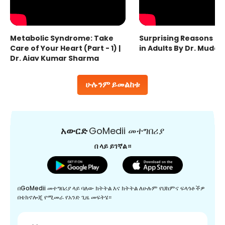
Metabolic Syndrome: Take
Surprising Reasons fo
Care of Your Heart (Part - 1) |
in Adults By Dr. Mudas
Dr. Ajay Kumar Sharma
ሁሉንም ይመልከቱ
አውርድ
GoMedii መተግበሪያ
በ ላይ ይገኛል።
በGoMedii መተግበሪያ ላይ ባለው ክትትል እና ክትትል ለሁሉም የህክምና ፍላጎቶችዎ
በቴክኖሎጂ የሚመራ የአንድ ጊዜ መፍትሄ።