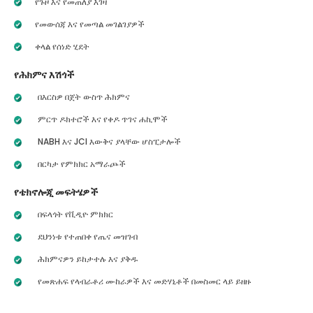
የጉዞ እና የመጠለያ እገዛ
የመውሰጃ እና የመጣል መገልገያዎች
ቀላል የሰነድ ሂደት
የሕክምና እሽጎች
በእርስዎ በጀት ውስጥ ሕክምና
ምርጥ ዶክተሮች እና የቀዶ ጥገና ሐኪሞች
NABH እና JCI እውቅና ያላቸው ሆስፒታሎች
በርካታ የምክክር አማራጮች
የቴክኖሎጂ መፍትሄዎች
በፍላጎት የቪዲዮ ምክክር
ደህንነቱ የተጠበቀ የጤና መዝገብ
ሕክምናዎን ይከታተሉ እና ያቅዱ
የመጽሐፍ የላብራቶሪ ሙከራዎች እና መድሃኒቶች በመስመር ላይ ይዘዙ