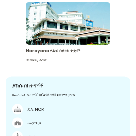
Narayana የልብ ሳይንስ ተቋም
ባንጋሎር
,
ሕንድ
ያስሱ
በከተሞች
በመረጡት ከተሞች በGoMedii ህክምና ያግኙ
ዴሊ NCR
ሙምባይ