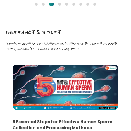
የጤና ጽሑፎች
& ዝማኔዎች
ሕይወትዎን ጤናማ እና የተሻለ ለማድረግ ስለ ሕክምና፣ ሂደቶች፣ ሁኔታዎች እና ሌሎች
ተዛማጅ መስፈርቶችን በተመለከተ ወቅታዊ መረጃ ያግኙ።
5 Essential Steps for Effective Human Sperm
Collection and Processing Methods