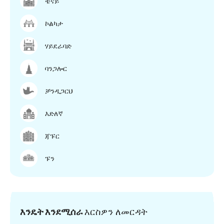
ቼናይ
ኮልካታ
ሃይደራባድ
ባንጋሎር
ቻንዲጋርህ
እድለኛ
ጃፑር
ፑን
እንዴት እንደሚሰራ
እርስዎን ለመርዳት