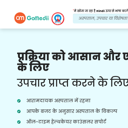
*
में खोजा जा रहा है
Hindi
ऊपर से भाषा बदले
प्रक्रिया को आसान और
हमारे लाभ
के लिए
इलाज के बाद
अनुवर्ती
देखभाल
उपचार प्राप्त करने के लि
हर समय आपकी समस्याओं का समाधान करने
वाली हमारी टीम के साथ चौबीसों घंटे चिकित्सा
और रोगी सहायता प्राप्त करें। आपके उपचार की
आरामदायक अस्पताल में रहना
जरूरतों पर नियमित अपडेट।
आपके बजट के अनुसार अस्पताल के विकल्प
ऑल-टाइम हेल्थकेयर काउंसलर सपोर्ट