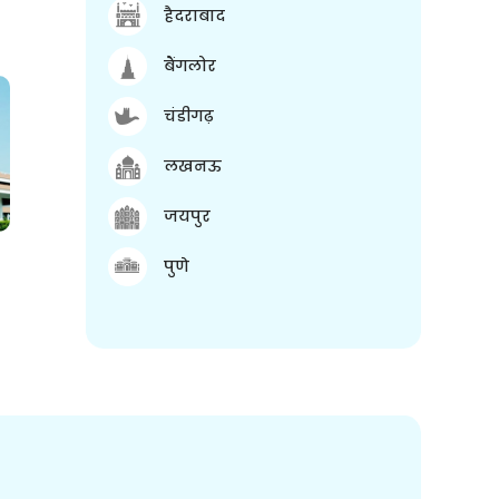
हैदराबाद
बैंगलोर
चंडीगढ़
लखनऊ
जयपुर
पुणे