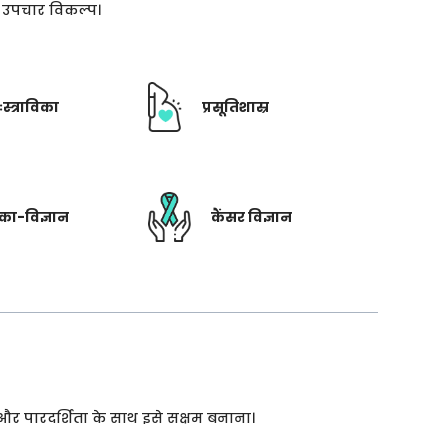
ती उपचार विकल्प।
ःस्त्राविका
प्रसूतिशास्र
रिका-विज्ञान
कैंसर विज्ञान
 और पारदर्शिता के साथ इसे सक्षम बनाना।