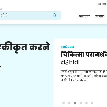
स्वास्थ्
ं।
अस्पताल
उपचार
 एकीकृत करने
हमारे लाभ
चिकित्सा परामर्श
सहायता
ए
हमारे अनुभवी चिकित्सा सलाहकारों से
सहायता प्राप्त करें। आपको सर्वोत्तम स
मार्गदर्शन प्रदान करना।