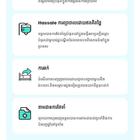
តម្លៃសមរម្យបំផុតក្នុងការធ្វើផែនការព្យាបាល
Hassale ការព្យាបាលដោយឥតគិតថ្លៃ
ទទួលបានការថែទាំល្អបំផុតនៅក្នុងមន្ទីរពេទ្យល្បីឈ្មោះ
បំផុតជាមួយវេជ្ជបណ្ឌិតដែលមានបទពិសោធន៍នៅក្នុង
ប្រទេស
ការឆក់
ដំណើរការបញ្ចេញចោលដោយគ្មានបញ្ហាជាមួយនឹង
ឯកសារ និងសម្ភារៈផ្សេងទៀតត្រូវបានយកចិត្តទុកដាក់
តាមដានការថែទាំ
ក្រោយ​ការ​ហូរ​ចេញ​ទទួល​បាន​ការ​តាមដាន​ជា​ប្រចាំ​និង​ការ​
បំពេញ​ថ្នាំ​នៅ​ទូទាំង​