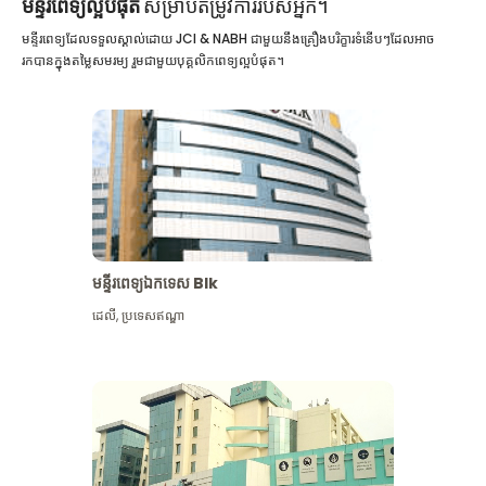
មន្ទីរពេទ្យល្អបំផុត
សម្រាប់តម្រូវការរបស់អ្នក។
មន្ទីរពេទ្យដែលទទួលស្គាល់ដោយ JCI & NABH ជាមួយនឹងគ្រឿងបរិក្ខារទំនើបៗដែលអាច
រកបានក្នុងតម្លៃសមរម្យ រួមជាមួយបុគ្គលិកពេទ្យល្អបំផុត។
មន្ទីរពេទ្យឯកទេស Blk
ដេលី
,
ប្រទេសឥណ្ឌា