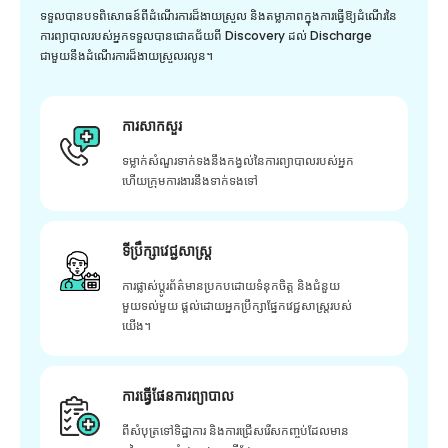
ទទួលបានបទពិសោធន៍ពីដំណើរការដ៏ងាយស្រួល និងតម្លាភាពក្នុងការធ្វើឱ្យដំណើរនៃ
ការព្យាបាលរបស់អ្នកទទួលបានជោគជ័យពី Discovery ដល់ Discharge
ជាមួយនឹងដំណើរការដ៏ងាយស្រួលរលូន។
ការសាកសួរ
ទម្លាក់សំណួរទាក់ទងនឹងកង្វល់នៃការព្យាបាលរបស់អ្នក
ហើយក្រុមការងារនឹងទាក់ទងទៅ
ទីប្រឹក្សាវេជ្ជសាស្ត្រ
ការផ្លាស់ប្តូរព័ត៌មានប្រកបដោយទំនុកចិត្ត និងជំនួយ
មួយទល់មួយ ផ្តល់ដោយអ្នកប្រឹក្សាផ្នែកវេជ្ជសាស្រ្តរបស់
យើង។
ការធ្វើផែនការព្យាបាល
ពីសំបុត្រទៅទិដ្ឋាការ និងការជ្រើសរើសកញ្ចប់ដែលមាន