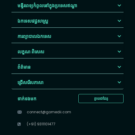
មន្ទីរពេទ្យកំពូលនៅក្នុងប្រទេសឥណ្ឌា
ឯកទេសវេជ្ជសាស្ត្រ
ការព្យាបាលឯកទេស
លក្ខណៈពិសេស
ព័ត៌មាន
ជ្រើសរើស​ភាសា
ទាក់ទងមក
ក្លាយជាដៃគូ
connect@gomedii.com
(+91) 9311101477