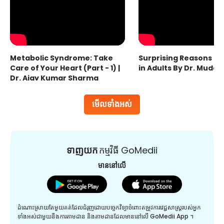
Metabolic Syndrome: Take
Surprising Reasons fo
Care of Your Heart (Part - 1) |
in Adults By Dr. Mudas
Dr. Ajay Kumar Sharma
មើលទាំងអស់
ទាញយក
កម្មវិធី GoMedii
មាននៅលើ
ដំណោះស្រាយតែមួយគត់ដែលជំរុញដោយបច្ចេកវិទ្យាចំពោះតម្រូវការវេជ្ជសាស្រ្តរបស់អ្នក
ទាំងអស់ជាមួយនឹងការតាមដាន និងតាមដានដែលមាននៅលើ GoMedii App ។