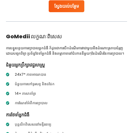
ស្វែងយល់បន្ថែម
GoMedii
លក្ខណៈពិសេស
ការបន្ធូរបន្ថយការព្យាបាលអ្នកជំងឺ ក៏ដូចជាការបើកដំណើរការវាជាមួយនឹងដំណោះស្រាយជំរុញ
ដោយបច្ចេកវិទ្យា ប្រព័ន្ធថែទាំអ្នកជំងឺ និងតម្លាភាពនៅជំហាននីមួយៗនៃដំណើរនៃការព្យាបាល។
ជំនួយអ្នកប្រឹក្សាវេជ្ជសាស្ត្រ
24x7* ភាពអាចរកបាន
ជំនួយការហៅទូរសព្ទ និងជជែក
14+ ភាសាគាំទ្រ
ការណែនាំអំពីការព្យាបាល
ការថែទាំអ្នកជំងឺ
បុគ្គលិកពិសេសនៅមន្ទីរពេទ្យ