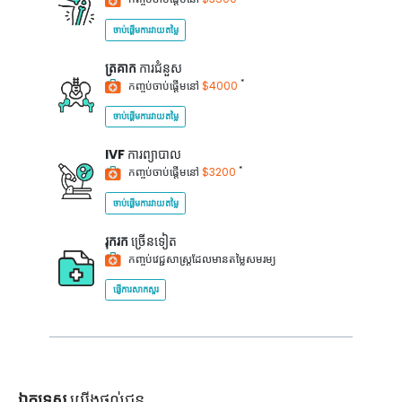
ចាប់ផ្តើមការវាយតម្លៃ
ត្រគាក
ការជំនួស
*
កញ្ចប់ចាប់ផ្តើមនៅ
$4000
ចាប់ផ្តើមការវាយតម្លៃ
IVF
ការព្យាបាល
*
កញ្ចប់ចាប់ផ្តើមនៅ
$3200
ចាប់ផ្តើមការវាយតម្លៃ
រុករក
ច្រើនទៀត
កញ្ចប់វេជ្ជសាស្ត្រដែលមានតម្លៃសមរម្យ
ផ្ញើការសាកសួរ
ឯកទេស
យើងផ្តល់ជូន