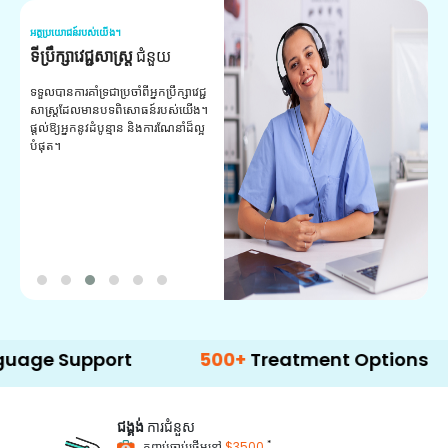
អត្ថប្រយោជន៍របស់យើង។
អត
ទីប្រឹក្សាវេជ្ជសាស្ត្រ
ជំនួយ
វ
យ
ទទួលបានការគាំទ្រជាប្រចាំពីអ្នកប្រឹក្សាវេជ្ជ
សាស្ត្រដែលមានបទពិសោធន៍របស់យើង។
ក
ផ្តល់ឱ្យអ្នកនូវដំបូន្មាន និងការណែនាំដ៏ល្អ
វ
បំផុត។
ប
ក្
ព
ឡ
pport
500+
Treatment Options
ជង្គង់
ការជំនួស
*
កញ្ចប់ចាប់ផ្តើមនៅ
$3500