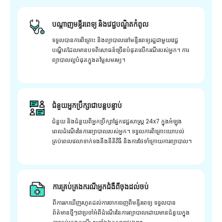
បណ្តាញមន្ទីរពេទ្យ និងវេជ្ជបណ្ឌិតកំពូល
ទទួលបានការពិគ្រោះ និងព្យាបាលនៅមន្ទីរពេទ្យរដ្ឋជាមួយវេជ្ជ
បណ្ឌិតដែលមានបទពិសោធន៍ច្រើនបំផុតលើករណីរបស់អ្នក។ ការ
ព្យាបាលល្អបំផុតក្នុងតម្លៃសមរម្យ។
ជំនួយអ្នកប្រឹក្សាជាបន្តបន្ទាប់
ជំនួយ និងជំនួយពីអ្នកប្រឹក្សាផ្នែកវេជ្ជសាស្រ្ត 24x7 ក្នុងអំឡុង
ពេលដំណើរនៃការព្យាបាលរបស់អ្នក។ ទទួលការពិគ្រោះយោបល់
គ្រប់ពេលវេលាទាក់ទងនឹងនីតិវិធី និងការថែទាំក្រោយការព្យាបាល។
ការគ្រប់គ្រងករណីអ្នកជំងឺពីចុងដល់ចប់
ពីការរកឃើញរហូតដល់ការចាកចេញពីមន្ទីរពេទ្យ ទទួលបាន
ព័ត៌មានថ្មីៗជាប្រចាំអំពីដំណើរនៃការព្យាបាលដោយមានជំនួយក្នុង