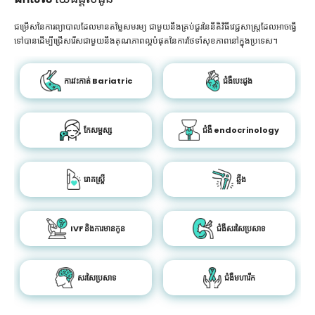
ជម្រើសនៃការព្យាបាលដែលមានតម្លៃសមរម្យ ជាមួយនឹងគ្រប់ជួរនៃនីតិវិធីវេជ្ជសាស្រ្តដែលអាចធ្វើ
ទៅបានដើម្បីជ្រើសរើសជាមួយនឹងគុណភាពល្អបំផុតនៃការថែទាំសុខភាពនៅក្នុងប្រទេស។
ការវះកាត់ Bariatric
ជំងឺបេះដូង
កែសម្ផស្ស
ជំងឺ endocrinology
រោគស្ត្រី
ឆ្អឹង
IVF និងការមានកូន
ជំងឺសរសៃប្រសាទ
សរសៃប្រសាទ
ជំងឺមហារីក