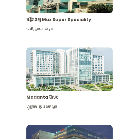
មន្ទីរពេទ្យ Max Super Speciality
ដេលី
,
ប្រទេសឥណ្ឌា
Medanta ឱសថ
ហ្គូរូក្រាម
,
ប្រទេសឥណ្ឌា