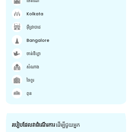
ចេនណៃ
Kolkata
អ៊ីដ្រាបាដ
Bangalore
ចាន់ឌីហ្គា
សំណាង
ចៃពួរ
ពុន
របៀបដែលវាដំណើរការ
ដើម្បី​ជួយ​អ្នក