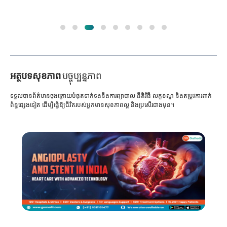
អត្ថបទសុខភាព
បច្ចុប្បន្នភាព
ទទួលបានព័ត៌មានចុងក្រោយបំផុតទាក់ទងនឹងការព្យាបាល នីតិវិធី លក្ខខណ្ឌ និងតម្រូវការពាក់
ព័ន្ធផ្សេងទៀត ដើម្បីធ្វើឱ្យជីវិតរបស់អ្នកមានសុខភាពល្អ និងប្រសើរជាងមុន។