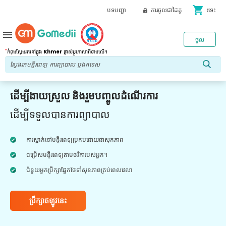
shopping_cart
បទបញ្ជា
ការចូលជាដៃគូ
រទេះ
menu
ចូល
*
កំពុងស្វែងរកនៅក្នុង
Khmer
ផ្លាស់ប្តូរភាសាពីខាងលើ។
ដើម្បីងាយស្រួល និងរួមបញ្ចូលដំណើរការ
ដើម្បីទទួលបានការព្យាបាល
ការស្នាក់នៅមន្ទីរពេទ្យប្រកបដោយផាសុកភាព
ជម្រើសមន្ទីរពេទ្យតាមថវិការបស់អ្នក។
ជំនួយអ្នកប្រឹក្សាផ្នែកថែទាំសុខភាពគ្រប់ពេលវេលា
ប្រឹក្សាឥឡូវនេះ