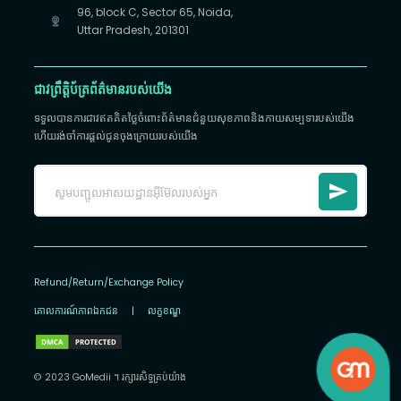
96, block C, Sector 65, Noida,
Uttar Pradesh, 201301
ជាវព្រឹត្តិប័ត្រព័ត៌មានរបស់យើង
ទទួលបានការជាវឥតគិតថ្លៃចំពោះព័ត៌មានជំនួយសុខភាពនិងកាយសម្បទារបស់យើង
ហើយរង់ចាំការផ្តល់ជូនចុងក្រោយរបស់យើង
Refund/Return/Exchange Policy
គោលការណ៍​ភាព​ឯកជន
|
លក្ខខណ្ឌ
© 2023 GoMedii ។ រក្សា​រ​សិទ្ធ​គ្រប់យ៉ាង