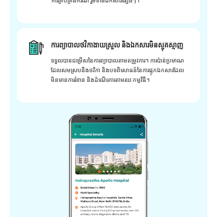
ការគ្រប់គ្រងករណី រួមទាំងឯកសារផ្សេងៗ។
ការព្យាបាលថវិកាងាយស្រួល និងឯកសារមិនស្មុគស្មាញ
ទទួលបានជម្រើសនៃការព្យាបាលតាមតម្រូវការ។ ការប៉ាន់ប្រមាណ
ដែលសមស្របនឹងថវិកា និងបទពិសោធន៍នៃការផ្ទុកឯកសារដែល
មិនមានការរំខាន និងដំណើរការតាមរយៈកម្មវិធី។