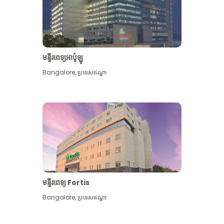
មន្ទីរពេទ្យអាប៉ូឡូ
Bangalore
,
ប្រទេសឥណ្ឌា
មើល​ច្រើន​ទៀត
មន្ទីរពេទ្យ Fortis
Bangalore
,
ប្រទេសឥណ្ឌា