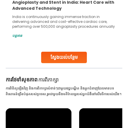
5 Essential Steps for Effective Human Sperm
Collection and Processing Methods
Human sperm collection and processing are critical steps
in advanced reproductive techniques like In Vitro
Fertilization (IVF) and intrauterine insemination (IUI). These
methods enable medical professionals to tackle fertility
បន្តអាន
challenges and help couples achieve their dream of
parenthood. Skilled technicians collect sperm using
specialized procedures to ensure optimal quality. Once
collected, they process the
ស្វែងយល់បន្ថែម
Continue Reading
ការ​ថែទាំ​សុខភាព
ការពិភាក្សា
ការពិនិត្យឡើងវិញ និងការពិភាក្សាសំខាន់ៗជាមួយវេជ្ជបណ្ឌិត និងអ្នកជំនាញដែលមានបទ
ពិសោធន៍ច្រើនបំផុតរបស់ប្រទេស រួមជាមួយនឹងមតិកែលម្អរបស់អ្នកជំងឺនៅលើវេទិការបស់យើង។