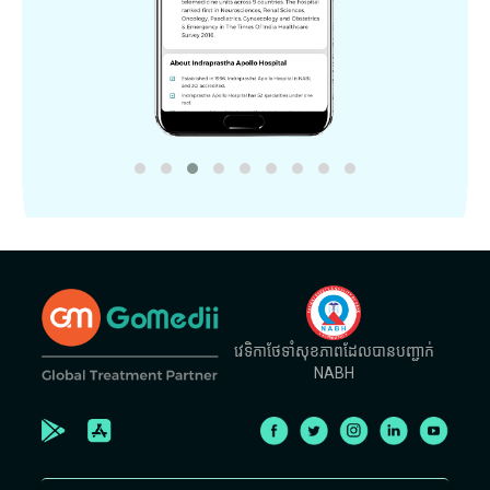
វេទិកាថែទាំសុខភាពដែលបានបញ្ជាក់
NABH