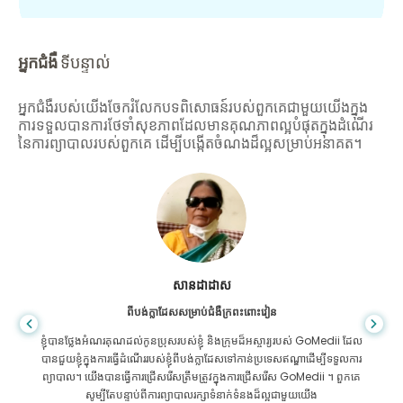
អ្នកជំងឺ
ទីបន្ទាល់
អ្នកជំងឺរបស់យើងចែករំលែកបទពិសោធន៍របស់ពួកគេជាមួយយើងក្នុង
ការទទួលបានការថែទាំសុខភាពដែលមានគុណភាពល្អបំផុតក្នុងដំណើរ
នៃការព្យាបាលរបស់ពួកគេ ដើម្បីបង្កើតចំណងដ៏ល្អសម្រាប់អនាគត។
សានដាដាស
ពីបង់ក្លាដែសសម្រាប់ជំងឺក្រពះពោះវៀន
ខ្ញុំបានថ្លែងអំណរគុណដល់កូនប្រុសរបស់ខ្ញុំ និងក្រុមដ៏អស្ចារ្យរបស់ GoMedii ដែល
បានជួយខ្ញុំក្នុងការធ្វើដំណើររបស់ខ្ញុំពីបង់ក្លាដែសទៅកាន់ប្រទេសឥណ្ឌាដើម្បីទទួលការ
ព្យាបាល។ យើងបានធ្វើការជ្រើសរើសត្រឹមត្រូវក្នុងការជ្រើសរើស GoMedii ។ ពួកគេ
សូម្បីតែបន្ទាប់ពីការព្យាបាលរក្សាទំនាក់ទំនងដ៏ល្អជាមួយយើង