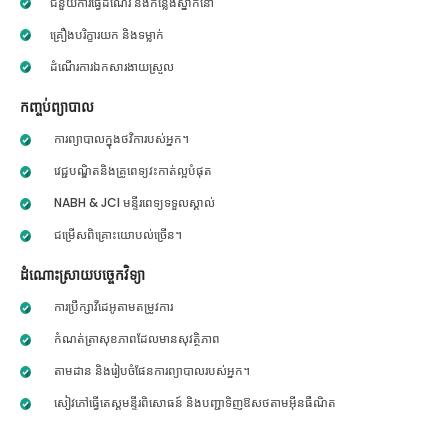
ជំនួយការធ្វើដំណើរ និងកន្លែងស្នាក់នៅ
គ្រឿងបរិក្ខារយក និងទម្លាក់
ដំណើរការឯកសារងាយស្រួល
កញ្ចប់ព្យាបាល
ការព្យាបាលក្នុងថវិការបស់អ្នក។
វេជ្ជបណ្ឌិតនិងគ្រូពេទ្យវះកាត់ល្អបំផុត
NABH & JCI មន្ទីរពេទ្យទទួលស្គាល់
ជម្រើសពិគ្រោះយោបល់ច្រើន។
ដំណោះស្រាយបច្ចេកវិទ្យា
ការប្រឹក្សាវីដេអូតាមតម្រូវការ
កំណត់ត្រាសុខភាពដែលមានសុវត្ថិភាព
តាមដាន និងរៀបចំផែនការព្យាបាលរបស់អ្នក។
សៀវភៅធ្វើតេស្តមន្ទីរពិសោធន៍ និងបញ្ជាទិញឱសថតាមអ៊ីនធឺណិត