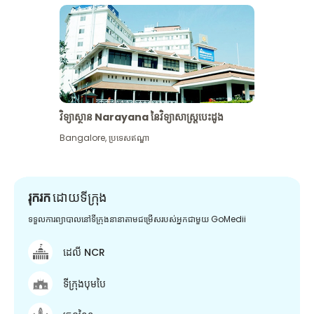
វិទ្យាស្ថាន Narayana នៃវិទ្យាសាស្រ្តបេះដូង
Bangalore
,
ប្រទេសឥណ្ឌា
រុករក
ដោយទីក្រុង
ទទួលការព្យាបាលនៅទីក្រុងនានាតាមជម្រើសរបស់អ្នកជាមួយ GoMedii
ដេលី NCR
ទីក្រុងបុមបៃ