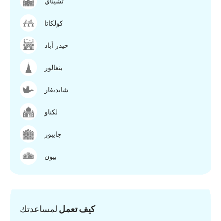
تشيناي
كولكاتا
حيدر أباد
بنغالور
شانديغار
لكناو
جايبور
بيون
كيف تعمل
لمساعدتك