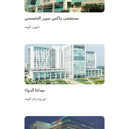
مستشفى ماكس سوبر التخصصي
دلهي
,
الهند
ميدانتا الدواء
جوروجرام
,
الهند