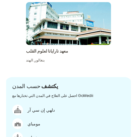
معهد نارايانا لعلوم القلب
بنغالور
,
الهند
يكتشف
حسب المدن
احصل على العلاج في المدن التي تختارها مع GoMedii
دلهي إن سي آر
مومباي