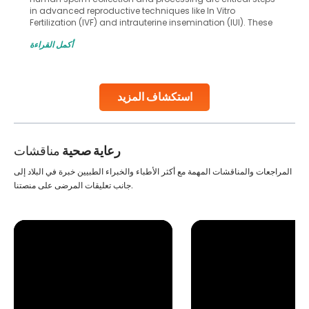
in advanced reproductive techniques like In Vitro
Fertilization (IVF) and intrauterine insemination (IUI). These
methods enable medical professionals to tackle fertility
أكمل القراءة
challenges and help couples achieve their dream of
parenthood. Skilled technicians collect sperm using
specialized procedures to ensure optimal quality. Once
collected, they process the
استكشاف المزيد
Continue Reading
رعاية صحية
مناقشات
المراجعات والمناقشات المهمة مع أكثر الأطباء والخبراء الطبيين خبرة في البلاد إلى
جانب تعليقات المرضى على منصتنا.