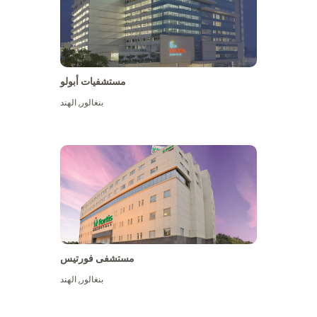
مستشفيات أبولو
بنغالور
,
الهند
عرض المزيد
مستشفى فورتيس
بنغالور
,
الهند