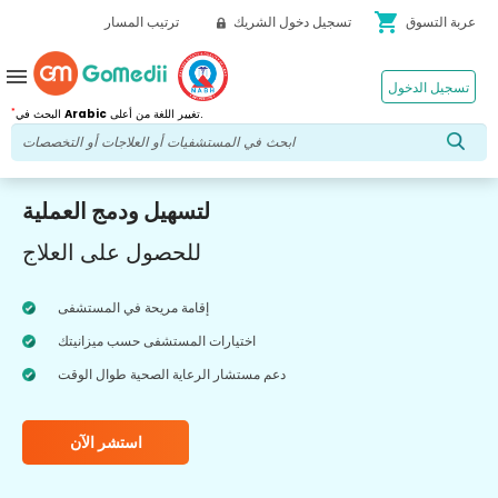
shopping_cart
عربة التسوق
تسجيل دخول الشريك
ترتيب المسار
menu
تسجيل الدخول
*
تغيير اللغة من أعلى.
Arabic
البحث في
لتسهيل ودمج العملية
للحصول على العلاج
إقامة مريحة في المستشفى
اختيارات المستشفى حسب ميزانيتك
دعم مستشار الرعاية الصحية طوال الوقت
استشر الآن