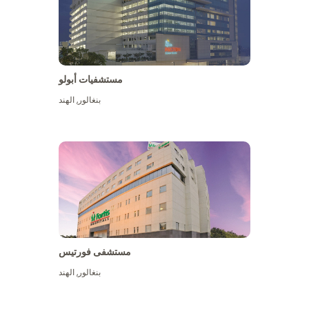
مستشفيات أبولو
بنغالور
,
الهند
عرض المزيد
مستشفى فورتيس
بنغالور
,
الهند