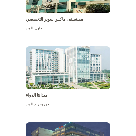
مستشفى ماكس سوبر التخصصي
دلهي
,
الهند
ميدانتا الدواء
جوروجرام
,
الهند