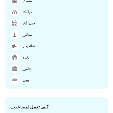
تشيناي
كولكاتا
حيدر أباد
بنغالور
شانديغار
لكناو
جايبور
بيون
كيف تعمل
لمساعدتك