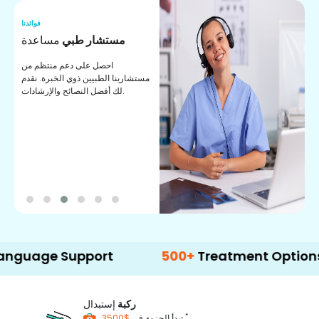
نا
فوائدنا
ت
مستشار طبي
مساعدة
ت
احصل على دعم منتظم من
مستشارينا الطبيين ذوي الخبرة. نقدم
ا
لك أفضل النصائح والإرشادات.
ي
ة
ge Support
500+
Treatment Options
ركبة
إستبدال
*
$3500
تبدأ الحزمة في