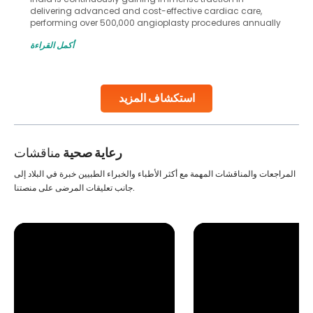
delivering advanced and cost-effective cardiac care,
performing over 500,000 angioplasty procedures annually
with a success rate exceeding 90%. Patients across the
أكمل القراءة
globe are searching for treatments like angioplasty and
stent placement in Indian hospitals, owing to the
combination of high-quality care and affordability.
Studies, such as one published
استكشاف المزيد
Continue Reading
رعاية صحية
مناقشات
المراجعات والمناقشات المهمة مع أكثر الأطباء والخبراء الطبيين خبرة في البلاد إلى
جانب تعليقات المرضى على منصتنا.