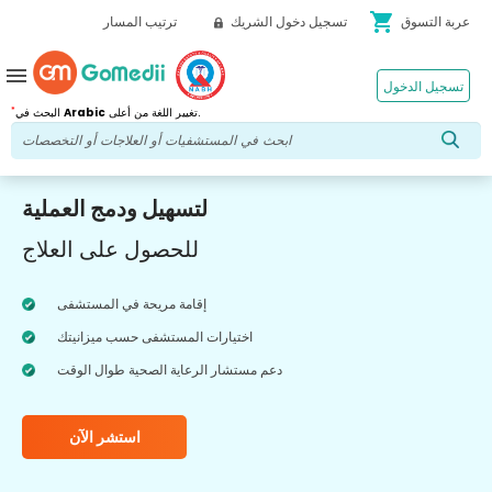
shopping_cart
عربة التسوق
تسجيل دخول الشريك
ترتيب المسار
menu
تسجيل الدخول
*
تغيير اللغة من أعلى.
Arabic
البحث في
لتسهيل ودمج العملية
للحصول على العلاج
إقامة مريحة في المستشفى
اختيارات المستشفى حسب ميزانيتك
دعم مستشار الرعاية الصحية طوال الوقت
استشر الآن