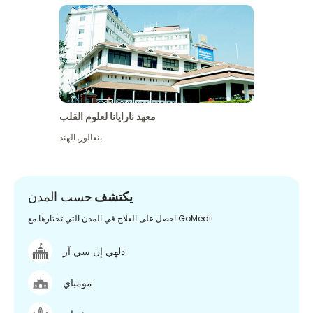
معهد نارايانا لعلوم القلب
بنغالور
,
الهند
يكتشف
حسب المدن
احصل على العلاج في المدن التي تختارها مع GoMedii
دلهي إن سي آر
مومباي