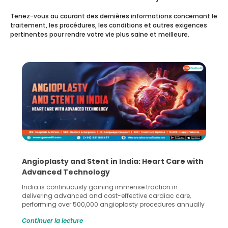
Tenez-vous au courant des dernières informations concernant le
traitement, les procédures, les conditions et autres exigences
pertinentes pour rendre votre vie plus saine et meilleure.
Angioplasty and Stent in India: Heart Care with
Advanced Technology
India is continuously gaining immense traction in
delivering advanced and cost-effective cardiac care,
performing over 500,000 angioplasty procedures annually
with a success rate exceeding 90%. Patients across the
Continuer la lecture
globe are searching for treatments like angioplasty and