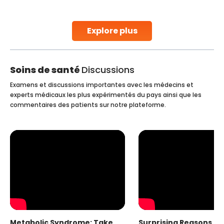
stent placement in Indian hospitals, owing to the
combination of high-quality care and affordability.
Studies, such as one published
Explore plus
Continue Reading
Soins de santé
Discussions
Examens et discussions importantes avec les médecins et
experts médicaux les plus expérimentés du pays ainsi que les
commentaires des patients sur notre plateforme.
Metabolic Syndrome: Take
Surprising Reasons fo