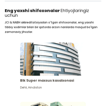
Eng yaxshi shifoxonalar
Ehtiyojlaringiz
uchun
JCI & NABH akkreditatsiyadan o'tgan shifoxonalar, eng yaxshi
tibbiy xodimlar bilan bir qatorda arzon narxlarda mavjud bo'lgan
zamonaviy jihozlar.
Blk Super maxsus kasalxonasi
Dehli
,
Hindiston