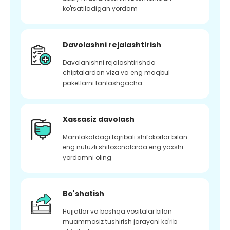
ko'rsatiladigan yordam
Davolashni rejalashtirish
Davolanishni rejalashtirishda
chiptalardan viza va eng maqbul
paketlarni tanlashgacha
Xassasiz davolash
Mamlakatdagi tajribali shifokorlar bilan
eng nufuzli shifoxonalarda eng yaxshi
yordamni oling
Bo'shatish
Hujjatlar va boshqa vositalar bilan
muammosiz tushirish jarayoni ko'rib