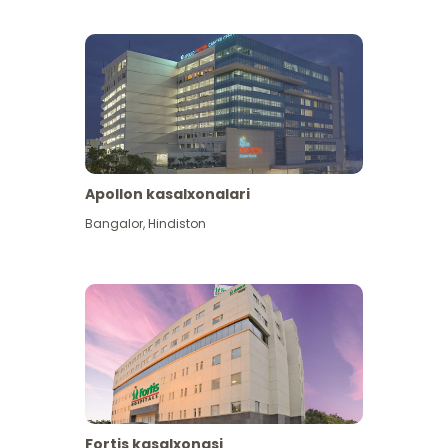
Apollon kasalxonalari
Koʻproq koʻrish
Bangalor
,
Hindiston
Fortis kasalxonasi