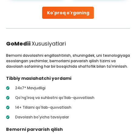
Ko'proq o'rganing
GoMedii
Xususiyatlari
Bemorni davolashni engillashtirish, shuningdek, uni texnologiyaga
asoslangan yechimlar, bemorlarni parvarish qilish tizimi va
davolash safarining har bir bosqichida shaffoflik bilan ta'minlash.
Tibbiy maslahatchi yordami
24x7* Mavjudligi
Qo'ng'iroq va suhbatni qo'llab-quvvatlash
14+ Tillarni qo'llab-quvvatlash
Davolash bo'yicha tavsiyalar
Bemorni parvarish qilish