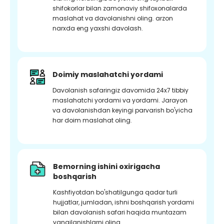
shifokorlar bilan zamonaviy shifoxonalarda
maslahat va davolanishni oling. arzon
narxda eng yaxshi davolash.
Doimiy maslahatchi yordami
Davolanish safaringiz davomida 24x7 tibbiy
maslahatchi yordami va yordami. Jarayon
va davolanishdan keyingi parvarish bo'yicha
har doim maslahat oling.
Bemorning ishini oxirigacha
boshqarish
Kashfiyotdan bo'shatilgunga qadar turli
hujjatlar, jumladan, ishni boshqarish yordami
bilan davolanish safari haqida muntazam
yangilanishlarni oling.