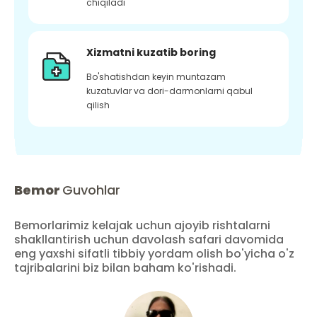
chiqiladi
Xizmatni kuzatib boring
Bo'shatishdan keyin muntazam
kuzatuvlar va dori-darmonlarni qabul
qilish
Bemor
Guvohlar
Bemorlarimiz kelajak uchun ajoyib rishtalarni
shakllantirish uchun davolash safari davomida
eng yaxshi sifatli tibbiy yordam olish bo'yicha o'z
tajribalarini biz bilan baham ko'rishadi.