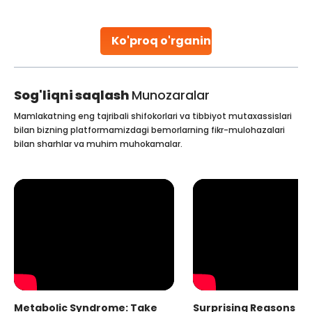
parenthood. Skilled technicians collect sperm using
specialized procedures to ensure optimal quality. Once
collected, they process the
Ko'proq o'rganing
Continue Reading
Sog'liqni saqlash
Munozaralar
Mamlakatning eng tajribali shifokorlari va tibbiyot mutaxassislari
bilan bizning platformamizdagi bemorlarning fikr-mulohazalari
bilan sharhlar va muhim muhokamalar.
Metabolic Syndrome: Take
Surprising Reasons fo