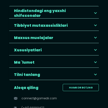
Hindistondagi eng yaxshi
shifoxonalar
Tibbiyot mutaxassisliklari
Maxsus muolajalar
Xususiyatlari
Ma `lumot
Tilni tanlang
Aloqa qiling
HAMKOR BO'LING
connect@gomedii.com
(+91) 9311101477