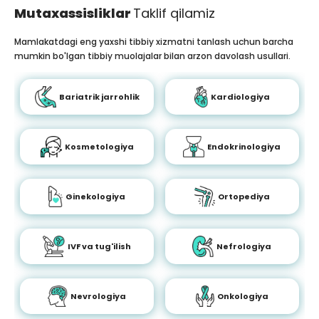
Mutaxassisliklar
Taklif qilamiz
Mamlakatdagi eng yaxshi tibbiy xizmatni tanlash uchun barcha
mumkin bo'lgan tibbiy muolajalar bilan arzon davolash usullari.
Bariatrik jarrohlik
Kardiologiya
Kosmetologiya
Endokrinologiya
Ginekologiya
Ortopediya
IVF va tug'ilish
Nefrologiya
Nevrologiya
Onkologiya