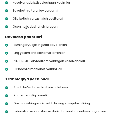
Kasalxonada ixtisoslashgan xodimlar
Sayohat va turar joy yordami
Olib ketish va tushirish vositalari
Oson hujjatlashtirish jarayoni
Davolash paketlari
Sizning byudjetingizda davolanish
Eng yaxshi shifokorlar va jarrohlar
NABH & JCI akkreditatsiyalangan kasalxonalari
Bir nechta maslahat variantlari
Texnologiya yechimlari
Talab bo'yicha video konsultatsiya
Xavfsiz sog'liq rekordi
Davolanishingizni kuzatib boring va rejalashtiring
Laboratoriya sinovlari va dori-darmonlarni onlayn buyurtma