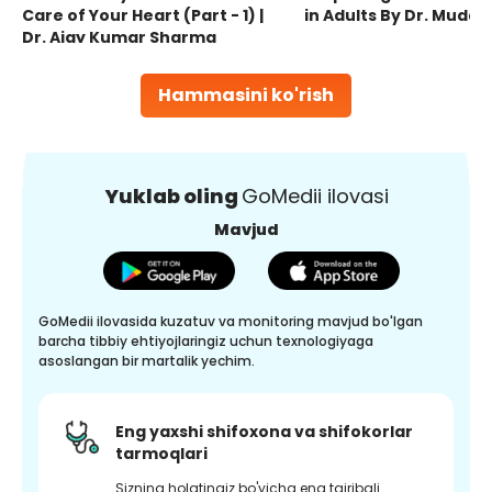
Care of Your Heart (Part - 1) |
in Adults By Dr. Mudas
Dr. Ajay Kumar Sharma
Hammasini ko'rish
Yuklab oling
GoMedii ilovasi
Mavjud
GoMedii ilovasida kuzatuv va monitoring mavjud bo'lgan
barcha tibbiy ehtiyojlaringiz uchun texnologiyaga
asoslangan bir martalik yechim.
Eng yaxshi shifoxona va shifokorlar
tarmoqlari
Sizning holatingiz bo'yicha eng tajribali