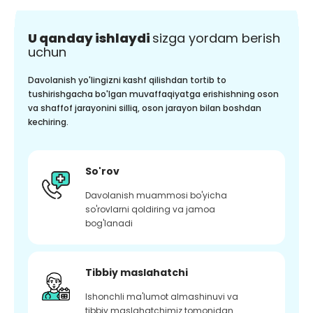
U qanday ishlaydi
sizga yordam berish
uchun
Davolanish yo'lingizni kashf qilishdan tortib to
tushirishgacha bo'lgan muvaffaqiyatga erishishning oson
va shaffof jarayonini silliq, oson jarayon bilan boshdan
kechiring.
So'rov
Davolanish muammosi bo'yicha
so'rovlarni qoldiring va jamoa
bog'lanadi
Tibbiy maslahatchi
Ishonchli ma'lumot almashinuvi va
tibbiy maslahatchimiz tomonidan