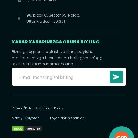
96, block C, Sector 65, Noida,
Uttar Pradesh, 201301
XABAR XABARIMIZGA OBUNA BO'LING
Bizning sog'liqni saqlash va fitnes bo'yicha
maslahatimizga bepul obuna bo'ling va so'nggi
takliflarimizdan xabardor bo'ling
Refund/Return/Exchange Policy
Maxfiylik siyosati
|
Foydalanish shartlari