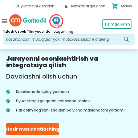
shopping_cart
Buyurtmani kuzatish
Hamkorlarga kirish
Arava
menu
Tizimga kirish
*
Izlash
Uzbek
Tilni yuqoridan o'zgartiring.
Jarayonni osonlashtirish va
integratsiya qilish
Davolashni olish uchun
Kasalxonada qulay yashash
Byudjetingizga qarab shifoxona tanlovi
Har doim sog'liqni saqlash bo'yicha maslahatchi yordami
Hozir maslahatlashing