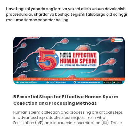
Hayotingizni yanada sog'lom va yaxshi qilish uchun davolanish,
protseduralar, shartlar va boshqa tegishli talablarga oid so'nggi
ma'lumotlardan xabardor bo'ling.
5 Essential Steps for Effective Human Sperm
Collection and Processing Methods
Human sperm collection and processing are critical steps
in advanced reproductive techniques like In Vitro
Fertilization (IVF) and intrauterine insemination (IUI). These
methods enable medical professionals to tackle fertility
challenges and help couples achieve their dream of