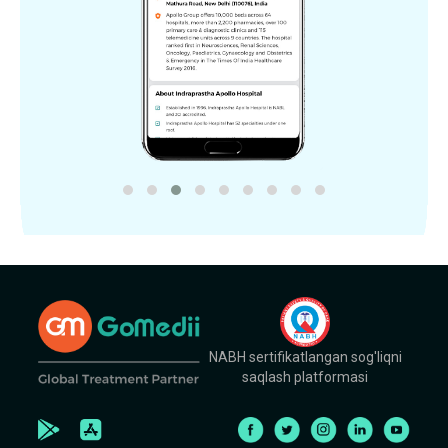
NABH sertifikatlangan sog'liqni
saqlash platformasi