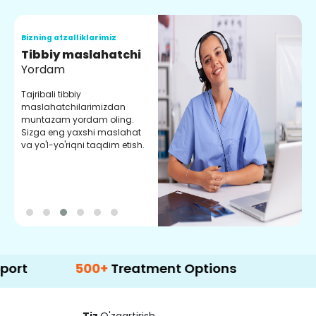
Bizning afzalliklarimiz
B
Tibbiy maslahatchi
O
Yordam
M
Tajribali tibbiy
S
maslahatchilarimizdan
y
muntazam yordam oling.
r
Sizga eng yaxshi maslahat
e
va yo'l-yo'riqni taqdim etish.
b
500+
Treatment Options