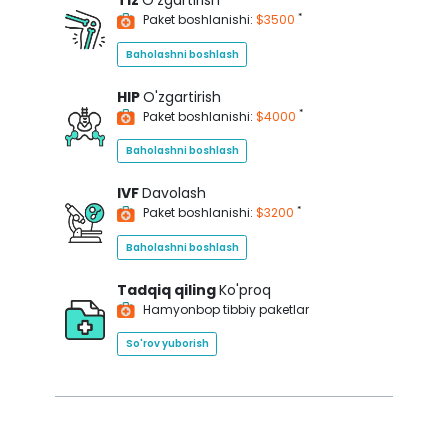
Tiz
O'zgartirish
*
Paket boshlanishi:
$3500
Baholashni boshlash
HIP
O'zgartirish
*
Paket boshlanishi:
$4000
Baholashni boshlash
IVF
Davolash
*
Paket boshlanishi:
$3200
Baholashni boshlash
Tadqiq qiling
Ko'proq
Hamyonbop tibbiy paketlar
So'rov yuborish