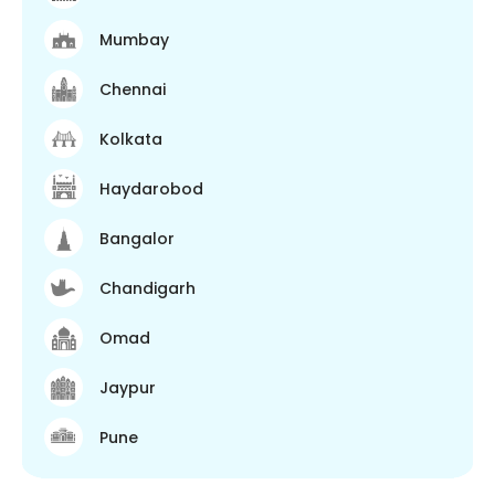
Mumbay
Chennai
Kolkata
Haydarobod
Bangalor
Chandigarh
Omad
Jaypur
Pune