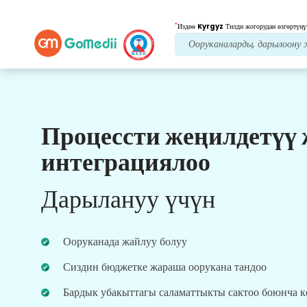
*
Издөө
Kyrgyz
Тилди жогорудан өзгөртүңү
Процессти жеңилдетүү
Биздин артыкчылыктар
интеграциялоо
Пост дарылоо
кам
көрүү
Дарылануу үчүн
Ар дайым көйгөйлөрүңүздү чечүү үчүн биздин
команда менен 24x7 медициналык жана
пациенттердин колдоосун алыңыз. Сиздин
Ооруканада жайлуу болуу
дарылоо муктаждыктарыңыз боюнча
үзгүлтүксүз жаңыртуулар.
Сиздин бюджетке жараша оорукана тандоо
Бардык убакыттагы саламаттыкты сактоо боюнча 