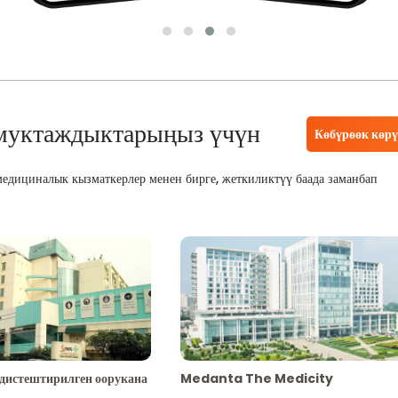
муктаждыктарыңыз үчүн
Көбүрөөк көр
едициналык кызматкерлер менен бирге, жеткиликтүү баада заманбап
адистештирилген оорукана
Medanta The Medicity