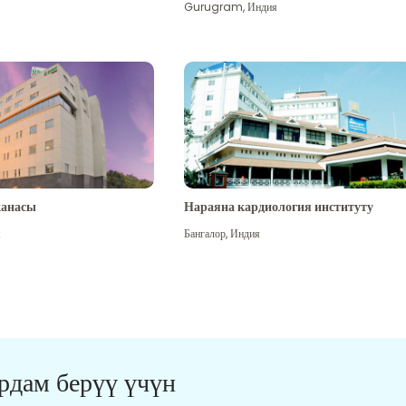
Gurugram
,
Индия
канасы
Нараяна кардиология институту
я
Бангалор
,
Индия
ардам берүү үчүн