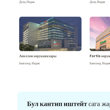
Дели
,
Индия
Дели
,
Индия
Аполлон ооруканалары
Fortis оору
Бангалор
,
Индия
Бангалор
,
Инди
Бул кантип иштейт
сага ж