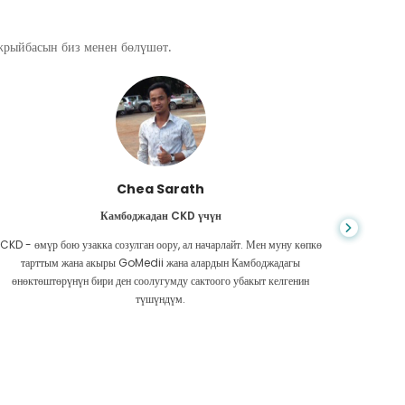
ажрыйбасын биз менен бөлүшөт.
Chea Sarath
Камбоджадан CKD үчүн
CKD - өмүр бою узакка созулган оору, ал начарлайт. Мен муну көпкө
Жашоо к
тарттым жана акыры GoMedii жана алардын Камбоджадагы
боордун
өнөктөштөрүнүн бири ден соолугумду сактоого убакыт келгенин
Акчам аз
түшүндүм.