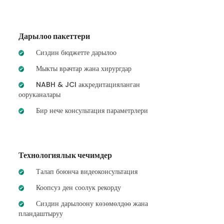
Дарылоо пакеттери
Сиздин бюджетте дарылоо
Мыкты врачтар жана хирургдар
NABH & JCI аккредитацияланган
ооруканалары
Бир нече консультация параметрлери
Технологиялык чечимдер
Талап боюнча видеоконсультация
Коопсуз ден соолук рекорду
Сиздин дарылоону көзөмөлдөө жана
пландаштыруу