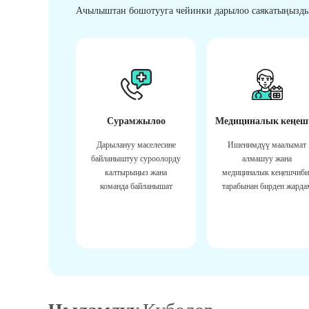
Ачылыштан бошотууга чейинки дарылоо саякатыңызды
Сурамжылоо
Медициналык кеңеш
Дарылануу маселесине
Ишенимдүү маалымат
байланыштуу суроолорду
алмашуу жана
калтырыңыз жана
медициналык кеңешчиби
команда байланышат
тарабынан бирден жарда