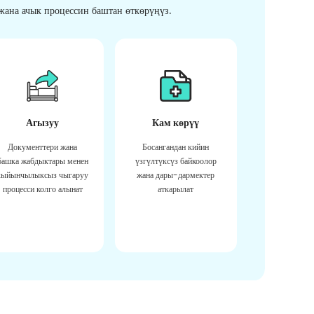
ана ачык процессин баштан өткөрүңүз.
Агызуу
Кам көрүү
Документтери жана
Босангандан кийин
башка жабдыктары менен
үзгүлтүксүз байкоолор
кыйынчылыксыз чыгаруу
жана дары-дармектер
процесси колго алынат
аткарылат