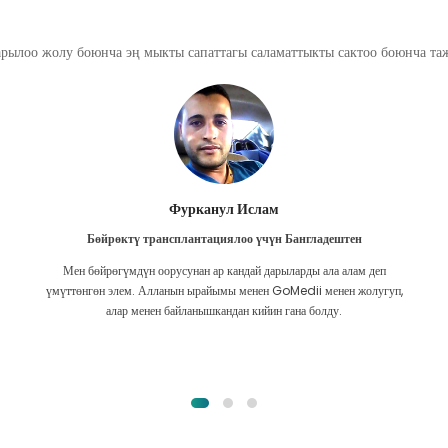
арылоо жолу боюнча эң мыкты сапаттагы саламаттыкты сактоо боюнча т
Фурканул Ислам
Бөйрөктү трансплантациялоо үчүн Бангладештен
Мен бөйрөгүмдүн оорусунан ар кандай дарыларды ала алам деп
үмүттөнгөн элем. Алланын ырайымы менен GoMedii менен жолугуп,
алар менен байланышкандан кийин гана болду.