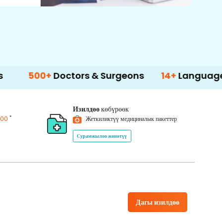
0+
Doctors & Surgeons
14+
Language Support
Изилдөө
көбүрөөк
*
200
Жеткиликтүү медициналык пакеттер
Сурамжылоо жөнөтүү
Дагы изилдөө