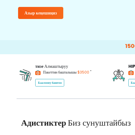
Азыр кеңешиңиз
15000+
Happ
тизе
Алмаштыруу
HI
*
Пакеттин башталышы
$3500
Баалоону баштоо
Ба
Адистиктер
Биз сунуштайбыз