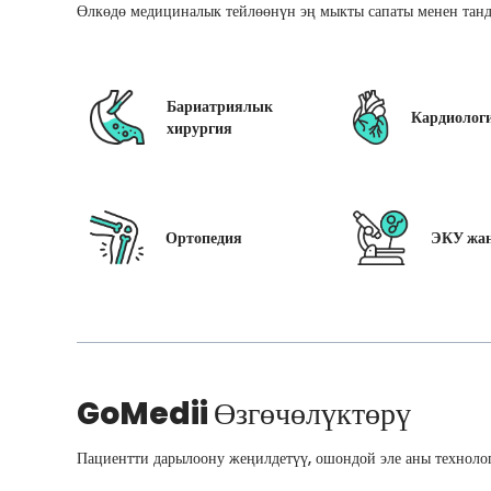
Өлкөдө медициналык тейлөөнүн эң мыкты сапаты менен танд
Бариатриялык
Кардиолог
хирургия
Ортопедия
ЭКУ жан
GoMedii
Өзгөчөлүктөрү
Пациентти дарылоону жеңилдетүү, ошондой эле аны технолог