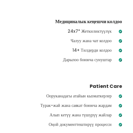
Медициналык кеңешчи колдоо
24x7* Жеткиликтүүлүк
Чалуу жана чат колдоо
14+ Тилдерди колдоо
Дарылоо боюнча сунуштар
Patient Care
Ооруканадагы атайын кызматкерлер
Турак-жай жана саякат боюнча жардам
Алып кетүү жана түшүрүү жайлар
Оңой документтештирүү процесси