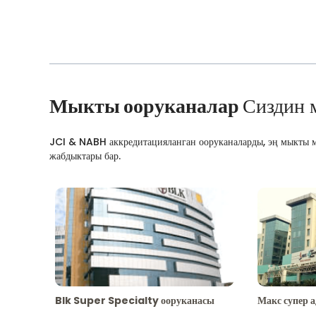
Мыкты ооруканалар
Сиздин 
JCI & NABH аккредитацияланган ооруканаларды, эң мыкты м
жабдыктары бар.
Blk Super Specialty ооруканасы
Макс супер 