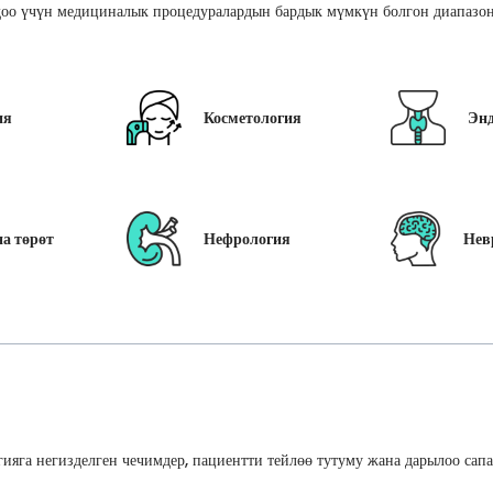
оо үчүн медициналык процедуралардын бардык мүмкүн болгон диапазон
ия
Косметология
Эн
а төрөт
Нефрология
Нев
ияга негизделген чечимдер, пациентти тейлөө тутуму жана дарылоо сап