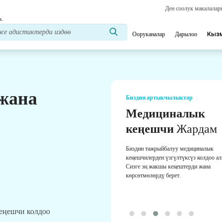
Ден соолук макалала
з.
Ооруканалар
Дарылоо
Кыз
 жана
Биздин артыкчылыктар
Медициналык
кеңешчи
Жардам
Биздин тажрыйбалуу медициналык
кеңешчилерден үзгүлтүксүз колдоо а
Сизге эң жакшы кеңештерди жана
көрсөтмөлөрдү берет.
кеңешчи колдоо