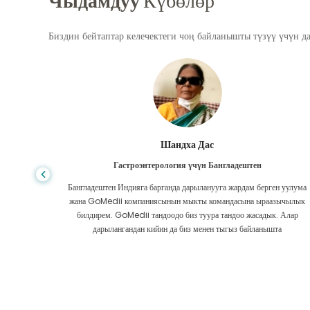
Чыдамдуу
Күбөлөр
Биздин бейтаптар келечектеги чоң байланышты түзүү үчүн д
Шандха Дас
Гастроэнтерология үчүн Бангладештен
да көп,
Бангладештен Индияга барганда дарыланууга жардам берген уулума
л тургай
жана GoMedii компаниясынын мыкты командасына ыраазычылык
зек жок,
билдирем. GoMedii тандоодо биз туура тандоо жасадык. Алар
ттим.
дарылангандан кийин да биз менен тыгыз байланышта