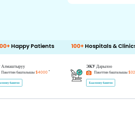
y Patients
100+
Hospitals & Clinics
50
P
Алмаштыруу
ЭКУ
Дарылоо
*
Пакеттин башталышы
$4000
Пакеттин башталышы
$3
алоону баштоо
Баалоону баштоо