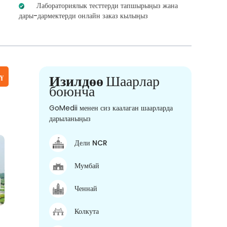
Лабораториялык тесттерди тапшырыңыз жана
дары-дармектерди онлайн заказ кылыңыз
үү
Изилдөө
Шаарлар
боюнча
GoMedii менен сиз каалаган шаарларда
дарыланыңыз
Дели NCR
Мумбай
Ченнай
Колкута