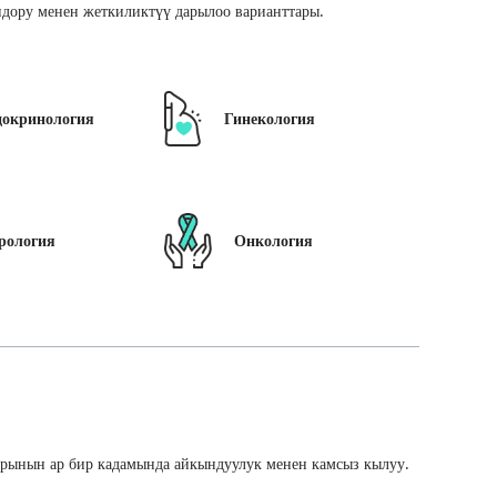
дору менен жеткиликтүү дарылоо варианттары.
докринология
Гинекология
рология
Онкология
арынын ар бир кадамында айкындуулук менен камсыз кылуу.