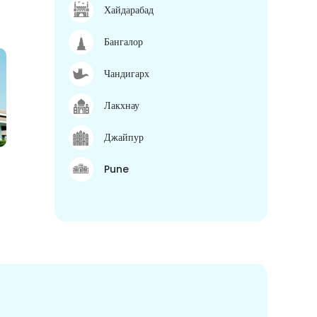
Хайдарабад
Бангалор
Чандигарх
Лакхнау
Джайпур
Pune