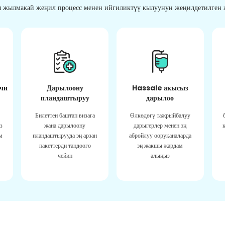
 жылмакай жеңил процесс менен ийгиликтүү кылуунун жеңилдетилген ж
чи
Дарылоону
Hassale акысыз
пландаштыруу
дарылоо
Билеттен баштап визага
Өлкөдөгү тажрыйбалуу
з
жана дарылоону
дарыгерлер менен эң
м
пландаштырууда эң арзан
абройлуу ооруканаларда
пакеттерди тандоого
эң жакшы жардам
чейин
алыңыз