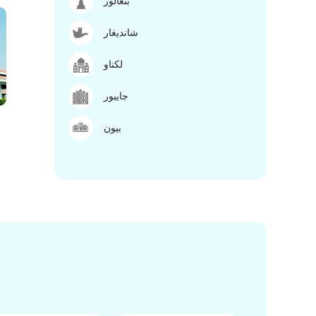
بنغالور
شانديغار
لكناو
جايبور
بيون