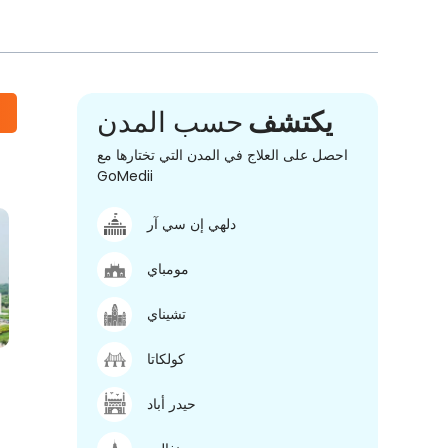
يكتشف
حسب المدن
احصل على العلاج في المدن التي تختارها مع
GoMedii
دلهي إن سي آر
مومباي
تشيناي
كولكاتا
حيدر أباد