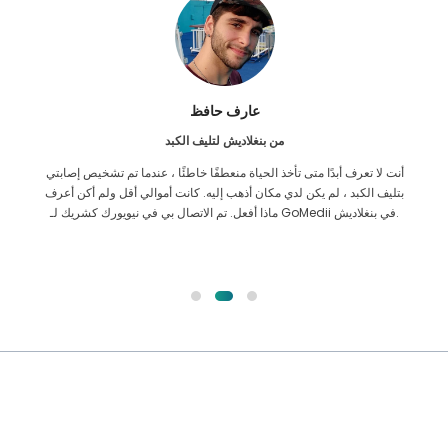
عارف حافظ
من بنغلاديش لتليف الكبد
أنت لا تعرف أبدًا متى تأخذ الحياة منعطفًا خاطئًا ، عندما تم تشخيص إصابتي
بتليف الكبد ، لم يكن لدي مكان أذهب إليه. كانت أموالي أقل ولم أكن أعرف
ماذا أفعل. تم الاتصال بي في نيويورك كشريك لـ GoMedii في بنغلاديش.