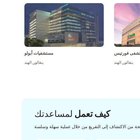
شفى فورتيس
مستشفيات أبولو
بنغالور
,
الهند
بنغالور
,
الهند
كيف تعمل
لمساعدتك