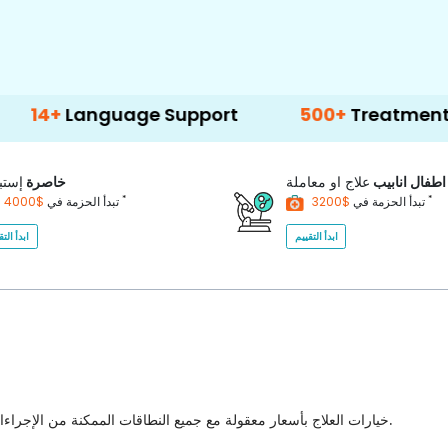
anguage Support
500+
Treatment Options
اطفال انابيب
علاج او معاملة
خاصرة
إستب
*
*
$3200
تبدأ الحزمة في
$4000
تبدأ الحزمة في
ابدأ التقييم
ابدأ التق
خيارات العلاج بأسعار معقولة مع جميع النطاقات الممكنة من الإجراءات الطبية للاختيار من بينها مع أفضل جودة للرعاية الصحية في البلاد.