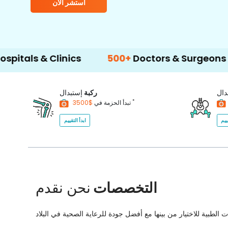
استشر الآن
& Clinics
500+
Doctors & Surgeons
14+
L
دال
ركبة
إستبدال
*
$3500
تبدأ الحزمة في
ييم
ابدأ التقييم
التخصصات
نحن نقدم