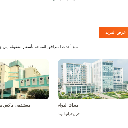
عرض المزيد
المستشفيات المعتمدة من JCI و NABH مع أحدث المرافق المتاحة بأسعار معقولة إلى جانب أفضل الطاقم الطبي.
ميدانتا الدواء
مستشفى ماكس سو
جوروجرام
,
الهند