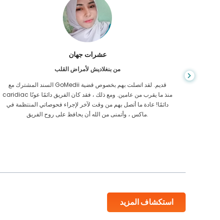
عشرات جهان
من بنغلاديش لأمراض القلب
أمر صعبًا وكنت
السند المشترك مع GoMedii قديم. لقد اتصلت بهم بخصوص قضية
ميع أوقات اليوم
caridiac منذ ما يقرب من عامين. ومع ذلك ، فقد كان الفريق دائمًا عونًا
دائمًا! عادة ما أتصل بهم من وقت لآخر لإجراء فحوصاتي المنتظمة في
ماكس ، وأتمنى من الله أن يحافظ على روح الفريق.
استكشاف المزيد