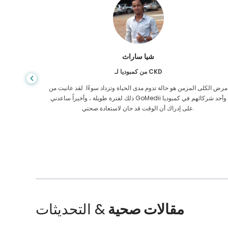
شيا ساراث
من كمبوديا لـ CKD
مرض الكلى المزمن هو حالة تدوم مدى الحياة وتزداد سوءًا. لقد عانيت من
لقد أعطيت
ذلك لفترة طويلة ، وأخيراً ساعدني GoMedii وأحد شركائهم في كمبوديا
على إدراك أن الوقت قد حان لاستعادة صحتي.
مقالات صحية
& التحديثات