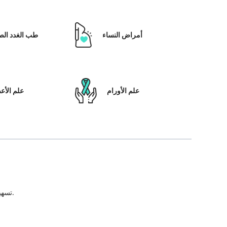
أمراض النساء
طب الغدد الص
علم الأورام
علم الأ
تسهيل علاج المريض ، بالإضافة إلى تمكينه بالحلول التي تعتمد على التكنولوجيا ونظام رعاية المرضى والشفافية في كل خطوة من خطوات رحلة العلاج.