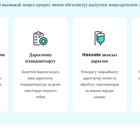
 жылмакай жеңил процесс менен ийгиликтүү кылуунун жеңилдетилген ж
чи
Дарылоону
Hassale акысыз
пландаштыруу
дарылоо
Билеттен баштап визага
Өлкөдөгү тажрыйбалуу
з
жана дарылоону
дарыгерлер менен эң
м
пландаштырууда эң арзан
абройлуу ооруканаларда
пакеттерди тандоого
эң жакшы жардам
чейин
алыңыз