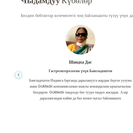
Чыдамдуу
Күбөлөр
Биздин бейтаптар келечектеги чоң байланышты түзүү үчүн д
Шандха Дас
Гастроэнтерология үчүн Бангладештен
да көп,
Бангладештен Индияга барганда дарыланууга жардам берген уулума
л тургай
жана GoMedii компаниясынын мыкты командасына ыраазычылык
зек жок,
билдирем. GoMedii тандоодо биз туура тандоо жасадык. Алар
ттим.
дарылангандан кийин да биз менен тыгыз байланышта