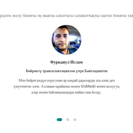
арылоо жолу боюнча эң мыкты сапаттагы саламаттыкты сактоо боюнча т
Фурканул Ислам
Бөйрөктү трансплантациялоо үчүн Бангладештен
Мен бөйрөгүмдүн оорусунан ар кандай дарыларды ала алам деп
үмүттөнгөн элем. Алланын ырайымы менен GoMedii менен жолугуп,
алар менен байланышкандан кийин гана болду.