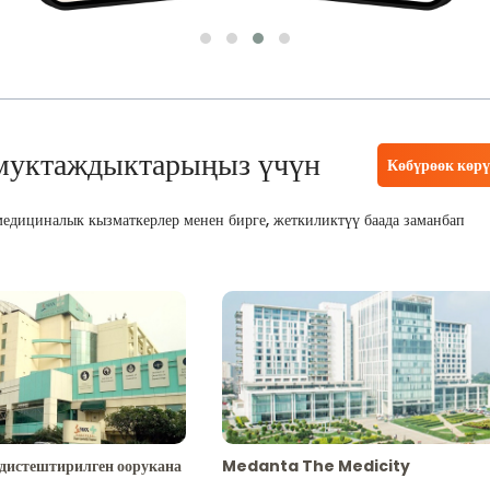
муктаждыктарыңыз үчүн
Көбүрөөк көр
едициналык кызматкерлер менен бирге, жеткиликтүү баада заманбап
адистештирилген оорукана
Medanta The Medicity