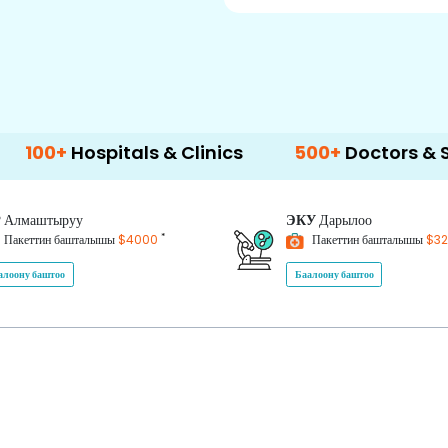
spitals & Clinics
500+
Doctors & Surgeons
P
Алмаштыруу
ЭКУ
Дарылоо
*
Пакеттин башталышы
$4000
Пакеттин башталышы
$3
алоону баштоо
Баалоону баштоо