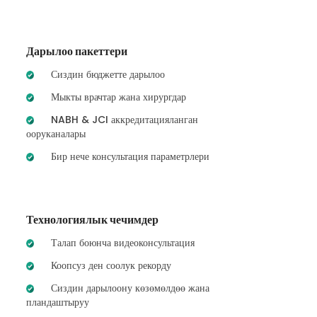
Дарылоо пакеттери
Сиздин бюджетте дарылоо
Мыкты врачтар жана хирургдар
NABH & JCI аккредитацияланган
ооруканалары
Бир нече консультация параметрлери
Технологиялык чечимдер
Талап боюнча видеоконсультация
Коопсуз ден соолук рекорду
Сиздин дарылоону көзөмөлдөө жана
пландаштыруу