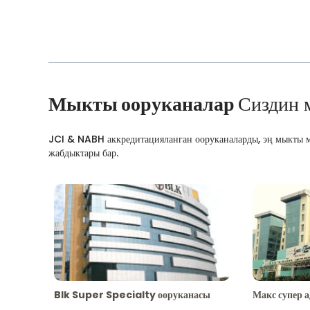
Мыкты ооруканалар
Сиздин 
JCI & NABH аккредитацияланган ооруканаларды, эң мыкты м
жабдыктары бар.
Blk Super Specialty ооруканасы
Макс супер 