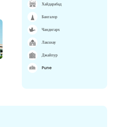
Хайдарабад
Бангалор
Чандигарх
Лакхнау
Джайпур
Pune