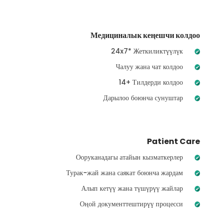
Медициналык кеңешчи колдоо
24x7* Жеткиликтүүлүк
Чалуу жана чат колдоо
14+ Тилдерди колдоо
Дарылоо боюнча сунуштар
Patient Care
Ооруканадагы атайын кызматкерлер
Турак-жай жана саякат боюнча жардам
Алып кетүү жана түшүрүү жайлар
Оңой документтештирүү процесси