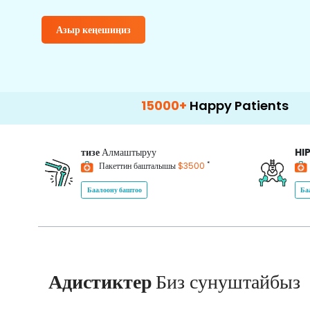
Азыр кеңешиңиз
15000+
Happy Patients
100+
Ho
тизе
Алмаштыруу
HI
*
Пакеттин башталышы
$3500
Баалоону баштоо
Ба
Адистиктер
Биз сунуштайбыз