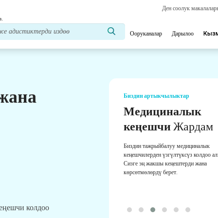
Ден соолук макалала
з.
Ооруканалар
Дарылоо
Кыз
 жана
Биздин артыкчылыктар
Медициналык
кеңешчи
Жардам
Биздин тажрыйбалуу медициналык
кеңешчилерден үзгүлтүксүз колдоо а
Сизге эң жакшы кеңештерди жана
көрсөтмөлөрдү берет.
кеңешчи колдоо