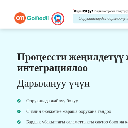
*
Издөө
Kyrgyz
Тилди жогорудан өзгөртүңү
Процессти жеңилдетүү
Биздин артыкчылыктар
интеграциялоо
Пост дарылоо
кам
көрүү
Дарылануу үчүн
Ар дайым көйгөйлөрүңүздү чечүү үчүн биздин
команда менен 24x7 медициналык жана
пациенттердин колдоосун алыңыз. Сиздин
Ооруканада жайлуу болуу
дарылоо муктаждыктарыңыз боюнча
үзгүлтүксүз жаңыртуулар.
Сиздин бюджетке жараша оорукана тандоо
Бардык убакыттагы саламаттыкты сактоо боюнча 