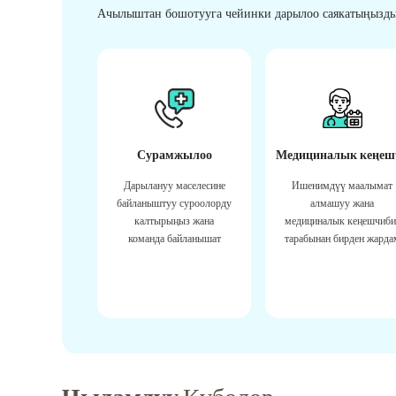
Ачылыштан бошотууга чейинки дарылоо саякатыңызды
Сурамжылоо
Медициналык кеңеш
Дарылануу маселесине
Ишенимдүү маалымат
байланыштуу суроолорду
алмашуу жана
калтырыңыз жана
медициналык кеңешчиби
команда байланышат
тарабынан бирден жарда