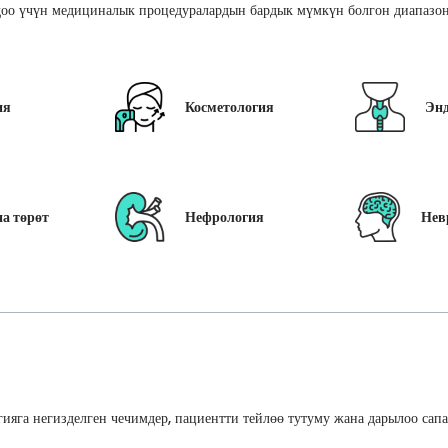
оо үчүн медициналык процедуралардын бардык мүмкүн болгон диапазон
ия
Косметология
Эн
а төрөт
Нефрология
Нев
ияга негизделген чечимдер, пациентти тейлөө тутуму жана дарылоо сап