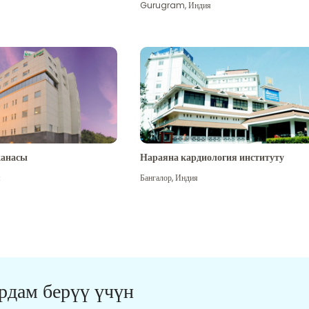
Gurugram
,
Индия
канасы
Нараяна кардиология институту
я
Бангалор
,
Индия
ардам берүү үчүн