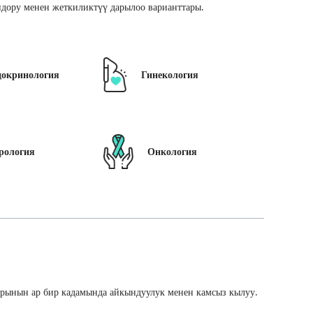
дору менен жеткиликтүү дарылоо варианттары.
докринология
Гинекология
рология
Онкология
арынын ар бир кадамында айкындуулук менен камсыз кылуу.