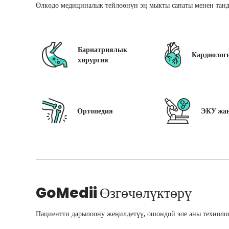
Өлкөдө медициналык тейлөөнүн эң мыкты сапаты менен танд
Бариатриялык
Кардиолог
хирургия
Ортопедия
ЭКУ жан
GoMedii
Өзгөчөлүктөрү
Пациентти дарылоону жеңилдетүү, ошондой эле аны технолог