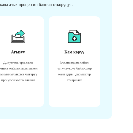
ана ачык процессин баштан өткөрүңүз.
Агызуу
Кам көрүү
Документтери жана
Босангандан кийин
башка жабдыктары менен
үзгүлтүксүз байкоолор
кыйынчылыксыз чыгаруу
жана дары-дармектер
процесси колго алынат
аткарылат