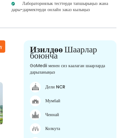
Лабораториялык тесттерди тапшырыңыз жана
дары-дармектерди онлайн заказ кылыңыз
үү
Изилдөө
Шаарлар
боюнча
GoMedii менен сиз каалаган шаарларда
дарыланыңыз
Дели NCR
Мумбай
Ченнай
Колкута