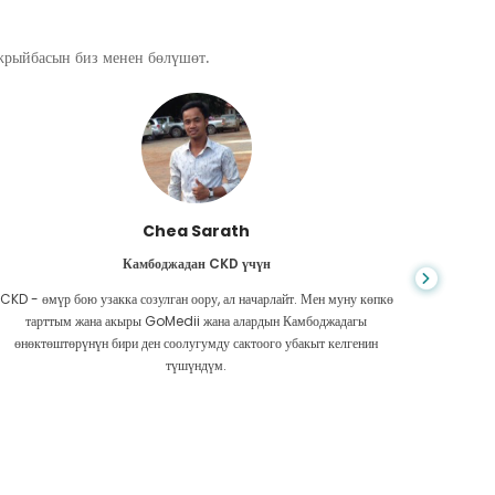
ажрыйбасын биз менен бөлүшөт.
Chea Sarath
Камбоджадан CKD үчүн
CKD - өмүр бою узакка созулган оору, ал начарлайт. Мен муну көпкө
Жашоо к
тарттым жана акыры GoMedii жана алардын Камбоджадагы
боордун
өнөктөштөрүнүн бири ден соолугумду сактоого убакыт келгенин
Акчам аз
түшүндүм.