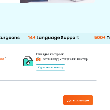
14+
Language Support
500+
Treatment 
Изилдөө
көбүрөөк
*
200
Жеткиликтүү медициналык пакеттер
Сурамжылоо жөнөтүү
Дагы изилдөө