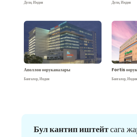
Дели
,
Индия
Дели
,
Индия
Аполлон ооруканалары
Fortis оору
Бангалор
,
Индия
Бангалор
,
Инди
Бул кантип иштейт
сага ж