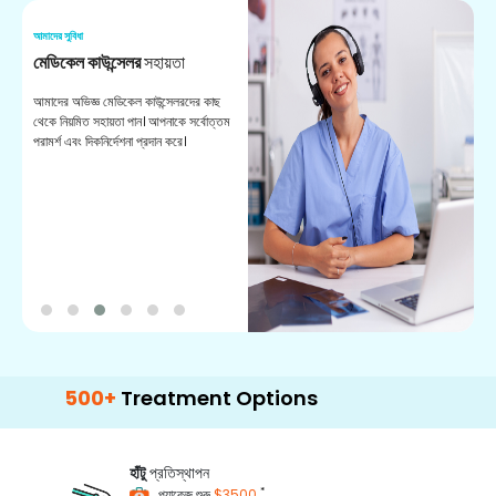
আমাদের সুবিধা
আম
মেডিকেল কাউন্সেলর
সহায়তা
অ
আমাদের অভিজ্ঞ মেডিকেল কাউন্সেলরদের কাছ
ভা
থেকে নিয়মিত সহায়তা পান। আপনাকে সর্বোত্তম
চি
পরামর্শ এবং দিকনির্দেশনা প্রদান করে।
ডা
500+
Treatment Options
হাঁটু
প্রতিস্থাপন
*
প্যাকেজ শুরু
$3500