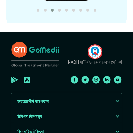
NABH সার্টিফাইড হেলথ কেয়ার প্ল্যাটফর্ম
ভারতের শীর্ষ হাসপাতাল
চিকিৎসা বিশেষত্ব
বিশেষায়িত চিকিৎসা