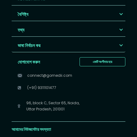
বৈশিষ্ট্য
তথ্য
ভাষা নির্বাচন কর
যোগাযোগ করুন
একটি অংশীদার হয়ে
connect@gomedii.com
(+91) 9311101477
96, block C, Sector 65, Noida,
Uttar Pradesh, 201301
আমাদের নিউজলেটার সদস্যতা