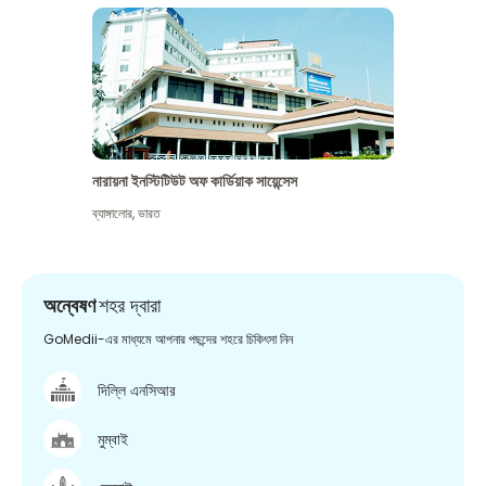
নারায়না ইনস্টিটিউট অফ কার্ডিয়াক সায়েন্সেস
ব্যাঙ্গালোর
,
ভারত
অন্বেষণ
শহর দ্বারা
GoMedii-এর মাধ্যমে আপনার পছন্দের শহরে চিকিৎসা নিন
দিল্লি এনসিআর
মুম্বাই