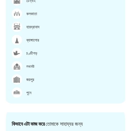
চেন্নাই
কলকাতা
হায়দ্রাবাদ
ব্যাঙ্গালোর
চণ্ডীগড়
লখনউ
জয়পুর
পুনে
কিভাবে এটা কাজ করে
তোমাকে সাহায্যর জন্য