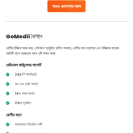
আরও এক্সপ্লোর করুন
GoMedii
বৈশিষ্ট্য
রোগীর চিকিত্সা সহজ করা, সেইসাথে প্রযুক্তি চালিত সমাধান, রোগীর যত্ন ব্যবস্থা এবং চিকিত্সার যাত্রার
প্রতিটি ধাপে স্বচ্ছতার সাথে এটি সক্ষম করা।
মেডিকেল কাউন্সেলর সাপোর্ট
24x7* উপস্থিতি
কল এবং চ্যাট সমর্থন
14+ ভাষা সমর্থন
চিকিত্সা সুপারিশ
রোগীর যত্ন
হাসপাতালে নিবেদিত কর্মী