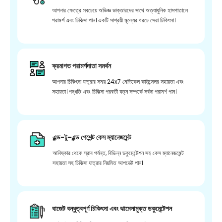
আপনার ক্ষেত্রে সবচেয়ে অভিজ্ঞ ডাক্তারদের সাথে অত্যাধুনিক হাসপাতালে
পরামর্শ এবং চিকিত্সা পান। একটি সাশ্রয়ী মূল্যের খরচে সেরা চিকিৎসা।
ক্রমাগত পরামর্শদাতা সমর্থন
আপনার চিকিৎসা যাত্রার সময় 24x7 মেডিকেল কাউন্সেলর সহায়তা এবং
সহায়তা। পদ্ধতি এবং চিকিত্সা পরবর্তী যত্ন সম্পর্কে সর্বদা পরামর্শ পান।
এন্ড-টু-এন্ড পেশেন্ট কেস ম্যানেজমেন্ট
আবিষ্কার থেকে স্রাব পর্যন্ত, বিভিন্ন ডকুমেন্টেশন সহ কেস ম্যানেজমেন্ট
সহায়তা সহ চিকিত্সা যাত্রার নিয়মিত আপডেট পান।
বাজেট বন্ধুত্বপূর্ণ চিকিৎসা এবং ঝামেলামুক্ত ডকুমেন্টেশন