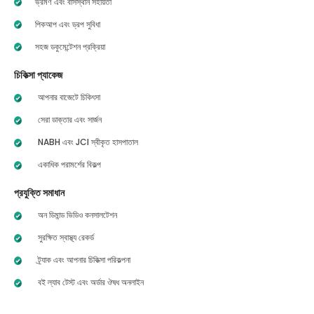
ভ্রমণ এবং বাসস্থান সহায়তা
পিকআপ এবং ড্রপ সুবিধা
সহজ ডকুমেন্টেশন প্রক্রিয়া
চিকিত্সা প্যাকেজ
আপনার বাজেটে চিকিৎসা
সেরা ডাক্তার এবং সার্জন
NABH এবং JCI স্বীকৃত হাসপাতাল
একাধিক পরামর্শের বিকল্প
প্রযুক্তি সমাধান
অন ডিমান্ড ভিডিও কনসালটেশন
সুরক্ষিত স্বাস্থ্য রেকর্ড
ট্র্যাক এবং আপনার চিকিত্সা পরিকল্পনা
বই ল্যাব টেস্ট এবং অর্ডার ঔষধ অনলাইন