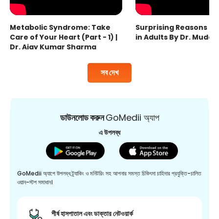
Metabolic Syndrome: Take
Surprising Reasons fo
Care of Your Heart (Part - 1) |
in Adults By Dr. Mudas
Dr. Ajay Kumar Sharma
সব দেখ
ডাউনলোড করুন
GoMedii অ্যাপ
এ উপলব্ধ
GoMedii অ্যাপে উপলব্ধ ট্র্যাকিং ও মনিটরিং সহ আপনার সমস্ত চিকিৎসা চাহিদার প্রযুক্তি-চালিত
ওয়ান-স্টপ সমাধান।
শীর্ষ হাসপাতাল এবং ডাক্তার নেটওয়ার্ক