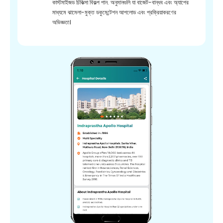
কাস্টমাইজড চিকিত্সা বিকল্প পান. অনুমানগুলি যা বাজেট-বান্ধব এবং অ্যাপের
মাধ্যমে ঝামেলা-মুক্ত ডকুমেন্টেশন আপলোড এবং প্রক্রিয়াকরণের
অভিজ্ঞতা।