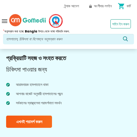
shopping_cart
ট্র্যাক আদেশ
অংশীদার লগইন
কার্ট
menu
সাইন ইন করুন
*
অনুসন্ধান করা হচ্ছে
Bangla
উপরে থেকে ভাষা পরিবর্তন করুন.
প্রক্রিয়াটি সহজ ও সংহত করতে
চিকিৎসা পাওয়ার জন্য
আরামদায়ক হাসপাতালে থাকা
আপনার বাজেট অনুযায়ী হাসপাতালের পছন্দ
সর্বকালের স্বাস্থ্যসেবা পরামর্শদাতা সমর্থন
এখনই পরামর্শ করুন