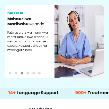
Faida Zetu
F
Mshauri wa
V
Matibabu
Msaada
U
Pata usaidizi wa mara kwa
U
mara kutoka kwa washauri
m
wetu wa matibabu wenye
z
uzoefu. Kukupa ushauri na
w
mwongozo bora.
b
+
Language Support
500+
Treatment Opti