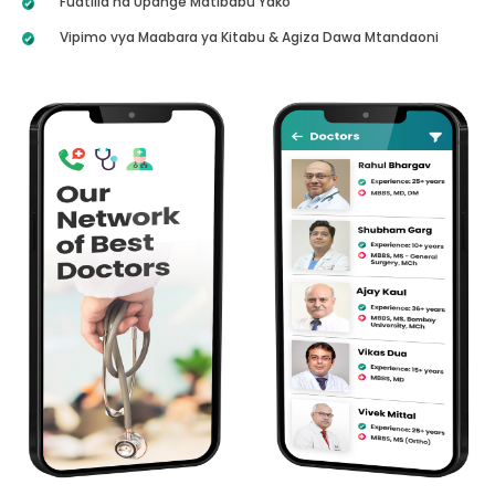
Fuatilia na Upange Matibabu Yako
Vipimo vya Maabara ya Kitabu & Agiza Dawa Mtandaoni