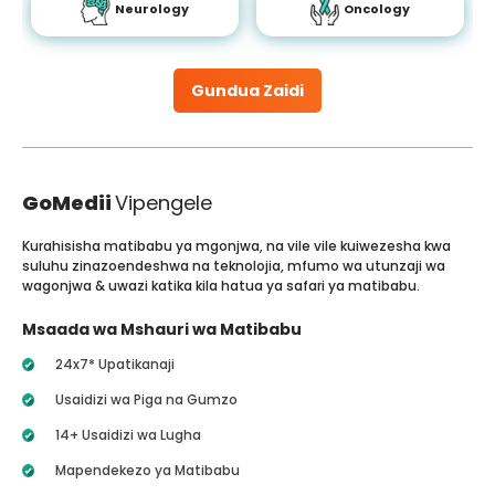
Neurology
Oncology
Gundua Zaidi
GoMedii
Vipengele
Kurahisisha matibabu ya mgonjwa, na vile vile kuiwezesha kwa
suluhu zinazoendeshwa na teknolojia, mfumo wa utunzaji wa
wagonjwa & uwazi katika kila hatua ya safari ya matibabu.
Msaada wa Mshauri wa Matibabu
24x7* Upatikanaji
Usaidizi wa Piga na Gumzo
14+ Usaidizi wa Lugha
Mapendekezo ya Matibabu