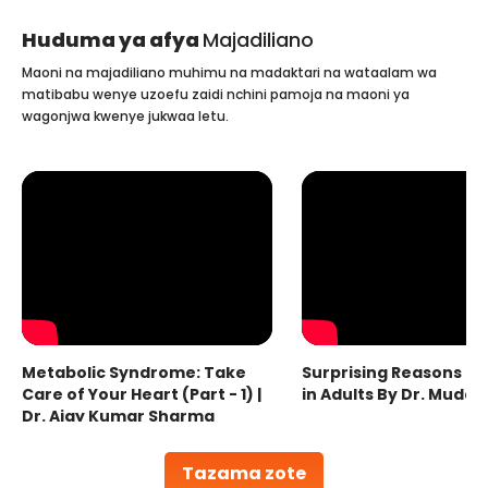
Huduma ya afya
Majadiliano
Maoni na majadiliano muhimu na madaktari na wataalam wa
matibabu wenye uzoefu zaidi nchini pamoja na maoni ya
wagonjwa kwenye jukwaa letu.
Metabolic Syndrome: Take
Surprising Reasons fo
Care of Your Heart (Part - 1) |
in Adults By Dr. Mudas
Dr. Ajay Kumar Sharma
Tazama zote