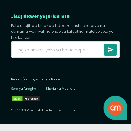
Jisajili kwenye jarida letu
Pata usajili wa bure kwa kidokezo chetu cha afya na
utimamu wa mwili na endelea kufuatilia matoleo yetu ya
hivi karibuni
Refund/Return/Exchange Policy
Sera ya faragha
|
Sheria na Masharti
© 2023 GoMedii. Haki zote zimehifadhiwa