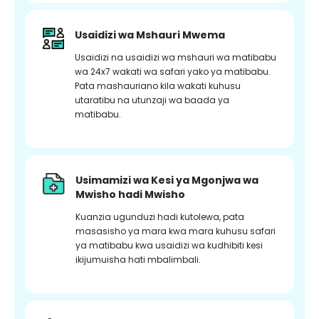
Usaidizi wa Mshauri Mwema
Usaidizi na usaidizi wa mshauri wa matibabu
wa 24x7 wakati wa safari yako ya matibabu.
Pata mashauriano kila wakati kuhusu
utaratibu na utunzaji wa baada ya
matibabu.
Usimamizi wa Kesi ya Mgonjwa wa
Mwisho hadi Mwisho
Kuanzia ugunduzi hadi kutolewa, pata
masasisho ya mara kwa mara kuhusu safari
ya matibabu kwa usaidizi wa kudhibiti kesi
ikijumuisha hati mbalimbali.