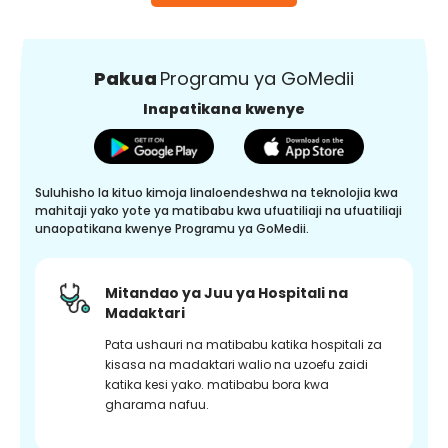
Pakua
Programu ya GoMedii
Inapatikana kwenye
Suluhisho la kituo kimoja linaloendeshwa na teknolojia kwa
mahitaji yako yote ya matibabu kwa ufuatiliaji na ufuatiliaji
unaopatikana kwenye Programu ya GoMedii.
Mitandao ya Juu ya Hospitali na
Madaktari
Pata ushauri na matibabu katika hospitali za
kisasa na madaktari walio na uzoefu zaidi
katika kesi yako. matibabu bora kwa
gharama nafuu.