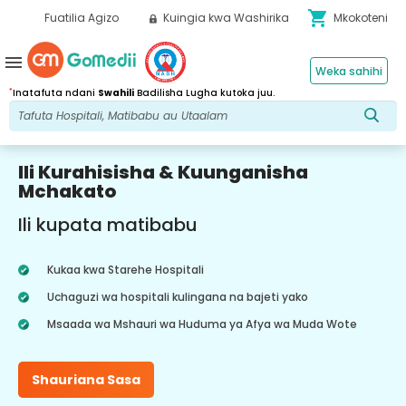
shopping_cart
Fuatilia Agizo
Kuingia kwa Washirika
Mkokoteni
menu
Weka sahihi
*
Inatafuta ndani
Swahili
Badilisha Lugha kutoka juu.
Ili Kurahisisha & Kuunganisha
Mchakato
Ili kupata matibabu
Kukaa kwa Starehe Hospitali
Uchaguzi wa hospitali kulingana na bajeti yako
Msaada wa Mshauri wa Huduma ya Afya wa Muda Wote
Shauriana Sasa