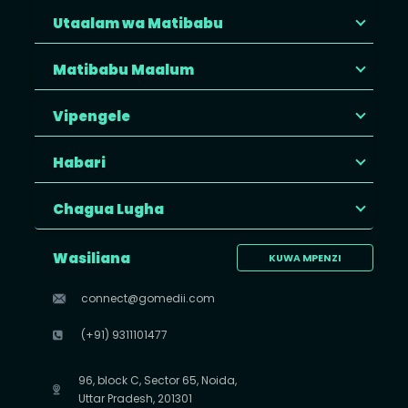
Utaalam wa Matibabu
Matibabu Maalum
Vipengele
Habari
Chagua Lugha
Wasiliana
KUWA MPENZI
connect@gomedii.com
(+91) 9311101477
96, block C, Sector 65, Noida,
Uttar Pradesh, 201301