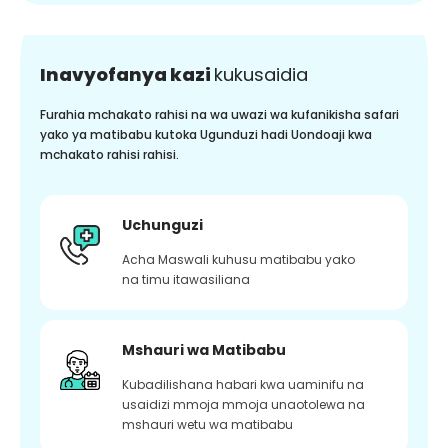
Inavyofanya kazi
kukusaidia
Furahia mchakato rahisi na wa uwazi wa kufanikisha safari
yako ya matibabu kutoka Ugunduzi hadi Uondoaji kwa
mchakato rahisi rahisi.
Uchunguzi
Acha Maswali kuhusu matibabu yako
na timu itawasiliana
Mshauri wa Matibabu
Kubadilishana habari kwa uaminifu na
usaidizi mmoja mmoja unaotolewa na
mshauri wetu wa matibabu