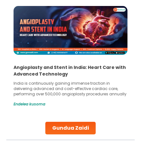
Angioplasty and Stent in India: Heart Care with
Advanced Technology
India is continuously gaining immense traction in
delivering advanced and cost-effective cardiac care,
performing over 500,000 angioplasty procedures annually
with a success rate exceeding 90%. Patients across the
Endelea kusoma
globe are searching for treatments like angioplasty and
stent placement in Indian hospitals, owing to the
combination of high-quality care and affordability.
Studies, such as one published
Gundua Zaidi
Continue Reading