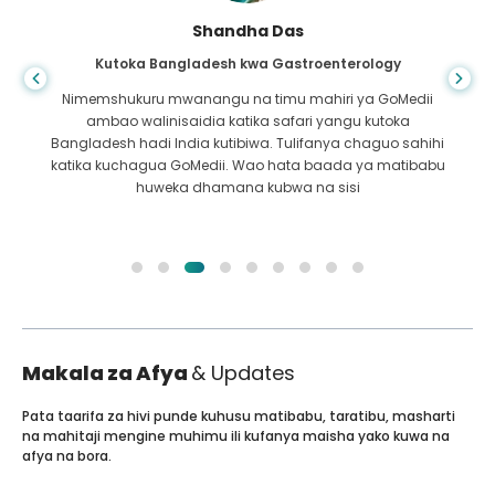
Shandha Das
Kutoka Bangladesh kwa Gastroenterology
Nimemshukuru mwanangu na timu mahiri ya GoMedii
ambao walinisaidia katika safari yangu kutoka
Bangladesh hadi India kutibiwa. Tulifanya chaguo sahihi
katika kuchagua GoMedii. Wao hata baada ya matibabu
huweka dhamana kubwa na sisi
Makala za Afya
& Updates
Pata taarifa za hivi punde kuhusu matibabu, taratibu, masharti
na mahitaji mengine muhimu ili kufanya maisha yako kuwa na
afya na bora.