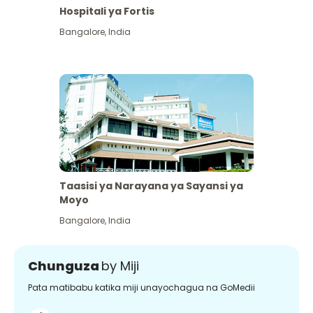
Hospitali ya Fortis
Bangalore
,
India
Taasisi ya Narayana ya Sayansi ya
Moyo
Bangalore
,
India
Chunguza
by Miji
Pata matibabu katika miji unayochagua na GoMedii