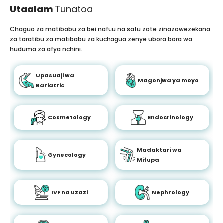
Utaalam
Tunatoa
Chaguo za matibabu za bei nafuu na safu zote zinazowezekana
za taratibu za matibabu za kuchagua zenye ubora bora wa
huduma za afya nchini.
Upasuaji wa
Magonjwa ya moyo
Bariatric
Cosmetology
Endocrinology
Madaktari wa
Gynecology
Mifupa
IVF na uzazi
Nephrology