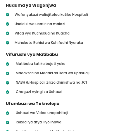
Huduma ya Wagonjwa
Wafanyakazi waliojitolea katika Hospitali
Usaidizi wa usafiri na malazi
Vifaa vya Kuchukua na Kuacha
Mchakato Rahisi wa Kuhifadhi Nyaraka
Vifurushi vya Matibabu
Matibabu katika bajeti yako
Madaktari na Madaktari Bora wa Upasuaji
NABH & Hospitali Zilizoidhinishwa na JCI
Chaguzi nyingi za Ushauri
Ufumbuzi wa Teknolojia
Ushauri wa Video unapohitaji
Rekodi ya afya iliyolindwa