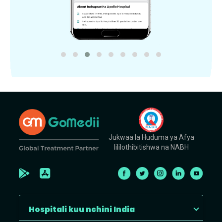
Jukwaa la Huduma ya Afya
lililothibitishwa na NABH
Hospitali kuu nchini India