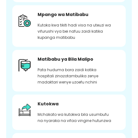
Mpango wa Matibabu
Kutoka kwa tikiti hadi visa na uteuzi wa
vifurushi vya bei nafuu zaidi katika
kupanga matibabu
Matibabu ya Bila Malipo
Pata huduma bora zaidi katika
hospitali zinazotambulika zenye
madaktari wenye uzoefu nchini
Kutokwa
Mchakato wa kutokwa bila usumbufu
na nyaraka na vifaa vingine hutunzwa