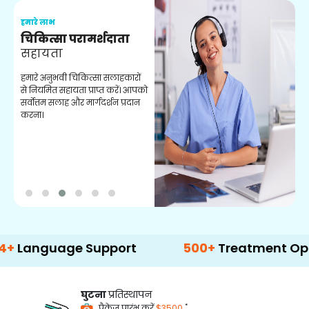
हमारे लाभ
ह
चिकित्सा परामर्शदाता
सहायता
व
हमारे अनुभवी चिकित्सा सलाहकारों
ब
से नियमित सहायता प्राप्त करें। आपको
व
सर्वोत्तम सलाह और मार्गदर्शन प्रदान
ह
करना।
ऑ
uage Support
500+
Treatment Options
घुटना
प्रतिस्थापन
*
पैकेज प्रारंभ करें
$3500