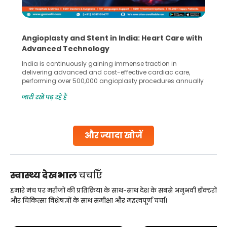
: Heart Care with
5 Essential Steps for Effective Hu
Collection and Processing Methods
 traction in
Human sperm collection and processing are c
ve cardiac care,
in advanced reproductive techniques like In V
procedures annually
Fertilization (IVF) and intrauterine inseminatio
tients across the
methods enable medical professionals to tackl
जारी रखें पढ़ रहे हैं
ke angioplasty and
challenges and help couples achieve their d
wing to the
parenthood. Skilled technicians collect sper
affordability.
specialized procedures to ensure optimal qu
collected, they process the
और ज्यादा खोजें
Continue Reading
स्वास्थ्य देखभाल
चर्चाएँ
हमारे मंच पर मरीजों की प्रतिक्रिया के साथ-साथ देश के सबसे अनुभवी डॉक्टरों
और चिकित्सा विशेषज्ञों के साथ समीक्षा और महत्वपूर्ण चर्चा।