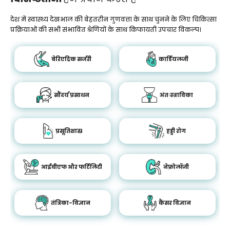
देश में स्वास्थ्य देखभाल की बेहतरीन गुणवत्ता के साथ चुनने के लिए चिकित्सा
प्रक्रियाओं की सभी संभावित श्रेणियों के साथ किफायती उपचार विकल्प।
बेरिएट्रिक सर्जरी
कार्डियलजी
सौंदर्य प्रसाधन
अंतःस्त्राविका
प्रसूतिशास्र
हड्डी रोग
आईवीएफ और फर्टिलिटी
नेफ्रोलॉजी
तंत्रिका-विज्ञान
कैंसर विज्ञान