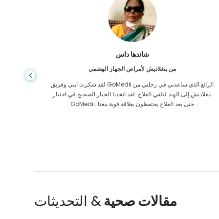
شاندها داس
من بنغلاديش لأمراض الجهاز الهضمي
لقد شكرت ابني وفريق GoMedii الرائع الذي ساعدني في رحلتي من
بنغلاديش إلى الهند لتلقي العلاج. لقد اتخذنا الخيار الصحيح في اختيار
الرعاية ا
GoMedii. حتى بعد العلاج يحتفظون بعلاقة قوية معنا
الممل
مقالات صحية
& التحديثات