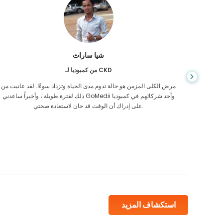
شيا ساراث
من كمبوديا لـ CKD
يص إصابتي
مرض الكلى المزمن هو حالة تدوم مدى الحياة وتزداد سوءًا. لقد عانيت من
 أكن أعرف
ذلك لفترة طويلة ، وأخيراً ساعدني GoMedii وأحد شركائهم في كمبوديا
على إدراك أن الوقت قد حان لاستعادة صحتي.
استكشاف المزيد