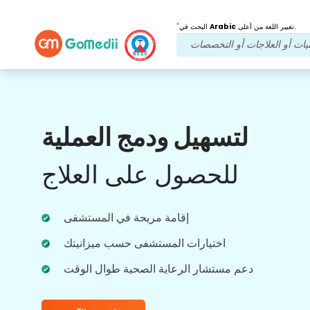
*
تغيير اللغة من أعلى.
Arabic
البحث في
فوائدنا
لتسهيل ودمج العملية
بعد العلاج
متابعة الرعاية
للحصول على العلاج
احصل على دعم طبي ودعم للمرضى على مدار
الساعة طوال أيام الأسبوع مع فريقنا الذي يعالج
مشاكلك في جميع الأوقات. تحديثات منتظمة على
احتياجاتك العلاجية.
إقامة مريحة في المستشفى
اختيارات المستشفى حسب ميزانيتك
دعم مستشار الرعاية الصحية طوال الوقت