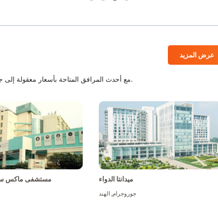
عرض المزيد
المستشفيات المعتمدة من JCI و NABH مع أحدث المرافق المتاحة بأسعار معقولة إلى جانب أفضل الطاقم الطبي.
ميدانتا الدواء
مستشفى ماكس سو
جوروجرام
,
الهند