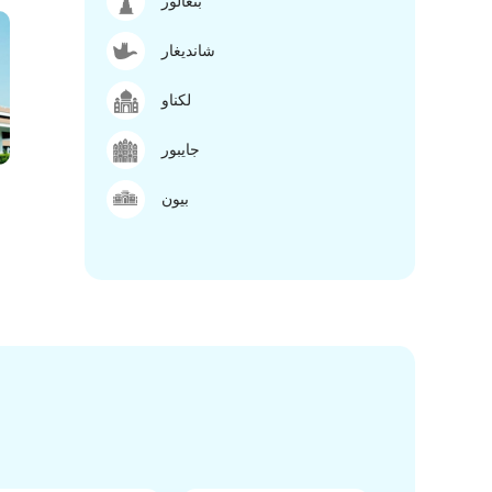
بنغالور
شانديغار
لكناو
جايبور
بيون