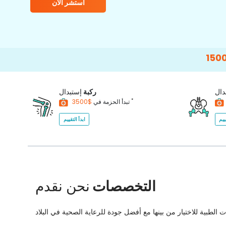
استشر الآن
15000+
Happy 
دال
ركبة
إستبدال
*
$3500
تبدأ الحزمة في
ييم
ابدأ التقييم
التخصصات
نحن نقدم