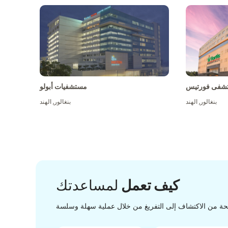
شفى فورتيس
مستشفيات أبولو
بنغالور
,
الهند
بنغالور
,
الهند
كيف تعمل
لمساعدتك