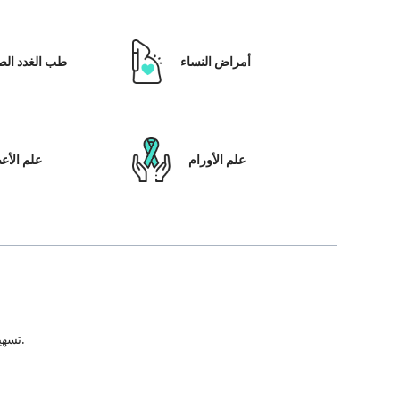
أمراض النساء
طب الغدد الص
علم الأورام
علم الأ
تسهيل علاج المريض ، بالإضافة إلى تمكينه بالحلول التي تعتمد على التكنولوجيا ونظام رعاية المرضى والشفافية في كل خطوة من خطوات رحلة العلاج.