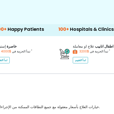
Patients
100+
Hospitals & Clinics
500
اطفال انابيب
علاج او معاملة
خاصرة
إستب
*
*
$3200
تبدأ الحزمة في
$4000
تبدأ الحزمة في
ابدأ التقييم
ابدأ التق
خيارات العلاج بأسعار معقولة مع جميع النطاقات الممكنة من الإجراءات الطبية للاختيار من بينها مع أفضل جودة للرعاية الصحية في البلاد.