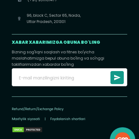
96, block C, Sector 65, Noida,
Uttar Pradesh, 201301
XABAR XABARIMIZGA OBUNA BO'LING
Bizning sog'liqni saqlash va fitnes bo'yicha
maslahatimizga bepul obuna bo'ling va so'nggi
takliflarimizdan xabardor bo'ling
Refund/Return/Exchange Policy
Maxfiylik siyosati
|
Foydalanish shartlari