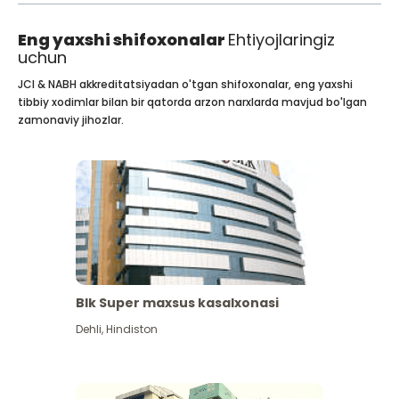
Eng yaxshi shifoxonalar
Ehtiyojlaringiz
uchun
JCI & NABH akkreditatsiyadan o'tgan shifoxonalar, eng yaxshi
tibbiy xodimlar bilan bir qatorda arzon narxlarda mavjud bo'lgan
zamonaviy jihozlar.
Blk Super maxsus kasalxonasi
Dehli
,
Hindiston