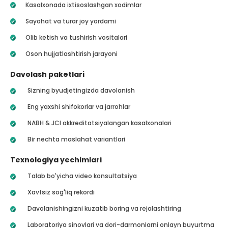
Kasalxonada ixtisoslashgan xodimlar
Sayohat va turar joy yordami
Olib ketish va tushirish vositalari
Oson hujjatlashtirish jarayoni
Davolash paketlari
Sizning byudjetingizda davolanish
Eng yaxshi shifokorlar va jarrohlar
NABH & JCI akkreditatsiyalangan kasalxonalari
Bir nechta maslahat variantlari
Texnologiya yechimlari
Talab bo'yicha video konsultatsiya
Xavfsiz sog'liq rekordi
Davolanishingizni kuzatib boring va rejalashtiring
Laboratoriya sinovlari va dori-darmonlarni onlayn buyurtma