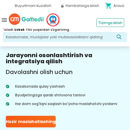
shopping_cart
Buyurtmani kuzatish
Hamkorlarga kirish
Arava
menu
Tizimga kirish
*
Izlash
Uzbek
Tilni yuqoridan o'zgartiring.
Jarayonni osonlashtirish va
integratsiya qilish
Davolashni olish uchun
Kasalxonada qulay yashash
Byudjetingizga qarab shifoxona tanlovi
Har doim sog'liqni saqlash bo'yicha maslahatchi yordami
Hozir maslahatlashing