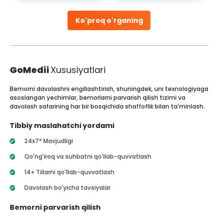
Ko'proq o'rganing
GoMedii
Xususiyatlari
Bemorni davolashni engillashtirish, shuningdek, uni texnologiyaga
asoslangan yechimlar, bemorlarni parvarish qilish tizimi va
davolash safarining har bir bosqichida shaffoflik bilan ta'minlash.
Tibbiy maslahatchi yordami
24x7* Mavjudligi
Qo'ng'iroq va suhbatni qo'llab-quvvatlash
14+ Tillarni qo'llab-quvvatlash
Davolash bo'yicha tavsiyalar
Bemorni parvarish qilish