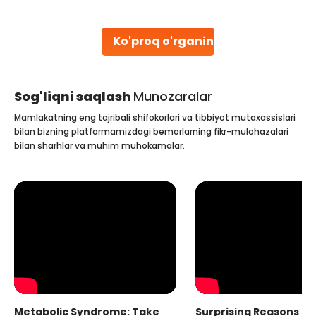
parenthood. Skilled technicians collect sperm using
specialized procedures to ensure optimal quality. Once
collected, they process the
Ko'proq o'rganing
Continue Reading
Sog'liqni saqlash
Munozaralar
Mamlakatning eng tajribali shifokorlari va tibbiyot mutaxassislari
bilan bizning platformamizdagi bemorlarning fikr-mulohazalari
bilan sharhlar va muhim muhokamalar.
Metabolic Syndrome: Take
Surprising Reasons fo