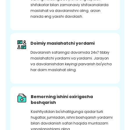
shifokorlar bilan zamonaviy shifoxonalarda
maslahat va davolanishni oling. arzon
narxda eng yaxshi davolash.
Doimiy maslahatchi yordami
Davolanish safaringiz davomida 24x7 tibbiy
maslahatchi yordami va yordami. Jarayon
va davolanishdan keyingi parvarish bo'yicha
har doim maslahat oling.
Bemorning ishini oxirigacha
boshqarish
Kashfiyotdan bo'shatilgunga qadar turli
hujjatlar, jumladan, ishni boshqarish yordami
bilan davolanish safari haqida muntazam
yangilanishlarni oling.