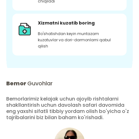
chiqiladi
Xizmatni kuzatib boring
Bo'shatishdan keyin muntazam
kuzatuvlar va dori-darmonlarni qabul
qilish
Bemor
Guvohlar
Bemorlarimiz kelajak uchun ajoyib rishtalarni
shakllantirish uchun davolash safari davomida
eng yaxshi sifatli tibbiy yordam olish bo'yicha o'z
tajribalarini biz bilan baham ko'rishadi.