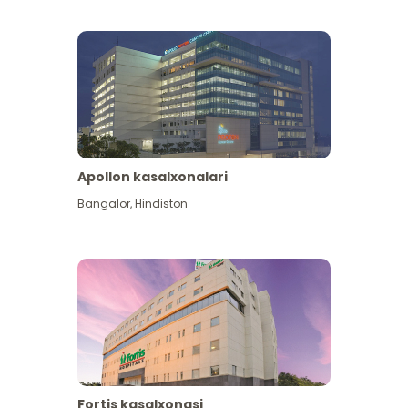
Apollon kasalxonalari
Koʻproq koʻrish
Bangalor
,
Hindiston
Fortis kasalxonasi