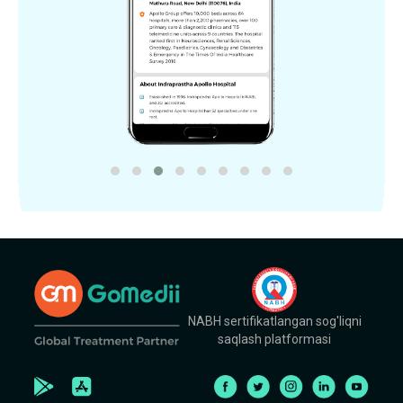
NABH sertifikatlangan sog'liqni
saqlash platformasi