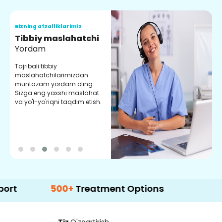
Bizning afzalliklarimiz
B
Tibbiy maslahatchi
O
Yordam
M
Tajribali tibbiy
S
maslahatchilarimizdan
y
muntazam yordam oling.
r
Sizga eng yaxshi maslahat
e
va yo'l-yo'riqni taqdim etish.
b
500+
Treatment Options