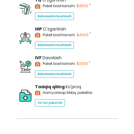
Tiz
O'zgartirish
*
Paket boshlanishi:
$3500
Baholashni boshlash
HIP
O'zgartirish
*
Paket boshlanishi:
$4000
Baholashni boshlash
IVF
Davolash
*
Paket boshlanishi:
$3200
Baholashni boshlash
Tadqiq qiling
Ko'proq
Hamyonbop tibbiy paketlar
So'rov yuborish