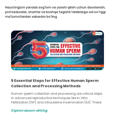
Hayotingizni yanada sog'lom va yaxshi qilish uchun davolanish,
protseduralar, shartlar va boshqa tegishli talablarga oid so'nggi
ma'lumotlardan xabardor bo'ling.
5 Essential Steps for Effective Human Sperm
Collection and Processing Methods
Human sperm collection and processing are critical steps
in advanced reproductive techniques like In Vitro
Fertilization (IVF) and intrauterine insemination (IUI). These
methods enable medical professionals to tackle fertility
O'qishni davom ettiring
challenges and help couples achieve their dream of