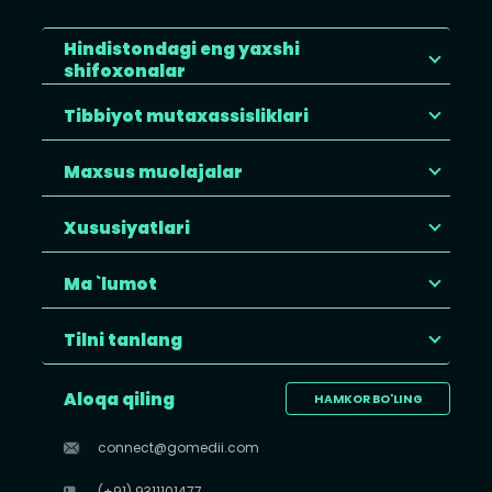
Hindistondagi eng yaxshi
shifoxonalar
Tibbiyot mutaxassisliklari
Maxsus muolajalar
Xususiyatlari
Ma `lumot
Tilni tanlang
Aloqa qiling
HAMKOR BO'LING
connect@gomedii.com
(+91) 9311101477