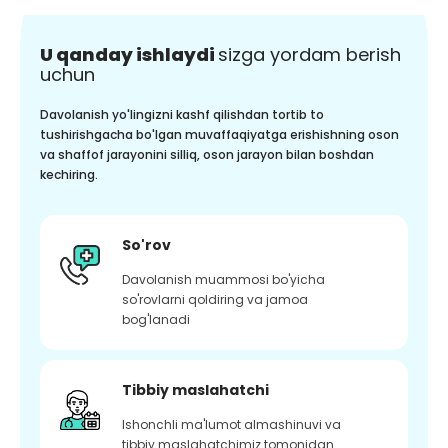
U qanday ishlaydi
sizga yordam berish
uchun
Davolanish yo'lingizni kashf qilishdan tortib to
tushirishgacha bo'lgan muvaffaqiyatga erishishning oson
va shaffof jarayonini silliq, oson jarayon bilan boshdan
kechiring.
So'rov
Davolanish muammosi bo'yicha
so'rovlarni qoldiring va jamoa
bog'lanadi
Tibbiy maslahatchi
Ishonchli ma'lumot almashinuvi va
tibbiy maslahatchimiz tomonidan