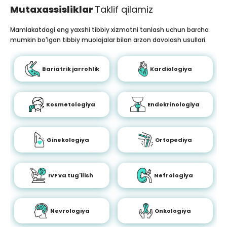
Mutaxassisliklar
Taklif qilamiz
Mamlakatdagi eng yaxshi tibbiy xizmatni tanlash uchun barcha
mumkin bo'lgan tibbiy muolajalar bilan arzon davolash usullari.
Bariatrik jarrohlik
Kardiologiya
Kosmetologiya
Endokrinologiya
Ginekologiya
Ortopediya
IVF va tug'ilish
Nefrologiya
Nevrologiya
Onkologiya