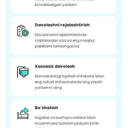
ko'rsatiladigan yordam
Davolashni rejalashtirish
Davolanishni rejalashtirishda
chiptalardan viza va eng maqbul
paketlarni tanlashgacha
Xassasiz davolash
Mamlakatdagi tajribali shifokorlar bilan
eng nufuzli shifoxonalarda eng yaxshi
yordamni oling
Bo'shatish
Hujjatlar va boshqa vositalar bilan
muammosiz tushirish jarayoni ko'rib