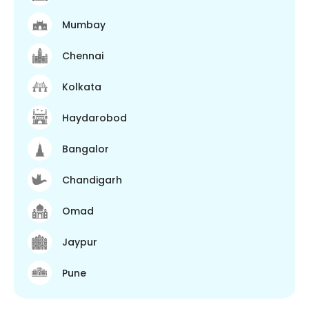
Mumbay
Chennai
Kolkata
Haydarobod
Bangalor
Chandigarh
Omad
Jaypur
Pune