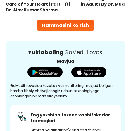
Care of Your Heart (Part - 1) |
in Adults By Dr. Mudas
Dr. Ajay Kumar Sharma
Hammasini ko'rish
Yuklab oling
GoMedii ilovasi
Mavjud
GoMedii ilovasida kuzatuv va monitoring mavjud bo'lgan
barcha tibbiy ehtiyojlaringiz uchun texnologiyaga
asoslangan bir martalik yechim.
Eng yaxshi shifoxona va shifokorlar
tarmoqlari
Sizning holatingiz bo'yicha eng tajribali