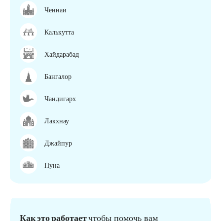
Ченнаи
Калькутта
Хайдарабад
Бангалор
Чандигарх
Лакхнау
Джайпур
Пуна
Как это работает
чтобы помочь вам