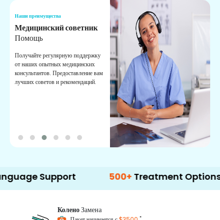
Наши преимущества
Н
Медицинский советник
О
Помощь
К
Получайте регулярную поддержку
О
от наших опытных медицинских
с
консультантов. Предоставление вам
п
лучших советов и рекомендаций.
в
о
 Support
500+
Treatment Options
Колено
Замена
*
Пакет начинается с
$3500