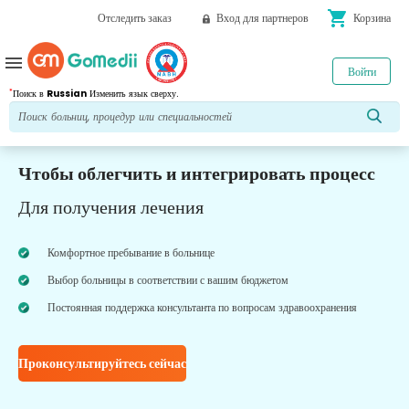
shopping_cart
Отследить заказ
Вход для партнеров
Корзина
menu
Войти
*
Поиск в
Russian
Изменить язык сверху.
Чтобы облегчить и интегрировать процесс
Для получения лечения
Комфортное пребывание в больнице
Выбор больницы в соответствии с вашим бюджетом
Постоянная поддержка консультанта по вопросам здравоохранения
Проконсультируйтесь сейчас