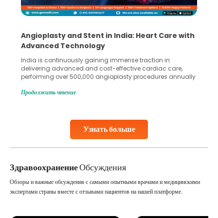
5 Essential Steps for Effective Human Sperm
Collection and Processing Methods
Human sperm collection and processing are critical steps
in advanced reproductive techniques like In Vitro
Fertilization (IVF) and intrauterine insemination (IUI). These
methods enable medical professionals to tackle fertility
Продолжить чтение
challenges and help couples achieve their dream of
parenthood. Skilled technicians collect sperm using
specialized procedures to ensure optimal quality. Once
collected, they process the
Узнать больше
Continue Reading
Здравоохранение
Обсуждения
Обзоры и важные обсуждения с самыми опытными врачами и медицинскими
экспертами страны вместе с отзывами пациентов на нашей платформе.