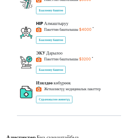
Баалоону баштоо
HIP
Алмаштыруу
*
Пакеттин башталышы
$4000
Баалоону баштоо
ЭКУ
Дарылоо
*
Пакеттин башталышы
$3200
Баалоону баштоо
Изилдөө
көбүрөөк
Жеткиликтүү медициналык пакеттер
Сурамжылоо жөнөтүү
Адистиктер
Биз сунуштайбыз