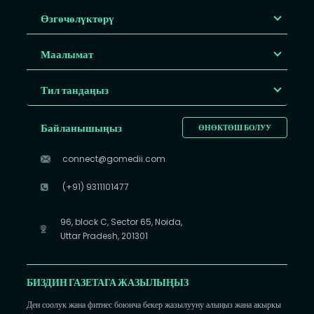
Өзгөчөлүктөрү
Маалымат
Тил тандаңыз
Байланышыңыз
ӨНӨКТӨШ БОЛУУ
connect@gomedii.com
(+91) 9311101477
96, block C, Sector 65, Noida,
Uttar Pradesh, 201301
БИЗДИН ГАЗЕТАГА ЖАЗЫЛЫҢЫЗ
Ден соолук жана фитнес боюнча бекер жазылууну алыңыз жана акыркы