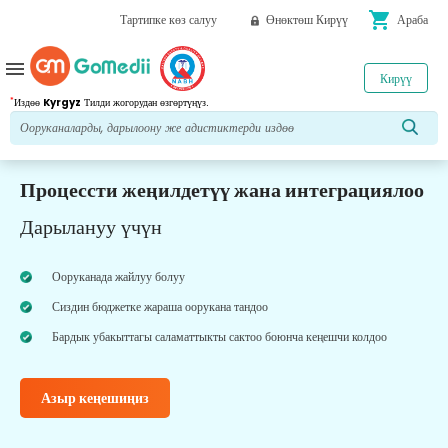
shopping_cart
Тартипке көз салуу
Өнөктөш Кирүү
Араба
menu
Кирүү
*
Издөө
Kyrgyz
Тилди жогорудан өзгөртүңүз.
Процессти жеңилдетүү жана интеграциялоо
Дарылануу үчүн
Ооруканада жайлуу болуу
Сиздин бюджетке жараша оорукана тандоо
Бардык убакыттагы саламаттыкты сактоо боюнча кеңешчи колдоо
Азыр кеңешиңиз