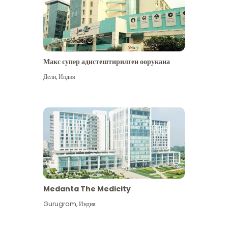
Макс супер адистештирилген оорукана
Дели
,
Индия
Medanta The Medicity
Gurugram
,
Индия