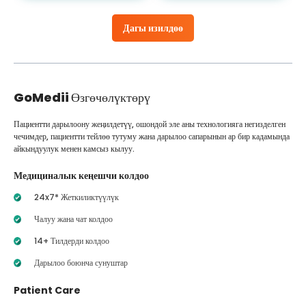
Дагы изилдөө
GoMedii
Өзгөчөлүктөрү
Пациентти дарылоону жеңилдетүү, ошондой эле аны технологияга негизделген
чечимдер, пациентти тейлөө тутуму жана дарылоо сапарынын ар бир кадамында
айкындуулук менен камсыз кылуу.
Медициналык кеңешчи колдоо
24x7* Жеткиликтүүлүк
Чалуу жана чат колдоо
14+ Тилдерди колдоо
Дарылоо боюнча сунуштар
Patient Care