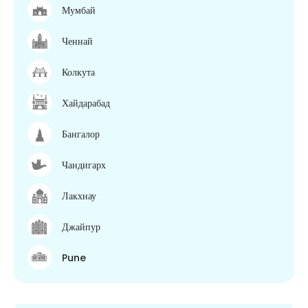
Мумбай
Ченнай
Колкута
Хайдарабад
Бангалор
Чандигарх
Лакхнау
Джайпур
Pune