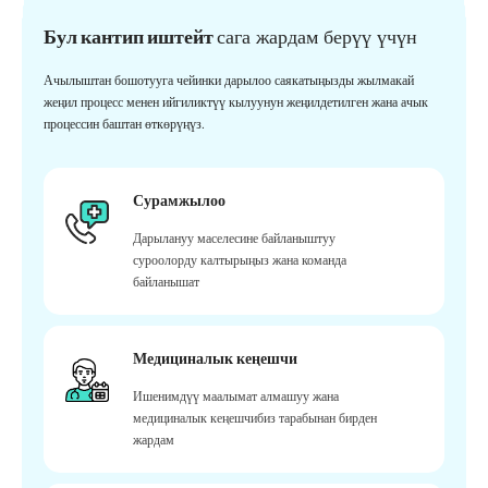
Бул кантип иштейт
сага жардам берүү үчүн
Ачылыштан бошотууга чейинки дарылоо саякатыңызды жылмакай
жеңил процесс менен ийгиликтүү кылуунун жеңилдетилген жана ачык
процессин баштан өткөрүңүз.
Сурамжылоо
Дарылануу маселесине байланыштуу
суроолорду калтырыңыз жана команда
байланышат
Медициналык кеңешчи
Ишенимдүү маалымат алмашуу жана
медициналык кеңешчибиз тарабынан бирден
жардам