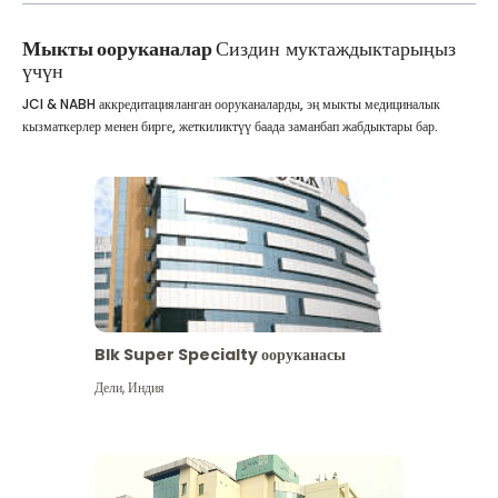
Мыкты ооруканалар
Сиздин муктаждыктарыңыз
үчүн
JCI & NABH аккредитацияланган ооруканаларды, эң мыкты медициналык
кызматкерлер менен бирге, жеткиликтүү баада заманбап жабдыктары бар.
Blk Super Specialty ооруканасы
Дели
,
Индия