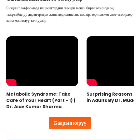
Биздин платформада пациенттердин пикири менен бирге өлкөнүн эң
тажрыйбалуу дарыгерлери жана медициналык эксперттери менен сын-пикирлер
жана маанилүү талкуулар.
Metabolic Syndrome: Take
Surprising Reasons fo
Care of Your Heart (Part - 1) |
in Adults By Dr. Mudas
Dr. Ajay Kumar Sharma
Баарын көрүү