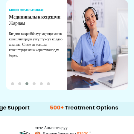
Биздин артыкчылыктар
Б
Медициналык кеңешчи
О
Жардам
К
Биздин тажрыйбалуу медициналык
Д
кеңешчилерден үзгүлтүксүз колдоо
ж
алыңыз. Сизге эң жакшы
р
кеңештерди жана көрсөтмөлөрдү
т
берет.
о
ort
500+
Treatment Options
тизе
Алмаштыруу
*
Пакеттин башталышы
$3500