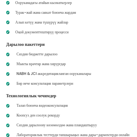
Ооруканадагы атайын кызматкерлер
Турак-жай жана саякат боюнча жардам
Алып кетүү жана түшүрүү жайлар
Оңой документтештирүү процесси
Дарылоо пакеттери
Сиздин бюджетте дарылоо
Мыкты врачтар жана хирургдар
NABH & JCI аккредитацияланган ооруканалары
Бир нече консультация параметрлери
Технологиялык чечимдер
Талап боюнча видеоконсультация
Коопсуз ден соолук рекорду
Сиздин дарылоону көзөмөлдөө жана пландаштыруу
Лабораториялык тесттерди тапшырыңыз жана дары-дармектерди онлайн