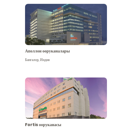
Аполлон ооруканалары
Көбүрөөк көрүү
Бангалор
,
Индия
Fortis ооруканасы