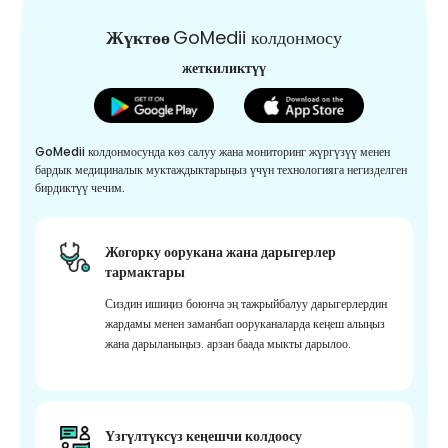
Жүктөө
GoMedii колдонмосу
жеткиликтүү
GoMedii колдонмосунда көз салуу жана мониторинг жүргүзүү менен
бардык медициналык муктаждыктарыңыз үчүн технологияга негизделген
бирдиктүү чечим.
Жогорку оорукана жана дарыгерлер
тармактары
Сиздин ишиңиз боюнча эң тажрыйбалуу дарыгерлердин
жардамы менен заманбап ооруканаларда кеңеш алыңыз
жана дарыланыңыз. арзан баада мыкты дарылоо.
Үзгүлтүксүз кеңешчи колдоосу