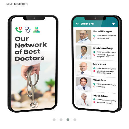
заказ кылыңыз