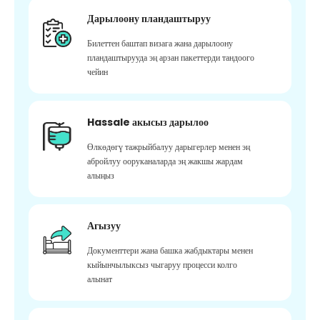
Дарылоону пландаштыруу
Билеттен баштап визага жана дарылоону
пландаштырууда эң арзан пакеттерди тандоого
чейин
Hassale акысыз дарылоо
Өлкөдөгү тажрыйбалуу дарыгерлер менен эң
абройлуу ооруканаларда эң жакшы жардам
алыңыз
Агызуу
Документтери жана башка жабдыктары менен
кыйынчылыксыз чыгаруу процесси колго
алынат