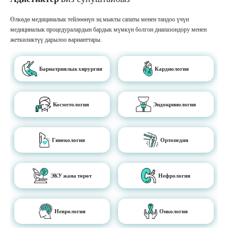
Өлкөдө медициналык тейлөөнүн эң мыкты сапаты менен тандоо үчүн
медициналык процедуралардын бардык мүмкүн болгон диапазондору менен
жеткиликтүү дарылоо варианттары.
Бариатриялык хирургия
Кардиология
Косметология
Эндокринология
Гинекология
Ортопедия
ЭКУ жана төрөт
Нефрология
Неврология
Онкология