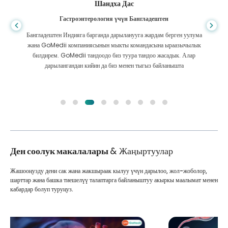
Шандха Дас
Гастроэнтерология үчүн Бангладештен
Бангладештен Индияга барганда дарыланууга жардам берген уулума
жана GoMedii компаниясынын мыкты командасына ыраазычылык
билдирем. GoMedii тандоодо биз туура тандоо жасадык. Алар
дарылангандан кийин да биз менен тыгыз байланышта
Ден соолук макалалары
& Жаңыртуулар
Жашооңузду дени сак жана жакшыраак кылуу үчүн дарылоо, жол-жоболор,
шарттар жана башка тиешелүү талаптарга байланыштуу акыркы маалымат менен
кабардар болуп туруңуз.