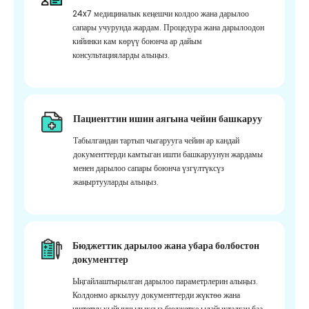
24x7 медициналык кеңешчи колдоо жана дарылоо
сапары учурунда жардам. Процедура жана дарылоодон
кийинки кам көрүү боюнча ар дайым
консультацияларды алыңыз.
Пациенттин ишин аягына чейин башкаруу
Табылгандан тартып чыгарууга чейин ар кандай
документтерди камтыган ишти башкаруунун жардамы
менен дарылоо сапары боюнча үзгүлтүксүз
жаңыртууларды алыңыз.
Бюджеттик дарылоо жана убара болбостон
документтер
Ыңгайлаштырылган дарылоо параметрлерин алыңыз.
Колдонмо аркылуу документтерди жүктөө жана
иштетүү кыйынчылыксыз бюджетке ылайыкталган баа