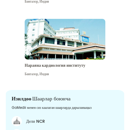
Бангалор
,
Индия
Нараяна кардиология институту
Бангалор
,
Индия
Изилдөө
Шаарлар боюнча
GoMedii менен сиз каалаган шаарларда дарыланыңыз
Дели NCR