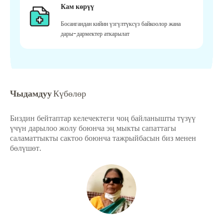
Кам көрүү
Босангандан кийин үзгүлтүксүз байкоолор жана
дары-дармектер аткарылат
Чыдамдуу
Күбөлөр
Биздин бейтаптар келечектеги чоң байланышты түзүү
үчүн дарылоо жолу боюнча эң мыкты сапаттагы
саламаттыкты сактоо боюнча тажрыйбасын биз менен
бөлүшөт.