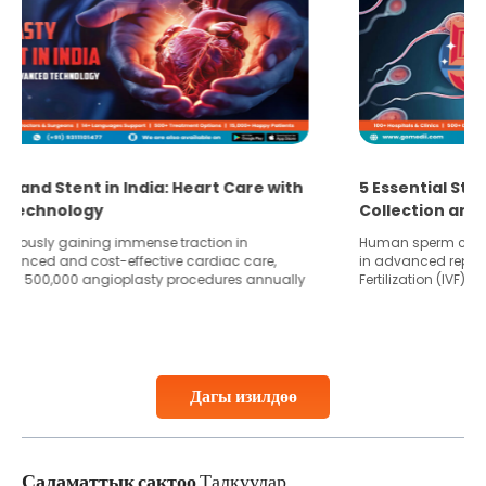
5 Essential Steps for Effective Human Sperm
Collection and Processing Methods
Human sperm collection and processing are critical steps
in advanced reproductive techniques like In Vitro
Fertilization (IVF) and intrauterine insemination (IUI). These
methods enable medical professionals to tackle fertility
challenges and help couples achieve their dream of
parenthood. Skilled technicians collect sperm using
specialized procedures to ensure optimal quality. Once
collected, they process the
Дагы изилдөө
Continue Reading
Саламаттык сактоо
Талкуулар