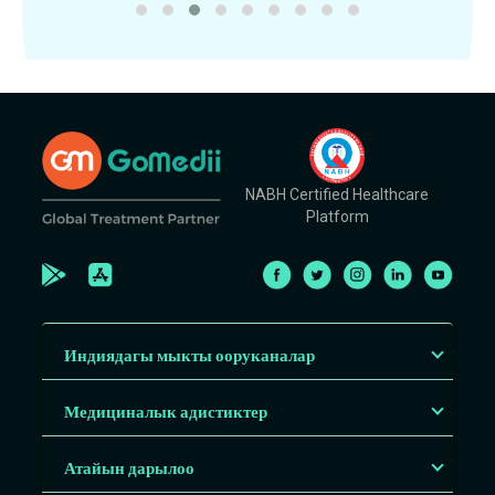
NABH Certified Healthcare
Platform
Индиядагы мыкты ооруканалар
Медициналык адистиктер
Атайын дарылоо