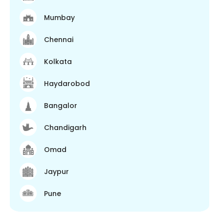
Mumbay
Chennai
Kolkata
Haydarobod
Bangalor
Chandigarh
Omad
Jaypur
Pune