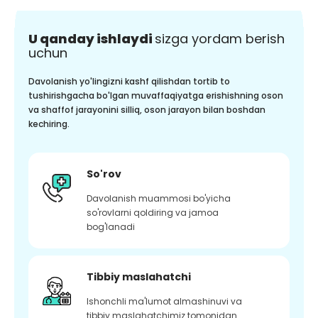
U qanday ishlaydi
sizga yordam berish
uchun
Davolanish yo'lingizni kashf qilishdan tortib to
tushirishgacha bo'lgan muvaffaqiyatga erishishning oson
va shaffof jarayonini silliq, oson jarayon bilan boshdan
kechiring.
So'rov
Davolanish muammosi bo'yicha
so'rovlarni qoldiring va jamoa
bog'lanadi
Tibbiy maslahatchi
Ishonchli ma'lumot almashinuvi va
tibbiy maslahatchimiz tomonidan