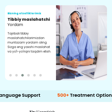
Bizning afzalliklarimiz
B
Tibbiy maslahatchi
O
Yordam
M
Tajribali tibbiy
S
maslahatchilarimizdan
y
muntazam yordam oling.
r
Sizga eng yaxshi maslahat
e
va yo'l-yo'riqni taqdim etish.
b
 Support
500+
Treatment Options