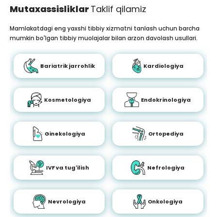
Mutaxassisliklar
Taklif qilamiz
Mamlakatdagi eng yaxshi tibbiy xizmatni tanlash uchun barcha
mumkin bo'lgan tibbiy muolajalar bilan arzon davolash usullari.
Bariatrik jarrohlik
Kardiologiya
Kosmetologiya
Endokrinologiya
Ginekologiya
Ortopediya
IVF va tug'ilish
Nefrologiya
Nevrologiya
Onkologiya