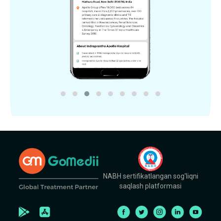
NABH sertifikatlangan sog'liqni
saqlash platformasi