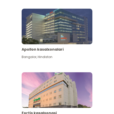
Apollon kasalxonalari
Koʻproq koʻrish
Bangalor
,
Hindiston
Fortis kasalxonasi