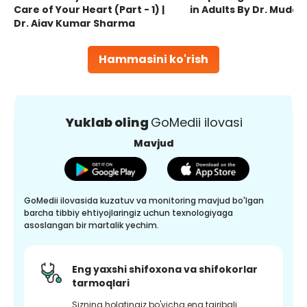
Care of Your Heart (Part - 1) |
in Adults By Dr. Mudas
Dr. Ajay Kumar Sharma
Hammasini ko'rish
Yuklab oling
GoMedii ilovasi
Mavjud
GoMedii ilovasida kuzatuv va monitoring mavjud bo'lgan
barcha tibbiy ehtiyojlaringiz uchun texnologiyaga
asoslangan bir martalik yechim.
Eng yaxshi shifoxona va shifokorlar
tarmoqlari
Sizning holatingiz bo'yicha eng tajribali