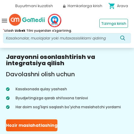
shopping_cart
Buyurtmani kuzatish
Hamkorlarga kirish
Arava
menu
Tizimga kirish
*
Izlash
Uzbek
Tilni yuqoridan o'zgartiring.
Jarayonni osonlashtirish va
integratsiya qilish
Davolashni olish uchun
Kasalxonada qulay yashash
Byudjetingizga qarab shifoxona tanlovi
Har doim sog'liqni saqlash bo'yicha maslahatchi yordami
Hozir maslahatlashing