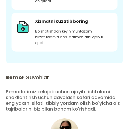
chiqiladi
Xizmatni kuzatib boring
Bo'shatishdan keyin muntazam
kuzatuvlar va dori-darmonlarni qabul
qilish
Bemor
Guvohlar
Bemorlarimiz kelajak uchun ajoyib rishtalarni
shakllantirish uchun davolash safari davomida
eng yaxshi sifatli tibbiy yordam olish bo'yicha o'z
tajribalarini biz bilan baham ko'rishadi.