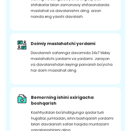
shifokorlar bilan zamonaviy shifoxonalarda
maslahat va davolanishni oling. arzon
narxda eng yaxshi davolash.
Doimiy maslahatchi yordami
Davolanish safaringiz davomida 24x7 tibbiy
maslahatchi yordami va yordami. Jarayon
va davolanishdan keyingi parvarish bo'yicha
har doim maslahat oling.
Bemorning ishini oxirigacha
boshqarish
Kashfiyotdan bo'shatilgunga qadar turli
hujjatlar, jumladan, ishni boshqarish yordami
bilan davolanish safari haqida muntazam
yangilanishlarni oling.