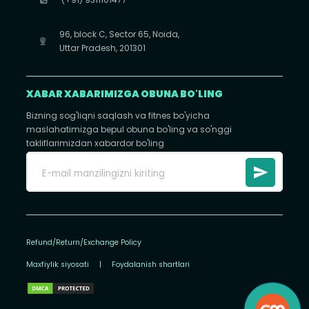
96, block C, Sector 65, Noida,
Uttar Pradesh, 201301
XABAR XABARIMIZGA OBUNA BO'LING
Bizning sog'liqni saqlash va fitnes bo'yicha
maslahatimizga bepul obuna bo'ling va so'nggi
takliflarimizdan xabardor bo'ling
Refund/Return/Exchange Policy
Maxfiylik siyosati
|
Foydalanish shartlari