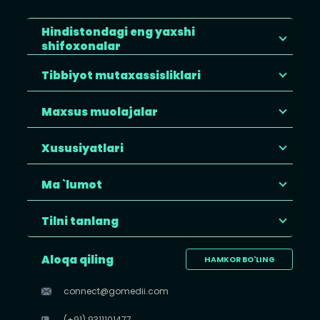
Hindistondagi eng yaxshi
shifoxonalar
Tibbiyot mutaxassisliklari
Maxsus muolajalar
Xususiyatlari
Ma `lumot
Tilni tanlang
Aloqa qiling
HAMKOR BO'LING
connect@gomedii.com
(+91) 9311101477