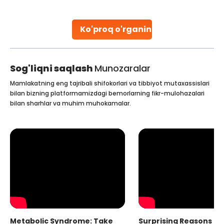
stent placement in Indian hospitals, owing to the
combination of high-quality care and affordability.
Studies, such as one published
Ko'proq o'rganing
Continue Reading
Sog'liqni saqlash
Munozaralar
Mamlakatning eng tajribali shifokorlari va tibbiyot mutaxassislari
bilan bizning platformamizdagi bemorlarning fikr-mulohazalari
bilan sharhlar va muhim muhokamalar.
Metabolic Syndrome: Take
Surprising Reasons fo