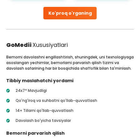
Ko'proq o'rganing
GoMedii
Xususiyatlari
Bemorni davolashni engillashtirish, shuningdek, uni texnologiyaga
asoslangan yechimlar, bemorlarni parvarish qilish tizimi va
davolash safarining har bir bosqichida shaffoflik bilan ta'minlash.
Tibbiy maslahatchi yordami
24x7* Mavjudligi
Qo'ng'iroq va suhbatni qo'llab-quvvatlash
14+ Tillarni qo'llab-quvvatlash
Davolash bo'yicha tavsiyalar
Bemorni parvarish qilish