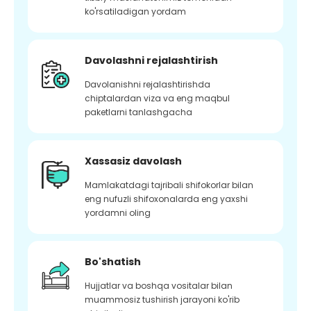
ko'rsatiladigan yordam
Davolashni rejalashtirish
Davolanishni rejalashtirishda
chiptalardan viza va eng maqbul
paketlarni tanlashgacha
Xassasiz davolash
Mamlakatdagi tajribali shifokorlar bilan
eng nufuzli shifoxonalarda eng yaxshi
yordamni oling
Bo'shatish
Hujjatlar va boshqa vositalar bilan
muammosiz tushirish jarayoni ko'rib