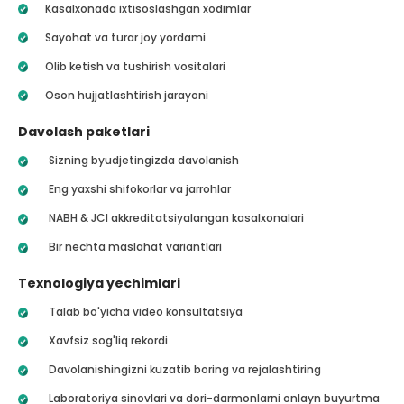
Kasalxonada ixtisoslashgan xodimlar
Sayohat va turar joy yordami
Olib ketish va tushirish vositalari
Oson hujjatlashtirish jarayoni
Davolash paketlari
Sizning byudjetingizda davolanish
Eng yaxshi shifokorlar va jarrohlar
NABH & JCI akkreditatsiyalangan kasalxonalari
Bir nechta maslahat variantlari
Texnologiya yechimlari
Talab bo'yicha video konsultatsiya
Xavfsiz sog'liq rekordi
Davolanishingizni kuzatib boring va rejalashtiring
Laboratoriya sinovlari va dori-darmonlarni onlayn buyurtma