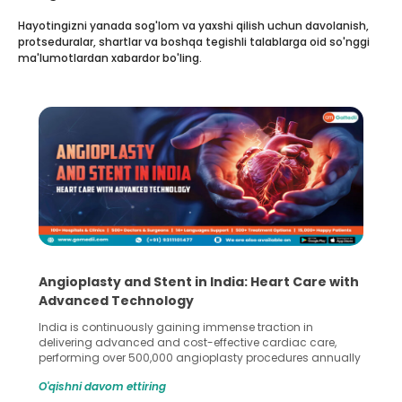
Hayotingizni yanada sog'lom va yaxshi qilish uchun davolanish,
protseduralar, shartlar va boshqa tegishli talablarga oid so'nggi
ma'lumotlardan xabardor bo'ling.
Angioplasty and Stent in India: Heart Care with
Advanced Technology
India is continuously gaining immense traction in
delivering advanced and cost-effective cardiac care,
performing over 500,000 angioplasty procedures annually
with a success rate exceeding 90%. Patients across the
O'qishni davom ettiring
globe are searching for treatments like angioplasty and