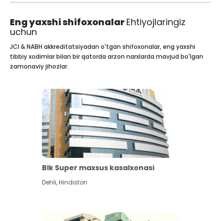
Eng yaxshi shifoxonalar
Ehtiyojlaringiz
uchun
JCI & NABH akkreditatsiyadan o'tgan shifoxonalar, eng yaxshi
tibbiy xodimlar bilan bir qatorda arzon narxlarda mavjud bo'lgan
zamonaviy jihozlar.
Blk Super maxsus kasalxonasi
Dehli
,
Hindiston