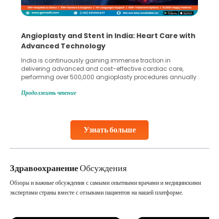
Angioplasty and Stent in India: Heart Care with
Advanced Technology
India is continuously gaining immense traction in
delivering advanced and cost-effective cardiac care,
performing over 500,000 angioplasty procedures annually
with a success rate exceeding 90%. Patients across the
Продолжить чтение
globe are searching for treatments like angioplasty and
stent placement in Indian hospitals, owing to the
combination of high-quality care and affordability.
Studies, such as one published
Узнать больше
Continue Reading
Здравоохранение
Обсуждения
Обзоры и важные обсуждения с самыми опытными врачами и медицинскими
экспертами страны вместе с отзывами пациентов на нашей платформе.