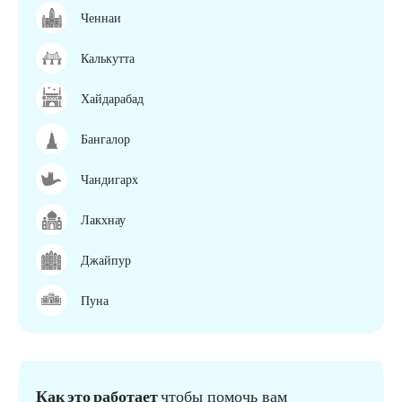
Ченнаи
Калькутта
Хайдарабад
Бангалор
Чандигарх
Лакхнау
Джайпур
Пуна
Как это работает
чтобы помочь вам