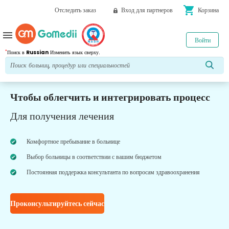
shopping_cart
Отследить заказ
Вход для партнеров
Корзина
menu
Войти
*
Поиск в
Russian
Изменить язык сверху.
Чтобы облегчить и интегрировать процесс
Для получения лечения
Комфортное пребывание в больнице
Выбор больницы в соответствии с вашим бюджетом
Постоянная поддержка консультанта по вопросам здравоохранения
Проконсультируйтесь сейчас