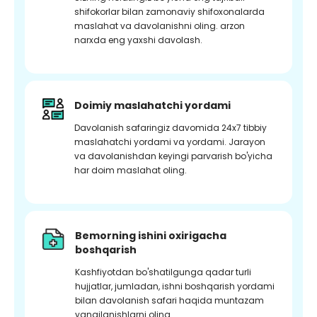
shifokorlar bilan zamonaviy shifoxonalarda
maslahat va davolanishni oling. arzon
narxda eng yaxshi davolash.
Doimiy maslahatchi yordami
Davolanish safaringiz davomida 24x7 tibbiy
maslahatchi yordami va yordami. Jarayon
va davolanishdan keyingi parvarish bo'yicha
har doim maslahat oling.
Bemorning ishini oxirigacha
boshqarish
Kashfiyotdan bo'shatilgunga qadar turli
hujjatlar, jumladan, ishni boshqarish yordami
bilan davolanish safari haqida muntazam
yangilanishlarni oling.