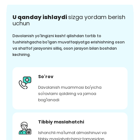
U qanday ishlaydi
sizga yordam berish
uchun
Davolanish yo'lingizni kashf qilishdan tortib to
tushirishgacha bo'lgan muvaffaqiyatga erishishning oson
va shaffof jarayonini silliq, oson jarayon bilan boshdan
kechiring.
So'rov
Davolanish muammosi bo'yicha
so'rovlarni qoldiring va jamoa
bog'lanadi
Tibbiy maslahatchi
Ishonchli ma'lumot almashinuvi va
tibbiy maslahatchimiz tomonidan