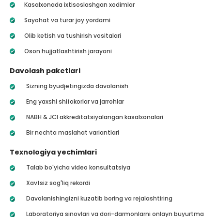
Kasalxonada ixtisoslashgan xodimlar
Sayohat va turar joy yordami
Olib ketish va tushirish vositalari
Oson hujjatlashtirish jarayoni
Davolash paketlari
Sizning byudjetingizda davolanish
Eng yaxshi shifokorlar va jarrohlar
NABH & JCI akkreditatsiyalangan kasalxonalari
Bir nechta maslahat variantlari
Texnologiya yechimlari
Talab bo'yicha video konsultatsiya
Xavfsiz sog'liq rekordi
Davolanishingizni kuzatib boring va rejalashtiring
Laboratoriya sinovlari va dori-darmonlarni onlayn buyurtma