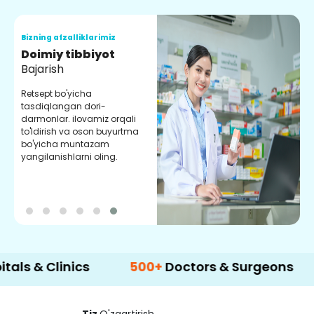
Bizning afzalliklarimiz
B
Doimiy tibbiyot
S
Bajarish
Y
m
Retsept bo'yicha
m
tasdiqlangan dori-
y
darmonlar. ilovamiz orqali
to'ldirish va oson buyurtma
bo'yicha muntazam
yangilanishlarni oling.
Clinics
500+
Doctors & Surgeons
14+
La