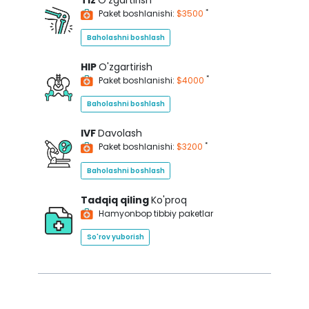
Tiz
O'zgartirish
*
Paket boshlanishi:
$3500
Baholashni boshlash
HIP
O'zgartirish
*
Paket boshlanishi:
$4000
Baholashni boshlash
IVF
Davolash
*
Paket boshlanishi:
$3200
Baholashni boshlash
Tadqiq qiling
Ko'proq
Hamyonbop tibbiy paketlar
So'rov yuborish