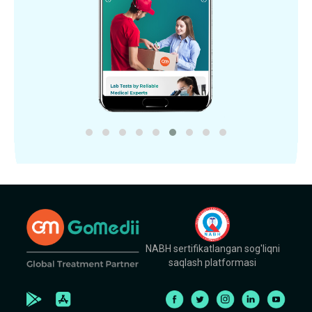
NABH sertifikatlangan sog'liqni
saqlash platformasi