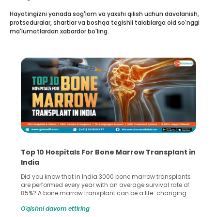
Hayotingizni yanada sog'lom va yaxshi qilish uchun davolanish,
protseduralar, shartlar va boshqa tegishli talablarga oid so'nggi
ma'lumotlardan xabardor bo'ling.
Top 10 Hospitals For Bone Marrow Transplant in
India
Did you know that in India 3000 bone marrow transplants
are performed every year with an average survival rate of
85%? A bone marrow transplant can be a life-changing
treatment for an individual, choosing the right hospital can
O'qishni davom ettiring
make all the difference. India has some of the world’s