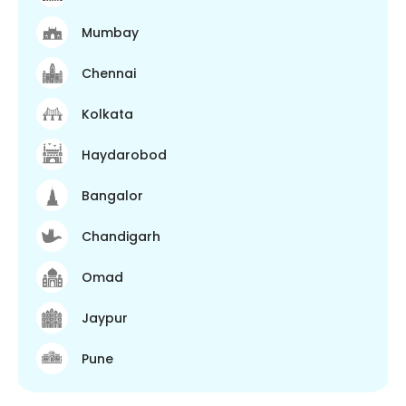
Mumbay
Chennai
Kolkata
Haydarobod
Bangalor
Chandigarh
Omad
Jaypur
Pune