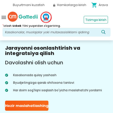
shopping_cart
Buyurtmani kuzatish
Hamkorlarga kirish
Arava
menu
Tizimga kirish
*
Izlash
Uzbek
Tilni yuqoridan o'zgartiring.
Jarayonni osonlashtirish va
integratsiya qilish
Davolashni olish uchun
Kasalxonada qulay yashash
Byudjetingizga qarab shifoxona tanlovi
Har doim sog'liqni saqlash bo'yicha maslahatchi yordami
Hozir maslahatlashing