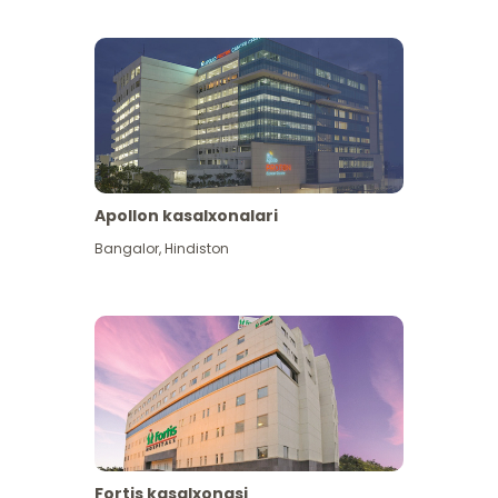
Apollon kasalxonalari
Koʻproq koʻrish
Bangalor
,
Hindiston
Fortis kasalxonasi