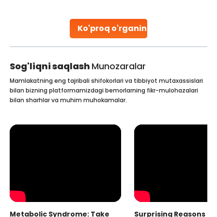
leading hospitals for bone marrow transplants.
Continue Reading
Ko'proq o'rganing
Sog'liqni saqlash
Munozaralar
Mamlakatning eng tajribali shifokorlari va tibbiyot mutaxassislari
bilan bizning platformamizdagi bemorlarning fikr-mulohazalari
bilan sharhlar va muhim muhokamalar.
Metabolic Syndrome: Take
Surprising Reasons fo