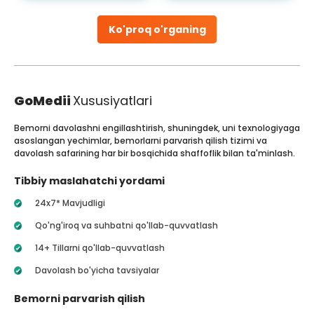
Ko'proq o'rganing
GoMedii
Xususiyatlari
Bemorni davolashni engillashtirish, shuningdek, uni texnologiyaga
asoslangan yechimlar, bemorlarni parvarish qilish tizimi va
davolash safarining har bir bosqichida shaffoflik bilan ta'minlash.
Tibbiy maslahatchi yordami
24x7* Mavjudligi
Qo'ng'iroq va suhbatni qo'llab-quvvatlash
14+ Tillarni qo'llab-quvvatlash
Davolash bo'yicha tavsiyalar
Bemorni parvarish qilish