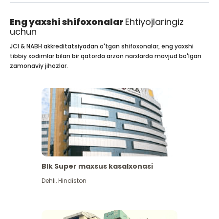
Eng yaxshi shifoxonalar
Ehtiyojlaringiz
uchun
JCI & NABH akkreditatsiyadan o'tgan shifoxonalar, eng yaxshi
tibbiy xodimlar bilan bir qatorda arzon narxlarda mavjud bo'lgan
zamonaviy jihozlar.
Blk Super maxsus kasalxonasi
Dehli
,
Hindiston