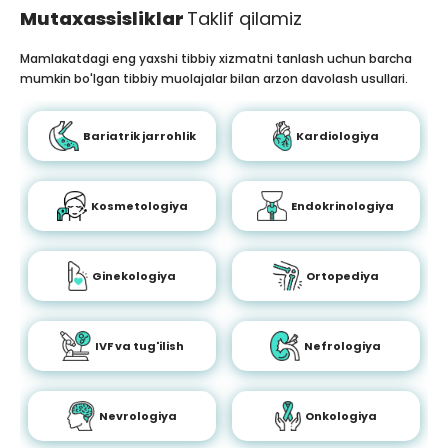
Mutaxassisliklar
Taklif qilamiz
Mamlakatdagi eng yaxshi tibbiy xizmatni tanlash uchun barcha
mumkin bo'lgan tibbiy muolajalar bilan arzon davolash usullari.
Bariatrik jarrohlik
Kardiologiya
Kosmetologiya
Endokrinologiya
Ginekologiya
Ortopediya
IVF va tug'ilish
Nefrologiya
Nevrologiya
Onkologiya