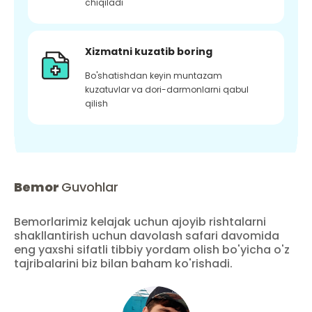
chiqiladi
Xizmatni kuzatib boring
Bo'shatishdan keyin muntazam
kuzatuvlar va dori-darmonlarni qabul
qilish
Bemor
Guvohlar
Bemorlarimiz kelajak uchun ajoyib rishtalarni
shakllantirish uchun davolash safari davomida
eng yaxshi sifatli tibbiy yordam olish bo'yicha o'z
tajribalarini biz bilan baham ko'rishadi.