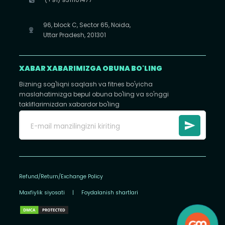
96, block C, Sector 65, Noida,
Uttar Pradesh, 201301
XABAR XABARIMIZGA OBUNA BO'LING
Bizning sog'liqni saqlash va fitnes bo'yicha
maslahatimizga bepul obuna bo'ling va so'nggi
takliflarimizdan xabardor bo'ling
Refund/Return/Exchange Policy
Maxfiylik siyosati
|
Foydalanish shartlari