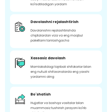
ko'rsatiladigan yordam
Davolashni rejalashtirish
Davolanishni rejalashtirishda
chiptalardan viza va eng maqbul
paketlarni tanlashgacha
Xassasiz davolash
Mamlakatdagi tajribali shifokorlar bilan
eng nufuzli shifoxonalarda eng yaxshi
yordamni oling
Bo'shatish
Hujjatlar va boshqa vositalar bilan
muammosiz tushirish jarayoni ko'rib