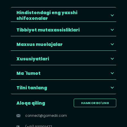
Hindistondagi eng yaxshi
shifoxonalar
Tibbiyot mutaxassisliklari
Maxsus muolajalar
Xususiyatlari
Ma `lumot
Tilni tanlang
Aloqa qiling
HAMKOR BO'LING
connect@gomedii.com
(+91) 9311101477