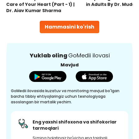
Care of Your Heart (Part - 1) |
in Adults By Dr. Mudas
Dr. Ajay Kumar Sharma
Hammasini ko'rish
Yuklab oling
GoMedii ilovasi
Mavjud
GoMedii ilovasida kuzatuv va monitoring mavjud bo'lgan
barcha tibbiy ehtiyojlaringiz uchun texnologiyaga
asoslangan bir martalik yechim.
Eng yaxshi shifoxona va shifokorlar
tarmoqlari
Sizning holatingiz bo'yicha eng tajribali