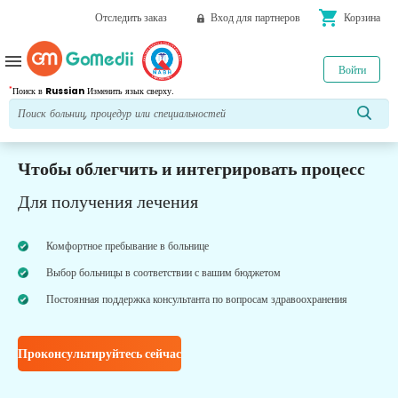
shopping_cart
Отследить заказ
Вход для партнеров
Корзина
menu
Войти
*
Поиск в
Russian
Изменить язык сверху.
Чтобы облегчить и интегрировать процесс
Для получения лечения
Комфортное пребывание в больнице
Выбор больницы в соответствии с вашим бюджетом
Постоянная поддержка консультанта по вопросам здравоохранения
Проконсультируйтесь сейчас