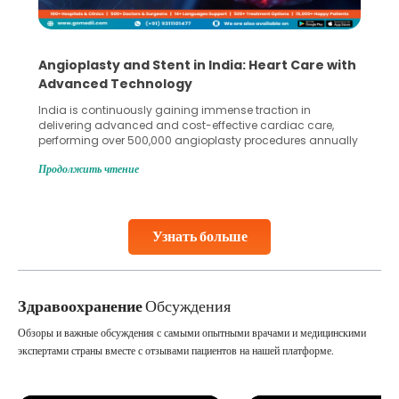
Angioplasty and Stent in India: Heart Care with
Advanced Technology
India is continuously gaining immense traction in
delivering advanced and cost-effective cardiac care,
performing over 500,000 angioplasty procedures annually
with a success rate exceeding 90%. Patients across the
Продолжить чтение
globe are searching for treatments like angioplasty and
stent placement in Indian hospitals, owing to the
combination of high-quality care and affordability.
Studies, such as one published
Узнать больше
Continue Reading
Здравоохранение
Обсуждения
Обзоры и важные обсуждения с самыми опытными врачами и медицинскими
экспертами страны вместе с отзывами пациентов на нашей платформе.