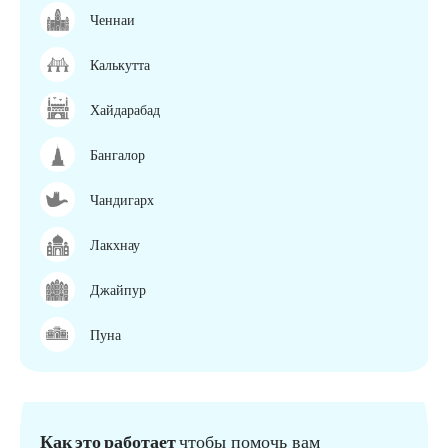
Ченнаи
Калькутта
Хайдарабад
Бангалор
Чандигарх
Лакхнау
Джайпур
Пуна
Как это работает
чтобы помочь вам