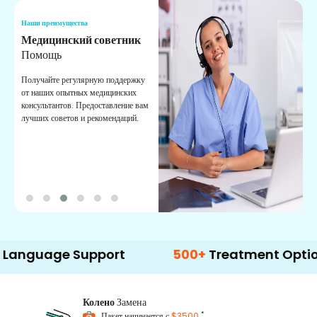
Наши преимущества
Н
Медицинский советник
О
Помощь
К
Получайте регулярную поддержку
О
от наших опытных медицинских
с
консультантов. Предоставление вам
п
лучших советов и рекомендаций.
в
о
age Support
500+
Treatment Options
Колено
Замена
*
Пакет начинается с
$3500