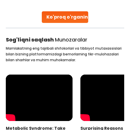
parenthood. Skilled technicians collect sperm using
specialized procedures to ensure optimal quality. Once
collected, they process the
Ko'proq o'rganing
Continue Reading
Sog'liqni saqlash
Munozaralar
Mamlakatning eng tajribali shifokorlari va tibbiyot mutaxassislari
bilan bizning platformamizdagi bemorlarning fikr-mulohazalari
bilan sharhlar va muhim muhokamalar.
Metabolic Syndrome: Take
Surprising Reasons fo