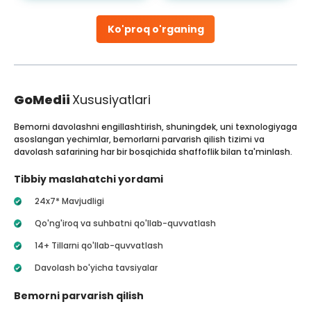
Ko'proq o'rganing
GoMedii
Xususiyatlari
Bemorni davolashni engillashtirish, shuningdek, uni texnologiyaga
asoslangan yechimlar, bemorlarni parvarish qilish tizimi va
davolash safarining har bir bosqichida shaffoflik bilan ta'minlash.
Tibbiy maslahatchi yordami
24x7* Mavjudligi
Qo'ng'iroq va suhbatni qo'llab-quvvatlash
14+ Tillarni qo'llab-quvvatlash
Davolash bo'yicha tavsiyalar
Bemorni parvarish qilish