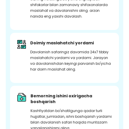
shifokorlar bilan zamonaviy shifoxonalarda
maslahat va davolanishni oling. arzon
narxda eng yaxshi davolash.
Doimiy maslahatchi yordami
Davolanish safaringiz davomida 24x7 tibbiy
maslahatchi yordami va yordami. Jarayon
va davolanishdan keyingi parvarish bo'yicha
har doim maslahat oling.
Bemorning ishini oxirigacha
boshqarish
Kashfiyotdan bo'shatilgunga qadar turli
hujjatlar, jumladan, ishni boshqarish yordami
bilan davolanish safari haqida muntazam
yangilanishlarni oling.