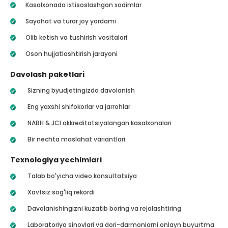
Kasalxonada ixtisoslashgan xodimlar
Sayohat va turar joy yordami
Olib ketish va tushirish vositalari
Oson hujjatlashtirish jarayoni
Davolash paketlari
Sizning byudjetingizda davolanish
Eng yaxshi shifokorlar va jarrohlar
NABH & JCI akkreditatsiyalangan kasalxonalari
Bir nechta maslahat variantlari
Texnologiya yechimlari
Talab bo'yicha video konsultatsiya
Xavfsiz sog'liq rekordi
Davolanishingizni kuzatib boring va rejalashtiring
Laboratoriya sinovlari va dori-darmonlarni onlayn buyurtma