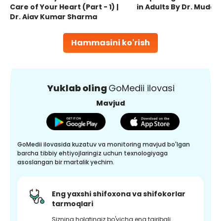
Care of Your Heart (Part - 1) |
in Adults By Dr. Mudas
Dr. Ajay Kumar Sharma
Hammasini ko'rish
Yuklab oling
GoMedii ilovasi
Mavjud
GoMedii ilovasida kuzatuv va monitoring mavjud bo'lgan
barcha tibbiy ehtiyojlaringiz uchun texnologiyaga
asoslangan bir martalik yechim.
Eng yaxshi shifoxona va shifokorlar
tarmoqlari
Sizning holatingiz bo'yicha eng tajribali