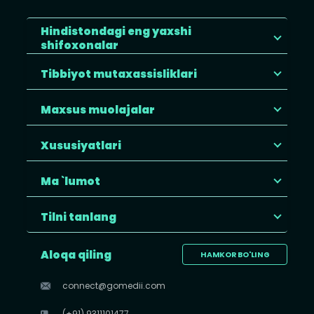
Hindistondagi eng yaxshi
shifoxonalar
Tibbiyot mutaxassisliklari
Maxsus muolajalar
Xususiyatlari
Ma `lumot
Tilni tanlang
Aloqa qiling
HAMKOR BO'LING
connect@gomedii.com
(+91) 9311101477