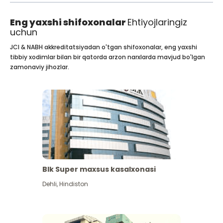
Eng yaxshi shifoxonalar
Ehtiyojlaringiz
uchun
JCI & NABH akkreditatsiyadan o'tgan shifoxonalar, eng yaxshi
tibbiy xodimlar bilan bir qatorda arzon narxlarda mavjud bo'lgan
zamonaviy jihozlar.
Blk Super maxsus kasalxonasi
Dehli
,
Hindiston