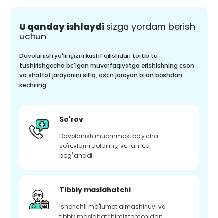
U qanday ishlaydi
sizga yordam berish
uchun
Davolanish yo'lingizni kashf qilishdan tortib to
tushirishgacha bo'lgan muvaffaqiyatga erishishning oson
va shaffof jarayonini silliq, oson jarayon bilan boshdan
kechiring.
So'rov
Davolanish muammosi bo'yicha
so'rovlarni qoldiring va jamoa
bog'lanadi
Tibbiy maslahatchi
Ishonchli ma'lumot almashinuvi va
tibbiy maslahatchimiz tomonidan