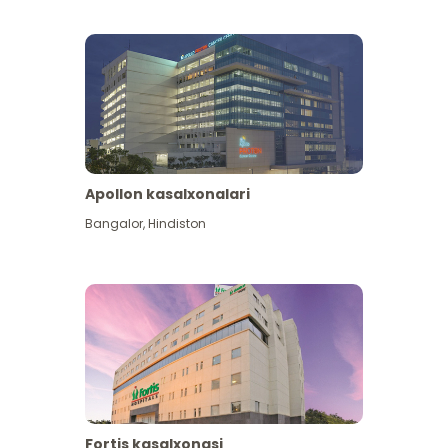
Apollon kasalxonalari
Koʻproq koʻrish
Bangalor
,
Hindiston
Fortis kasalxonasi