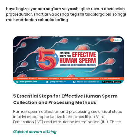
Hayotingizni yanada sog'lom va yaxshi qilish uchun davolanish,
protseduralar, shartlar va boshqa tegishli talablarga oid so'nggi
ma'lumotlardan xabardor bo'ling.
5 Essential Steps for Effective Human Sperm
Collection and Processing Methods
Human sperm collection and processing are critical steps
in advanced reproductive techniques like In Vitro
Fertilization (IVF) and intrauterine insemination (IUI). These
methods enable medical professionals to tackle fertility
O'qishni davom ettiring
challenges and help couples achieve their dream of