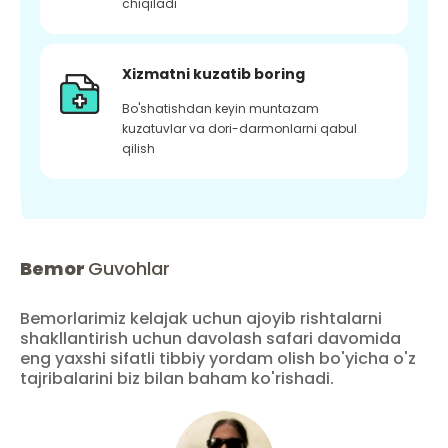
chiqiladi
Xizmatni kuzatib boring
Bo'shatishdan keyin muntazam
kuzatuvlar va dori-darmonlarni qabul
qilish
Bemor
Guvohlar
Bemorlarimiz kelajak uchun ajoyib rishtalarni
shakllantirish uchun davolash safari davomida
eng yaxshi sifatli tibbiy yordam olish bo'yicha o'z
tajribalarini biz bilan baham ko'rishadi.