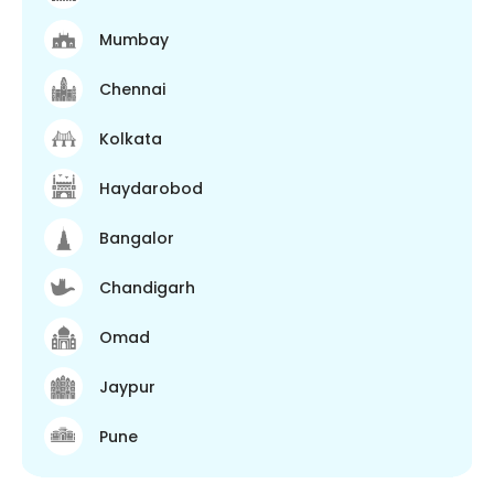
Mumbay
Chennai
Kolkata
Haydarobod
Bangalor
Chandigarh
Omad
Jaypur
Pune