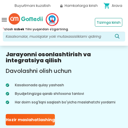
shopping_cart
Buyurtmani kuzatish
Hamkorlarga kirish
Arava
menu
Tizimga kirish
*
Izlash
Uzbek
Tilni yuqoridan o'zgartiring.
Jarayonni osonlashtirish va
integratsiya qilish
Davolashni olish uchun
Kasalxonada qulay yashash
Byudjetingizga qarab shifoxona tanlovi
Har doim sog'liqni saqlash bo'yicha maslahatchi yordami
Hozir maslahatlashing