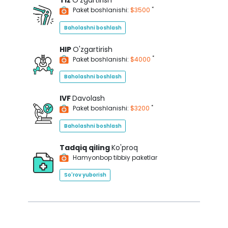
Tiz
O'zgartirish
*
Paket boshlanishi:
$3500
Baholashni boshlash
HIP
O'zgartirish
*
Paket boshlanishi:
$4000
Baholashni boshlash
IVF
Davolash
*
Paket boshlanishi:
$3200
Baholashni boshlash
Tadqiq qiling
Ko'proq
Hamyonbop tibbiy paketlar
So'rov yuborish