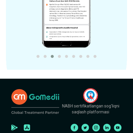
NABH sertifikatlangan sog'liqni
saqlash platformasi