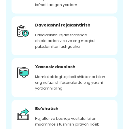
ko'rsatiladigan yordam
Davolashni rejalashtirish
Davolanishni rejalashtirishda
chiptalardan viza va eng maqbul
paketlarni tanlashgacha
Xassasiz davolash
Mamlakatdagi tajribali shifokorlar bilan
eng nufuzli shifoxonalarda eng yaxshi
yordamni oling
Bo'shatish
Hujjatlar va boshqa vositalar bilan
muammosiz tushirish jarayoni ko'rib