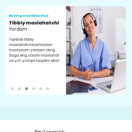
Bizning afzalliklarimiz
B
Tibbiy maslahatchi
O
Yordam
M
Tajribali tibbiy
S
maslahatchilarimizdan
y
muntazam yordam oling.
r
Sizga eng yaxshi maslahat
e
va yo'l-yo'riqni taqdim etish.
b