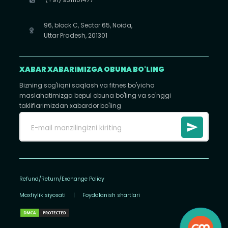
96, block C, Sector 65, Noida,
Uttar Pradesh, 201301
XABAR XABARIMIZGA OBUNA BO'LING
Bizning sog'liqni saqlash va fitnes bo'yicha
maslahatimizga bepul obuna bo'ling va so'nggi
takliflarimizdan xabardor bo'ling
Refund/Return/Exchange Policy
Maxfiylik siyosati
|
Foydalanish shartlari