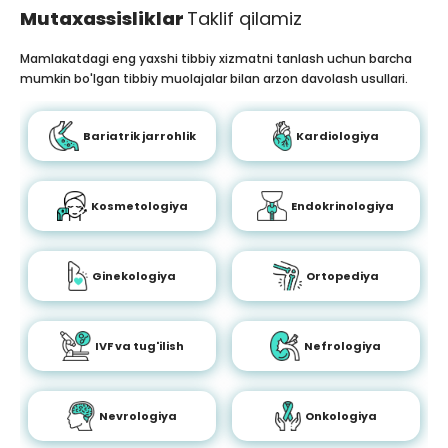
Mutaxassisliklar
Taklif qilamiz
Mamlakatdagi eng yaxshi tibbiy xizmatni tanlash uchun barcha
mumkin bo'lgan tibbiy muolajalar bilan arzon davolash usullari.
Bariatrik jarrohlik
Kardiologiya
Kosmetologiya
Endokrinologiya
Ginekologiya
Ortopediya
IVF va tug'ilish
Nefrologiya
Nevrologiya
Onkologiya