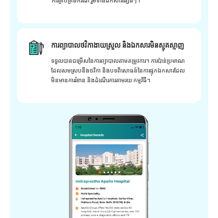
ការគ្រប់គ្រងករណី រួមទាំងឯកសារផ្សេងៗ។
ការព្យាបាលថវិកាងាយស្រួល និងឯកសារមិនស្មុគស្មាញ
ទទួលបានជម្រើសនៃការព្យាបាលតាមតម្រូវការ។ ការប៉ាន់ប្រមាណ
ដែលសមស្របនឹងថវិកា និងបទពិសោធន៍នៃការផ្ទុកឯកសារដែល
មិនមានការរំខាន និងដំណើរការតាមរយៈកម្មវិធី។