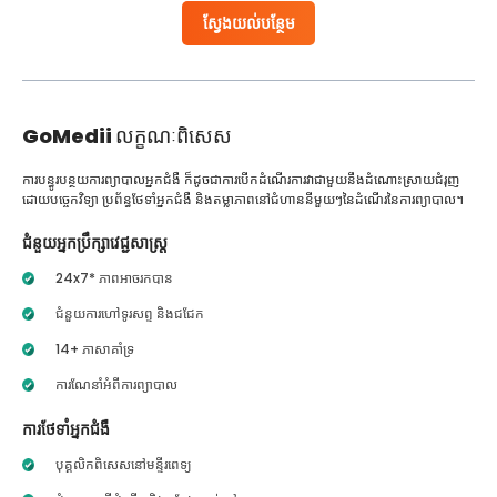
ស្វែងយល់បន្ថែម
GoMedii
លក្ខណៈពិសេស
ការបន្ធូរបន្ថយការព្យាបាលអ្នកជំងឺ ក៏ដូចជាការបើកដំណើរការវាជាមួយនឹងដំណោះស្រាយជំរុញ
ដោយបច្ចេកវិទ្យា ប្រព័ន្ធថែទាំអ្នកជំងឺ និងតម្លាភាពនៅជំហាននីមួយៗនៃដំណើរនៃការព្យាបាល។
ជំនួយអ្នកប្រឹក្សាវេជ្ជសាស្ត្រ
24x7* ភាពអាចរកបាន
ជំនួយការហៅទូរសព្ទ និងជជែក
14+ ភាសាគាំទ្រ
ការណែនាំអំពីការព្យាបាល
ការថែទាំអ្នកជំងឺ
បុគ្គលិកពិសេសនៅមន្ទីរពេទ្យ