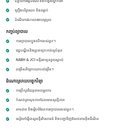
ជំនួយការធ្វើដំណើរ និងកន្លែងស្នាក់នៅ
គ្រឿងបរិក្ខារយក និងទម្លាក់
ដំណើរការឯកសារងាយស្រួល
កញ្ចប់ព្យាបាល
ការព្យាបាលក្នុងថវិការបស់អ្នក។
វេជ្ជបណ្ឌិតនិងគ្រូពេទ្យវះកាត់ល្អបំផុត
NABH & JCI មន្ទីរពេទ្យទទួលស្គាល់
ជម្រើសពិគ្រោះយោបល់ច្រើន។
ដំណោះស្រាយបច្ចេកវិទ្យា
ការប្រឹក្សាវីដេអូតាមតម្រូវការ
កំណត់ត្រាសុខភាពដែលមានសុវត្ថិភាព
តាមដាន និងរៀបចំផែនការព្យាបាលរបស់អ្នក។
សៀវភៅធ្វើតេស្តមន្ទីរពិសោធន៍ និងបញ្ជាទិញឱសថតាមអ៊ីនធឺណិត