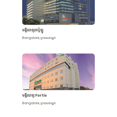
មន្ទីរពេទ្យអាប៉ូឡូ
Bangalore
,
ប្រទេសឥណ្ឌា
មើល​ច្រើន​ទៀត
មន្ទីរពេទ្យ Fortis
Bangalore
,
ប្រទេសឥណ្ឌា