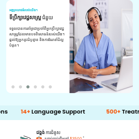
អត្ថប្រយោជន៍របស់យើង។
អត
ទីប្រឹក្សាវេជ្ជសាស្ត្រ
ជំនួយ
វ
យ
ទទួលបានការគាំទ្រជាប្រចាំពីអ្នកប្រឹក្សាវេជ្ជ
សាស្ត្រដែលមានបទពិសោធន៍របស់យើង។
ក
ផ្តល់ឱ្យអ្នកនូវដំបូន្មាន និងការណែនាំដ៏ល្អ
វ
បំផុត។
ប
ក្
ព
ឡ
14+
Language Support
500+
Treatment Op
ជង្គង់
ការជំនួស
*
កញ្ចប់ចាប់ផ្តើមនៅ
$3500