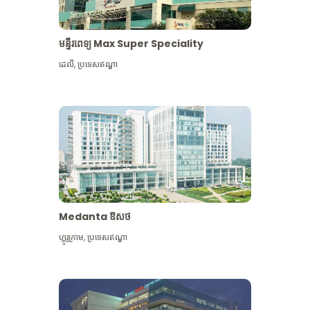
មន្ទីរពេទ្យ Max Super Speciality
ដេលី
,
ប្រទេសឥណ្ឌា
Medanta ឱសថ
ហ្គូរូក្រាម
,
ប្រទេសឥណ្ឌា