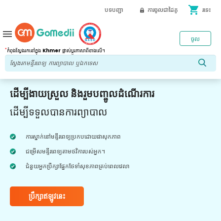
shopping_cart
បទបញ្ជា
ការចូលជាដៃគូ
រទេះ
menu
ចូល
*
កំពុងស្វែងរកនៅក្នុង
Khmer
ផ្លាស់ប្តូរភាសាពីខាងលើ។
ដើម្បីងាយស្រួល និងរួមបញ្ចូលដំណើរការ
ដើម្បីទទួលបានការព្យាបាល
ការស្នាក់នៅមន្ទីរពេទ្យប្រកបដោយផាសុកភាព
ជម្រើសមន្ទីរពេទ្យតាមថវិការបស់អ្នក។
ជំនួយអ្នកប្រឹក្សាផ្នែកថែទាំសុខភាពគ្រប់ពេលវេលា
ប្រឹក្សាឥឡូវនេះ