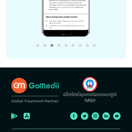
វេទិកាថែទាំសុខភាពដែលបានបញ្ជាក់
NABH