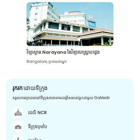
វិទ្យាស្ថាន Narayana នៃវិទ្យាសាស្រ្តបេះដូង
Bangalore
,
ប្រទេសឥណ្ឌា
រុករក
ដោយទីក្រុង
ទទួលការព្យាបាលនៅទីក្រុងនានាតាមជម្រើសរបស់អ្នកជាមួយ GoMedii
ដេលី NCR
ទីក្រុងបុមបៃ