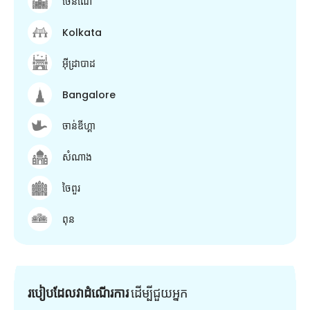
ចេនណៃ
Kolkata
អ៊ីដ្រាបាដ
Bangalore
ចាន់ឌីហ្គា
សំណាង
ចៃពួរ
ពុន
របៀបដែលវាដំណើរការ
ដើម្បី​ជួយ​អ្នក