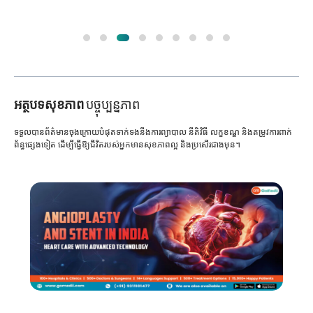
អត្ថបទសុខភាព
បច្ចុប្បន្នភាព
ទទួលបានព័ត៌មានចុងក្រោយបំផុតទាក់ទងនឹងការព្យាបាល នីតិវិធី លក្ខខណ្ឌ និងតម្រូវការពាក់
ព័ន្ធផ្សេងទៀត ដើម្បីធ្វើឱ្យជីវិតរបស់អ្នកមានសុខភាពល្អ និងប្រសើរជាងមុន។