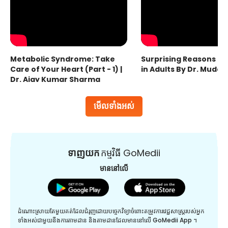
Metabolic Syndrome: Take
Surprising Reasons fo
Care of Your Heart (Part - 1) |
in Adults By Dr. Mudas
Dr. Ajay Kumar Sharma
មើលទាំងអស់
ទាញយក
កម្មវិធី GoMedii
មាននៅលើ
ដំណោះស្រាយតែមួយគត់ដែលជំរុញដោយបច្ចេកវិទ្យាចំពោះតម្រូវការវេជ្ជសាស្រ្តរបស់អ្នក
ទាំងអស់ជាមួយនឹងការតាមដាន និងតាមដានដែលមាននៅលើ GoMedii App ។