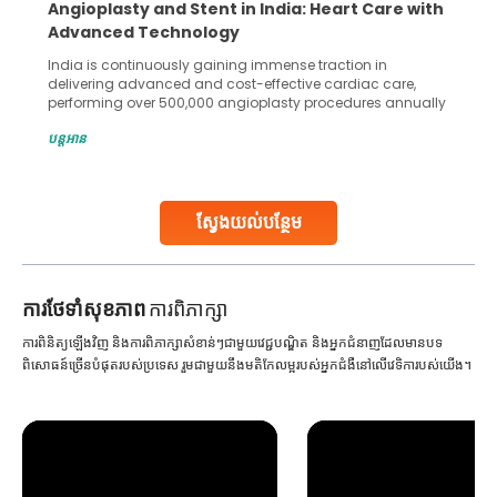
Angioplasty and Stent in India: Heart Care with
Advanced Technology
India is continuously gaining immense traction in
delivering advanced and cost-effective cardiac care,
performing over 500,000 angioplasty procedures annually
with a success rate exceeding 90%. Patients across the
បន្តអាន
globe are searching for treatments like angioplasty and
stent placement in Indian hospitals, owing to the
combination of high-quality care and affordability.
Studies, such as one published
ស្វែងយល់បន្ថែម
Continue Reading
ការ​ថែទាំ​សុខភាព
ការពិភាក្សា
ការពិនិត្យឡើងវិញ និងការពិភាក្សាសំខាន់ៗជាមួយវេជ្ជបណ្ឌិត និងអ្នកជំនាញដែលមានបទ
ពិសោធន៍ច្រើនបំផុតរបស់ប្រទេស រួមជាមួយនឹងមតិកែលម្អរបស់អ្នកជំងឺនៅលើវេទិការបស់យើង។