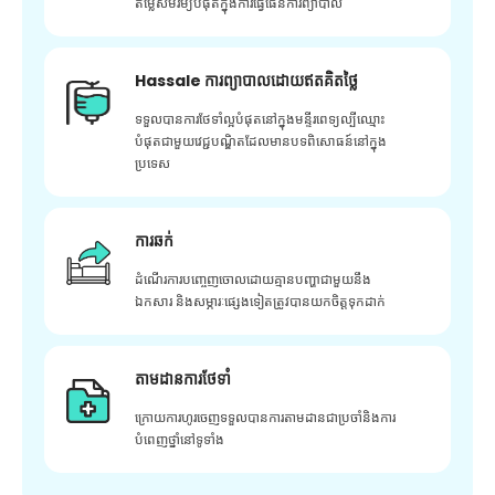
តម្លៃសមរម្យបំផុតក្នុងការធ្វើផែនការព្យាបាល
Hassale ការព្យាបាលដោយឥតគិតថ្លៃ
ទទួលបានការថែទាំល្អបំផុតនៅក្នុងមន្ទីរពេទ្យល្បីឈ្មោះ
បំផុតជាមួយវេជ្ជបណ្ឌិតដែលមានបទពិសោធន៍នៅក្នុង
ប្រទេស
ការឆក់
ដំណើរការបញ្ចេញចោលដោយគ្មានបញ្ហាជាមួយនឹង
ឯកសារ និងសម្ភារៈផ្សេងទៀតត្រូវបានយកចិត្តទុកដាក់
តាមដានការថែទាំ
ក្រោយ​ការ​ហូរ​ចេញ​ទទួល​បាន​ការ​តាមដាន​ជា​ប្រចាំ​និង​ការ​
បំពេញ​ថ្នាំ​នៅ​ទូទាំង​