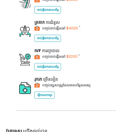
ចាប់ផ្តើមការវាយតម្លៃ
ត្រគាក
ការជំនួស
*
កញ្ចប់ចាប់ផ្តើមនៅ
$4000
ចាប់ផ្តើមការវាយតម្លៃ
IVF
ការព្យាបាល
*
កញ្ចប់ចាប់ផ្តើមនៅ
$3200
ចាប់ផ្តើមការវាយតម្លៃ
រុករក
ច្រើនទៀត
កញ្ចប់វេជ្ជសាស្ត្រដែលមានតម្លៃសមរម្យ
ផ្ញើការសាកសួរ
ឯកទេស
យើងផ្តល់ជូន