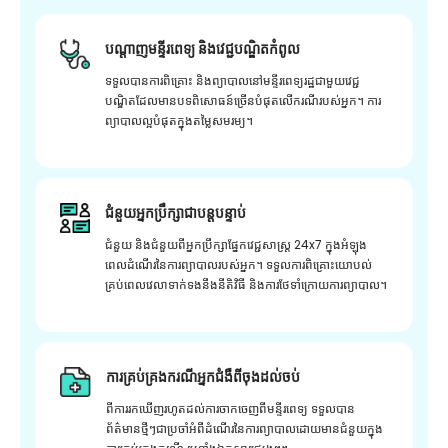
បណ្តាញមន្ទីរពេទ្យ និងវេជ្ជបណ្ឌិតកំពូល
ទទួលបានការពិគ្រោះ និងព្យាបាលនៅមន្ទីរពេទ្យរដ្ឋជាមួយវេជ្ជ
បណ្ឌិតដែលមានបទពិសោធន៍ច្រើនបំផុតលើករណីរបស់អ្នក។ ការ
ព្យាបាលល្អបំផុតក្នុងតម្លៃសមរម្យ។
ជំនួយអ្នកប្រឹក្សាជាបន្តបន្ទាប់
ជំនួយ និងជំនួយពីអ្នកប្រឹក្សាផ្នែកវេជ្ជសាស្រ្ត 24x7 ក្នុងអំឡុង
ពេលដំណើរនៃការព្យាបាលរបស់អ្នក។ ទទួលការពិគ្រោះយោបល់
គ្រប់ពេលវេលាទាក់ទងនឹងនីតិវិធី និងការថែទាំក្រោយការព្យាបាល។
ការគ្រប់គ្រងករណីអ្នកជំងឺពីចុងដល់ចប់
ពីការរកឃើញរហូតដល់ការចាកចេញពីមន្ទីរពេទ្យ ទទួលបាន
ព័ត៌មានថ្មីៗជាប្រចាំអំពីដំណើរនៃការព្យាបាលដោយមានជំនួយក្នុង