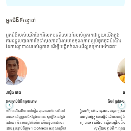
អ្នកជំងឺ
ទីបន្ទាល់
អ្នកជំងឺរបស់យើងចែករំលែកបទពិសោធន៍របស់ពួកគេជាមួយយើងក្នុង
ការទទួលបានការថែទាំសុខភាពដែលមានគុណភាពល្អបំផុតក្នុងដំណើរ
នៃការព្យាបាលរបស់ពួកគេ ដើម្បីបង្កើតចំណងដ៏ល្អសម្រាប់អនាគត។
សានដាដាស
ពីបង់ក្លាដែសសម្រាប់ជំងឺក្រពះពោះវៀន
ខ្ញុំបានថ្លែងអំណរគុណដល់កូនប្រុសរបស់ខ្ញុំ និងក្រុមដ៏អស្ចារ្យរបស់ GoMedii ដែល
បានជួយខ្ញុំក្នុងការធ្វើដំណើររបស់ខ្ញុំពីបង់ក្លាដែសទៅកាន់ប្រទេសឥណ្ឌាដើម្បីទទួលការ
ព្យាបាល។ យើងបានធ្វើការជ្រើសរើសត្រឹមត្រូវក្នុងការជ្រើសរើស GoMedii ។ ពួកគេ
សូម្បីតែបន្ទាប់ពីការព្យាបាលរក្សាទំនាក់ទំនងដ៏ល្អជាមួយយើង