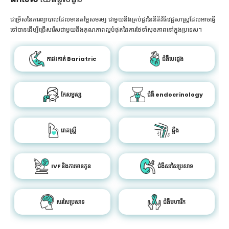
ជម្រើសនៃការព្យាបាលដែលមានតម្លៃសមរម្យ ជាមួយនឹងគ្រប់ជួរនៃនីតិវិធីវេជ្ជសាស្រ្តដែលអាចធ្វើ
ទៅបានដើម្បីជ្រើសរើសជាមួយនឹងគុណភាពល្អបំផុតនៃការថែទាំសុខភាពនៅក្នុងប្រទេស។
ការវះកាត់ Bariatric
ជំងឺបេះដូង
កែសម្ផស្ស
ជំងឺ endocrinology
រោគស្ត្រី
ឆ្អឹង
IVF និងការមានកូន
ជំងឺសរសៃប្រសាទ
សរសៃប្រសាទ
ជំងឺមហារីក