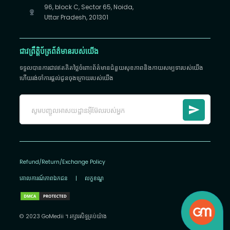
96, block C, Sector 65, Noida,
Uttar Pradesh, 201301
ជាវព្រឹត្តិប័ត្រព័ត៌មានរបស់យើង
ទទួលបានការជាវឥតគិតថ្លៃចំពោះព័ត៌មានជំនួយសុខភាពនិងកាយសម្បទារបស់យើង
ហើយរង់ចាំការផ្តល់ជូនចុងក្រោយរបស់យើង
Refund/Return/Exchange Policy
គោលការណ៍​ភាព​ឯកជន
|
លក្ខខណ្ឌ
© 2023 GoMedii ។ រក្សា​រ​សិទ្ធ​គ្រប់យ៉ាង