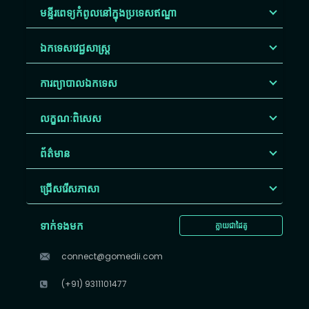
មន្ទីរពេទ្យកំពូលនៅក្នុងប្រទេសឥណ្ឌា
ឯកទេសវេជ្ជសាស្ត្រ
ការព្យាបាលឯកទេស
លក្ខណៈពិសេស
ព័ត៌មាន
ជ្រើសរើស​ភាសា
ទាក់ទងមក
ក្លាយជាដៃគូ
connect@gomedii.com
(+91) 9311101477