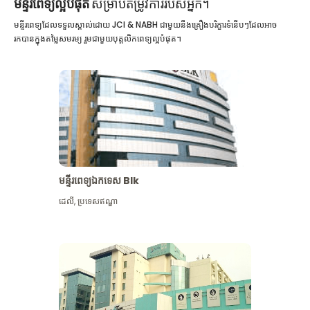
មន្ទីរពេទ្យល្អបំផុត
សម្រាប់តម្រូវការរបស់អ្នក។
មន្ទីរពេទ្យដែលទទួលស្គាល់ដោយ JCI & NABH ជាមួយនឹងគ្រឿងបរិក្ខារទំនើបៗដែលអាច
រកបានក្នុងតម្លៃសមរម្យ រួមជាមួយបុគ្គលិកពេទ្យល្អបំផុត។
មន្ទីរពេទ្យឯកទេស Blk
ដេលី
,
ប្រទេសឥណ្ឌា