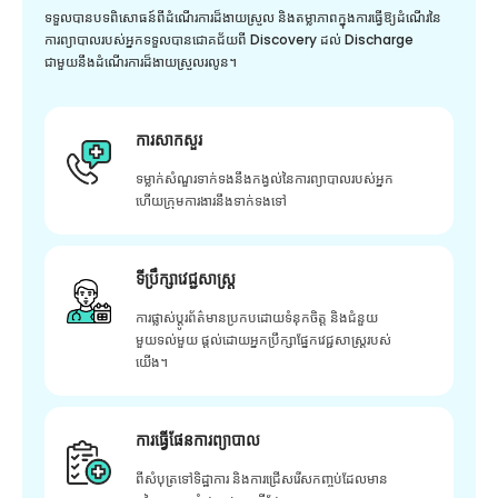
ទទួលបានបទពិសោធន៍ពីដំណើរការដ៏ងាយស្រួល និងតម្លាភាពក្នុងការធ្វើឱ្យដំណើរនៃ
ការព្យាបាលរបស់អ្នកទទួលបានជោគជ័យពី Discovery ដល់ Discharge
ជាមួយនឹងដំណើរការដ៏ងាយស្រួលរលូន។
ការសាកសួរ
ទម្លាក់សំណួរទាក់ទងនឹងកង្វល់នៃការព្យាបាលរបស់អ្នក
ហើយក្រុមការងារនឹងទាក់ទងទៅ
ទីប្រឹក្សាវេជ្ជសាស្ត្រ
ការផ្លាស់ប្តូរព័ត៌មានប្រកបដោយទំនុកចិត្ត និងជំនួយ
មួយទល់មួយ ផ្តល់ដោយអ្នកប្រឹក្សាផ្នែកវេជ្ជសាស្រ្តរបស់
យើង។
ការធ្វើផែនការព្យាបាល
ពីសំបុត្រទៅទិដ្ឋាការ និងការជ្រើសរើសកញ្ចប់ដែលមាន