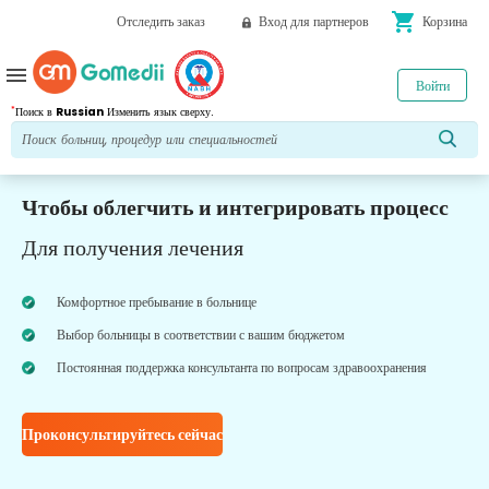
shopping_cart
Отследить заказ
Вход для партнеров
Корзина
menu
Войти
*
Поиск в
Russian
Изменить язык сверху.
Чтобы облегчить и интегрировать процесс
Для получения лечения
Комфортное пребывание в больнице
Выбор больницы в соответствии с вашим бюджетом
Постоянная поддержка консультанта по вопросам здравоохранения
Проконсультируйтесь сейчас