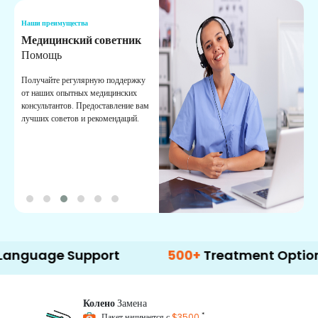
Наши преимущества
Н
Медицинский советник
О
Помощь
К
Получайте регулярную поддержку
О
от наших опытных медицинских
с
консультантов. Предоставление вам
п
лучших советов и рекомендаций.
в
о
e Support
500+
Treatment Options
Колено
Замена
*
Пакет начинается с
$3500