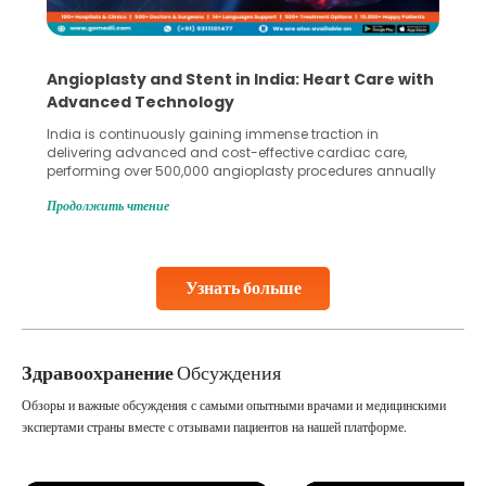
Angioplasty and Stent in India: Heart Care with
Advanced Technology
India is continuously gaining immense traction in
delivering advanced and cost-effective cardiac care,
performing over 500,000 angioplasty procedures annually
with a success rate exceeding 90%. Patients across the
Продолжить чтение
globe are searching for treatments like angioplasty and
stent placement in Indian hospitals, owing to the
combination of high-quality care and affordability.
Studies, such as one published
Узнать больше
Continue Reading
Здравоохранение
Обсуждения
Обзоры и важные обсуждения с самыми опытными врачами и медицинскими
экспертами страны вместе с отзывами пациентов на нашей платформе.