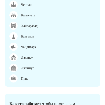
Ченнаи
Калькутта
Хайдарабад
Бангалор
Чандигарх
Лакхнау
Джайпур
Пуна
Как это работает
чтобы помочь вам