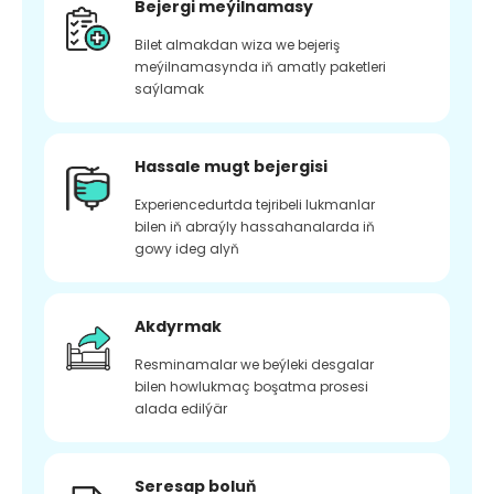
Bejergi meýilnamasy
Bilet almakdan wiza we bejeriş
meýilnamasynda iň amatly paketleri
saýlamak
Hassale mugt bejergisi
Experiencedurtda tejribeli lukmanlar
bilen iň abraýly hassahanalarda iň
gowy ideg alyň
Akdyrmak
Resminamalar we beýleki desgalar
bilen howlukmaç boşatma prosesi
alada edilýär
Seresap boluň