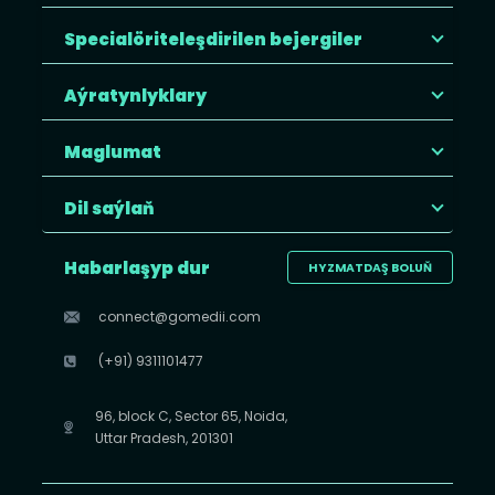
Specialöriteleşdirilen bejergiler
Aýratynlyklary
Maglumat
Dil saýlaň
Habarlaşyp dur
HYZMATDAŞ BOLUŇ
connect@gomedii.com
(+91) 9311101477
96, block C, Sector 65, Noida,
Uttar Pradesh, 201301