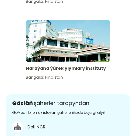
Bangalor
,
Hindistan
Naraýana ýürek ylymlary instituty
Bangalor
,
Hindistan
Gözläň
şäherler tarapyndan
GoMedii bilen öz isleýän şäherleriňizde bejergi alyň
Deli NCR