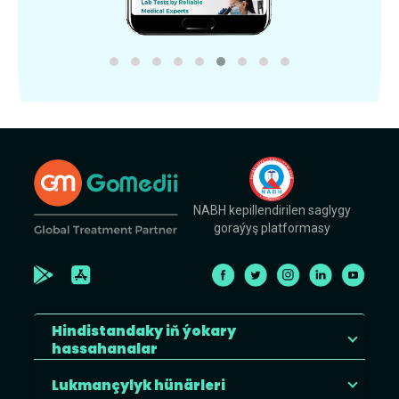
NABH kepillendirilen saglygy
goraýyş platformasy
Hindistandaky iň ýokary
hassahanalar
Lukmançylyk hünärleri