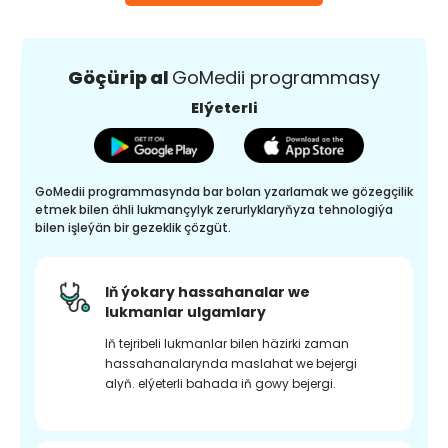
Göçürip al
GoMedii programmasy
Elýeterli
GoMedii programmasynda bar bolan yzarlamak we gözegçilik
etmek bilen ähli lukmançylyk zerurlyklaryňyza tehnologiýa
bilen işleýän bir gezeklik çözgüt.
Iň ýokary hassahanalar we
lukmanlar ulgamlary
Iň tejribeli lukmanlar bilen häzirki zaman
hassahanalarynda maslahat we bejergi
alyň. elýeterli bahada iň gowy bejergi.