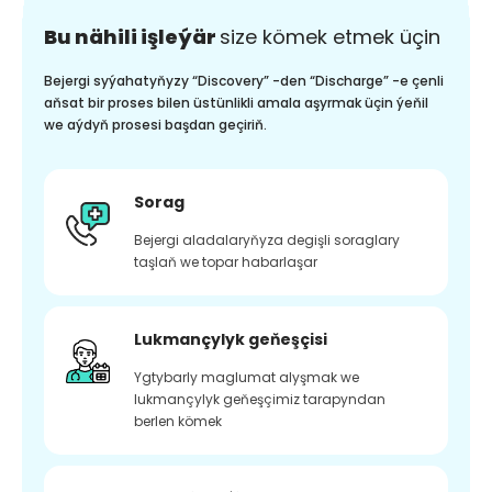
Bu nähili işleýär
size kömek etmek üçin
Bejergi syýahatyňyzy “Discovery” -den “Discharge” -e çenli
aňsat bir proses bilen üstünlikli amala aşyrmak üçin ýeňil
we aýdyň prosesi başdan geçiriň.
Sorag
Bejergi aladalaryňyza degişli soraglary
taşlaň we topar habarlaşar
Lukmançylyk geňeşçisi
Ygtybarly maglumat alyşmak we
lukmançylyk geňeşçimiz tarapyndan
berlen kömek