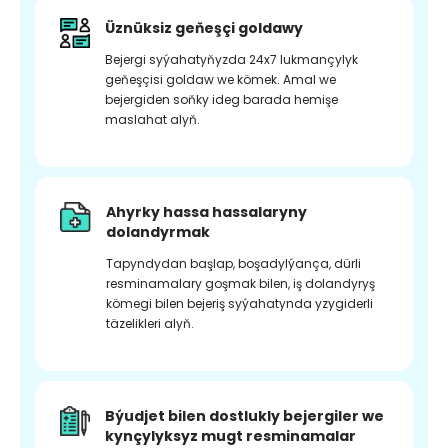
Üznüksiz geňeşçi goldawy
Bejergi syýahatyňyzda 24x7 lukmançylyk
geňeşçisi goldaw we kömek. Amal we
bejergiden soňky ideg barada hemişe
maslahat alyň.
Ahyrky hassa hassalaryny
dolandyrmak
Tapyndydan başlap, boşadylýança, dürli
resminamalary goşmak bilen, iş dolandyryş
kömegi bilen bejeriş syýahatynda yzygiderli
täzelikleri alyň.
Býudjet bilen dostlukly bejergiler we
kynçylyksyz mugt resminamalar