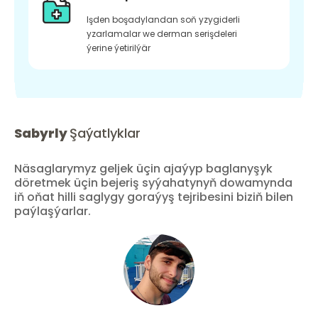
Işden boşadylandan soň yzygiderli
yzarlamalar we derman serişdeleri
ýerine ýetirilýär
Sabyrly
Şaýatlyklar
Näsaglarymyz geljek üçin ajaýyp baglanyşyk
döretmek üçin bejeriş syýahatynyň dowamynda
iň oňat hilli saglygy goraýyş tejribesini biziň bilen
paýlaşýarlar.