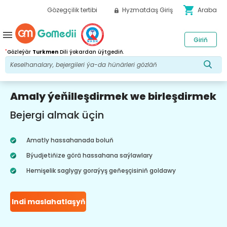
shopping_cart
Gözegçilik tertibi
Hyzmatdaş Giriş
Araba
menu
Giriň
*
Gözleýär
Turkmen
Dili ýokardan üýtgediň.
Amaly ýeňilleşdirmek we birleşdirmek
Bejergi almak üçin
Amatly hassahanada boluň
Býudjetiňize görä hassahana saýlawlary
Hemişelik saglygy goraýyş geňeşçisiniň goldawy
Indi maslahatlaşyň