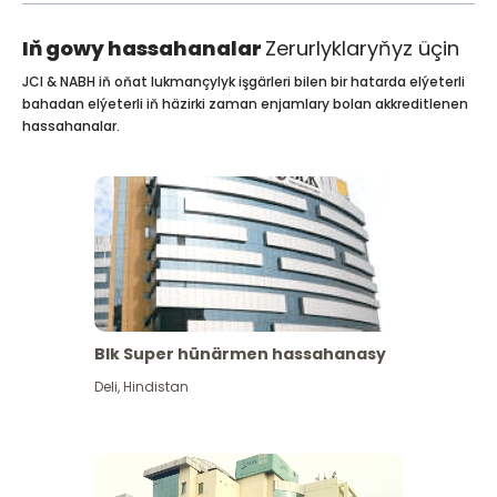
Iň gowy hassahanalar
Zerurlyklaryňyz üçin
JCI & NABH iň oňat lukmançylyk işgärleri bilen bir hatarda elýeterli
bahadan elýeterli iň häzirki zaman enjamlary bolan akkreditlenen
hassahanalar.
Blk Super hünärmen hassahanasy
Deli
,
Hindistan