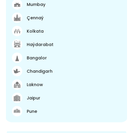
Mumbay
Çennaý
Kolkata
Haýdarabat
Bangalor
Chandigarh
Laknow
Jaipur
Pune