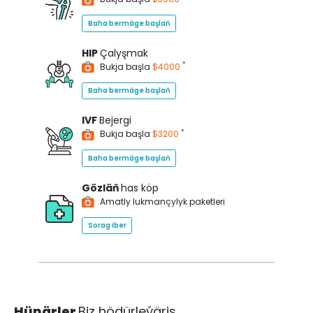
Baha bermäge başlaň
HIP
Çalyşmak
*
Bukja başla
$4000
Baha bermäge başlaň
IVF
Bejergi
*
Bukja başla
$3200
Baha bermäge başlaň
Gözläň
has köp
Amatly lukmançylyk paketleri
Sorag iber
Hünärler
Biz hödürleýäris