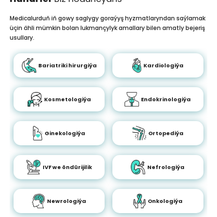
Medicalurduň iň gowy saglygy goraýyş hyzmatlaryndan saýlamak
üçin ähli mümkin bolan lukmançylyk amallary bilen amatly bejeriş
usullary.
Bariatriki hirurgiýa
Kardiologiýa
Kosmetologiýa
Endokrinologiýa
Ginekologiýa
Ortopediýa
IVF we öndürijilik
Nefrologiýa
Newrologiýa
Onkologiýa