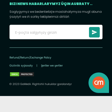
BIZI NEWS HABARLARYMYZ ÜÇIN AUBRATY ..
Saglygymyz we bedenterbiýe maslahatymyza mugt abuna
ýazylyň we iň soňky tekliplerimizi diňläň
Refund/Return/Exchange Policy
Gizlinlik syýasaty
|
Şertler we şertler
© 2023 GoMedii. Rightshli hukuklar goralandyr