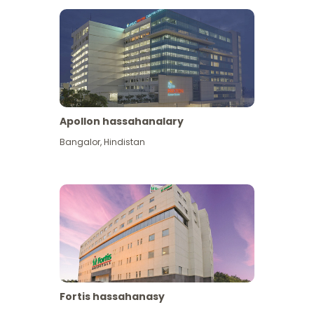
Apollon hassahanalary
Has giňişleýin gör
Bangalor
,
Hindistan
Fortis hassahanasy