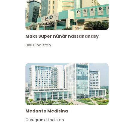
Maks Super hünär hassahanasy
Deli
,
Hindistan
Medanta Medisina
Gurugram
,
Hindistan