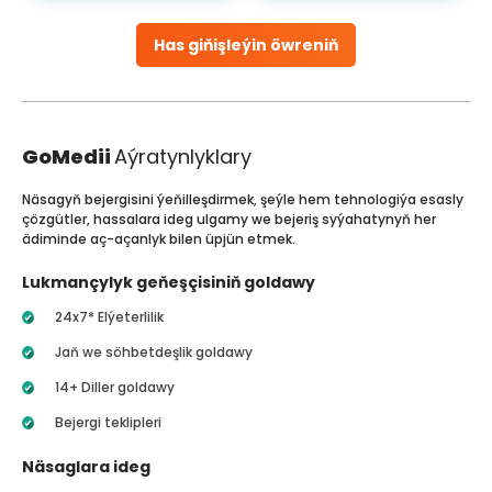
Has giňişleýin öwreniň
GoMedii
Aýratynlyklary
Näsagyň bejergisini ýeňilleşdirmek, şeýle hem tehnologiýa esasly
çözgütler, hassalara ideg ulgamy we bejeriş syýahatynyň her
ädiminde aç-açanlyk bilen üpjün etmek.
Lukmançylyk geňeşçisiniň goldawy
24x7* Elýeterlilik
Jaň we söhbetdeşlik goldawy
14+ Diller goldawy
Bejergi teklipleri
Näsaglara ideg