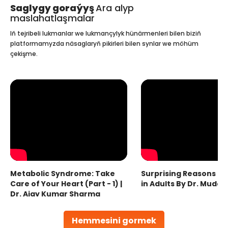
Saglygy goraýyş
Ara alyp
maslahatlaşmalar
Iň tejribeli lukmanlar we lukmançylyk hünärmenleri bilen biziň
platformamyzda näsaglaryň pikirleri bilen synlar we möhüm
çekişme.
Metabolic Syndrome: Take
Surprising Reasons fo
Care of Your Heart (Part - 1) |
in Adults By Dr. Mudas
Dr. Ajay Kumar Sharma
Hemmesini gormek