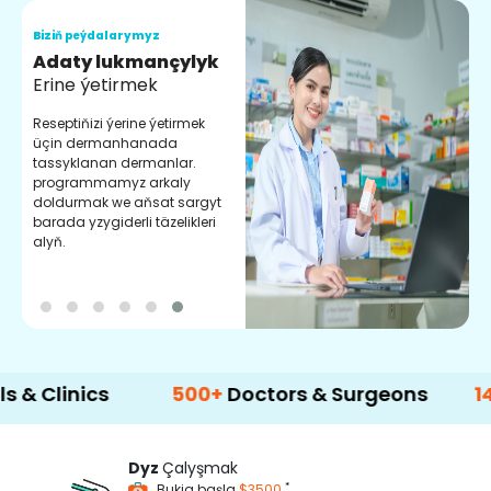
Biziň peýdalarymyz
B
Adaty lukmançylyk
S
Erine ýetirmek
C
k
Reseptiňizi ýerine ýetirmek
d
üçin dermanhanada
ý
tassyklanan dermanlar.
programmamyz arkaly
doldurmak we aňsat sargyt
barada yzygiderli täzelikleri
alyň.
nics
500+
Doctors & Surgeons
14+
Lang
Dyz
Çalyşmak
*
Bukja başla
$3500