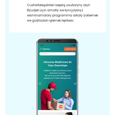
Custöriteleşdirilen bejeriş usullaryny alyň.
Býudjet üçin amatly we kynçylyksyz
resminamalary programma arkaly ýüklemek
we gaýtadan işlemek tejribesi.