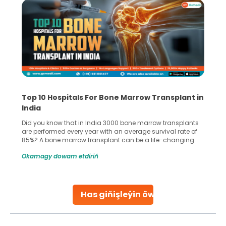
Top 10 Hospitals For Bone Marrow Transplant in
India
Did you know that in India 3000 bone marrow transplants
are performed every year with an average survival rate of
85%? A bone marrow transplant can be a life-changing
treatment for an individual, choosing the right hospital can
Okamagy dowam etdiriň
make all the difference. India has some of the world’s
leading hospitals for bone marrow transplants.
Continue Reading
Has giňişleýin öwreniň