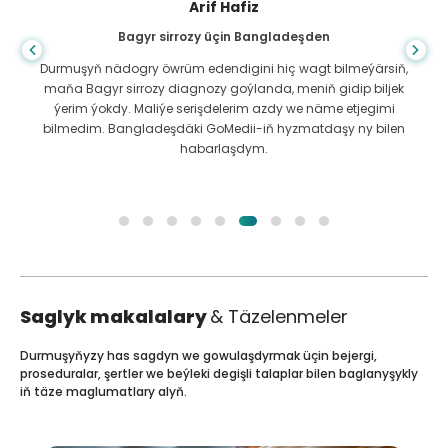
Arif Hafiz
Bagyr sirrozy üçin Bangladeşden
Durmuşyň nädogry öwrüm edendigini hiç wagt bilmeýärsiň,
maňa Bagyr sirrozy diagnozy goýlanda, meniň gidip biljek
ýerim ýokdy. Maliýe serişdelerim azdy we näme etjegimi
bilmedim. Bangladeşdäki GoMedii-iň hyzmatdaşy ny bilen
habarlaşdym.
Saglyk makalalary
& Täzelenmeler
Durmuşyňyzy has sagdyn we gowulaşdyrmak üçin bejergi,
proseduralar, şertler we beýleki degişli talaplar bilen baglanyşykly
iň täze maglumatlary alyň.