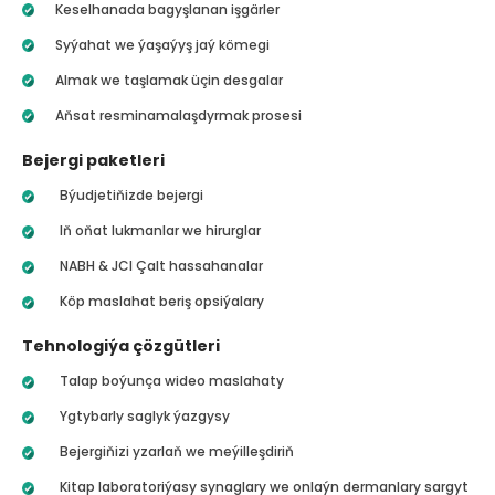
Keselhanada bagyşlanan işgärler
Syýahat we ýaşaýyş jaý kömegi
Almak we taşlamak üçin desgalar
Aňsat resminamalaşdyrmak prosesi
Bejergi paketleri
Býudjetiňizde bejergi
Iň oňat lukmanlar we hirurglar
NABH & JCI Çalt hassahanalar
Köp maslahat beriş opsiýalary
Tehnologiýa çözgütleri
Talap boýunça wideo maslahaty
Ygtybarly saglyk ýazgysy
Bejergiňizi yzarlaň we meýilleşdiriň
Kitap laboratoriýasy synaglary we onlaýn dermanlary sargyt