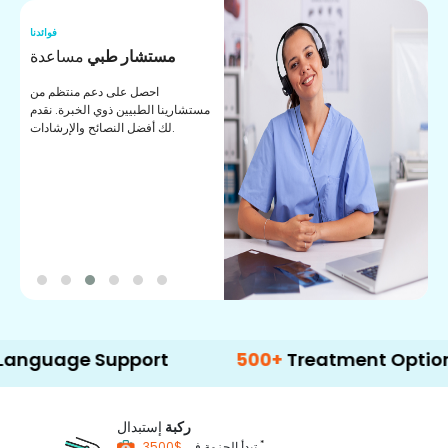
نا
فوائدنا
ت
مستشار طبي
مساعدة
ت
احصل على دعم منتظم من
مستشارينا الطبيين ذوي الخبرة. نقدم
ا
لك أفضل النصائح والإرشادات.
ي
ة
ge Support
500+
Treatment Options
ركبة
إستبدال
*
$3500
تبدأ الحزمة في