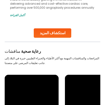
delivering advanced and cost-effective cardiac care,
performing over 500,000 angioplasty procedures annually
with a success rate exceeding 90%. Patients across the
أكمل القراءة
globe are searching for treatments like angioplasty and
stent placement in Indian hospitals, owing to the
combination of high-quality care and affordability.
Studies, such as one published
استكشاف المزيد
Continue Reading
رعاية صحية
مناقشات
المراجعات والمناقشات المهمة مع أكثر الأطباء والخبراء الطبيين خبرة في البلاد إلى
جانب تعليقات المرضى على منصتنا.