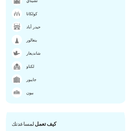
تشيناي
كولكاتا
حيدر أباد
بنغالور
شانديغار
لكناو
جايبور
بيون
كيف تعمل
لمساعدتك