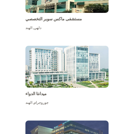
مستشفى ماكس سوبر التخصصي
دلهي
,
الهند
ميدانتا الدواء
جوروجرام
,
الهند