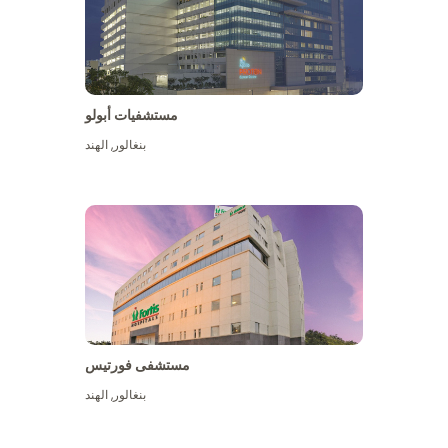
مستشفيات أبولو
بنغالور
,
الهند
عرض المزيد
مستشفى فورتيس
بنغالور
,
الهند