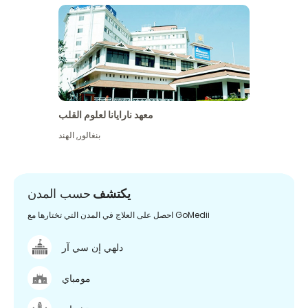
معهد نارايانا لعلوم القلب
بنغالور
,
الهند
يكتشف
حسب المدن
احصل على العلاج في المدن التي تختارها مع GoMedii
دلهي إن سي آر
مومباي