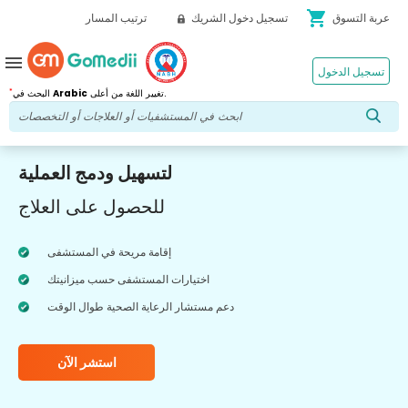
shopping_cart
عربة التسوق
تسجيل دخول الشريك
ترتيب المسار
menu
تسجيل الدخول
*
تغيير اللغة من أعلى.
Arabic
البحث في
لتسهيل ودمج العملية
للحصول على العلاج
إقامة مريحة في المستشفى
اختيارات المستشفى حسب ميزانيتك
دعم مستشار الرعاية الصحية طوال الوقت
استشر الآن