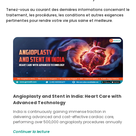
Tenez-vous au courant des dernières informations concernant le
traitement, les procédures, les conditions et autres exigences
pertinentes pour rendre votre vie plus saine et meilleure.
Angioplasty and Stent in India: Heart Care with
Advanced Technology
India is continuously gaining immense traction in
delivering advanced and cost-effective cardiac care,
performing over 500,000 angioplasty procedures annually
with a success rate exceeding 90%. Patients across the
Continuer la lecture
globe are searching for treatments like angioplasty and