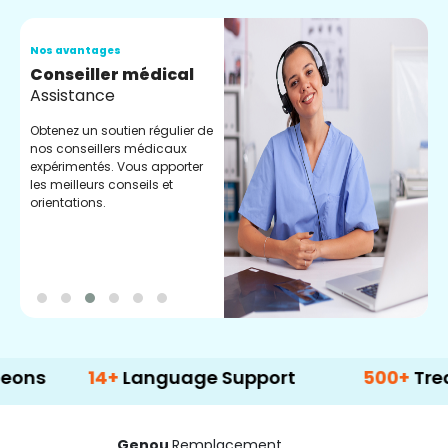
Nos avantages
N
Conseiller médical
V
Assistance
C
Obtenez un soutien régulier de
C
nos conseillers médicaux
n
expérimentés. Vous apporter
e
les meilleurs conseils et
t
orientations.
p
d
14+
Language Support
500+
Treatment 
Genou
Remplacement