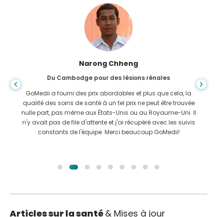
Shanda Das
Du Bangladesh pour la gastro-entérologie
J'ai remercié mon fils et la brillante équipe de GoMedii qui
m'ont aidé dans mon voyage du Bangladesh vers l'Inde
pour me faire soigner. Nous avons fait le bon choix en
choisissant GoMedii. Même après le traitement, ils gardent
un excellent lien avec nous
Articles sur la santé
& Mises à jour