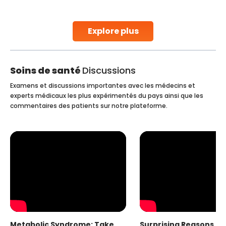
stent placement in Indian hospitals, owing to the
combination of high-quality care and affordability.
Studies, such as one published
Explore plus
Continue Reading
Soins de santé
Discussions
Examens et discussions importantes avec les médecins et
experts médicaux les plus expérimentés du pays ainsi que les
commentaires des patients sur notre plateforme.
Metabolic Syndrome: Take
Surprising Reasons fo