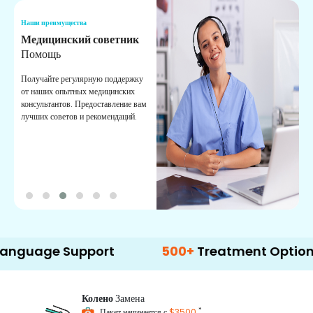
Наши преимущества
Н
Медицинский советник
О
Помощь
К
Получайте регулярную поддержку
О
от наших опытных медицинских
с
консультантов. Предоставление вам
п
лучших советов и рекомендаций.
в
о
e Support
500+
Treatment Options
Колено
Замена
*
Пакет начинается с
$3500