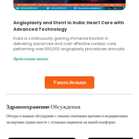
rt Care with
5 Essential Steps for Effective Human S
Collection and Processing Methods
ion in
Human sperm collection and processing are critic
diac care,
in advanced reproductive techniques like In Vitro
dures annually
Fertilization (IVF) and intrauterine insemination (IUI
 across the
methods enable medical professionals to tackle fert
Продолжить чтение
ioplasty and
challenges and help couples achieve their dream 
o the
parenthood. Skilled technicians collect sperm usi
ability.
specialized procedures to ensure optimal quality
collected, they process the
Узнать больше
Continue Reading
Здравоохранение
Обсуждения
Обзоры и важные обсуждения с самыми опытными врачами и медицинскими
экспертами страны вместе с отзывами пациентов на нашей платформе.