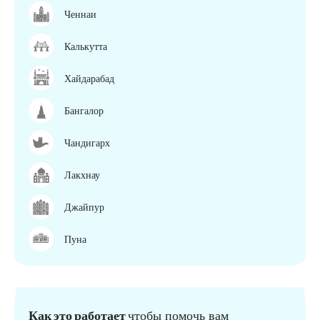
Ченнаи
Калькутта
Хайдарабад
Бангалор
Чандигарх
Лакхнау
Джайпур
Пуна
Как это работает
чтобы помочь вам