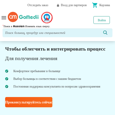
shopping_cart
Отследить заказ
Вход для партнеров
Корзина
menu
Войти
*
Поиск в
Russian
Изменить язык сверху.
Чтобы облегчить и интегрировать процесс
Для получения лечения
Комфортное пребывание в больнице
Выбор больницы в соответствии с вашим бюджетом
Постоянная поддержка консультанта по вопросам здравоохранения
Проконсультируйтесь сейчас