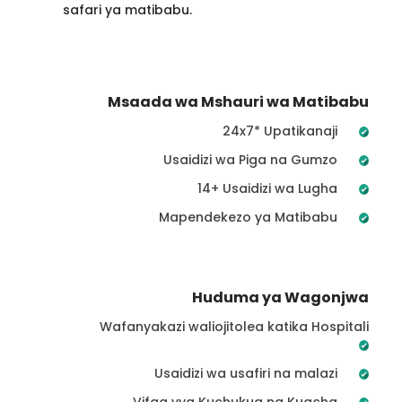
safari ya matibabu.
Msaada wa Mshauri wa Matibabu
24x7* Upatikanaji
Usaidizi wa Piga na Gumzo
14+ Usaidizi wa Lugha
Mapendekezo ya Matibabu
Huduma ya Wagonjwa
Wafanyakazi waliojitolea katika Hospitali
Usaidizi wa usafiri na malazi
Vifaa vya Kuchukua na Kuacha