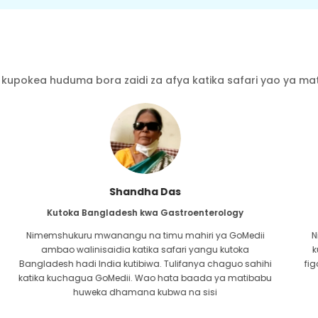
kupokea huduma bora zaidi za afya katika safari yao ya mati
Furkanul Islam
Kutoka Bangladesh kwa Upandikizaji wa Figo
Nilikuwa nimetoa matumaini yote kwamba ningeweza
kupokea aina yoyote ya matibabu kwa tatizo langu la
i
figo. Ilikuwa tu baada ya kukutana na GoMedii na neema
u
ya Mwenyezi Mungu na kuwasiliana nao.