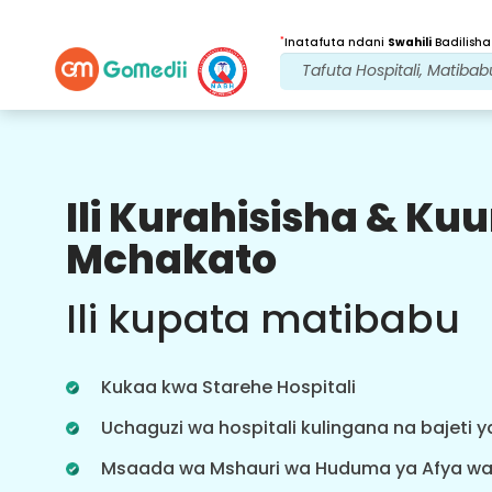
*
Inatafuta ndani
Swahili
Badilisha
Ili Kurahisisha & K
Faida Zetu
Mchakato
Baada ya
Matibabu
ufuatiliaji
Ili kupata matibabu
wa huduma
Pata usaidizi wa matibabu na
mgonjwa wa 24x7 na timu yetu
Kukaa kwa Starehe Hospitali
inayoshughulikia masuala yako kila
wakati. Taarifa za mara kwa mara
Uchaguzi wa hospitali kulingana na bajeti 
kuhusu mahitaji yako ya matibabu.
Msaada wa Mshauri wa Huduma ya Afya w