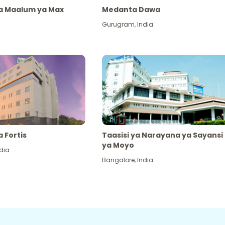
ya Maalum ya Max
Medanta Dawa
Gurugram
,
India
a Fortis
Taasisi ya Narayana ya Sayansi
ya Moyo
dia
Bangalore
,
India