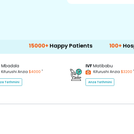
15000+
Happy Patients
100+
Hospitals & Cl
P
Mbadala
IVF
Matibabu
*
Kifurushi Anzia
$4000
Kifurushi Anzia
$3200
za Tathmini
Anza Tathmini