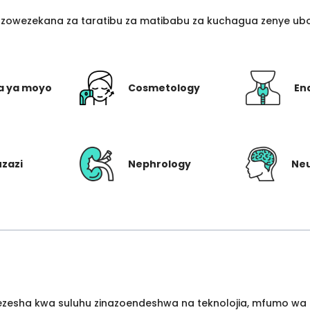
azowezekana za taratibu za matibabu za kuchagua zenye ubo
a ya moyo
Cosmetology
En
uzazi
Nephrology
Ne
wezesha kwa suluhu zinazoendeshwa na teknolojia, mfumo wa 