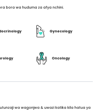
ra bora wa huduma za afya nchini.
docrinology
Gynecology
urology
Oncology
utunzaji wa wagonjwa & uwazi katika kila hatua ya