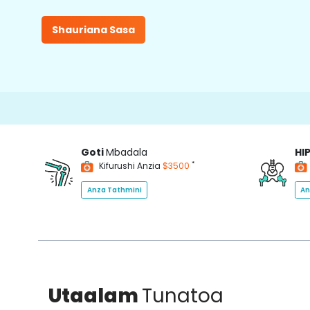
Shauriana Sasa
Goti
Mbadala
HI
*
Kifurushi Anzia
$3500
Anza Tathmini
An
Utaalam
Tunatoa