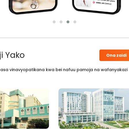
i Yako
Ona zaidi
 kisasa vinavyopatikana kwa bei nafuu pamoja na wafanyakazi