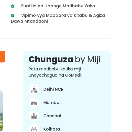
Fuatilia na Upange Matibabu Yako
Vipimo vya Maabara ya Kitabu & Agiza
Dawa Mtandaoni
Chunguza
by Miji
Pata matibabu katika miji
unayochagua na GoMedii
Delhi NCR
Mumbai
Chennai
Kolkata