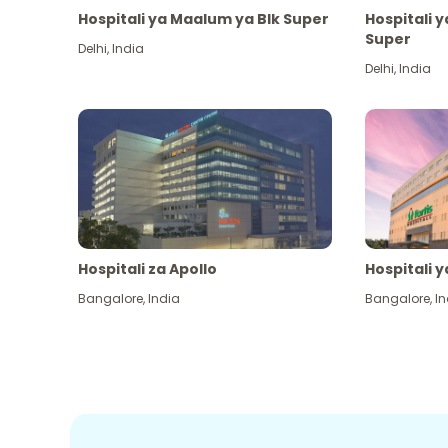
Hospitali ya Maalum ya Blk Super
Hospitali 
Super
Delhi
,
India
Delhi
,
India
Hospitali za Apollo
Hospitali y
Bangalore
,
India
Bangalore
,
In