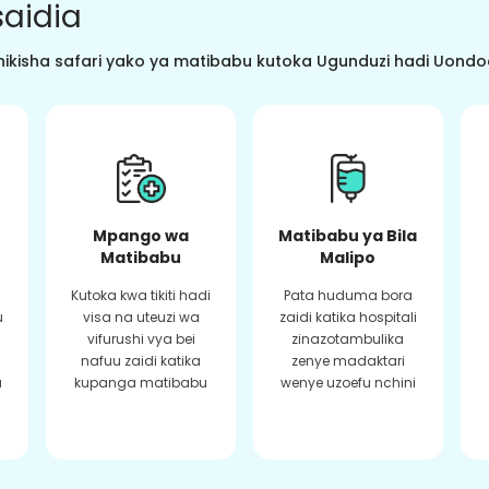
aidia
ikisha safari yako ya matibabu kutoka Ugunduzi hadi Uondoaj
Mpango wa
Matibabu ya Bila
Matibabu
Malipo
Kutoka kwa tikiti hadi
Pata huduma bora
u
visa na uteuzi wa
zaidi katika hospitali
vifurushi vya bei
zinazotambulika
a
nafuu zaidi katika
zenye madaktari
a
kupanga matibabu
wenye uzoefu nchini