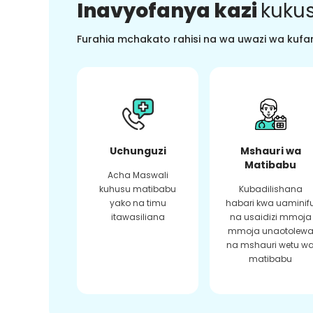
Inavyofanya kazi
kukus
Furahia mchakato rahisi na wa uwazi wa kufan
Uchunguzi
Mshauri wa
Matibabu
Acha Maswali
kuhusu matibabu
Kubadilishana
yako na timu
habari kwa uaminif
itawasiliana
na usaidizi mmoja
mmoja unaotolew
na mshauri wetu w
matibabu