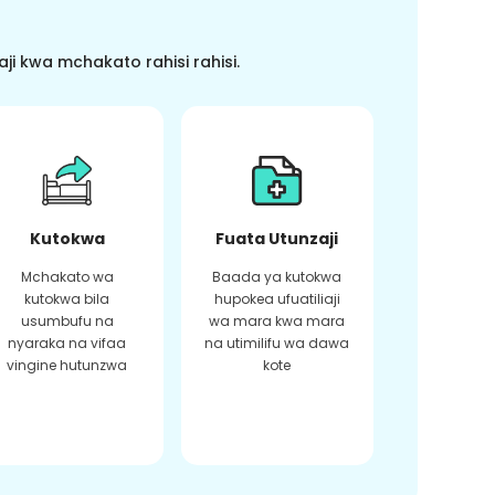
i kwa mchakato rahisi rahisi.
Kutokwa
Fuata Utunzaji
Mchakato wa
Baada ya kutokwa
kutokwa bila
hupokea ufuatiliaji
usumbufu na
wa mara kwa mara
nyaraka na vifaa
na utimilifu wa dawa
vingine hutunzwa
kote