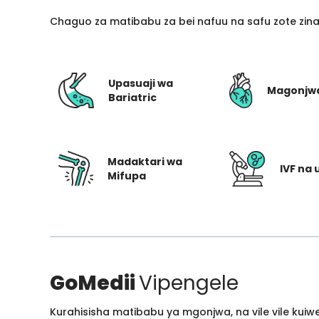
Chaguo za matibabu za bei nafuu na safu zote zin
Upasuaji wa
Magonjw
Bariatric
Madaktari wa
IVF na 
Mifupa
GoMedii
Vipengele
Kurahisisha matibabu ya mgonjwa, na vile vile kui