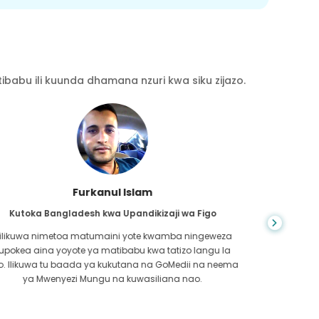
babu ili kuunda dhamana nzuri kwa siku zijazo.
Chea Sarath
Kutoka Kambodia kwa CKD
CKD ni hali ya maisha ya muda mrefu ambayo inazidi
kuwa mbaya. Niliteseka kwa muda mrefu na hatimaye
nilip
GoMedii na mmoja wa mshirika wao huko Kambodia
kwe
walinisaidia kutambua ilikuwa wakati wa kushikilia afya
kufa
yangu.