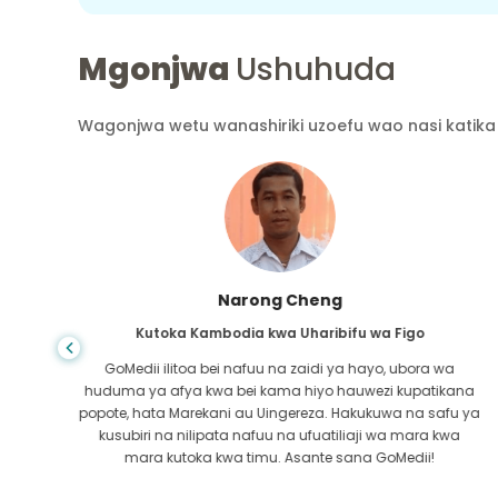
Mgonjwa
Ushuhuda
Wagonjwa wetu wanashiriki uzoefu wao nasi katika 
Shandha Das
Kutoka Bangladesh kwa Gastroenterology
ra wa
Nimemshukuru mwanangu na timu mahiri ya GoMedii
atikana
ambao walinisaidia katika safari yangu kutoka
 safu ya
Bangladesh hadi India kutibiwa. Tulifanya chaguo sahih
ra kwa
katika kuchagua GoMedii. Wao hata baada ya matibab
i!
huweka dhamana kubwa na sisi