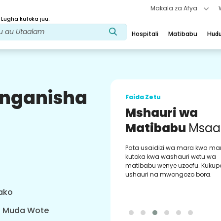
Makala za Afya
 Lugha kutoka juu.
Hospitali
Matibabu
Hud
uunganisha
Faida Zetu
Mshauri wa
Matibabu
Msaa
Pata usaidizi wa mara kwa ma
kutoka kwa washauri wetu wa
matibabu wenye uzoefu. Kukup
ushauri na mwongozo bora.
yako
a Muda Wote