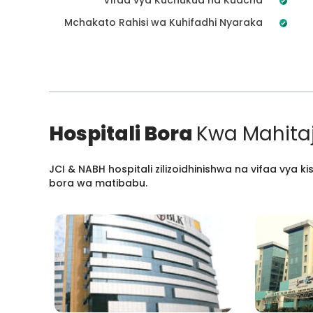
Mchakato Rahisi wa Kuhifadhi Nyaraka
Hospitali Bora
Kwa Mahitaj
JCI & NABH hospitali zilizoidhinishwa na vifaa vya
bora wa matibabu.