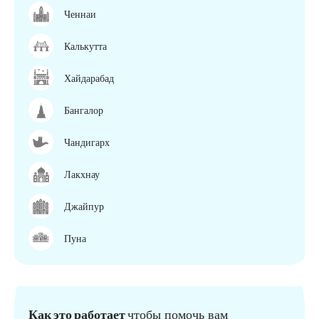
Ченнаи
Калькутта
Хайдарабад
Бангалор
Чандигарх
Лакхнау
Джайпур
Пуна
Как это работает
чтобы помочь вам