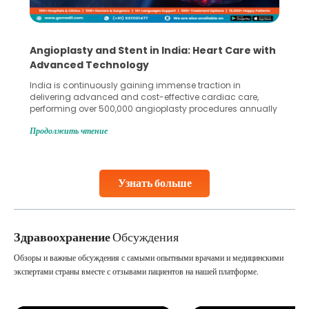
5 Essential Steps for Effective Human Sperm
Collection and Processing Methods
Human sperm collection and processing are critical steps
in advanced reproductive techniques like In Vitro
Fertilization (IVF) and intrauterine insemination (IUI). These
methods enable medical professionals to tackle fertility
Продолжить чтение
challenges and help couples achieve their dream of
parenthood. Skilled technicians collect sperm using
specialized procedures to ensure optimal quality. Once
collected, they process the
Узнать больше
Continue Reading
Здравоохранение
Обсуждения
Обзоры и важные обсуждения с самыми опытными врачами и медицинскими
экспертами страны вместе с отзывами пациентов на нашей платформе.