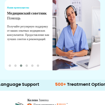
Наши преимущества
Н
Медицинский советник
О
Помощь
К
Получайте регулярную поддержку
О
от наших опытных медицинских
с
консультантов. Предоставление вам
п
лучших советов и рекомендаций.
в
о
e Support
500+
Treatment Options
Колено
Замена
*
Пакет начинается с
$3500