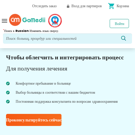
shopping_cart
Отследить заказ
Вход для партнеров
Корзина
menu
Войти
*
Поиск в
Russian
Изменить язык сверху.
Чтобы облегчить и интегрировать процесс
Для получения лечения
Комфортное пребывание в больнице
Выбор больницы в соответствии с вашим бюджетом
Постоянная поддержка консультанта по вопросам здравоохранения
Проконсультируйтесь сейчас