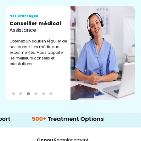
Nos avantages
N
Conseiller médical
V
Assistance
C
Obtenez un soutien régulier de
C
nos conseillers médicaux
n
expérimentés. Vous apporter
e
les meilleurs conseils et
t
orientations.
p
d
500+
Treatment Options
Genou
Remplacement