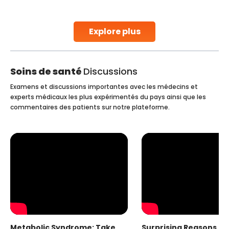
parenthood. Skilled technicians collect sperm using
specialized procedures to ensure optimal quality. Once
collected, they process the
Explore plus
Continue Reading
Soins de santé
Discussions
Examens et discussions importantes avec les médecins et
experts médicaux les plus expérimentés du pays ainsi que les
commentaires des patients sur notre plateforme.
Metabolic Syndrome: Take
Surprising Reasons fo