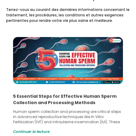
Tenez-vous au courant des dernières informations concernant le
traitement, les procédures, les conditions et autres exigences
pertinentes pour rendre votre vie plus saine et meilleure.
5 Essential Steps for Effective Human Sperm
Collection and Processing Methods
Human sperm collection and processing are critical steps
in advanced reproductive techniques like In Vitro
Fertilization (IVF) and intrauterine insemination (IUI). These
methods enable medical professionals to tackle fertility
Continuer la lecture
challenges and help couples achieve their dream of