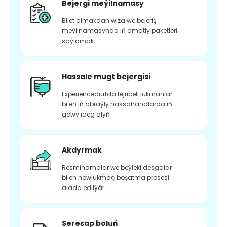
Bejergi meýilnamasy
Bilet almakdan wiza we bejeriş
meýilnamasynda iň amatly paketleri
saýlamak
Hassale mugt bejergisi
Experiencedurtda tejribeli lukmanlar
bilen iň abraýly hassahanalarda iň
gowy ideg alyň
Akdyrmak
Resminamalar we beýleki desgalar
bilen howlukmaç boşatma prosesi
alada edilýär
Seresap boluň