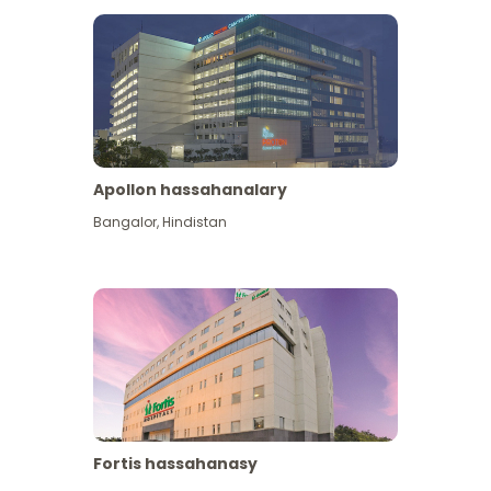
Apollon hassahanalary
Has giňişleýin gör
Bangalor
,
Hindistan
Fortis hassahanasy