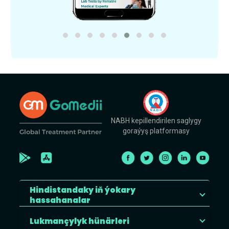
NABH kepillendirilen saglygy
goraýyş platformasy
Hindistandaky iň ýokary
hassahanalar
Lukmançylyk hünärleri