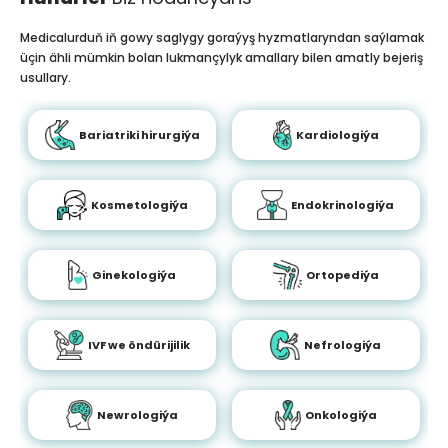
Medicalurduň iň gowy saglygy goraýyş hyzmatlaryndan saýlamak
üçin ähli mümkin bolan lukmançylyk amallary bilen amatly bejeriş
usullary.
Bariatriki hirurgiýa
Kardiologiýa
Kosmetologiýa
Endokrinologiýa
Ginekologiýa
Ortopediýa
IVF we öndürijilik
Nefrologiýa
Newrologiýa
Onkologiýa