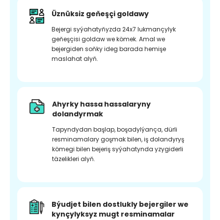
Üznüksiz geňeşçi goldawy
Bejergi syýahatyňyzda 24x7 lukmançylyk
geňeşçisi goldaw we kömek. Amal we
bejergiden soňky ideg barada hemişe
maslahat alyň.
Ahyrky hassa hassalaryny
dolandyrmak
Tapyndydan başlap, boşadylýança, dürli
resminamalary goşmak bilen, iş dolandyryş
kömegi bilen bejeriş syýahatynda yzygiderli
täzelikleri alyň.
Býudjet bilen dostlukly bejergiler we
kynçylyksyz mugt resminamalar