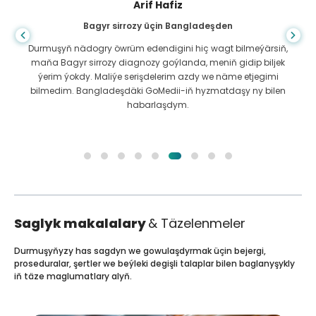
Arif Hafiz
Bagyr sirrozy üçin Bangladeşden
Durmuşyň nädogry öwrüm edendigini hiç wagt bilmeýärsiň,
maňa Bagyr sirrozy diagnozy goýlanda, meniň gidip biljek
ýerim ýokdy. Maliýe serişdelerim azdy we näme etjegimi
bilmedim. Bangladeşdäki GoMedii-iň hyzmatdaşy ny bilen
habarlaşdym.
Saglyk makalalary
& Täzelenmeler
Durmuşyňyzy has sagdyn we gowulaşdyrmak üçin bejergi,
proseduralar, şertler we beýleki degişli talaplar bilen baglanyşykly
iň täze maglumatlary alyň.