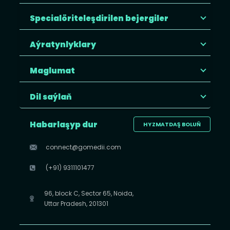
Specialöriteleşdirilen bejergiler
Aýratynlyklary
Maglumat
Dil saýlaň
Habarlaşyp dur
HYZMATDAŞ BOLUŇ
connect@gomedii.com
(+91) 9311101477
96, block C, Sector 65, Noida,
Uttar Pradesh, 201301