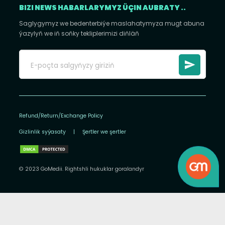
BIZI NEWS HABARLARYMYZ ÜÇIN AUBRATY ..
Saglygymyz we bedenterbiýe maslahatymyza mugt abuna
ýazylyň we iň soňky tekliplerimizi diňläň
Refund/Return/Exchange Policy
Gizlinlik syýasaty
|
Şertler we şertler
© 2023 GoMedii. Rightshli hukuklar goralandyr