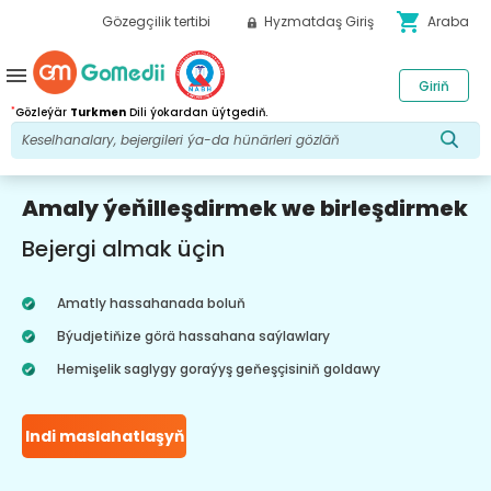
shopping_cart
Gözegçilik tertibi
Hyzmatdaş Giriş
Araba
menu
Giriň
*
Gözleýär
Turkmen
Dili ýokardan üýtgediň.
Amaly ýeňilleşdirmek we birleşdirmek
Bejergi almak üçin
Amatly hassahanada boluň
Býudjetiňize görä hassahana saýlawlary
Hemişelik saglygy goraýyş geňeşçisiniň goldawy
Indi maslahatlaşyň