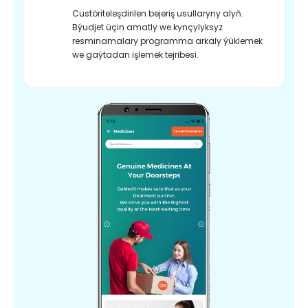
Custöriteleşdirilen bejeriş usullaryny alyň.
Býudjet üçin amatly we kynçylyksyz
resminamalary programma arkaly ýüklemek
we gaýtadan işlemek tejribesi.