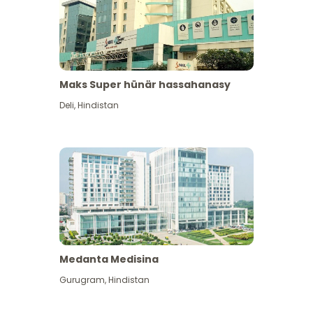
Maks Super hünär hassahanasy
Deli
,
Hindistan
Medanta Medisina
Gurugram
,
Hindistan