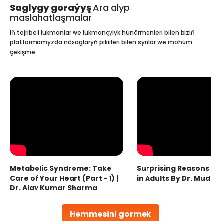
Saglygy goraýyş
Ara alyp
maslahatlaşmalar
Iň tejribeli lukmanlar we lukmançylyk hünärmenleri bilen biziň
platformamyzda näsaglaryň pikirleri bilen synlar we möhüm
çekişme.
Metabolic Syndrome: Take
Surprising Reasons fo
Care of Your Heart (Part - 1) |
in Adults By Dr. Mudas
Dr. Ajay Kumar Sharma
Hemmesini gormek