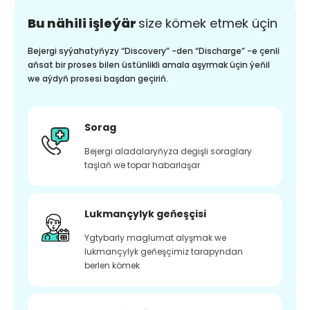
Bu nähili işleýär
size kömek etmek üçin
Bejergi syýahatyňyzy “Discovery” -den “Discharge” -e çenli
aňsat bir proses bilen üstünlikli amala aşyrmak üçin ýeňil
we aýdyň prosesi başdan geçiriň.
Sorag
Bejergi aladalaryňyza degişli soraglary
taşlaň we topar habarlaşar
Lukmançylyk geňeşçisi
Ygtybarly maglumat alyşmak we
lukmançylyk geňeşçimiz tarapyndan
berlen kömek