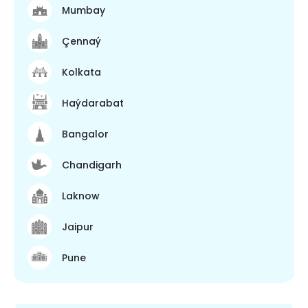
Mumbay
Çennaý
Kolkata
Haýdarabat
Bangalor
Chandigarh
Laknow
Jaipur
Pune