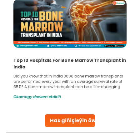
Top 10 Hospitals For Bone Marrow Transplant in
India
Did you know that in India 3000 bone marrow transplants
are performed every year with an average survival rate of
85%? A bone marrow transplant can be a life-changing
treatment for an individual, choosing the right hospital can
Okamagy dowam etdiriň
make all the difference. India has some of the world’s
leading hospitals for bone marrow transplants.
Continue Reading
Has giňişleýin öwreniň