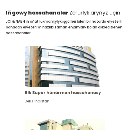
Iň gowy hassahanalar
Zerurlyklaryňyz üçin
JCI & NABH iň oňat lukmançylyk işgärleri bilen bir hatarda elýeterli
bahadan elýeterli iň häzirki zaman enjamlary bolan akkreditlenen
hassahanalar.
Blk Super hünärmen hassahanasy
Deli
,
Hindistan