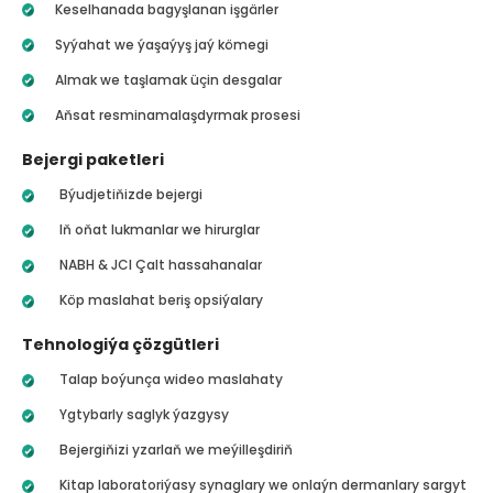
Keselhanada bagyşlanan işgärler
Syýahat we ýaşaýyş jaý kömegi
Almak we taşlamak üçin desgalar
Aňsat resminamalaşdyrmak prosesi
Bejergi paketleri
Býudjetiňizde bejergi
Iň oňat lukmanlar we hirurglar
NABH & JCI Çalt hassahanalar
Köp maslahat beriş opsiýalary
Tehnologiýa çözgütleri
Talap boýunça wideo maslahaty
Ygtybarly saglyk ýazgysy
Bejergiňizi yzarlaň we meýilleşdiriň
Kitap laboratoriýasy synaglary we onlaýn dermanlary sargyt