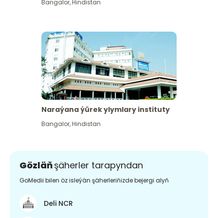
Bangalor
,
Hindistan
Naraýana ýürek ylymlary instituty
Bangalor
,
Hindistan
Gözläň
şäherler tarapyndan
GoMedii bilen öz isleýän şäherleriňizde bejergi alyň
Deli NCR