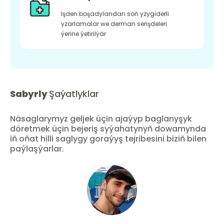
Işden boşadylandan soň yzygiderli
yzarlamalar we derman serişdeleri
ýerine ýetirilýär
Sabyrly
Şaýatlyklar
Näsaglarymyz geljek üçin ajaýyp baglanyşyk
döretmek üçin bejeriş syýahatynyň dowamynda
iň oňat hilli saglygy goraýyş tejribesini biziň bilen
paýlaşýarlar.