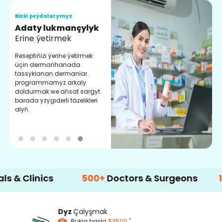
Biziň peýdalarymyz
B
Adaty lukmançylyk
S
Erine ýetirmek
C
k
Reseptiňizi ýerine ýetirmek
d
üçin dermanhanada
ý
tassyklanan dermanlar.
programmamyz arkaly
doldurmak we aňsat sargyt
barada yzygiderli täzelikleri
alyň.
nics
500+
Doctors & Surgeons
14+
Lang
Dyz
Çalyşmak
*
Bukja başla
$3500