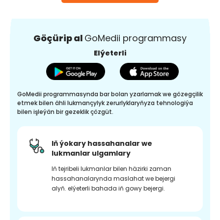
Göçürip al
GoMedii programmasy
Elýeterli
GoMedii programmasynda bar bolan yzarlamak we gözegçilik
etmek bilen ähli lukmançylyk zerurlyklaryňyza tehnologiýa
bilen işleýän bir gezeklik çözgüt.
Iň ýokary hassahanalar we
lukmanlar ulgamlary
Iň tejribeli lukmanlar bilen häzirki zaman
hassahanalarynda maslahat we bejergi
alyň. elýeterli bahada iň gowy bejergi.