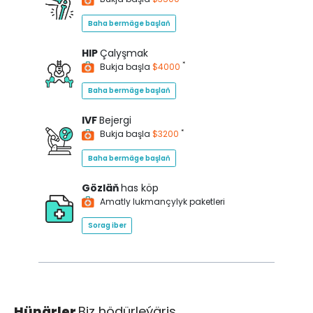
Baha bermäge başlaň
HIP
Çalyşmak
*
Bukja başla
$4000
Baha bermäge başlaň
IVF
Bejergi
*
Bukja başla
$3200
Baha bermäge başlaň
Gözläň
has köp
Amatly lukmançylyk paketleri
Sorag iber
Hünärler
Biz hödürleýäris