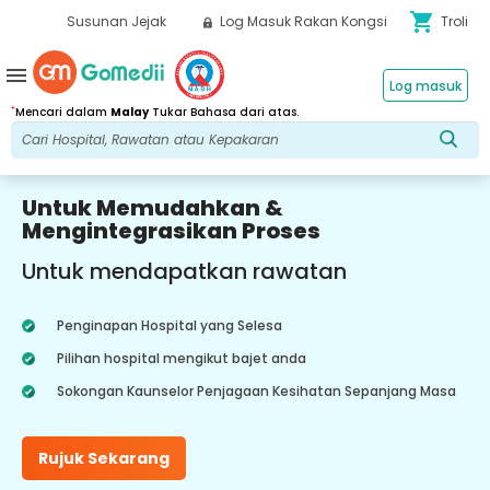
shopping_cart
Susunan Jejak
Log Masuk Rakan Kongsi
Troli
menu
Log masuk
*
Mencari dalam
Malay
Tukar Bahasa dari atas.
Untuk Memudahkan &
Mengintegrasikan Proses
Untuk mendapatkan rawatan
Penginapan Hospital yang Selesa
Pilihan hospital mengikut bajet anda
Sokongan Kaunselor Penjagaan Kesihatan Sepanjang Masa
Rujuk Sekarang