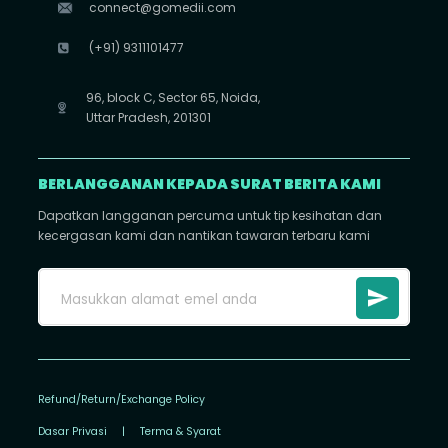
connect@gomedii.com
(+91) 9311101477
96, block C, Sector 65, Noida,
Uttar Pradesh, 201301
BERLANGGANAN KEPADA SURAT BERITA KAMI
Dapatkan langganan percuma untuk tip kesihatan dan
kecergasan kami dan nantikan tawaran terbaru kami
Refund/Return/Exchange Policy
Dasar Privasi
|
Terma & Syarat