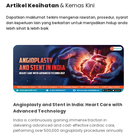
Artikel Kesihatan
& Kemas Kini
Dapatkan maklumat terkini mengenai rawatan, prosedur, syarat
dan keperluan lain yang berkaitan untuk menjadikan hidup anda
lebih sihat & lebih baik.
India: Heart Care with
5 Essential Steps for Effecti
Collection and Processing Me
immense traction in
Human sperm collection and processin
ffective cardiac care,
in advanced reproductive techniques li
plasty procedures annually
Fertilization (IVF) and intrauterine ins
90%. Patients across the
methods enable medical professionals t