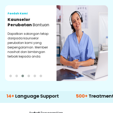
Faedah Kami
F
Kaunselor
V
Perubatan
Bantuan
P
Dapatkan sokongan tetap
P
daripada kaunselor
d
perubatan kami yang
p
berpengalaman. Memberi
m
nasihat dan bimbingan
m
terbaik kepada anda.
p
k
anguage Support
500+
Treatment Option