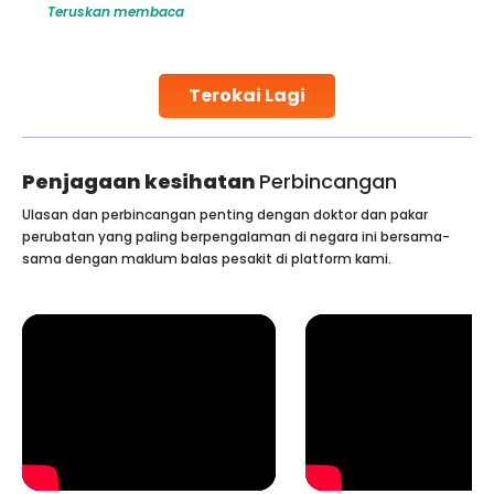
Teruskan membaca
ents like angioplasty and
challenges and help couples achieve 
tals, owing to the
parenthood. Skilled technicians colle
re and affordability.
specialized procedures to ensure opt
d
collected, they process the
Terokai Lagi
Continue Reading
Penjagaan kesihatan
Perbincangan
Ulasan dan perbincangan penting dengan doktor dan pakar
perubatan yang paling berpengalaman di negara ini bersama-
sama dengan maklum balas pesakit di platform kami.