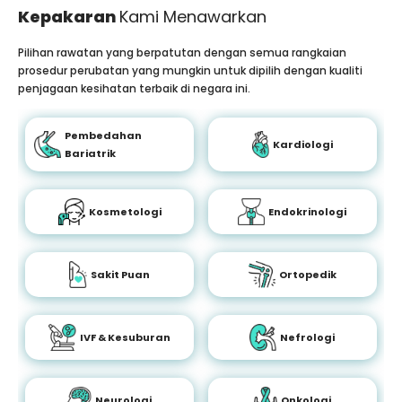
Kepakaran
Kami Menawarkan
Pilihan rawatan yang berpatutan dengan semua rangkaian
prosedur perubatan yang mungkin untuk dipilih dengan kualiti
penjagaan kesihatan terbaik di negara ini.
Pembedahan
Kardiologi
Bariatrik
Kosmetologi
Endokrinologi
Sakit Puan
Ortopedik
IVF & Kesuburan
Nefrologi
Neurologi
Onkologi