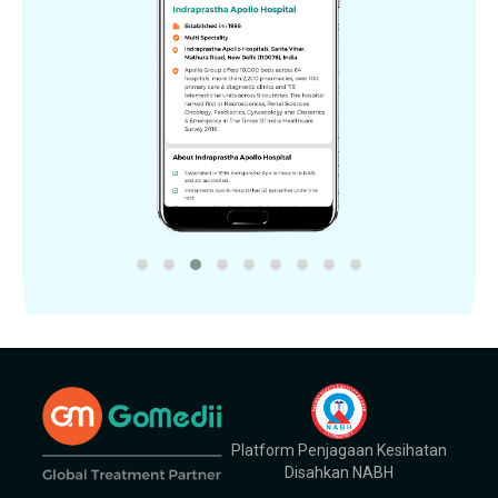
Platform Penjagaan Kesihatan
Disahkan NABH