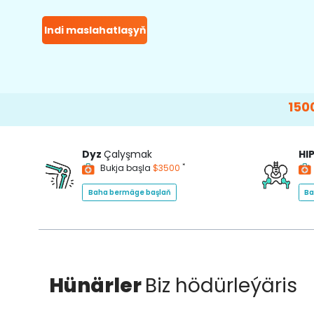
Indi maslahatlaşyň
15000+
Happy P
Dyz
Çalyşmak
HI
*
Bukja başla
$3500
Baha bermäge başlaň
Ba
Hünärler
Biz hödürleýäris