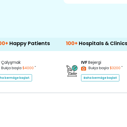
atients
100+
Hospitals & Clinics
500+
P
Çalyşmak
IVF
Bejergi
*
*
Bukja başla
$4000
Bukja başla
$3200
ha bermäge başlaň
Baha bermäge başlaň