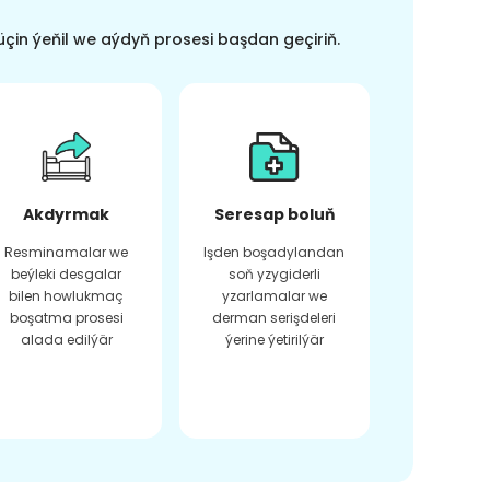
üçin ýeňil we aýdyň prosesi başdan geçiriň.
Akdyrmak
Seresap boluň
Resminamalar we
Işden boşadylandan
beýleki desgalar
soň yzygiderli
bilen howlukmaç
yzarlamalar we
boşatma prosesi
derman serişdeleri
alada edilýär
ýerine ýetirilýär