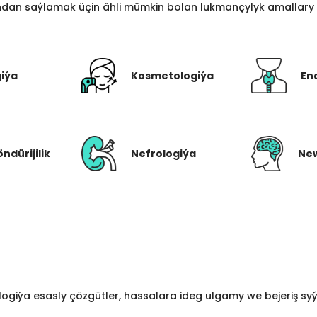
an saýlamak üçin ähli mümkin bolan lukmançylyk amallary bi
giýa
Kosmetologiýa
En
öndürijilik
Nefrologiýa
New
ologiýa esasly çözgütler, hassalara ideg ulgamy we bejeriş s