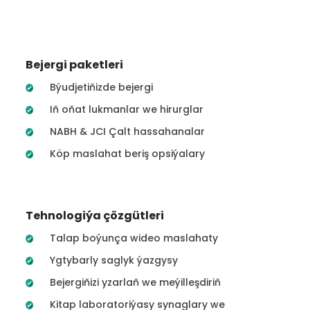
Bejergi paketleri
Býudjetiňizde bejergi
Iň oňat lukmanlar we hirurglar
NABH & JCI Çalt hassahanalar
Köp maslahat beriş opsiýalary
Tehnologiýa çözgütleri
Talap boýunça wideo maslahaty
Ygtybarly saglyk ýazgysy
Bejergiňizi yzarlaň we meýilleşdiriň
Kitap laboratoriýasy synaglary we