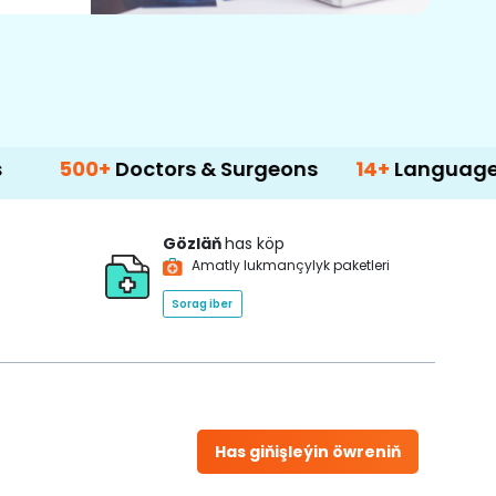
Doctors & Surgeons
14+
Language Support
Gözläň
has köp
Amatly lukmançylyk paketleri
Sorag iber
Has giňişleýin öwreniň