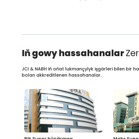
Iň gowy hassahanalar
Zer
JCI & NABH iň oňat lukmançylyk işgärleri bilen bir h
bolan akkreditlenen hassahanalar.
Blk Super hünärmen
Maks Supe