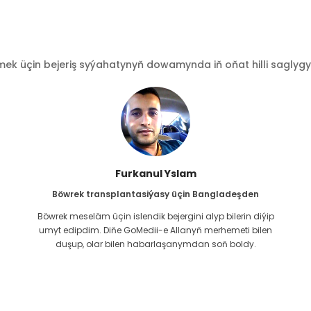
 üçin bejeriş syýahatynyň dowamynda iň oňat hilli saglygy go
Furkanul Yslam
Böwrek transplantasiýasy üçin Bangladeşden
Böwrek meseläm üçin islendik bejergini alyp bilerin diýip
g
umyt edipdim. Diňe GoMedii-e Allanyň merhemeti bilen
duşup, olar bilen habarlaşanymdan soň boldy.