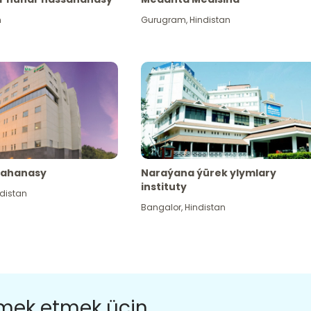
n
Gurugram
,
Hindistan
sahanasy
Naraýana ýürek ylymlary
instituty
distan
Bangalor
,
Hindistan
ömek etmek üçin