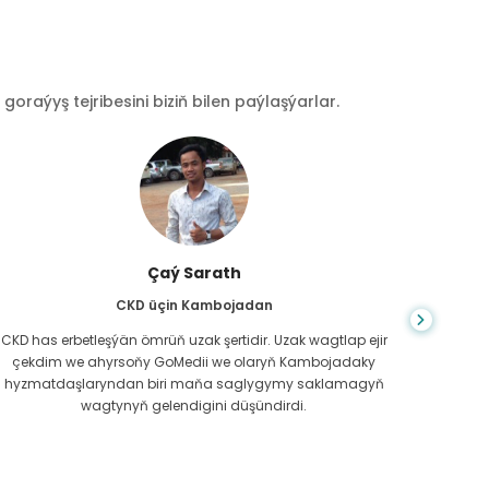
raýyş tejribesini biziň bilen paýlaşýarlar.
Çaý Sarath
CKD üçin Kambojadan
CKD has erbetleşýän ömrüň uzak şertidir. Uzak wagtlap ejir
Du
çekdim we ahyrsoňy GoMedii we olaryň Kambojadaky
bilm
hyzmatdaşlaryndan biri maňa saglygymy saklamagyň
meniň g
wagtynyň gelendigini düşündirdi.
näme