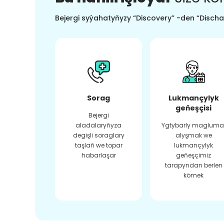
Bejergi syýahatyňyzy “Discovery” -den “Dischar
Sorag
Lukmançylyk
geňeşçisi
Bejergi
aladalaryňyza
Ygtybarly magluma
degişli soraglary
alyşmak we
taşlaň we topar
lukmançylyk
habarlaşar
geňeşçimiz
tarapyndan berlen
kömek