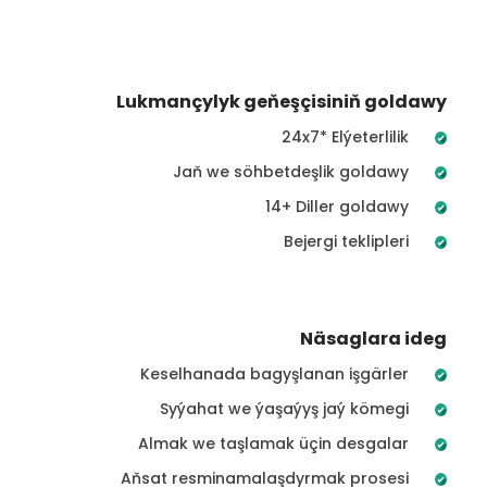
Lukmançylyk geňeşçisiniň goldawy
24x7* Elýeterlilik
Jaň we söhbetdeşlik goldawy
14+ Diller goldawy
Bejergi teklipleri
Näsaglara ideg
Keselhanada bagyşlanan işgärler
Syýahat we ýaşaýyş jaý kömegi
Almak we taşlamak üçin desgalar
Aňsat resminamalaşdyrmak prosesi