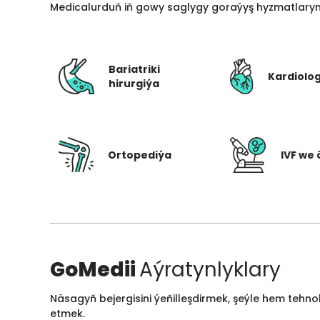
Medicalurduň iň gowy saglygy goraýyş hyzmatlarynd
Bariatriki
Kardiolo
hirurgiýa
Ortopediýa
IVF we 
GoMedii
Aýratynlyklary
Näsagyň bejergisini ýeňilleşdirmek, şeýle hem tehn
etmek.