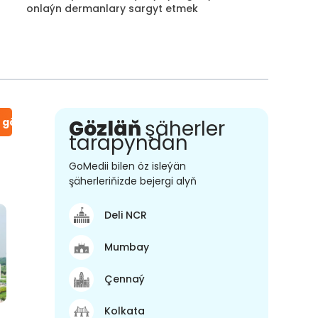
onlaýn dermanlary sargyt etmek
n gör
Gözläň
şäherler
tarapyndan
GoMedii bilen öz isleýän
şäherleriňizde bejergi alyň
Deli NCR
Mumbay
Çennaý
Kolkata