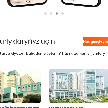
urlyklaryňyz üçin
Has giňişleýi
atarda elýeterli bahadan elýeterli iň häzirki zaman enjamlary
r hünär hassahanasy
Medanta Medisina