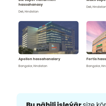
hassahanasy
Deli
,
Hindista
Deli
,
Hindistan
Apollon hassahanalary
Fortis has
Bangalor
,
Hindistan
Bangalor
,
Hin
Bu nähili işleýär
size k