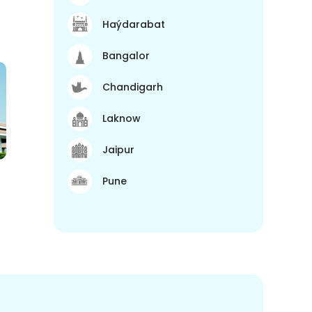
Haýdarabat
Bangalor
Chandigarh
Laknow
Jaipur
Pune