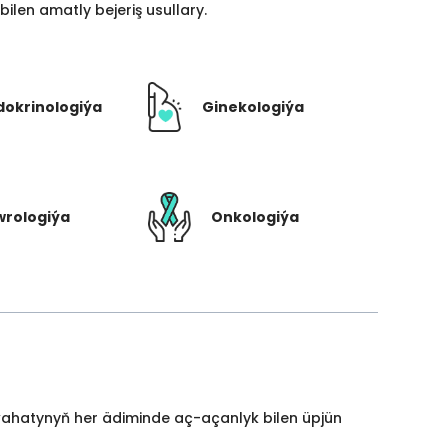
len amatly bejeriş usullary.
dokrinologiýa
Ginekologiýa
rologiýa
Onkologiýa
yýahatynyň her ädiminde aç-açanlyk bilen üpjün