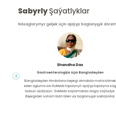
Sabyrly
Şaýatlyklar
Näsaglarymyz geljek üçin ajaýyp baglanyşyk döretmek
Shandha Das
Gastroenterologiýa üçin Bangladeşden
ndanam
Bangladeşden Hindistana bejergi almakda maňa kömek
ýerde,
eden ogluma we GoMedii toparynyň ajaýyp toparyna sa
az.
bolsun aýdýaryn. GoMedii saýlamakda dogry saýladyk.
erli
Bejergiden soňam biziň bilen uly baglanyşyk saklaýarlar
boluň!