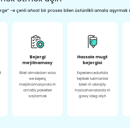
ge” -e çenli aňsat bir proses bilen üstünlikli amala aşyrmak 
Bejergi
Hassale mugt
meýilnamasy
bejergisi
t
Bilet almakdan wiza
Experiencedurtda
we bejeriş
tejribeli lukmanlar
meýilnamasynda iň
bilen iň abraýly
amatly paketleri
hassahanalarda iň
saýlamak
gowy ideg alyň