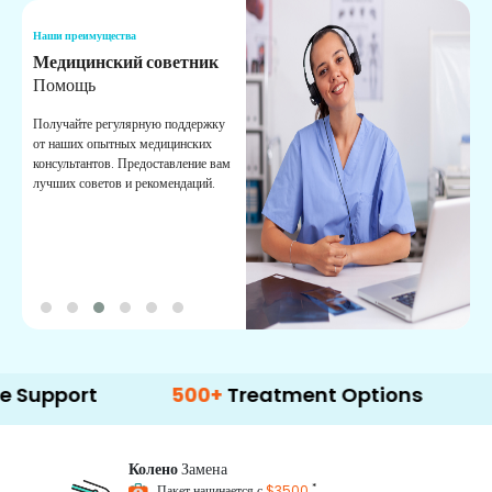
Наши преимущества
Н
Медицинский советник
О
Помощь
К
Получайте регулярную поддержку
О
от наших опытных медицинских
с
консультантов. Предоставление вам
п
лучших советов и рекомендаций.
в
о
rt
500+
Treatment Options
Колено
Замена
*
Пакет начинается с
$3500