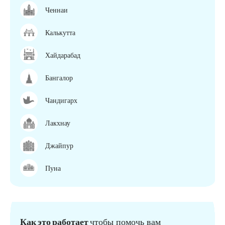
Ченнаи
Калькутта
Хайдарабад
Бангалор
Чандигарх
Лакхнау
Джайпур
Пуна
Как это работает
чтобы помочь вам