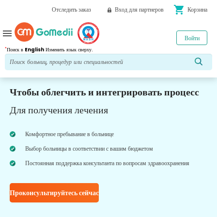
shopping_cart
Отследить заказ
Вход для партнеров
Корзина
menu
Войти
*
Поиск в
English
Изменить язык сверху.
Чтобы облегчить и интегрировать процесс
Для получения лечения
Комфортное пребывание в больнице
Выбор больницы в соответствии с вашим бюджетом
Постоянная поддержка консультанта по вопросам здравоохранения
Проконсультируйтесь сейчас