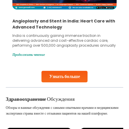
Angioplasty and Stent in India: Heart Care with
Advanced Technology
India is continuously gaining immense traction in
delivering advanced and cost-effective cardiac care,
performing over 500,000 angioplasty procedures annually
with a success rate exceeding 90%. Patients across the
Продолжить чтение
globe are searching for treatments like angioplasty and
stent placement in Indian hospitals, owing to the
combination of high-quality care and affordability.
Studies, such as one published
Узнать больше
Continue Reading
Здравоохранение
Обсуждения
Обзоры и важные обсуждения с самыми опытными врачами и медицинскими
экспертами страны вместе с отзывами пациентов на нашей платформе.