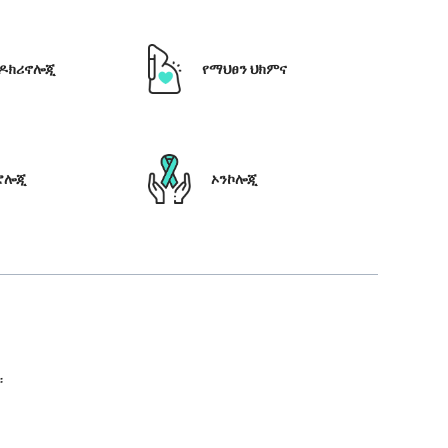
ዶክሪኖሎጂ
የማህፀን ህክምና
ሮሎጂ
ኦንኮሎጂ
።