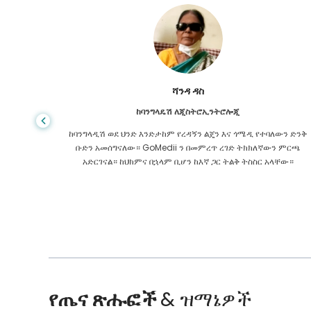
ሻንዳ ዳስ
ከባንግላዴሽ ለጂስትሮኢንትሮሎጂ
 ዋጋ የጤና
ከባንግላዲሽ ወደ ህንድ እንድታከም የረዳኝን ልጄን እና ጎሜዲ የተባለውን ድንቅ
ዩኬ ውስጥ
ቡድን አመሰግናለው። GoMedii ን በመምረጥ ረገድ ትክክለኛውን ምርጫ
 የማያቋርጥ
አድርገናል። ከህክምና በኋላም ቢሆን ከእኛ ጋር ትልቅ ትስስር አላቸው።
የጤና ጽሑፎች
& ዝማኔዎች