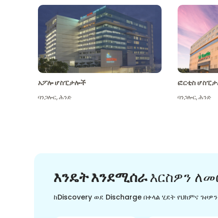
አፖሎ ሆስፒታሎች
ፎርቲስ ሆስፒታ
ባንጋሎር
,
ሕንድ
ባንጋሎር
,
ሕንድ
እንዴት እንደሚሰራ
እርስዎን ለመ
ከDiscovery ወደ Discharge በቀላል ሂደት የህክምና ጉዞዎ