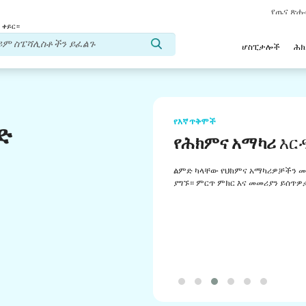
የጤና ጽ
 ቀይር።
ሆስፒታሎች
ሕ
የእኛ ጥቅሞች
ድ
የሕክምና አማካሪ
እር
ልምድ ካላቸው የህክምና አማካሪዎቻችን መ
ያግኙ። ምርጥ ምክር እና መመሪያን ይሰጥዎ