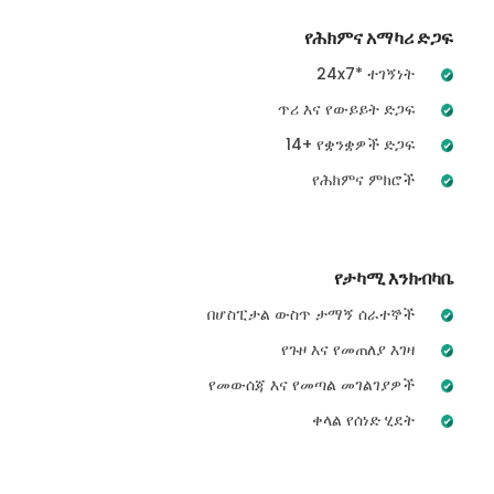
የሕክምና አማካሪ ድጋፍ
24x7* ተገኝነት
ጥሪ እና የውይይት ድጋፍ
14+ የቋንቋዎች ድጋፍ
የሕክምና ምክሮች
የታካሚ እንክብካቤ
በሆስፒታል ውስጥ ታማኝ ሰራተኞች
የጉዞ እና የመጠለያ እገዛ
የመውሰጃ እና የመጣል መገልገያዎች
ቀላል የሰነድ ሂደት