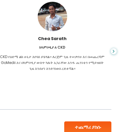
Chea Sarath
ከካምቦዲያ ለ CKD
CKD የዕድሜ ልክ ሁኔታ እየባሰ ይሄዳል። ለረጅም ጊዜ ተሠቃየሁ እና በመጨረሻም
መቼም ህይ
GoMedii እና በካምቦዲያ ውስጥ ካሉት አጋራቸው አንዱ ጤንነቴን የሚይዝበት
ስመረመር ፣
ጊዜ እንደሆነ እንድገነዘብ ረድቶኛል።
እንዳለብኝ
ተጨማሪ ያስሱ