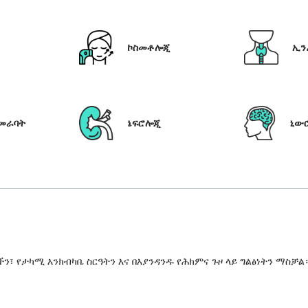
ኮስመቶሎጂ
ኢን
የመራባት
ኔፍሮሎጂ
ኒው
 የታካሚ እንክብካቤ ስርዓትን እና በእያንዳንዱ የሕክምና ጉዞ ላይ ግልፅነትን ማስቻል