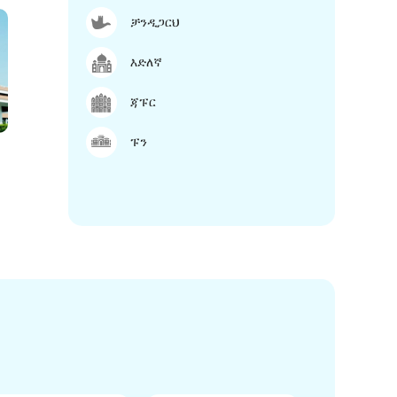
ቻንዲጋርህ
እድለኛ
ጃፑር
ፑን