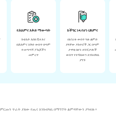
የሕክምና እቅድ ማውጣት
ከችግር ነጻ የሆነ ህክምና
ና
ከቲኬት እስከ ቪዛ እና
በአገሪቱ ውስጥ ካሉ ልምድ
በሕክምና እቅድ ውስጥ በጣም
ያላቸው ዶክተሮች ጋር በጣም
ተመጣጣኝ ፓኬጆችን
ታዋቂ በሆኑ ሆስፒታሎች
መምረጥ
ውስጥ የተሻለውን እንክብካቤ
ያግኙ
 ምርጡን ጥራት ያለው የጤና እንክብካቤ በማግኘት ልምዳቸውን ያካፍሉ።