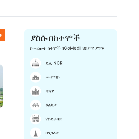
ቱ
ያስሱ
በከተሞች
በመረጡት ከተሞች በGoMedii ህክምና ያግኙ
ዴሊ NCR
ሙምባይ
ቼናይ
ኮልካታ
ሃይደራባድ
ባንጋሎር