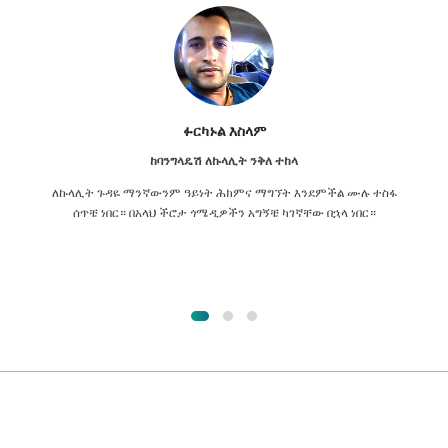
ፉርካኑል እስላም
ከባንግላዴሽ ለኩላሊት ንቅለ ተከላ
ለኩላሊት ጉዳዬ ማንኛውንም ዓይነት ሕክምና ማግኘት እንደምችል ሙሉ ተስፋ
ሰጥቼ ነበር። በአላህ ችሮታ ጎሜዲዎችን አግኝቼ ካገኛቸው በኋላ ነበር።