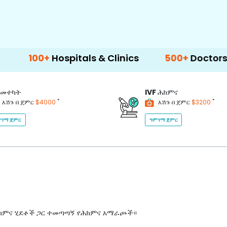
spitals & Clinics
500+
Doctors & Surgeons
መተካት
IVF
ሕክምና
*
*
እሽጉ በ ጀምር
$4000
እሽጉ በ ጀምር
$3200
ገማ ጀምር
ግምገማ ጀምር
ሕክምና ሂደቶች ጋር ተመጣጣኝ የሕክምና አማራጮች።