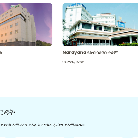
ል
Narayana የልብ ሳይንስ ተቋም
ባንጋሎር
,
ሕንድ
ርዳት
ን የተሳካ ለማድረግ ቀላል እና ግልፅ ሂደትን ይለማመዱ።