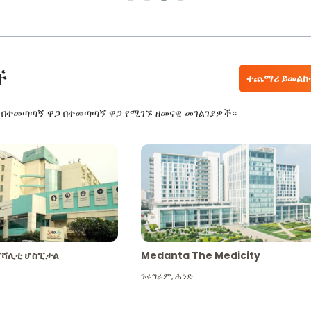
ች
ተጨማሪ ይመልከ
ር በተመጣጣኝ ዋጋ በተመጣጣኝ ዋጋ የሚገኙ ዘመናዊ መገልገያዎች።
ፔሻሊቲ ሆስፒታል
Medanta The Medicity
ጉሩግራም
,
ሕንድ