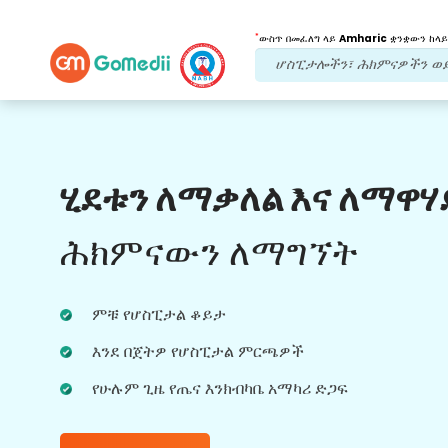
*
ውስጥ በመፈለግ ላይ
Amharic
ቋንቋውን ከላይ
የእኛ ጥቅሞች
ሂደቱን ለማቃለል እና ለማዋሃ
የድህረ ህክምና
ክትትል
የሚደረግበት እንክብካቤ
ሕክምናውን ለማግኘት
ችግሮቻችሁን በማንኛውም ጊዜ ለመፍታት ከቡድናችን
ጋር 24x7 የህክምና እና የታካሚ ድጋፍ ያግኙ።
ምቹ የሆስፒታል ቆይታ
በሕክምና ፍላጎቶችዎ ላይ መደበኛ ዝመናዎች።
እንደ በጀትዎ የሆስፒታል ምርጫዎች
የሁሉም ጊዜ የጤና እንክብካቤ አማካሪ ድጋፍ