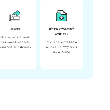
መፍሰስ
ክትትል የሚደረግበት
እንክብካቤ
ከችግር ነጻ የሆነ የማስወጣት
ሂደት ከሰነዶች እና ሌሎች
ድህረ-ፈሳሽ መደበኛ ክትትል
መገልገያዎች ጋር ይንከባከባል።
እና የመድኃኒት ማሟያዎችን
በሙሉ ይቀበላል