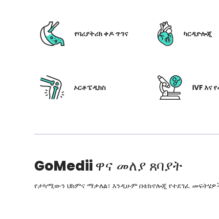
የባሪያትሪክ ቀዶ ጥገና
ካርዲዮሎጂ
ኦርቶፔዲክስ
IVF እና 
GoMedii
ዋና መለያ ጸባያት
የታካሚውን ህክምና ማቃለል፣ እንዲሁም በቴክኖሎጂ የተደገፈ መፍትሄዎችን፣