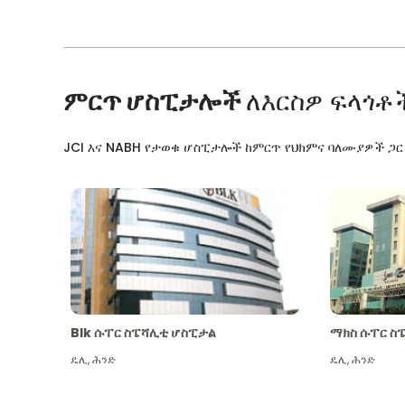
ምርጥ ሆስፒታሎች
ለእርስዎ ፍላጎቶ
JCI እና NABH የታወቁ ሆስፒታሎች ከምርጥ የህክምና ባለሙያዎች ጋ
Blk ሱፐር ስፔሻሊቲ ሆስፒታል
ማክስ ሱፐር ስ
ዴሊ
,
ሕንድ
ዴሊ
,
ሕንድ