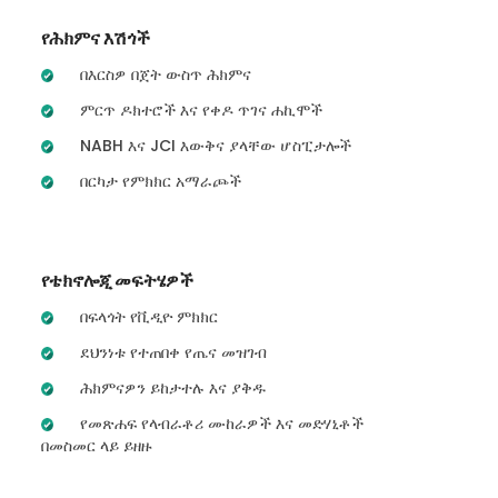
የሕክምና እሽጎች
በእርስዎ በጀት ውስጥ ሕክምና
ምርጥ ዶክተሮች እና የቀዶ ጥገና ሐኪሞች
NABH እና JCI እውቅና ያላቸው ሆስፒታሎች
በርካታ የምክክር አማራጮች
የቴክኖሎጂ መፍትሄዎች
በፍላጎት የቪዲዮ ምክክር
ደህንነቱ የተጠበቀ የጤና መዝገብ
ሕክምናዎን ይከታተሉ እና ያቅዱ
የመጽሐፍ የላብራቶሪ ሙከራዎች እና መድሃኒቶች
በመስመር ላይ ይዘዙ