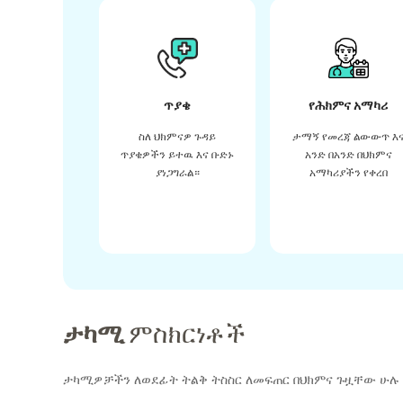
ጥያቄ
የሕክምና አማካሪ
ስለ ህክምናዎ ጉዳይ
ታማኝ የመረጃ ልውውጥ እ
ጥያቄዎችን ይተዉ እና ቡድኑ
አንድ በአንድ በህክምና
ያነጋግራል።
አማካሪያችን የቀረበ
ታካሚ
ምስክርነቶች
ታካሚዎቻችን ለወደፊት ትልቅ ትስስር ለመፍጠር በህክምና ጉዟቸው ሁሉ