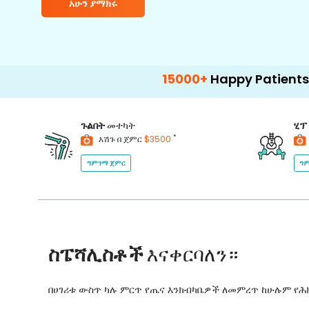
አሁን ያማክሩ
15000+
Happy Patients
100+
Ho
ጉልበት
መተካት
ሂፕ
*
እሽጉ በ ጀምር
$3500
ግምገማ ጀምር
ግም
ስፔሻሊስቶች
እናቀርባለን።
በሀገሪቱ ውስጥ ካሉ ምርጥ የጤና እንክብካቤዎች ለመምረጥ ከሁሉም የ