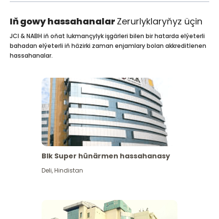
Iň gowy hassahanalar
Zerurlyklaryňyz üçin
JCI & NABH iň oňat lukmançylyk işgärleri bilen bir hatarda elýeterli
bahadan elýeterli iň häzirki zaman enjamlary bolan akkreditlenen
hassahanalar.
Blk Super hünärmen hassahanasy
Deli
,
Hindistan