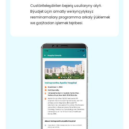
Custöriteleşdirilen bejeriş usullaryny alyň.
Býudjet üçin amatly we kynçylyksyz
resminamalary programma arkaly ýüklemek
we gaýtadan işlemek tejribesi.