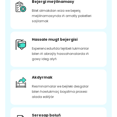
Bejergi meýilnamasy
Bilet almakdan wiza we bejeriş
meýilnamasynda iň amatly paketleri
saýlamak
Hassale mugt bejergisi
Experiencedurtda tejribeli lukmanlar
bilen iň abraýly hassahanalarda iň
gowy ideg alyň
Akdyrmak
Resminamalar we beýleki desgalar
bilen howlukmaç boşatma prosesi
alada edilýär
Seresap boluň