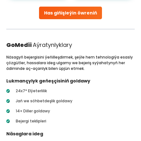
Has giňişleýin öwreniň
GoMedii
Aýratynlyklary
Näsagyň bejergisini ýeňilleşdirmek, şeýle hem tehnologiýa esasly
çözgütler, hassalara ideg ulgamy we bejeriş syýahatynyň her
ädiminde aç-açanlyk bilen üpjün etmek.
Lukmançylyk geňeşçisiniň goldawy
24x7* Elýeterlilik
Jaň we söhbetdeşlik goldawy
14+ Diller goldawy
Bejergi teklipleri
Näsaglara ideg