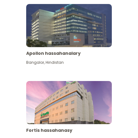
Apollon hassahanalary
Has giňişleýin gör
Bangalor
,
Hindistan
Fortis hassahanasy