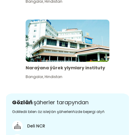
Bangalor
,
Hindistan
Naraýana ýürek ylymlary instituty
Bangalor
,
Hindistan
Gözläň
şäherler tarapyndan
GoMedii bilen öz isleýän şäherleriňizde bejergi alyň
Deli NCR