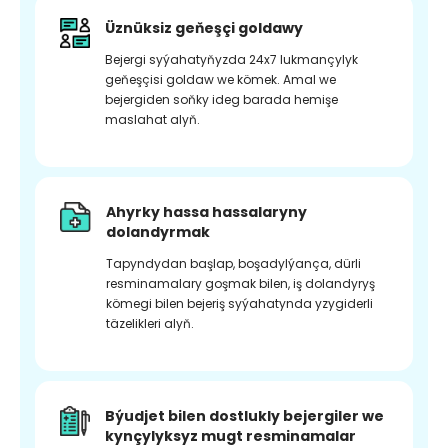
Üznüksiz geňeşçi goldawy
Bejergi syýahatyňyzda 24x7 lukmançylyk
geňeşçisi goldaw we kömek. Amal we
bejergiden soňky ideg barada hemişe
maslahat alyň.
Ahyrky hassa hassalaryny
dolandyrmak
Tapyndydan başlap, boşadylýança, dürli
resminamalary goşmak bilen, iş dolandyryş
kömegi bilen bejeriş syýahatynda yzygiderli
täzelikleri alyň.
Býudjet bilen dostlukly bejergiler we
kynçylyksyz mugt resminamalar