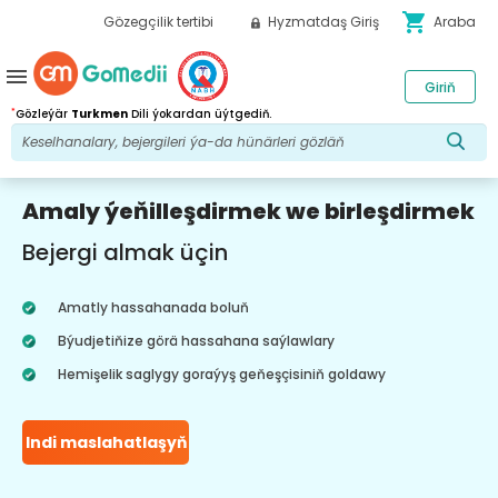
shopping_cart
Gözegçilik tertibi
Hyzmatdaş Giriş
Araba
menu
Giriň
*
Gözleýär
Turkmen
Dili ýokardan üýtgediň.
Amaly ýeňilleşdirmek we birleşdirmek
Bejergi almak üçin
Amatly hassahanada boluň
Býudjetiňize görä hassahana saýlawlary
Hemişelik saglygy goraýyş geňeşçisiniň goldawy
Indi maslahatlaşyň