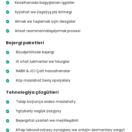
Keselhanada bagyşlanan işgärler
Syýahat we ýaşaýyş jaý kömegi
Almak we taşlamak üçin desgalar
Aňsat resminamalaşdyrmak prosesi
Bejergi paketleri
Býudjetiňizde bejergi
Iň oňat lukmanlar we hirurglar
NABH & JCI Çalt hassahanalar
Köp maslahat beriş opsiýalary
Tehnologiýa çözgütleri
Talap boýunça wideo maslahaty
Ygtybarly saglyk ýazgysy
Bejergiňizi yzarlaň we meýilleşdiriň
Kitap laboratoriýasy synaglary we onlaýn dermanlary sargyt