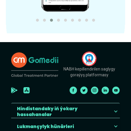
NABH kepillendirilen saglygy
goraýyş platformasy
Hindistandaky iň ýokary
hassahanalar
Lukmançylyk hünärleri