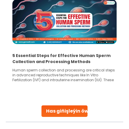
5 Essential Steps for Effective Human Sperm
Collection and Processing Methods
Human sperm collection and processing are critical steps
in advanced reproductive techniques like In Vitro
Fertilization (IVF) and intrauterine insemination (IUI). These
methods enable medical professionals to tackle fertility
challenges and help couples achieve their dream of
parenthood. Skilled technicians collect sperm using
specialized procedures to ensure optimal quality. Once
collected, they process the
Has giňişleýin öwreniň
Continue Reading