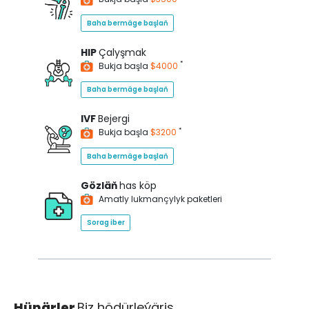
Baha bermäge başlaň
HIP
Çalyşmak
*
Bukja başla
$4000
Baha bermäge başlaň
IVF
Bejergi
*
Bukja başla
$3200
Baha bermäge başlaň
Gözläň
has köp
Amatly lukmançylyk paketleri
Sorag iber
Hünärler
Biz hödürleýäris