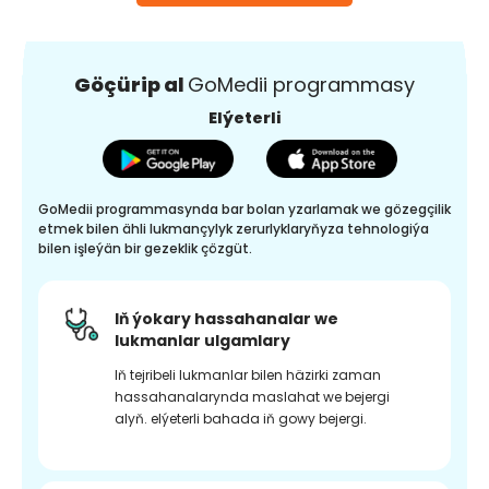
Göçürip al
GoMedii programmasy
Elýeterli
GoMedii programmasynda bar bolan yzarlamak we gözegçilik
etmek bilen ähli lukmançylyk zerurlyklaryňyza tehnologiýa
bilen işleýän bir gezeklik çözgüt.
Iň ýokary hassahanalar we
lukmanlar ulgamlary
Iň tejribeli lukmanlar bilen häzirki zaman
hassahanalarynda maslahat we bejergi
alyň. elýeterli bahada iň gowy bejergi.