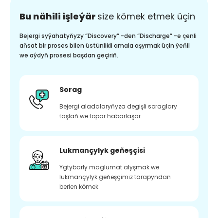
Bu nähili işleýär
size kömek etmek üçin
Bejergi syýahatyňyzy “Discovery” -den “Discharge” -e çenli
aňsat bir proses bilen üstünlikli amala aşyrmak üçin ýeňil
we aýdyň prosesi başdan geçiriň.
Sorag
Bejergi aladalaryňyza degişli soraglary
taşlaň we topar habarlaşar
Lukmançylyk geňeşçisi
Ygtybarly maglumat alyşmak we
lukmançylyk geňeşçimiz tarapyndan
berlen kömek