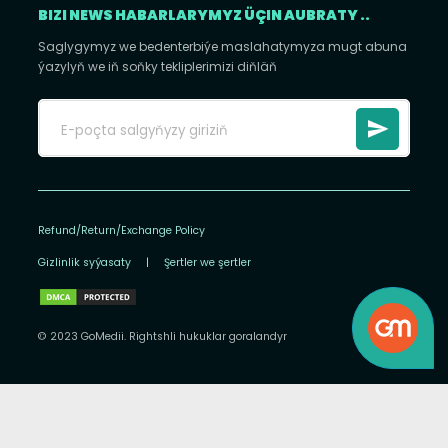
BIZI NEWS HABARLARYMYZ ÜÇIN AUBRATY ..
Saglygymyz we bedenterbiýe maslahatymyza mugt abuna
ýazylyň we iň soňky tekliplerimizi diňläň
Refund/Return/Exchange Policy
Gizlinlik syýasaty
|
Şertler we şertler
© 2023 GoMedii. Rightshli hukuklar goralandyr