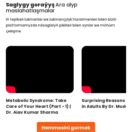
Saglygy goraýyş
Ara alyp
maslahatlaşmalar
Iň tejribeli lukmanlar we lukmançylyk hünärmenleri bilen biziň
platformamyzda näsaglaryň pikirleri bilen synlar we möhüm
çekişme.
Metabolic Syndrome: Take
Surprising Reasons fo
Care of Your Heart (Part - 1) |
in Adults By Dr. Mudas
Dr. Ajay Kumar Sharma
Hemmesini gormek