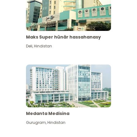
Maks Super hünär hassahanasy
Deli
,
Hindistan
Medanta Medisina
Gurugram
,
Hindistan