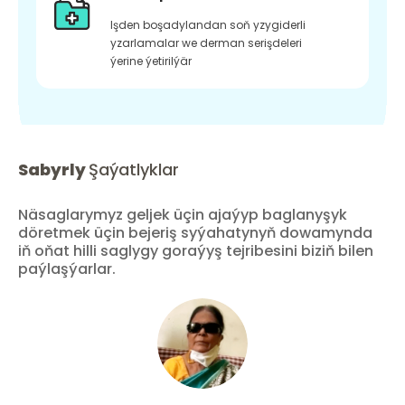
Işden boşadylandan soň yzygiderli
yzarlamalar we derman serişdeleri
ýerine ýetirilýär
Sabyrly
Şaýatlyklar
Näsaglarymyz geljek üçin ajaýyp baglanyşyk
döretmek üçin bejeriş syýahatynyň dowamynda
iň oňat hilli saglygy goraýyş tejribesini biziň bilen
paýlaşýarlar.