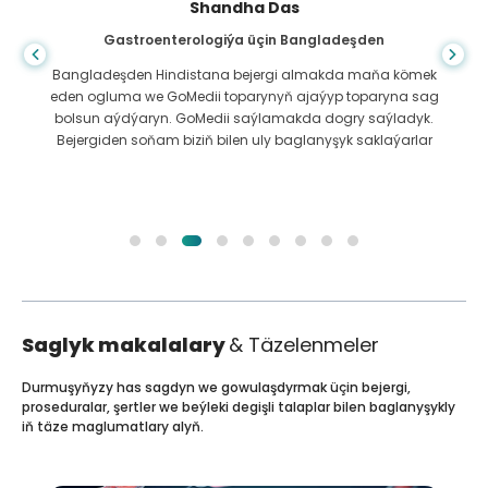
Shandha Das
Gastroenterologiýa üçin Bangladeşden
Bangladeşden Hindistana bejergi almakda maňa kömek
eden ogluma we GoMedii toparynyň ajaýyp toparyna sag
bolsun aýdýaryn. GoMedii saýlamakda dogry saýladyk.
Bejergiden soňam biziň bilen uly baglanyşyk saklaýarlar
Saglyk makalalary
& Täzelenmeler
Durmuşyňyzy has sagdyn we gowulaşdyrmak üçin bejergi,
proseduralar, şertler we beýleki degişli talaplar bilen baglanyşykly
iň täze maglumatlary alyň.