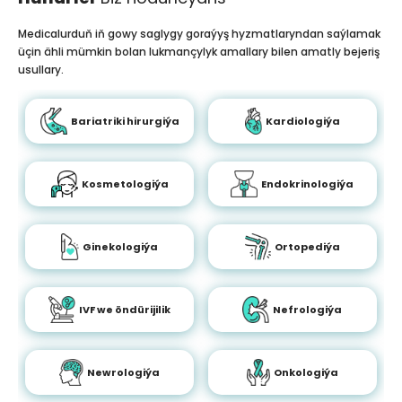
Medicalurduň iň gowy saglygy goraýyş hyzmatlaryndan saýlamak
üçin ähli mümkin bolan lukmançylyk amallary bilen amatly bejeriş
usullary.
Bariatriki hirurgiýa
Kardiologiýa
Kosmetologiýa
Endokrinologiýa
Ginekologiýa
Ortopediýa
IVF we öndürijilik
Nefrologiýa
Newrologiýa
Onkologiýa