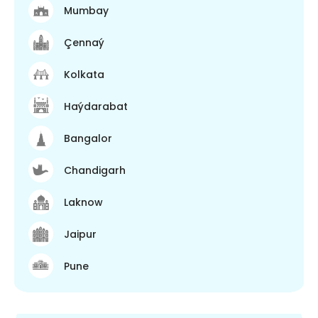
Mumbay
Çennaý
Kolkata
Haýdarabat
Bangalor
Chandigarh
Laknow
Jaipur
Pune