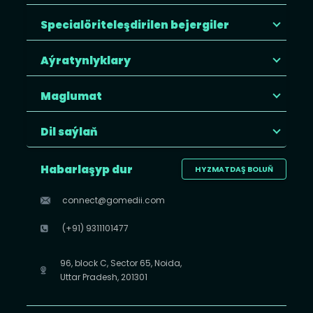
Specialöriteleşdirilen bejergiler
Aýratynlyklary
Maglumat
Dil saýlaň
Habarlaşyp dur
HYZMATDAŞ BOLUŇ
connect@gomedii.com
(+91) 9311101477
96, block C, Sector 65, Noida,
Uttar Pradesh, 201301