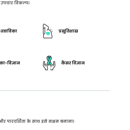
ती उपचार विकल्प।
ःस्त्राविका
प्रसूतिशास्र
रिका-विज्ञान
कैंसर विज्ञान
 और पारदर्शिता के साथ इसे सक्षम बनाना।