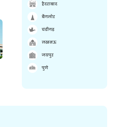
हैदराबाद
बैंगलोर
चंडीगढ़
लखनऊ
जयपुर
पुणे