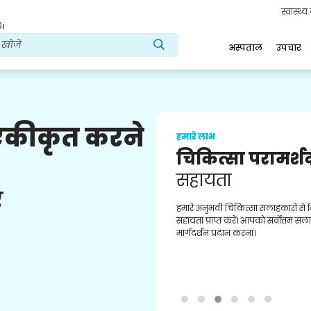
स्वास्थ्
ं।
अस्पताल
उपचार
 एकीकृत करने
हमारे लाभ
चिकित्सा परामर्श
सहायता
ए
हमारे अनुभवी चिकित्सा सलाहकारों से
सहायता प्राप्त करें। आपको सर्वोत्तम स
मार्गदर्शन प्रदान करना।