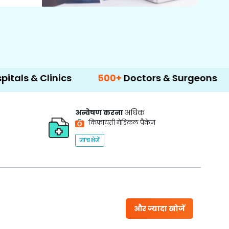
inics
500+
Doctors & Surgeons
14+
Lang
अन्वेषण करना
अधिक
किफायती मेडिकल पैकेज
जांच भेजें
और ज्यादा खोजें