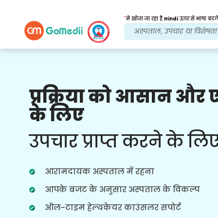
*
में खोजा जा रहा है
Hindi
ऊपर से भाषा बदले
प्रक्रिया को आसान और
हमारे लाभ
के लिए
इलाज के बाद
अनुवर्ती
देखभाल
उपचार प्राप्त करने के लि
हर समय आपकी समस्याओं का समाधान करने
वाली हमारी टीम के साथ चौबीसों घंटे चिकित्सा
और रोगी सहायता प्राप्त करें। आपके उपचार की
आरामदायक अस्पताल में रहना
जरूरतों पर नियमित अपडेट।
आपके बजट के अनुसार अस्पताल के विकल्प
ऑल-टाइम हेल्थकेयर काउंसलर सपोर्ट