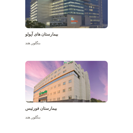
بیمارستان های آپولو
بنگلور
,
هند
بیشتر ببینید
بیمارستان فورتیس
بنگلور
,
هند