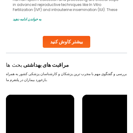
in advanced reproductive techniques like In Vitro
Fertilization (IVF) and intrauterine insemination (IUI). These
methods enable medical professionals to tackle fertility
به خواندن ادامه دهید
challenges and help couples achieve their dream of
parenthood. Skilled technicians collect sperm using
specialized procedures to ensure optimal quality. Once
collected, they process the
بیشتر کاوش کنید
Continue Reading
مراقبت های بهداشتی
بحث ها
بررسی و گفتگوی مهم با مجرب ترین پزشکان و کارشناسان پزشکی کشور به همراه
بازخورد بیماران در پلتفرم ما.