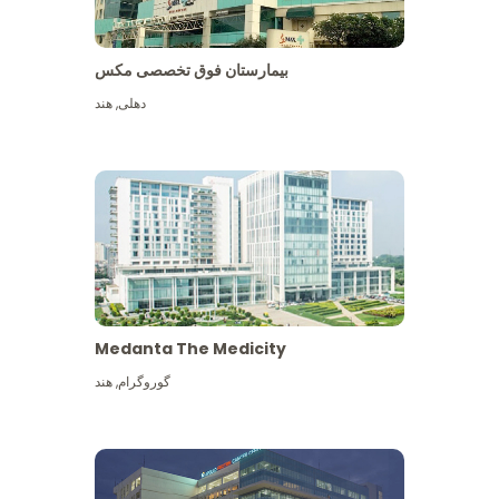
بیمارستان فوق تخصصی مکس
دهلی
,
هند
Medanta The Medicity
گوروگرام
,
هند