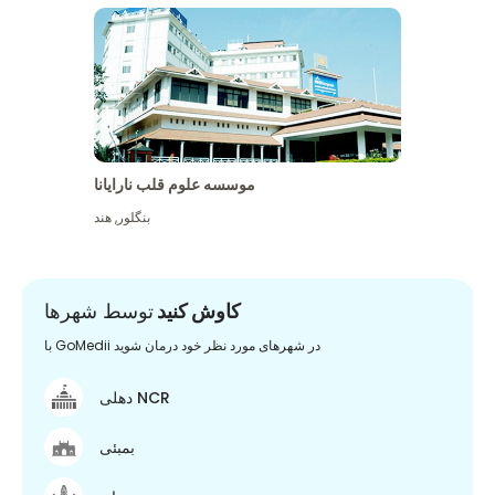
موسسه علوم قلب نارایانا
بنگلور
,
هند
کاوش کنید
توسط شهرها
با GoMedii در شهرهای مورد نظر خود درمان شوید
دهلی NCR
بمبئی