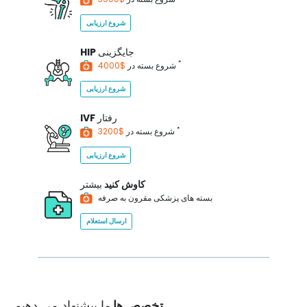
شروع ارزیابی
جایگزینی
HIP
*
$4000
شروع بسته در
شروع ارزیابی
رفتار
IVF
*
$3200
شروع بسته در
شروع ارزیابی
کاوش کنید
بیشتر
بسته های پزشکی مقرون به صرفه
ارسال استعلام
تخصص ها
ما پیشنهاد می دهیم