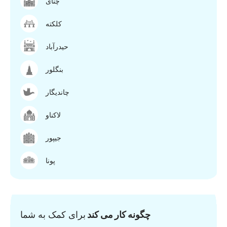
چنای
کلکته
حیدرآباد
بنگلور
چاندیگار
لاکناو
جیپور
پونا
چگونه کار می کند
برای کمک به شما