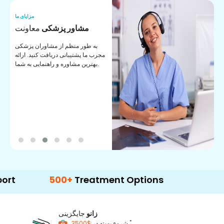
ما
مزایای ما
ا
مشاور پزشکی
معاونت
ن
به طور منظم از مشاوران پزشکی
ان
مجرب ما پشتیبانی دریافت کنید. ارائه
ی
بهترین مشاوره و راهنمایی به شما.
500+
Treatment Options
زانو
جایگزینی
*
$3500
شروع بسته در