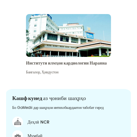
Институти илмҳои кардиологии Нараяна
Бангалор
,
Ҳиндустон
Кашф кунед
аз ҷониби шаҳрҳо
Бо GoMedii дар шаҳрҳои интихобкардаатон табобат гиред
Деҳлӣ NCR
Мумбай