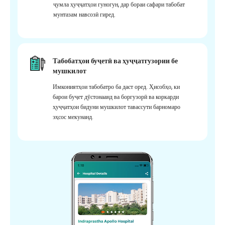
ҷумла ҳуҷҷатҳои гуногун, дар бораи сафари табобат
мунтазам навсозӣ гиред.
Табобатҳои буҷетӣ ва ҳуҷҷатгузории бе
мушкилот
Имкониятҳои табобатро ба даст оред. Ҳисобҳо, ки
барои буҷет дӯстонаанд ва боргузорӣ ва коркарди
ҳуҷҷатҳои бидуни мушкилот тавассути барномаро
эҳсос мекунанд.