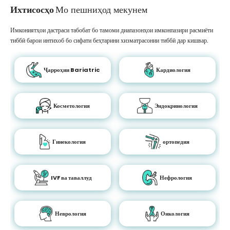
Ихтисосҳо
Мо пешниҳод мекунем
Имкониятҳои дастраси табобат бо тамоми диапазонҳои имконпазири расмиёти
тиббӣ барои интихоб бо сифати беҳтарини хизматрасонии тиббӣ дар кишвар.
Ҷарроҳии Bariatric
Кардиология
Косметология
Эндокринология
Гинекология
ортопедия
IVF ва таваллуд
Нефрология
Неврология
Онкология