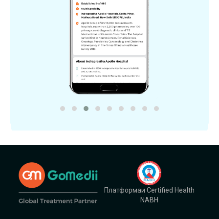
Платформаи Certified Health
NABH