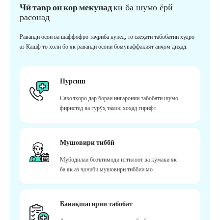
Чӣ тавр он кор мекунад
ки ба шумо ёрй
расонад
Раванди осон ва шаффофро таҷриба кунед, то саёҳати табобатии худро
аз Кашф то холӣ бо як раванди осони бомуваффақият анҷом диҳад.
Пурсиш
Саволҳоро дар бораи нигаронии табобати шумо
фиристед ва гурӯҳ тамос хоҳад гирифт
Мушовири тиббӣ
Мубодилаи боэътимоди иттилоот ва кӯмаки як
ба як аз ҷониби мушовири тиббии мо
Банақшагирии табобат