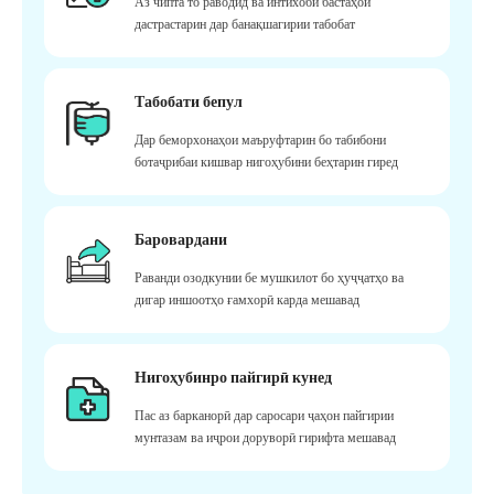
Аз чипта то раводид ва интихоби бастаҳои
дастрастарин дар банақшагирии табобат
Табобати бепул
Дар беморхонаҳои маъруфтарин бо табибони
ботаҷрибаи кишвар нигоҳубини беҳтарин гиред
Баровардани
Раванди озодкунии бе мушкилот бо ҳуҷҷатҳо ва
дигар иншоотҳо ғамхорӣ карда мешавад
Нигоҳубинро пайгирӣ кунед
Пас аз барканорӣ дар саросари ҷаҳон пайгирии
мунтазам ва иҷрои доруворӣ гирифта мешавад