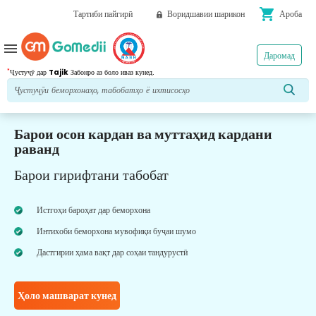
shopping_cart
Тартиби пайгирӣ
Воридшавии шарикон
Ароба
menu
Даромад
*
Ҷустуҷӯ дар
Tajik
Забонро аз боло иваз кунед.
Барои осон кардан ва муттаҳид кардани
раванд
Барои гирифтани табобат
Истгоҳи бароҳат дар беморхона
Интихоби беморхона мувофиқи буҷаи шумо
Дастгирии ҳама вақт дар соҳаи тандурустӣ
Ҳоло машварат кунед