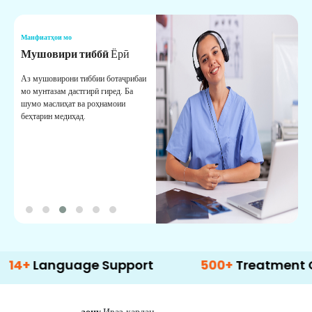
Манфиатҳои мо
М
Мушовири тиббӣ
Ёрӣ
В
М
Аз мушовирони тиббии ботаҷрибаи
мо мунтазам дастгирӣ гиред. Ба
М
шумо маслиҳат ва роҳнамоии
б
беҳтарин медиҳад.
д
б
anguage Support
500+
Treatment Option