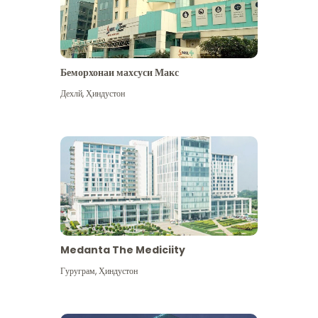
Беморхонаи махсуси Макс
Дехлй
,
Ҳиндустон
Medanta The Mediciity
Гуруграм
,
Ҳиндустон