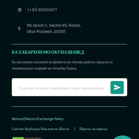
(+91) 9311101477
96, block C, Sector 65, Noida,
Uttar Pradesh, 201301
БА ХАБАРХОИ МО ОБУНА ШАВЕД
Ба маслиҳати саломатӣ ва фитнеси мо обунаи ройгон гиред ва аз
пешниҳодҳои охирини мо бохабар бошед
Refund/Return/Exchange Policy
Сиёсати Корбурди Маълумоти Шахсӣ
|
Шартҳо ва шартҳо