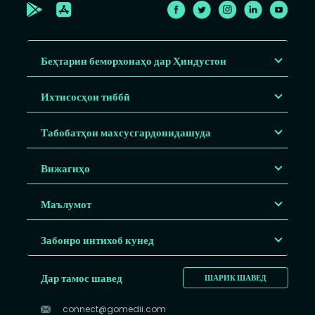
Беҳтарин беморхонаҳо дар Ҳиндустон
Ихтисосҳои тиббӣ
Табобатҳои махсусгардонидашуда
Вижагиҳо
Маълумот
Забонро интихоб кунед
Дар тамос шавед
ШАРИК ШАВЕД
connect@gomedii.com