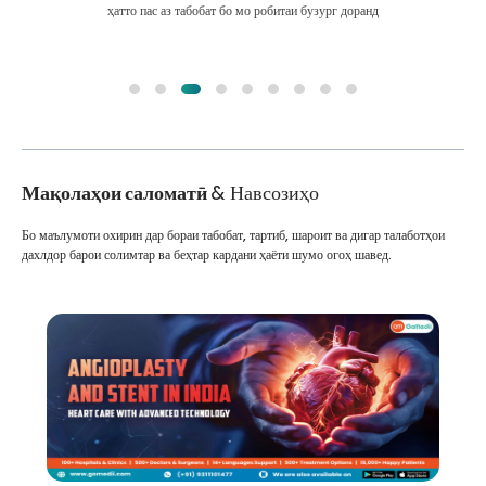
ҳатто пас аз табобат бо мо робитаи бузург доранд
Мақолаҳои саломатӣ
& Навсозиҳо
Бо маълумоти охирин дар бораи табобат, тартиб, шароит ва дигар талаботҳои
дахлдор барои солимтар ва беҳтар кардани ҳаёти шумо огоҳ шавед.