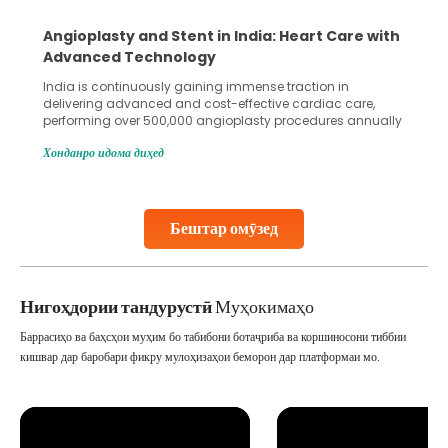
Angioplasty and Stent in India: Heart Care with
Advanced Technology
India is continuously gaining immense traction in
delivering advanced and cost-effective cardiac care,
performing over 500,000 angioplasty procedures annually
with a success rate exceeding 90%. Patients across the
Хонданро идома диҳед
globe are searching for treatments like angioplasty and
stent placement in Indian hospitals, owing to the
combination of high-quality care and affordability.
Studies, such as one published
Бештар омӯзед
Continue Reading
Нигоҳдории тандурустӣ
Муҳокимаҳо
Баррасиҳо ва баҳсҳои муҳим бо табибони ботаҷриба ва коршиносони тиббии
кишвар дар баробари фикру мулоҳизаҳои беморон дар платформаи мо.