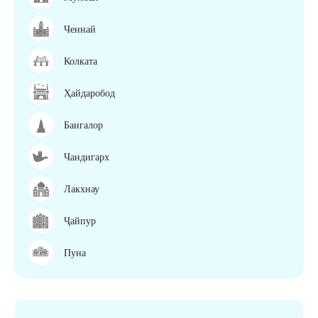
Ченнай
Колката
Ҳайдаробод
Бангалор
Чандигарх
Лакхнау
Ҷайпур
Пуна