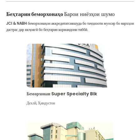
Беҳтарин беморхонаҳо
Барои ниёзҳои шумо
JCI & NABH беморхонаҳои аккредитатсияшуда бо таҷҳизоти муосир бо нархҳои
дастрас дар якҷоягӣ бо беҳтарин кормандони тиббӣ.
Беморхонаи Super Specialty Blk
Дехлй
,
Ҳиндустон