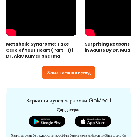
Metabolic Syndrome: Take
Surprising Reasons fo
Care of Your Heart (Part - 1) |
in Adults By Dr. Mudas
Dr. Ajay Kumar Sharma
Ҳама тамошо кунед
Зеркашӣ кунед
Барномаи GoMedii
Дар дастрас
Ҳалли ягонаи ба технология асосёфта барои ҳама ниёзҳои тиббии шумо бо