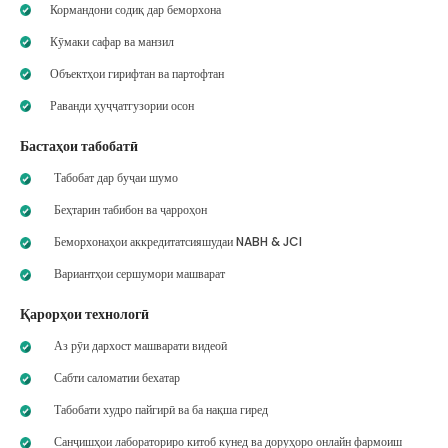
Кормандони содиқ дар беморхона
Кӯмаки сафар ва манзил
Объектҳои гирифтан ва партофтан
Раванди ҳуҷҷатгузории осон
Бастаҳои табобатӣ
Табобат дар буҷаи шумо
Беҳтарин табибон ва ҷарроҳон
Беморхонаҳои аккредитатсияшудаи NABH & JCI
Вариантҳои сершумори машварат
Қарорҳои технологӣ
Аз рӯи дархост машварати видеоӣ
Сабти саломатии бехатар
Табобати худро пайгирӣ ва ба нақша гиред
Санҷишҳои лабораториро китоб кунед ва доруҳоро онлайн фармоиш