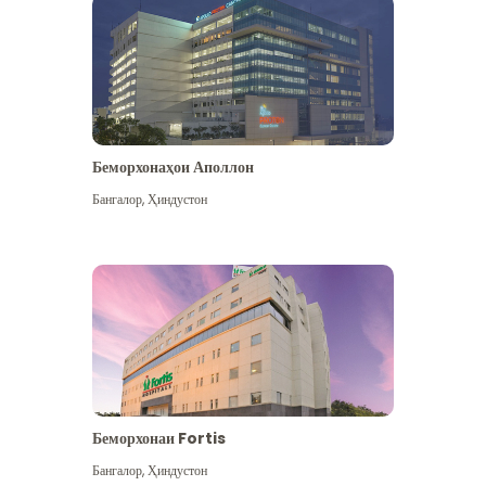
Беморхонаҳои Аполлон
Бангалор
,
Ҳиндустон
Бештар дидан
Беморхонаи Fortis
Бангалор
,
Ҳиндустон