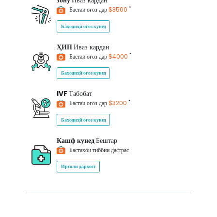
зону
Иваз кардан
*
Бастаи оғоз дар
$3500
Баҳодиҳӣ оғоз кунед
ҲИП
Иваз кардан
*
Бастаи оғоз дар
$4000
Баҳодиҳӣ оғоз кунед
IVF
Табобат
*
Бастаи оғоз дар
$3200
Баҳодиҳӣ оғоз кунед
Кашф кунед
Бештар
Бастаҳои тиббии дастрас
Ирсоли дархост