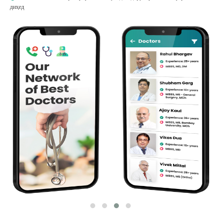
диҳед