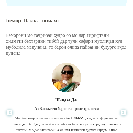
Бемор
Шаҳодатномаҳо
Беморони мо таҷрибаи худро бо мо дар гирифтани
хидмати беҳтарини тиббӣ дар тӯли сафари муолиҷаи худ
мубодила мекунанд, то барои оянда пайванди бузурге эҷод
кунанд.
Шандха Дас
Аз Бангладеш барои гастроэнтерология
Ман ба писарам ва дастаи олиҷаноби GoMedii, ки дар сафари ман аз
Бангладеш ба Ҳиндустон барои табобат ба ман кӯмак карданд, ташаккур
гуфтам. Мо дар интихоби GoMedii интихоби дуруст кардем. Онҳо