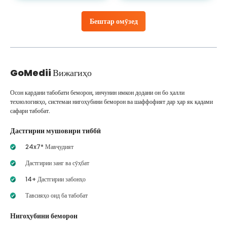
Бештар омӯзед
GoMedii
Вижагиҳо
Осон кардани табобати беморон, инчунин имкон додани он бо ҳалли
технологияҳо, системаи нигоҳубини беморон ва шаффофият дар ҳар як қадами
сафари табобат.
Дастгирии мушовири тиббӣ
24x7* Мавҷудият
Дастгирии занг ва сӯҳбат
14+ Дастгирии забонҳо
Тавсияҳо оид ба табобат
Нигоҳубини беморон