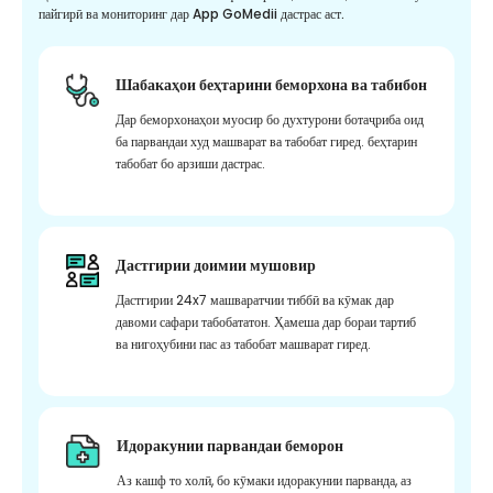
пайгирӣ ва мониторинг дар App GoMedii дастрас аст.
Шабакаҳои беҳтарини беморхона ва табибон
Дар беморхонаҳои муосир бо духтурони ботаҷриба оид
ба парвандаи худ машварат ва табобат гиред. беҳтарин
табобат бо арзиши дастрас.
Дастгирии доимии мушовир
Дастгирии 24x7 машваратчии тиббӣ ва кӯмак дар
давоми сафари табобататон. Ҳамеша дар бораи тартиб
ва нигоҳубини пас аз табобат машварат гиред.
Идоракунии парвандаи беморон
Аз кашф то холӣ, бо кӯмаки идоракунии парванда, аз