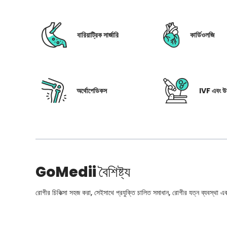
বারিয়াট্রিক সার্জারি
কার্ডিওলজি
অর্থোপেডিকস
IVF এবং উর
GoMedii
বৈশিষ্ট্য
রোগীর চিকিত্সা সহজ করা, সেইসাথে প্রযুক্তি চালিত সমাধান, রোগীর যত্ন ব্যবস্থা এবং