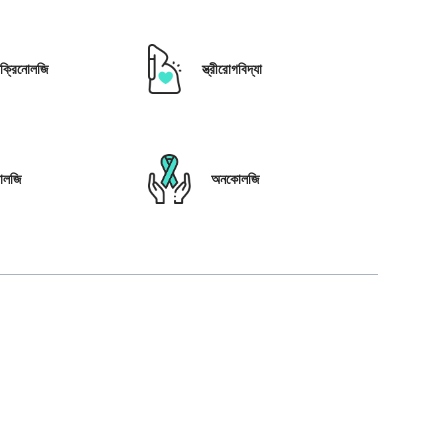
োক্রিনোলজি
স্ত্রীরোগবিদ্যা
োলজি
অনকোলজি