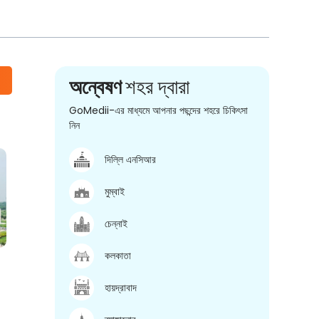
অন্বেষণ
শহর দ্বারা
GoMedii-এর মাধ্যমে আপনার পছন্দের শহরে চিকিৎসা
নিন
দিল্লি এনসিআর
মুম্বাই
চেন্নাই
কলকাতা
হায়দ্রাবাদ