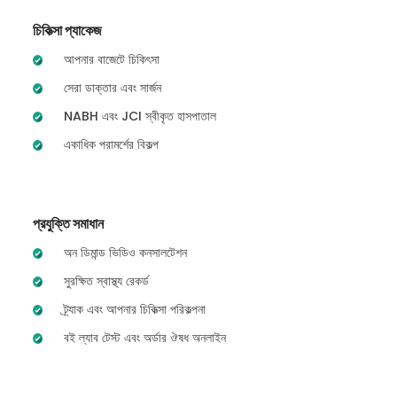
চিকিত্সা প্যাকেজ
আপনার বাজেটে চিকিৎসা
সেরা ডাক্তার এবং সার্জন
NABH এবং JCI স্বীকৃত হাসপাতাল
একাধিক পরামর্শের বিকল্প
প্রযুক্তি সমাধান
অন ডিমান্ড ভিডিও কনসালটেশন
সুরক্ষিত স্বাস্থ্য রেকর্ড
ট্র্যাক এবং আপনার চিকিত্সা পরিকল্পনা
বই ল্যাব টেস্ট এবং অর্ডার ঔষধ অনলাইন