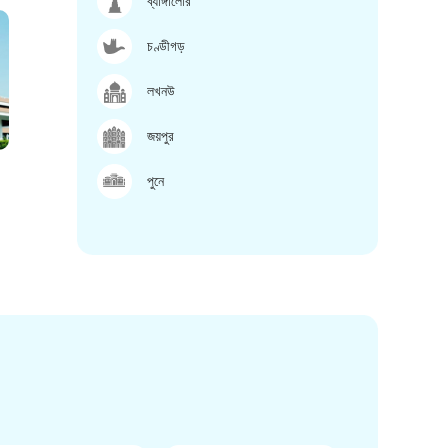
ব্যাঙ্গালোর
চণ্ডীগড়
লখনউ
জয়পুর
পুনে