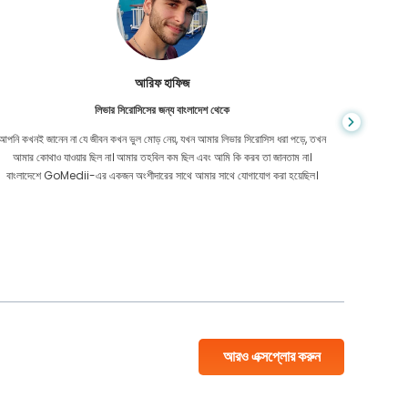
আরিফ হাফিজ
লিভার সিরোসিসের জন্য বাংলাদেশ থেকে
আপনি কখনই জানেন না যে জীবন কখন ভুল মোড় নেয়, যখন আমার লিভার সিরোসিস ধরা পড়ে, তখন
GoMedii-
আমার কোথাও যাওয়ার ছিল না। আমার তহবিল কম ছিল এবং আমি কি করব তা জানতাম না।
সমস্যার জ
বাংলাদেশে GoMedii-এর একজন অংশীদারের সাথে আমার সাথে যোগাযোগ করা হয়েছিল।
ম্যাক্সে আ
আরও এক্সপ্লোর করুন