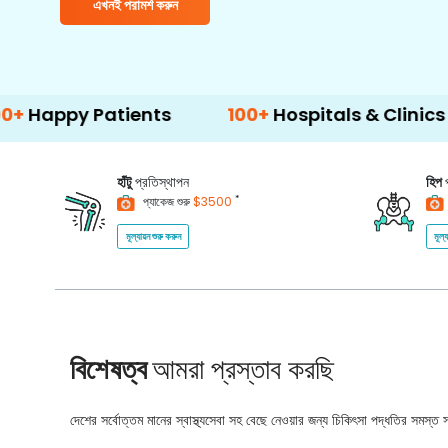
এখনই পরামর্শ করুন
Patients
100+
Hospitals & Clinics
500
হাঁটু
প্রতিস্থাপন
হিপ
*
প্যাকেজ শুরু
$3500
মূল্যায়ন শুরু করুন
মূল্
বিশেষত্ব
আমরা প্রস্তাব করছি
দেশের সর্বোত্তম মানের স্বাস্থ্যসেবা সহ বেছে নেওয়ার জন্য চিকিৎসা পদ্ধতির সমস্ত সম্