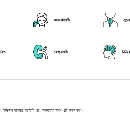
কসমেটোলজি
এন্ড
্বরতা
নেফ্রোলজি
নিউর
 চিকিত্সার যাত্রার প্রতিটি ধাপে স্বচ্ছতার সাথে এটি সক্ষম করা।