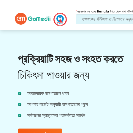
*
অনুসন্ধান করা হচ্ছে
Bangla
উপরে থেকে ভাষা পরিবর্ত
আমাদের সুবিধা
প্রক্রিয়াটি সহজ ও সংহত করতে
মেডিকেল কাউন্সেলর
সহায়তা
চিকিৎসা পাওয়ার জন্য
আমাদের অভিজ্ঞ মেডিকেল কাউন্সেলরদের কাছ থেকে নিয়মিত
সহায়তা পান। আপনাকে সর্বোত্তম পরামর্শ এবং দিকনির্দেশনা প্রদান
করে।
আরামদায়ক হাসপাতালে থাকা
আপনার বাজেট অনুযায়ী হাসপাতালের পছন্দ
সর্বকালের স্বাস্থ্যসেবা পরামর্শদাতা সমর্থন