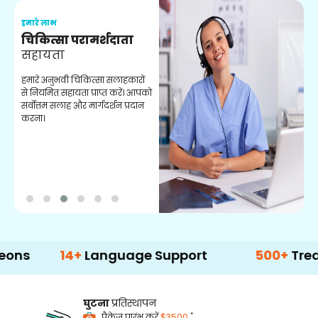
हमारे लाभ
ह
चिकित्सा परामर्शदाता
सहायता
व
हमारे अनुभवी चिकित्सा सलाहकारों
ब
से नियमित सहायता प्राप्त करें। आपको
व
सर्वोत्तम सलाह और मार्गदर्शन प्रदान
ह
करना।
ऑ
14+
Language Support
500+
Treatment 
घुटना
प्रतिस्थापन
*
पैकेज प्रारंभ करें
$3500