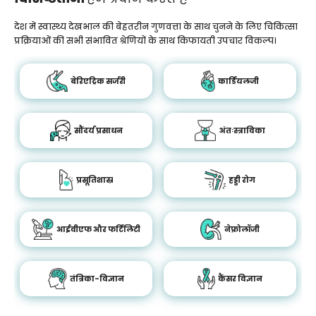
देश में स्वास्थ्य देखभाल की बेहतरीन गुणवत्ता के साथ चुनने के लिए चिकित्सा
प्रक्रियाओं की सभी संभावित श्रेणियों के साथ किफायती उपचार विकल्प।
बेरिएट्रिक सर्जरी
कार्डियलजी
सौंदर्य प्रसाधन
अंतःस्त्राविका
प्रसूतिशास्र
हड्डी रोग
आईवीएफ और फर्टिलिटी
नेफ्रोलॉजी
तंत्रिका-विज्ञान
कैंसर विज्ञान