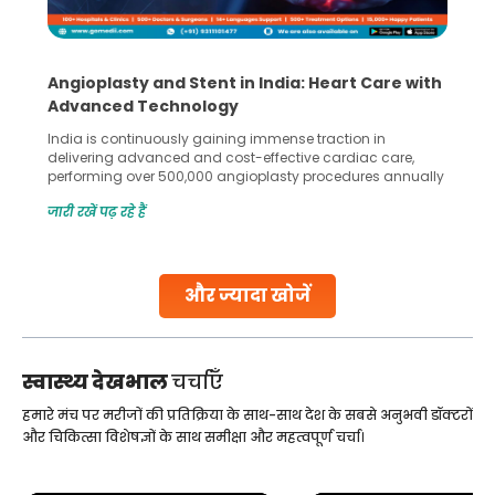
Angioplasty and Stent in India: Heart Care with
Advanced Technology
India is continuously gaining immense traction in
delivering advanced and cost-effective cardiac care,
performing over 500,000 angioplasty procedures annually
with a success rate exceeding 90%. Patients across the
जारी रखें पढ़ रहे हैं
globe are searching for treatments like angioplasty and
stent placement in Indian hospitals, owing to the
combination of high-quality care and affordability.
Studies, such as one published
और ज्यादा खोजें
Continue Reading
स्वास्थ्य देखभाल
चर्चाएँ
हमारे मंच पर मरीजों की प्रतिक्रिया के साथ-साथ देश के सबसे अनुभवी डॉक्टरों
और चिकित्सा विशेषज्ञों के साथ समीक्षा और महत्वपूर्ण चर्चा।