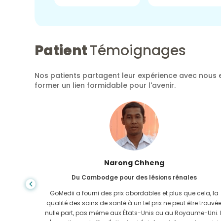
Patient
Témoignages
Nos patients partagent leur expérience avec nous e
former un lien formidable pour l'avenir.
Shanda Das
Du Bangladesh pour la gastro-entérologie
ela, la
J'ai remercié mon fils et la brillante équipe de GoMedii qui
e trouvée
m'ont aidé dans mon voyage du Bangladesh vers l'Inde
-Uni. Il
pour me faire soigner. Nous avons fait le bon choix en