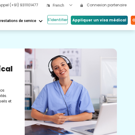
Appel
(+91) 9311101477
Connexion partenaire
French
S'identifier
keyboard_arrow_down
Appliquer un visa médical
O
restations de service
Nos
ical
Vi
Co
nos
Cons
tés.
méde
eils et
conc
réel
soin