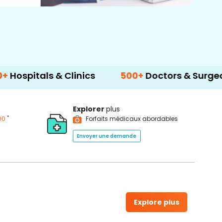
s & Clinics
500+
Doctors & Surgeons
14+
Explorer
plus
*
00
Forfaits médicaux abordables
Envoyer une demande
Explore plus