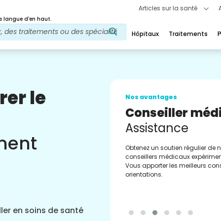
Articles sur la santé
 langue d'en haut.
Hôpitaux
Traitements
P
rer le
Nos avantages
Conseiller méd
Assistance
ement
Obtenez un soutien régulier de 
conseillers médicaux expérimen
Vous apporter les meilleurs cons
orientations.
ler en soins de santé