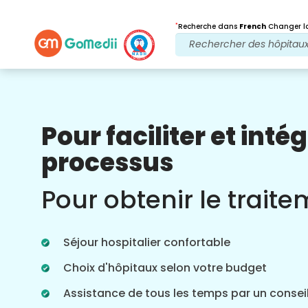
*
Recherche dans
French
Changer la
Pour faciliter et intég
Nos avantages
processus
Après traitement
Suivi des soins
Pour obtenir le trait
Bénéficiez d'une assistance médicale et
patient 24 heures sur 24, 7 jours sur 7,
grâce à notre équipe qui s'occupe de
Séjour hospitalier confortable
vos problèmes à tout moment. Mises à
jour régulières sur vos besoins de
Choix d'hôpitaux selon votre budget
traitement.
Assistance de tous les temps par un conseil