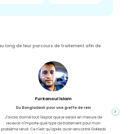
au long de leur parcours de traitement afin de
Chea Sarath
Du Cambodge pour CKD
L'IRC est une maladie qui dure toute la vie et qui s'aggrave.
On ne s
J'en ai souffert pendant longtemps et finalement GoMedii
quan
et l'un de leurs partenaires au Cambodge m'ont aidé à
n'avais 