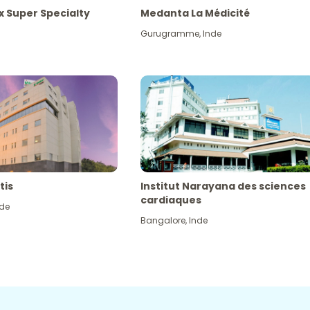
x Super Specialty
Medanta La Médicité
Gurugramme
,
Inde
tis
Institut Narayana des sciences
cardiaques
nde
Bangalore
,
Inde