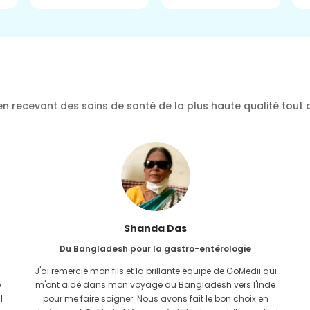
n recevant des soins de santé de la plus haute qualité tout 
Furkanoul Islam
Du Bangladesh pour une greffe de rein
J'avais donné tout l'espoir que je serais en mesure de
recevoir n'importe quel type de traitement pour mon
problème rénal. Ce n'est qu'après avoir rencontré GoMedii