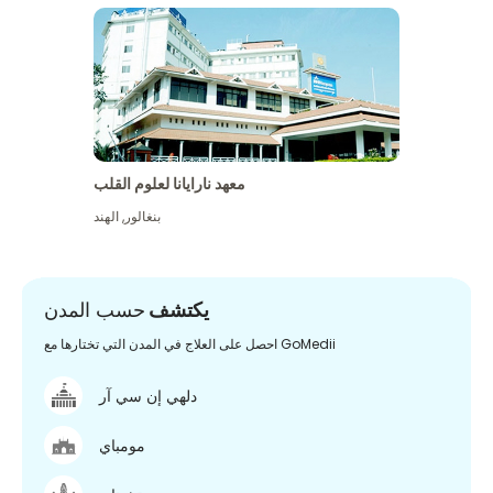
معهد نارايانا لعلوم القلب
بنغالور
,
الهند
يكتشف
حسب المدن
احصل على العلاج في المدن التي تختارها مع GoMedii
دلهي إن سي آر
مومباي