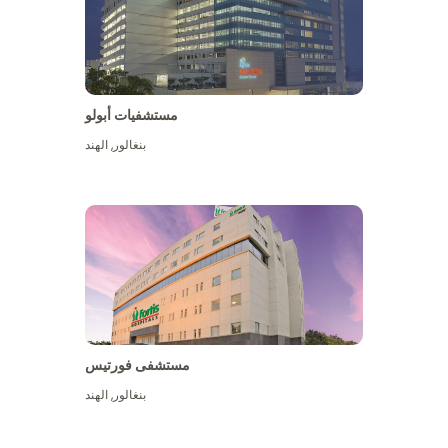
مستشفيات أبولو
بنغالور
,
الهند
عرض المزيد
مستشفى فورتيس
بنغالور
,
الهند