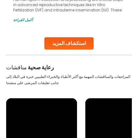
in advanced reproductive techniques like In Vitro
Fertilization (IVF) and intrauterine insemination (IUI). These
methods enable medical professionals to tackle fertility
أكمل القراءة
challenges and help couples achieve their dream of
parenthood. Skilled technicians collect sperm using
specialized procedures to ensure optimal quality. Once
collected, they process the
استكشاف المزيد
Continue Reading
رعاية صحية
مناقشات
المراجعات والمناقشات المهمة مع أكثر الأطباء والخبراء الطبيين خبرة في البلاد إلى
جانب تعليقات المرضى على منصتنا.