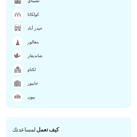
تشيناي
كولكاتا
حيدر أباد
بنغالور
شانديغار
لكناو
جايبور
بيون
كيف تعمل
لمساعدتك