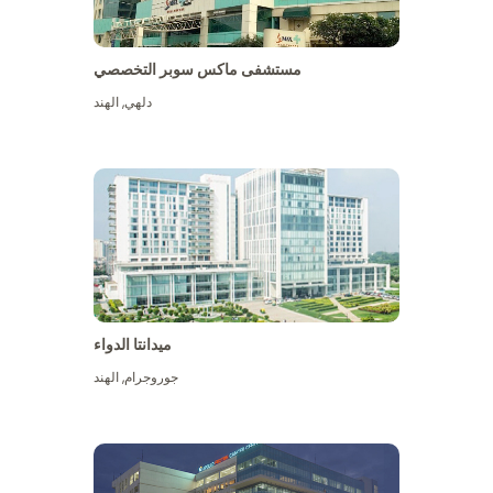
مستشفى ماكس سوبر التخصصي
دلهي
,
الهند
ميدانتا الدواء
جوروجرام
,
الهند