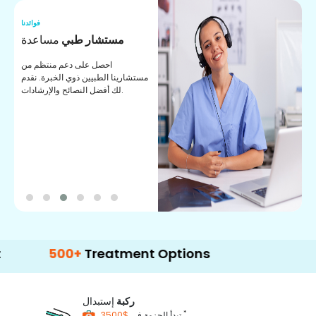
نا
فوائدنا
ت
مستشار طبي
مساعدة
ت
احصل على دعم منتظم من
مستشارينا الطبيين ذوي الخبرة. نقدم
ا
لك أفضل النصائح والإرشادات.
ي
ة
500+
Treatment Options
ركبة
إستبدال
*
$3500
تبدأ الحزمة في