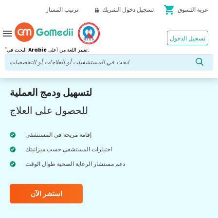
shopping_cart
عربة التسوق
تسجيل دخول الشريك
ترتيب المسار
menu
تسجيل الدخول
*
تغيير اللغة من أعلى.
Arabic
البحث في
لتسهيل ودمج العملية
للحصول على العلاج
إقامة مريحة في المستشفى
اختيارات المستشفى حسب ميزانيتك
دعم مستشار الرعاية الصحية طوال الوقت
استشر الآن