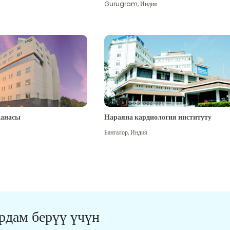
Gurugram
,
Индия
канасы
Нараяна кардиология институту
я
Бангалор
,
Индия
ардам берүү үчүн