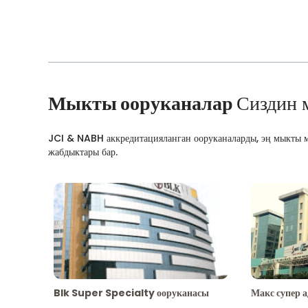
Мыкты ооруканалар
Сиздин 
JCI & NABH аккредитацияланган ооруканаларды, эң мыкты м
жабдыктары бар.
Blk Super Specialty ооруканасы
Макс супер 