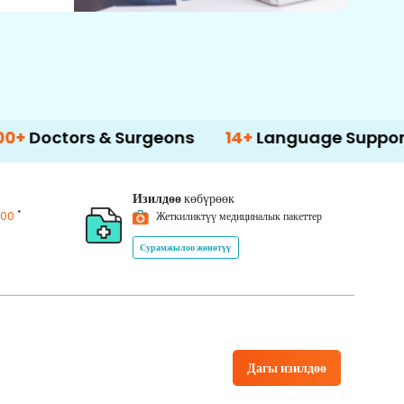
s & Surgeons
14+
Language Support
50
Изилдөө
көбүрөөк
*
200
Жеткиликтүү медициналык пакеттер
Сурамжылоо жөнөтүү
Дагы изилдөө