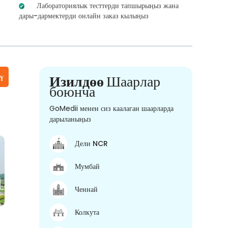
Лабораториялык тесттерди тапшырыңыз жана
дары-дармектерди онлайн заказ кылыңыз
үү
Изилдөө
Шаарлар
боюнча
GoMedii менен сиз каалаган шаарларда
дарыланыңыз
Дели NCR
Мумбай
Ченнай
Колкута