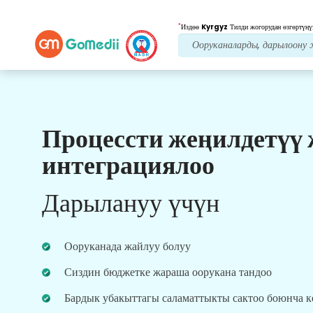
*
Издөө
Kyrgyz
Тилди жогорудан өзгөртүңү
Процессти жеңилдетүү
Биздин артыкчылыктар
интеграциялоо
Пост дарылоо
кам
көрүү
Дарылануу үчүн
Ар дайым көйгөйлөрүңүздү чечүү үчүн биздин
команда менен 24x7 медициналык жана
пациенттердин колдоосун алыңыз. Сиздин
Ооруканада жайлуу болуу
дарылоо муктаждыктарыңыз боюнча
үзгүлтүксүз жаңыртуулар.
Сиздин бюджетке жараша оорукана тандоо
Бардык убакыттагы саламаттыкты сактоо боюнча 