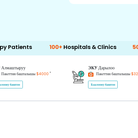
s
100+
Hospitals & Clinics
500+
Doctor
P
Алмаштыруу
ЭКУ
Дарылоо
*
Пакеттин башталышы
$4000
Пакеттин башталышы
$3
алоону баштоо
Баалоону баштоо