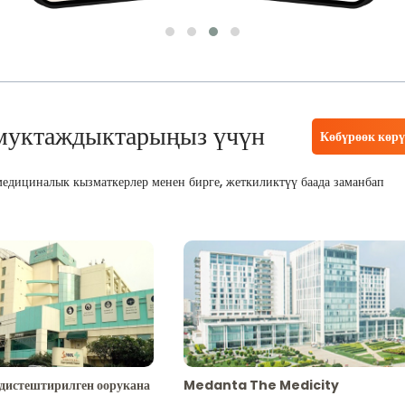
муктаждыктарыңыз үчүн
Көбүрөөк көр
едициналык кызматкерлер менен бирге, жеткиликтүү баада заманбап
адистештирилген оорукана
Medanta The Medicity