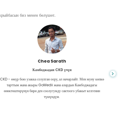
ажрыйбасын биз менен бөлүшөт.
Chea Sarath
Камбоджадан CKD үчүн
CKD - өмүр бою узакка созулган оору, ал начарлайт. Мен муну көпкө
Жашоо к
тарттым жана акыры GoMedii жана алардын Камбоджадагы
боордун
өнөктөштөрүнүн бири ден соолугумду сактоого убакыт келгенин
Акчам аз
түшүндүм.