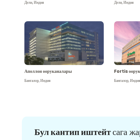
Дели
,
Индия
Дели
,
Индия
Аполлон ооруканалары
Fortis оору
Бангалор
,
Индия
Бангалор
,
Инди
Бул кантип иштейт
сага ж