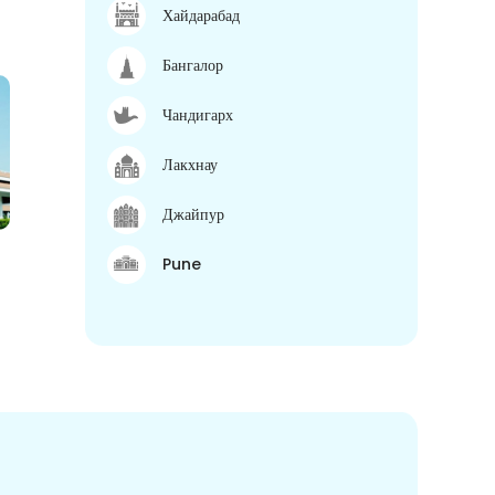
Хайдарабад
Бангалор
Чандигарх
Лакхнау
Джайпур
Pune