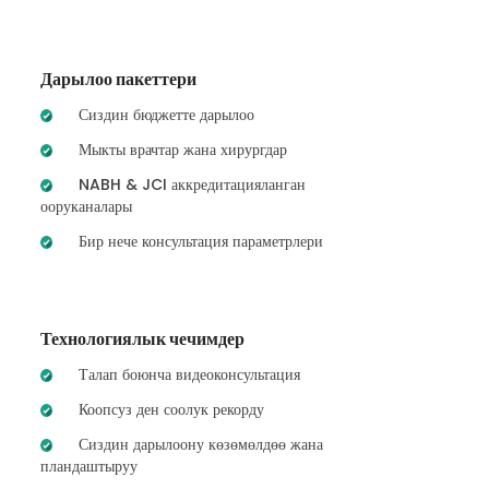
Дарылоо пакеттери
Сиздин бюджетте дарылоо
Мыкты врачтар жана хирургдар
NABH & JCI аккредитацияланган
ооруканалары
Бир нече консультация параметрлери
Технологиялык чечимдер
Талап боюнча видеоконсультация
Коопсуз ден соолук рекорду
Сиздин дарылоону көзөмөлдөө жана
пландаштыруу