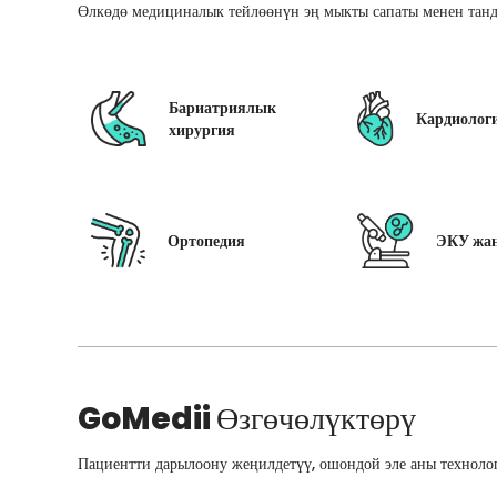
Өлкөдө медициналык тейлөөнүн эң мыкты сапаты менен танд
Бариатриялык
Кардиолог
хирургия
Ортопедия
ЭКУ жан
GoMedii
Өзгөчөлүктөрү
Пациентти дарылоону жеңилдетүү, ошондой эле аны технолог