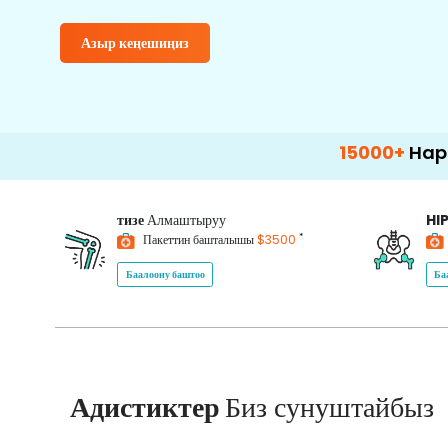
Азыр кеңешиңиз
15000+
Happy Patient
тизе
Алмаштыруу
HI
*
Пакеттин башталышы
$3500
Баалоону баштоо
Ба
Адистиктер
Биз сунуштайбыз