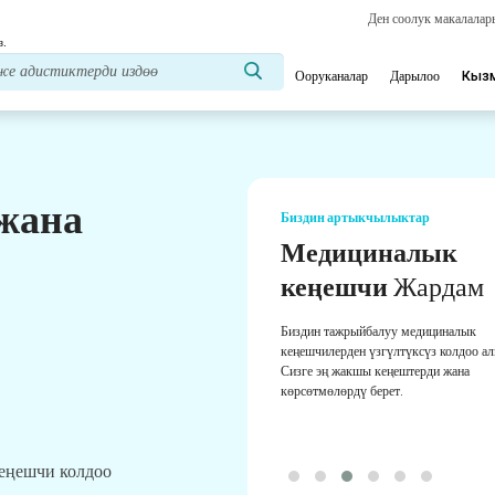
Ден соолук макалала
з.
Ооруканалар
Дарылоо
Кыз
 жана
Биздин артыкчылыктар
Медициналык
кеңешчи
Жардам
Биздин тажрыйбалуу медициналык
кеңешчилерден үзгүлтүксүз колдоо а
Сизге эң жакшы кеңештерди жана
көрсөтмөлөрдү берет.
кеңешчи колдоо