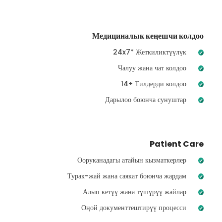
Медициналык кеңешчи колдоо
24x7* Жеткиликтүүлүк
Чалуу жана чат колдоо
14+ Тилдерди колдоо
Дарылоо боюнча сунуштар
Patient Care
Ооруканадагы атайын кызматкерлер
Турак-жай жана саякат боюнча жардам
Алып кетүү жана түшүрүү жайлар
Оңой документтештирүү процесси