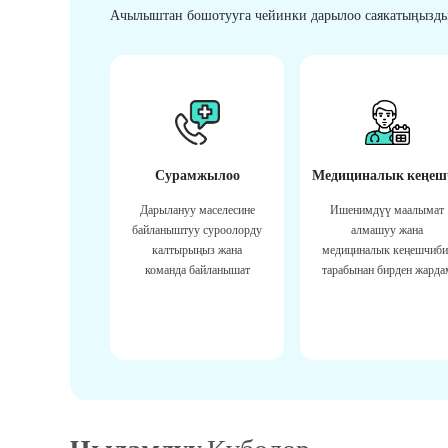
Ачылыштан бошотууга чейинки дарылоо саякатыңызды
Сурамжылоо
Медициналык кеңеш
Дарылануу маселесине
Ишенимдүү маалымат
байланыштуу суроолорду
алмашуу жана
калтырыңыз жана
медициналык кеңешчиби
команда байланышат
тарабынан бирден жарда