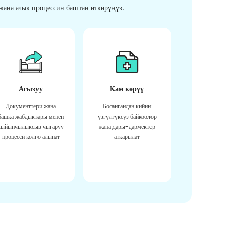
ана ачык процессин баштан өткөрүңүз.
Агызуу
Кам көрүү
Документтери жана
Босангандан кийин
башка жабдыктары менен
үзгүлтүксүз байкоолор
кыйынчылыксыз чыгаруу
жана дары-дармектер
процесси колго алынат
аткарылат