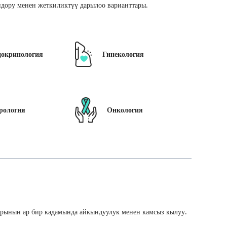
дору менен жеткиликтүү дарылоо варианттары.
докринология
Гинекология
рология
Онкология
арынын ар бир кадамында айкындуулук менен камсыз кылуу.