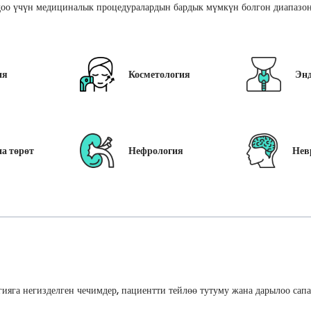
оо үчүн медициналык процедуралардын бардык мүмкүн болгон диапазон
ия
Косметология
Эн
а төрөт
Нефрология
Нев
ияга негизделген чечимдер, пациентти тейлөө тутуму жана дарылоо сап