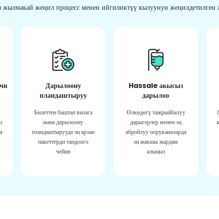
 жылмакай жеңил процесс менен ийгиликтүү кылуунун жеңилдетилген ж
чи
Дарылоону
Hassale акысыз
пландаштыруу
дарылоо
Билеттен баштап визага
Өлкөдөгү тажрыйбалуу
з
жана дарылоону
дарыгерлер менен эң
м
пландаштырууда эң арзан
абройлуу ооруканаларда
пакеттерди тандоого
эң жакшы жардам
чейин
алыңыз