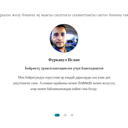
арылоо жолу боюнча эң мыкты сапаттагы саламаттыкты сактоо боюнча т
Фурканул Ислам
Бөйрөктү трансплантациялоо үчүн Бангладештен
Мен бөйрөгүмдүн оорусунан ар кандай дарыларды ала алам деп
үмүттөнгөн элем. Алланын ырайымы менен GoMedii менен жолугуп,
алар менен байланышкандан кийин гана болду.