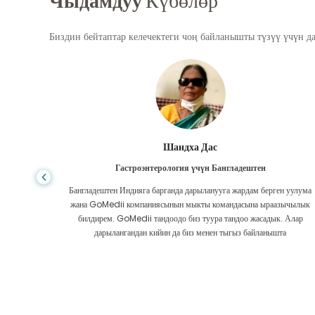
Чыдамдуу
Күбөлөр
Биздин бейтаптар келечектеги чоң байланышты түзүү үчүн д
Шандха Дас
Гастроэнтерология үчүн Бангладештен
да көп,
Бангладештен Индияга барганда дарыланууга жардам берген уулума
л тургай
жана GoMedii компаниясынын мыкты командасына ыраазычылык
зек жок,
билдирем. GoMedii тандоодо биз туура тандоо жасадык. Алар
ттим.
дарылангандан кийин да биз менен тыгыз байланышта