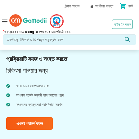
shopping_cart
ট্র্যাক আদেশ
অংশীদার লগইন
কার্ট
menu
সাইন ইন করুন
*
অনুসন্ধান করা হচ্ছে
Bangla
উপরে থেকে ভাষা পরিবর্তন করুন.
প্রক্রিয়াটি সহজ ও সংহত করতে
চিকিৎসা পাওয়ার জন্য
আরামদায়ক হাসপাতালে থাকা
আপনার বাজেট অনুযায়ী হাসপাতালের পছন্দ
সর্বকালের স্বাস্থ্যসেবা পরামর্শদাতা সমর্থন
এখনই পরামর্শ করুন