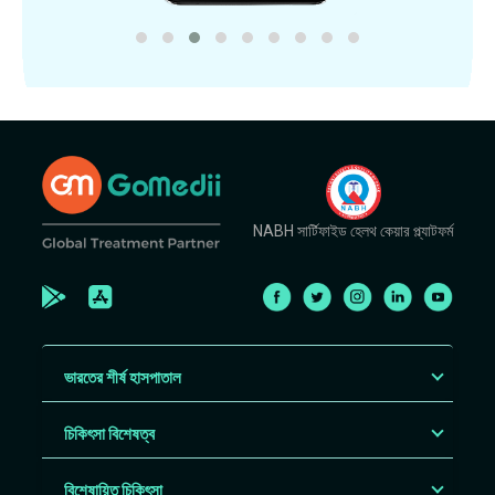
NABH সার্টিফাইড হেলথ কেয়ার প্ল্যাটফর্ম
ভারতের শীর্ষ হাসপাতাল
চিকিৎসা বিশেষত্ব
বিশেষায়িত চিকিৎসা