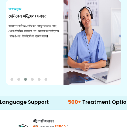
আমাদের সুবিধা
আম
মেডিকেল কাউন্সেলর
সহায়তা
অ
আমাদের অভিজ্ঞ মেডিকেল কাউন্সেলরদের কাছ
ভা
থেকে নিয়মিত সহায়তা পান। আপনাকে সর্বোত্তম
চি
পরামর্শ এবং দিকনির্দেশনা প্রদান করে।
ডা
e Support
500+
Treatment Options
হাঁটু
প্রতিস্থাপন
*
প্যাকেজ শুরু
$3500