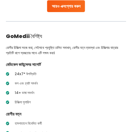
আরও এক্সপ্লোর করুন
GoMedii
বৈশিষ্ট্য
রোগীর চিকিত্সা সহজ করা, সেইসাথে প্রযুক্তি চালিত সমাধান, রোগীর যত্ন ব্যবস্থা এবং চিকিত্সার যাত্রার
প্রতিটি ধাপে স্বচ্ছতার সাথে এটি সক্ষম করা।
মেডিকেল কাউন্সেলর সাপোর্ট
24x7* উপস্থিতি
কল এবং চ্যাট সমর্থন
14+ ভাষা সমর্থন
চিকিত্সা সুপারিশ
রোগীর যত্ন
হাসপাতালে নিবেদিত কর্মী