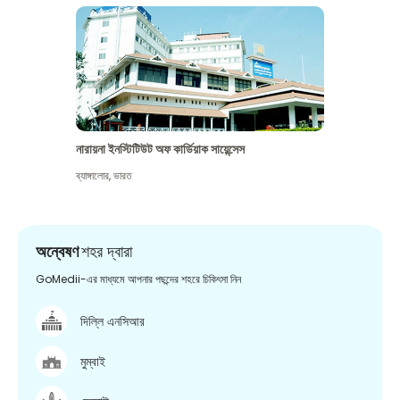
নারায়না ইনস্টিটিউট অফ কার্ডিয়াক সায়েন্সেস
ব্যাঙ্গালোর
,
ভারত
অন্বেষণ
শহর দ্বারা
GoMedii-এর মাধ্যমে আপনার পছন্দের শহরে চিকিৎসা নিন
দিল্লি এনসিআর
মুম্বাই