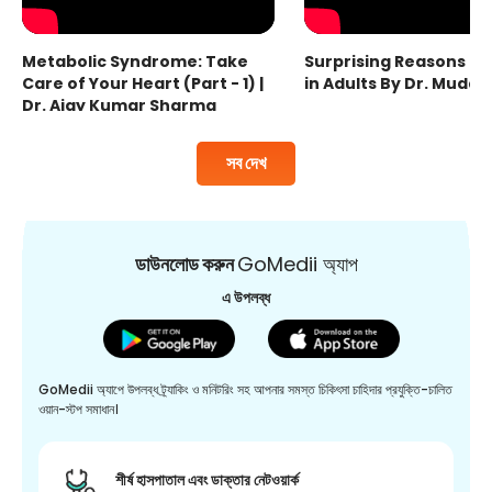
Metabolic Syndrome: Take
Surprising Reasons fo
Care of Your Heart (Part - 1) |
in Adults By Dr. Mudas
Dr. Ajay Kumar Sharma
সব দেখ
ডাউনলোড করুন
GoMedii অ্যাপ
এ উপলব্ধ
GoMedii অ্যাপে উপলব্ধ ট্র্যাকিং ও মনিটরিং সহ আপনার সমস্ত চিকিৎসা চাহিদার প্রযুক্তি-চালিত
ওয়ান-স্টপ সমাধান।
শীর্ষ হাসপাতাল এবং ডাক্তার নেটওয়ার্ক