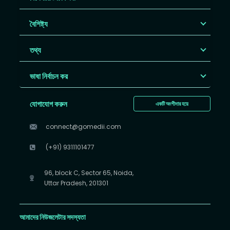
বৈশিষ্ট্য
তথ্য
ভাষা নির্বাচন কর
যোগাযোগ করুন
একটি অংশীদার হয়ে
connect@gomedii.com
(+91) 9311101477
96, block C, Sector 65, Noida,
Uttar Pradesh, 201301
আমাদের নিউজলেটার সদস্যতা