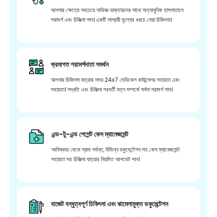
আপনার ক্ষেত্রে সবচেয়ে অভিজ্ঞ ডাক্তারদের সাথে অত্যাধুনিক হাসপাতালে
পরামর্শ এবং চিকিত্সা পান। একটি সাশ্রয়ী মূল্যের খরচে সেরা চিকিৎসা।
ক্রমাগত পরামর্শদাতা সমর্থন
আপনার চিকিৎসা যাত্রার সময় 24x7 মেডিকেল কাউন্সেলর সহায়তা এবং
সহায়তা। পদ্ধতি এবং চিকিত্সা পরবর্তী যত্ন সম্পর্কে সর্বদা পরামর্শ পান।
এন্ড-টু-এন্ড পেশেন্ট কেস ম্যানেজমেন্ট
আবিষ্কার থেকে স্রাব পর্যন্ত, বিভিন্ন ডকুমেন্টেশন সহ কেস ম্যানেজমেন্ট
সহায়তা সহ চিকিত্সা যাত্রার নিয়মিত আপডেট পান।
বাজেট বন্ধুত্বপূর্ণ চিকিৎসা এবং ঝামেলামুক্ত ডকুমেন্টেশন