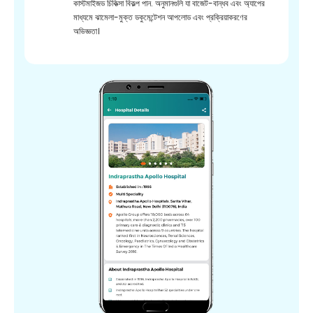
কাস্টমাইজড চিকিত্সা বিকল্প পান. অনুমানগুলি যা বাজেট-বান্ধব এবং অ্যাপের
মাধ্যমে ঝামেলা-মুক্ত ডকুমেন্টেশন আপলোড এবং প্রক্রিয়াকরণের
অভিজ্ঞতা।