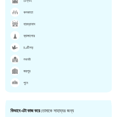
চেন্নাই
কলকাতা
হায়দ্রাবাদ
ব্যাঙ্গালোর
চণ্ডীগড়
লখনউ
জয়পুর
পুনে
কিভাবে এটা কাজ করে
তোমাকে সাহায্যর জন্য