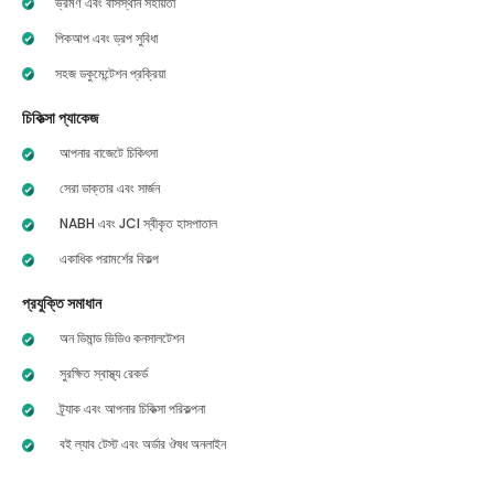
ভ্রমণ এবং বাসস্থান সহায়তা
পিকআপ এবং ড্রপ সুবিধা
সহজ ডকুমেন্টেশন প্রক্রিয়া
চিকিত্সা প্যাকেজ
আপনার বাজেটে চিকিৎসা
সেরা ডাক্তার এবং সার্জন
NABH এবং JCI স্বীকৃত হাসপাতাল
একাধিক পরামর্শের বিকল্প
প্রযুক্তি সমাধান
অন ডিমান্ড ভিডিও কনসালটেশন
সুরক্ষিত স্বাস্থ্য রেকর্ড
ট্র্যাক এবং আপনার চিকিত্সা পরিকল্পনা
বই ল্যাব টেস্ট এবং অর্ডার ঔষধ অনলাইন