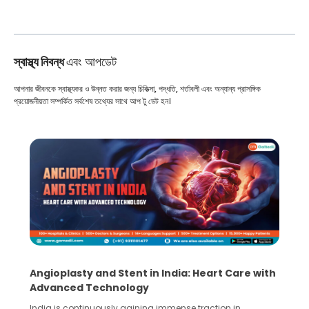
স্বাস্থ্য নিবন্ধ
এবং আপডেট
আপনার জীবনকে স্বাস্থ্যকর ও উন্নত করার জন্য চিকিত্সা, পদ্ধতি, শর্তাবলী এবং অন্যান্য প্রাসঙ্গিক
প্রয়োজনীয়তা সম্পর্কিত সর্বশেষ তথ্যের সাথে আপ টু ডেট হন।
Angioplasty and Stent in India: Heart Care with
5 
Advanced Technology
Co
India is continuously gaining immense traction in
Hu