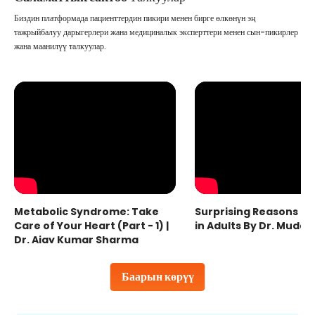
Биздин платформада пациенттердин пикири менен бирге өлкөнүн эң
тажрыйбалуу дарыгерлери жана медициналык эксперттери менен сын-пикирлер
жана маанилүү талкуулар.
Metabolic Syndrome: Take
Surprising Reasons fo
Care of Your Heart (Part - 1) |
in Adults By Dr. Mudas
Dr. Ajay Kumar Sharma
Баарын көрүү