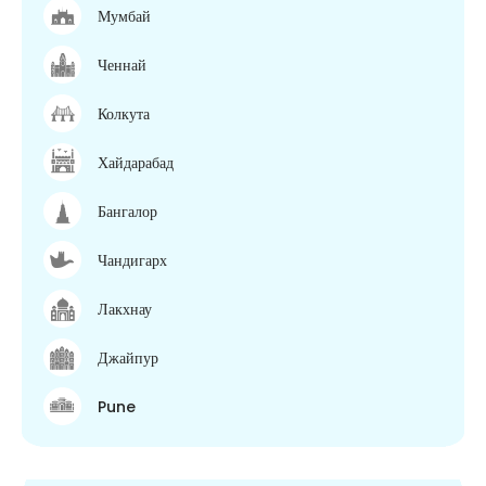
Мумбай
Ченнай
Колкута
Хайдарабад
Бангалор
Чандигарх
Лакхнау
Джайпур
Pune