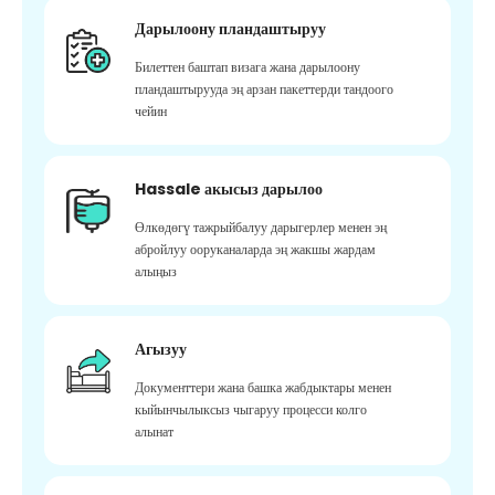
Дарылоону пландаштыруу
Билеттен баштап визага жана дарылоону
пландаштырууда эң арзан пакеттерди тандоого
чейин
Hassale акысыз дарылоо
Өлкөдөгү тажрыйбалуу дарыгерлер менен эң
абройлуу ооруканаларда эң жакшы жардам
алыңыз
Агызуу
Документтери жана башка жабдыктары менен
кыйынчылыксыз чыгаруу процесси колго
алынат