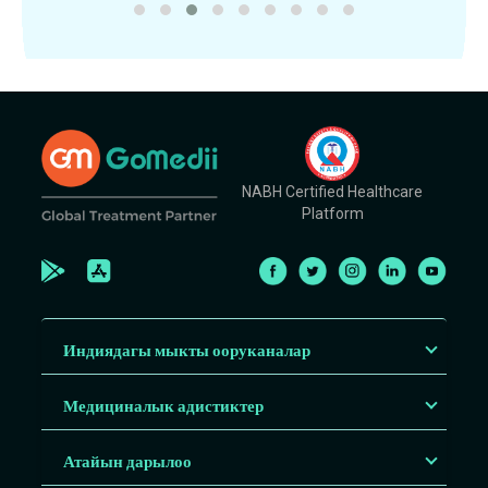
NABH Certified Healthcare
Platform
Индиядагы мыкты ооруканалар
Медициналык адистиктер
Атайын дарылоо