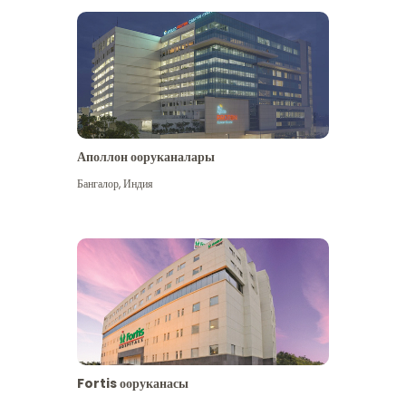
Аполлон ооруканалары
Көбүрөөк көрүү
Бангалор
,
Индия
Fortis ооруканасы