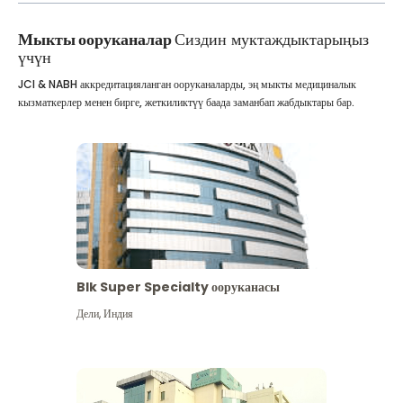
Мыкты ооруканалар
Сиздин муктаждыктарыңыз
үчүн
JCI & NABH аккредитацияланган ооруканаларды, эң мыкты медициналык
кызматкерлер менен бирге, жеткиликтүү баада заманбап жабдыктары бар.
Blk Super Specialty ооруканасы
Дели
,
Индия