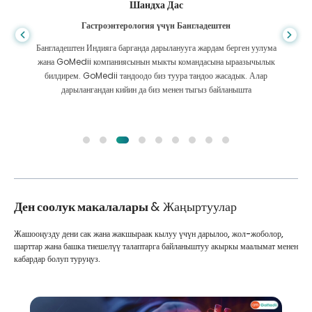
Шандха Дас
Гастроэнтерология үчүн Бангладештен
Бангладештен Индияга барганда дарыланууга жардам берген уулума
жана GoMedii компаниясынын мыкты командасына ыраазычылык
билдирем. GoMedii тандоодо биз туура тандоо жасадык. Алар
дарылангандан кийин да биз менен тыгыз байланышта
Ден соолук макалалары
& Жаңыртуулар
Жашооңузду дени сак жана жакшыраак кылуу үчүн дарылоо, жол-жоболор,
шарттар жана башка тиешелүү талаптарга байланыштуу акыркы маалымат менен
кабардар болуп туруңуз.