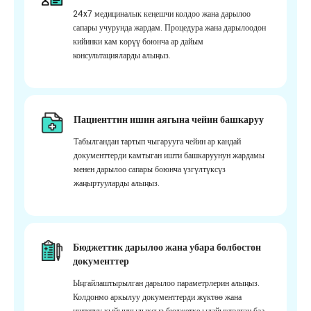
24x7 медициналык кеңешчи колдоо жана дарылоо
сапары учурунда жардам. Процедура жана дарылоодон
кийинки кам көрүү боюнча ар дайым
консультацияларды алыңыз.
Пациенттин ишин аягына чейин башкаруу
Табылгандан тартып чыгарууга чейин ар кандай
документтерди камтыган ишти башкаруунун жардамы
менен дарылоо сапары боюнча үзгүлтүксүз
жаңыртууларды алыңыз.
Бюджеттик дарылоо жана убара болбостон
документтер
Ыңгайлаштырылган дарылоо параметрлерин алыңыз.
Колдонмо аркылуу документтерди жүктөө жана
иштетүү кыйынчылыксыз бюджетке ылайыкталган баа