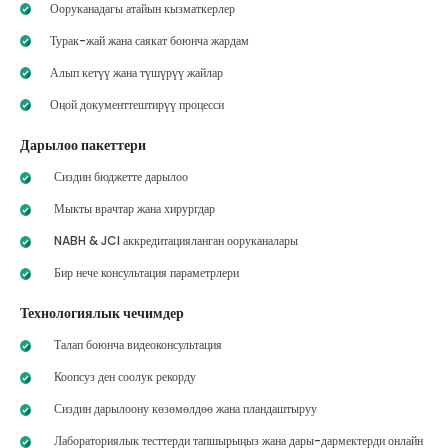
Ооруканадагы атайын кызматкерлер
Турак-жай жана саякат боюнча жардам
Алып кетүү жана түшүрүү жайлар
Оңой документтештирүү процесси
Дарылоо пакеттери
Сиздин бюджетте дарылоо
Мыкты врачтар жана хирургдар
NABH & JCI аккредитацияланган ооруканалары
Бир нече консультация параметрлери
Технологиялык чечимдер
Талап боюнча видеоконсультация
Коопсуз ден соолук рекорду
Сиздин дарылоону көзөмөлдөө жана пландаштыруу
Лабораториялык тесттерди тапшырыңыз жана дары-дармектерди онлайн