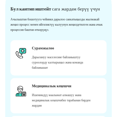
Бул кантип иштейт
сага жардам берүү үчүн
Ачылыштан бошотууга чейинки дарылоо саякатыңызды жылмакай
жеңил процесс менен ийгиликтүү кылуунун жеңилдетилген жана ачык
процессин баштан өткөрүңүз.
Сурамжылоо
Дарылануу маселесине байланыштуу
суроолорду калтырыңыз жана команда
байланышат
Медициналык кеңешчи
Ишенимдүү маалымат алмашуу жана
медициналык кеңешчибиз тарабынан бирден
жардам