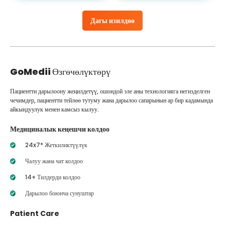
Дагы изилдөө
GoMedii
Өзгөчөлүктөрү
Пациентти дарылоону жеңилдетүү, ошондой эле аны технологияга негизделген
чечимдер, пациентти тейлөө тутуму жана дарылоо сапарынын ар бир кадамында
айкындуулук менен камсыз кылуу.
Медициналык кеңешчи колдоо
24x7* Жеткиликтүүлүк
Чалуу жана чат колдоо
14+ Тилдерди колдоо
Дарылоо боюнча сунуштар
Patient Care