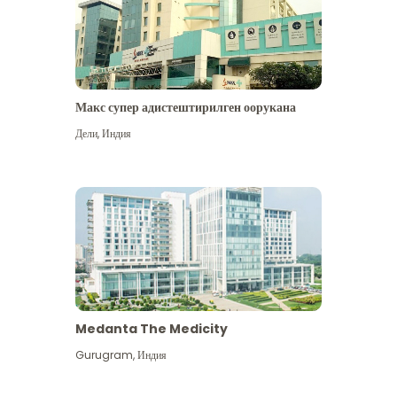
Макс супер адистештирилген оорукана
Дели
,
Индия
Medanta The Medicity
Gurugram
,
Индия