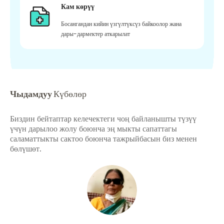
Кам көрүү
Босангандан кийин үзгүлтүксүз байкоолор жана
дары-дармектер аткарылат
Чыдамдуу
Күбөлөр
Биздин бейтаптар келечектеги чоң байланышты түзүү
үчүн дарылоо жолу боюнча эң мыкты сапаттагы
саламаттыкты сактоо боюнча тажрыйбасын биз менен
бөлүшөт.