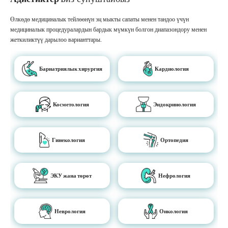
Өлкөдө медициналык тейлөөнүн эң мыкты сапаты менен тандоо үчүн
медициналык процедуралардын бардык мүмкүн болгон диапазондору менен
жеткиликтүү дарылоо варианттары.
Бариатриялык хирургия
Кардиология
Косметология
Эндокринология
Гинекология
Ортопедия
ЭКУ жана төрөт
Нефрология
Неврология
Онкология