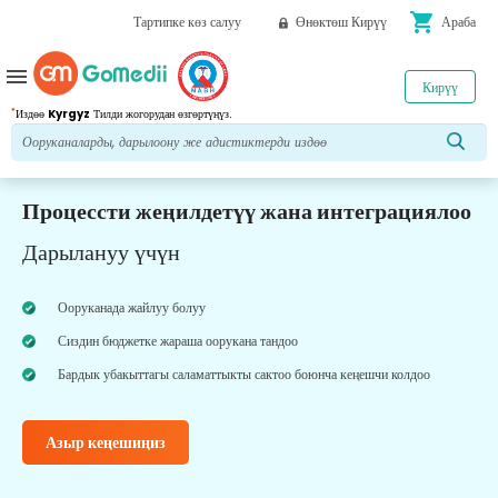
shopping_cart
Тартипке көз салуу
Өнөктөш Кирүү
Араба
menu
Кирүү
*
Издөө
Kyrgyz
Тилди жогорудан өзгөртүңүз.
Процессти жеңилдетүү жана интеграциялоо
Дарылануу үчүн
Ооруканада жайлуу болуу
Сиздин бюджетке жараша оорукана тандоо
Бардык убакыттагы саламаттыкты сактоо боюнча кеңешчи колдоо
Азыр кеңешиңиз