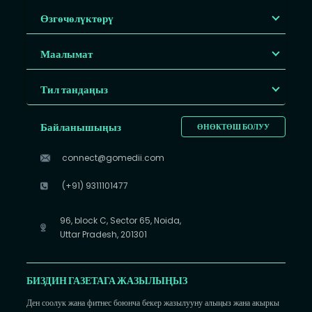
Өзгөчөлүктөрү
Маалымат
Тил тандаңыз
Байланышыңыз
ӨНӨКТӨШ БОЛУУ
connect@gomedii.com
(+91) 9311101477
96, block C, Sector 65, Noida,
Uttar Pradesh, 201301
БИЗДИН ГАЗЕТАГА ЖАЗЫЛЫҢЫЗ
Ден соолук жана фитнес боюнча бекер жазылууну алыңыз жана акыркы