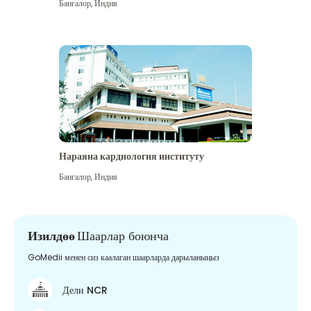
Бангалор
,
Индия
Нараяна кардиология институту
Бангалор
,
Индия
Изилдөө
Шаарлар боюнча
GoMedii менен сиз каалаган шаарларда дарыланыңыз
Дели NCR