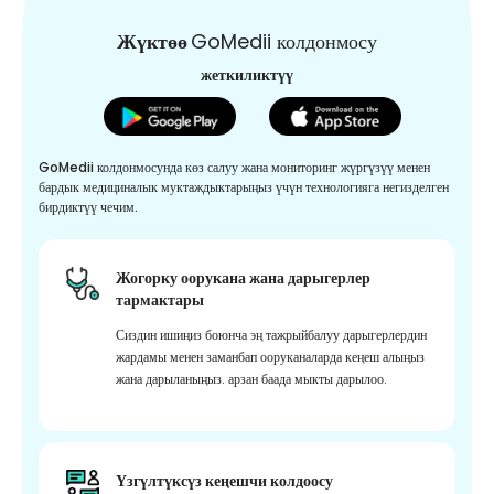
Жүктөө
GoMedii колдонмосу
жеткиликтүү
GoMedii колдонмосунда көз салуу жана мониторинг жүргүзүү менен
бардык медициналык муктаждыктарыңыз үчүн технологияга негизделген
бирдиктүү чечим.
Жогорку оорукана жана дарыгерлер
тармактары
Сиздин ишиңиз боюнча эң тажрыйбалуу дарыгерлердин
жардамы менен заманбап ооруканаларда кеңеш алыңыз
жана дарыланыңыз. арзан баада мыкты дарылоо.
Үзгүлтүксүз кеңешчи колдоосу