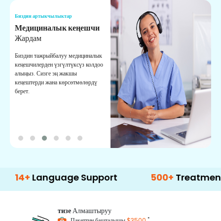
Биздин артыкчылыктар
Б
Медициналык кеңешчи
О
Жардам
К
Биздин тажрыйбалуу медициналык
Д
кеңешчилерден үзгүлтүксүз колдоо
ж
алыңыз. Сизге эң жакшы
р
кеңештерди жана көрсөтмөлөрдү
т
берет.
о
Language Support
500+
Treatment Optio
тизе
Алмаштыруу
*
Пакеттин башталышы
$3500