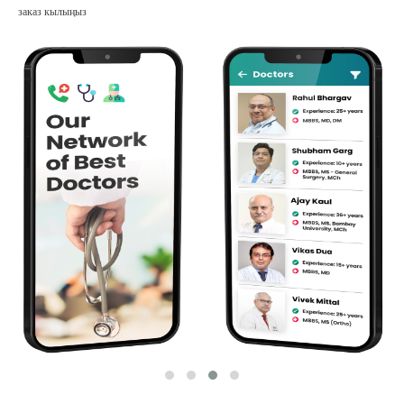
заказ кылыңыз