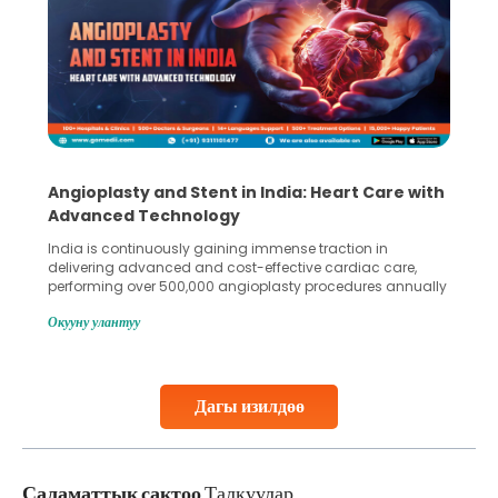
Angioplasty and Stent in India: Heart Care with
Advanced Technology
India is continuously gaining immense traction in
delivering advanced and cost-effective cardiac care,
performing over 500,000 angioplasty procedures annually
with a success rate exceeding 90%. Patients across the
Окууну улантуу
globe are searching for treatments like angioplasty and
stent placement in Indian hospitals, owing to the
combination of high-quality care and affordability.
Studies, such as one published
Дагы изилдөө
Continue Reading
Саламаттык сактоо
Талкуулар