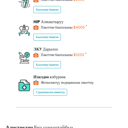
Баалоону баштоо
HIP
Алмаштыруу
*
Пакеттин башталышы
$4000
Баалоону баштоо
ЭКУ
Дарылоо
*
Пакеттин башталышы
$3200
Баалоону баштоо
Изилдөө
көбүрөөк
Жеткиликтүү медициналык пакеттер
Сурамжылоо жөнөтүү
Адистиктер
Биз сунуштайбыз