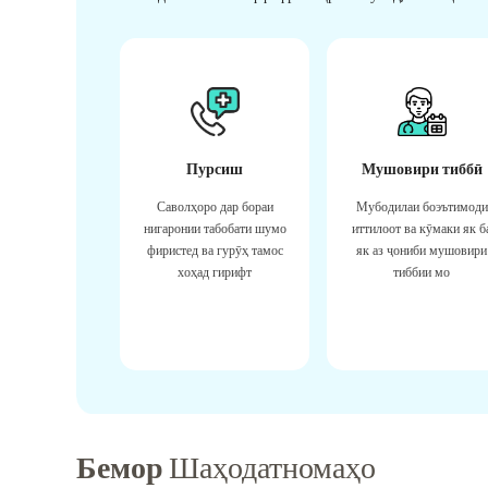
Пурсиш
Мушовири тиббӣ
Саволҳоро дар бораи
Мубодилаи боэътимоди
нигаронии табобати шумо
иттилоот ва кӯмаки як б
фиристед ва гурӯҳ тамос
як аз ҷониби мушовири
хоҳад гирифт
тиббии мо
Бемор
Шаҳодатномаҳо