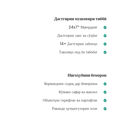
Дастгирии мушовири тиббӣ
24x7* Мавҷудият
Дастгирии занг ва сӯҳбат
14+ Дастгирии забонҳо
Тавсияҳо оид ба табобат
Нигоҳубини беморон
Кормандони содиқ дар беморхона
Кӯмаки сафар ва манзил
Объектҳои гирифтан ва партофтан
Раванди ҳуҷҷатгузории осон