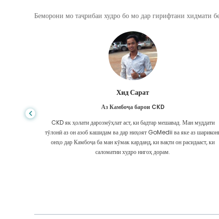
Беморони мо таҷрибаи худро бо мо дар гирифтани хидмати бе
Хид Сарат
Аз Камбоҷа барои CKD
аам ҳама
CKD як ҳолати дарозмӯҳлат аст, ки бадтар мешавад. Ман муддати
ки ман бо
тӯлонӣ аз он азоб кашидам ва дар ниҳоят GoMedii ва яке аз шарикон
ирифтам.
онҳо дар Камбоҷа ба ман кӯмак карданд, ки вақти он расидааст, ки
саломатии худро нигоҳ дорам.