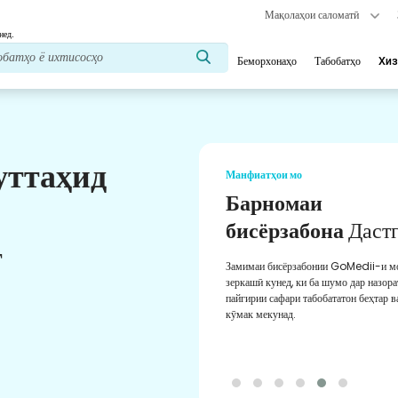
Мақолаҳои саломатӣ
нед.
Беморхонаҳо
Табобатҳо
Хиз
уттаҳид
Манфиатҳои мо
Барномаи
бисёрзабона
Дастгирӣ
т
Замимаи бисёрзабонии GoMedii-и моро
зеркашӣ кунед, ки ба шумо дар назорат ва
пайгирии сафари табобататон беҳтар ва дақиқ
кӯмак мекунад.