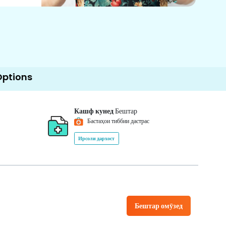
Кашф кунед
Бештар
Бастаҳои тиббии дастрас
Ирсоли дархост
Бештар омӯзед