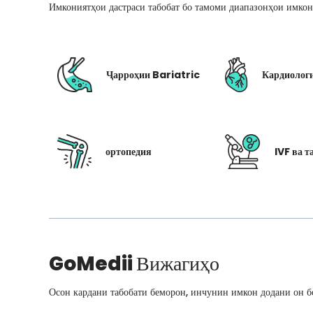
Имкониятҳои дастраси табобат бо тамоми диапазонҳои имкон
Ҷарроҳии Bariatric
Кардиолог
ортопедия
IVF ва т
GoMedii
Вижагиҳо
Осон кардани табобати беморон, инчунин имкон додани он бо