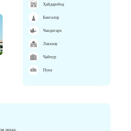
Ҳайдаробод
Бангалор
Чандигарх
Лакхнау
Ҷайпур
Пуна
ом диҳад.