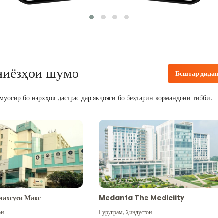
ниёзҳои шумо
Бештар дида
уосир бо нархҳои дастрас дар якҷоягӣ бо беҳтарин кормандони тиббӣ.
махсуси Макс
Medanta The Mediciity
он
Гуруграм
,
Ҳиндустон