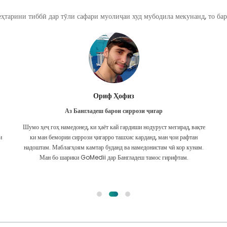
ҳтарини тиббӣ дар тӯли сафари муолиҷаи худ мубодила мекунанд, то бар
Ориф Ҳофиз
Аз Бангладеш барои сиррози ҷигар
Шумо ҳеҷ гоҳ намедонед, ки ҳаёт кай гардиши нодуруст мегирад, вақте
и
ки ман бемории сиррози ҷигарро ташхис карданд, ман ҷои рафтан
надоштам. Маблағҳоям камтар буданд ва намедонистам чӣ кор кунам.
Ман бо шарики GoMedii дар Бангладеш тамос гирифтам.