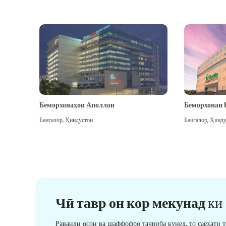
Беморхонаҳои Аполлон
Беморхонаи 
Бангалор
,
Ҳиндустон
Бангалор
,
Ҳинду
Чӣ тавр он кор мекунад
ки
Раванди осон ва шаффофро таҷриба кунед, то саёҳати 