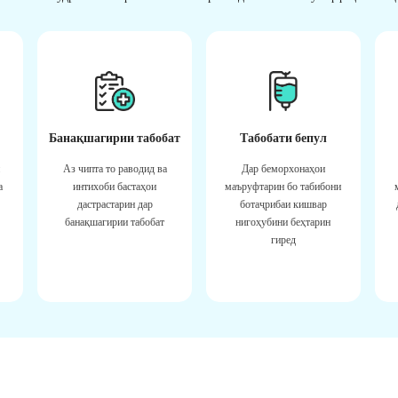
Банақшагирии табобат
Табобати бепул
Аз чипта то раводид ва
Дар беморхонаҳои
а
интихоби бастаҳои
маъруфтарин бо табибони
дастрастарин дар
ботаҷрибаи кишвар
банақшагирии табобат
нигоҳубини беҳтарин
гиред