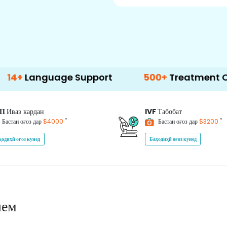
guage Support
500+
Treatment Options
ИП
Иваз кардан
IVF
Табобат
*
*
Бастаи оғоз дар
$4000
Бастаи оғоз дар
$3200
ҳодиҳӣ оғоз кунед
Баҳодиҳӣ оғоз кунед
нем