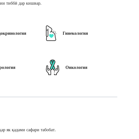
ии тиббӣ дар кишвар.
докринология
Гинекология
рология
Онкология
ар як қадами сафари табобат.