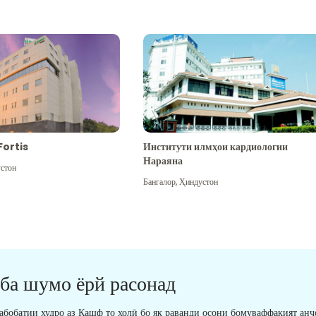
Fortis
Институти илмҳои кардиологии
Нараяна
стон
Бангалор
,
Ҳиндустон
 ба шумо ёрй расонад
табобатии худро аз Кашф то холӣ бо як раванди осони бомуваффақият анҷ