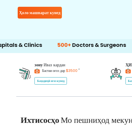
Ҳоло машварат кунед
Clinics
500+
Doctors & Surgeons
14+
Lan
зону
Иваз кардан
Ҳ
*
Бастаи оғоз дар
$3500
Баҳодиҳӣ оғоз кунед
Ба
Ихтисосҳо
Мо пешниҳод меку