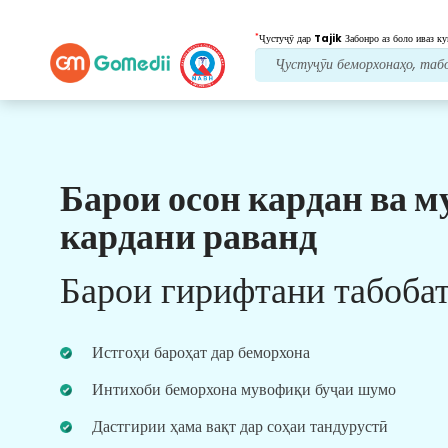
*
Ҷустуҷӯ дар
Tajik
Забонро аз боло иваз ку
Барои осон кардан ва м
кардани раванд
онлайн
тҳо
Барои гирифтани табоба
 бо табибони ботаҷрибаи мо
 дар вақти воқеӣ барои
соҳаи тандурустӣ.
Истгоҳи бароҳат дар беморхона
Интихоби беморхона мувофиқи буҷаи шумо
Дастгирии ҳама вақт дар соҳаи тандурустӣ