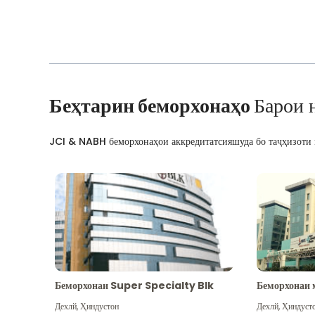
Беҳтарин беморхонаҳо
Барои 
JCI & NABH беморхонаҳои аккредитатсияшуда бо таҷҳизоти м
Беморхонаи Super Specialty Blk
Беморхонаи 
Дехлй
,
Ҳиндустон
Дехлй
,
Ҳиндуст