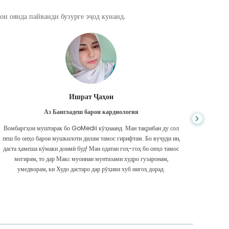
ои оянда пайванди бузурге эҷод кунанд.
Ишрат Ҷаҳон
Аз Бангладеш барои кардиология
Вомбаргҳои муштарак бо GoMedii кӯҳнаанд. Ман тақрибан ду сол
Ҳанг
пеш бо онҳо барои мушкилоти дилам тамос гирифтам. Бо вуҷуди ин,
мушкил б
даста ҳамеша кӯмаки доимӣ буд! Ман одатан гоҳ-гоҳ бо онҳо тамос
танҳо да
мегирам, то дар Макс муоинаи мунтазами худро гузаронам,
умедворам, ки Худо дастаро дар рӯҳияи хуб нигоҳ дорад.