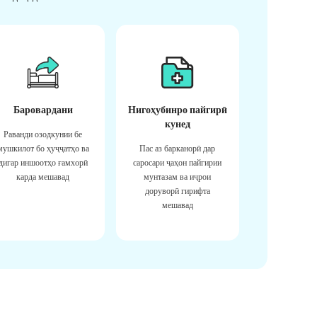
Баровардани
Нигоҳубинро пайгирӣ
кунед
Раванди озодкунии бе
мушкилот бо ҳуҷҷатҳо ва
Пас аз барканорӣ дар
дигар иншоотҳо ғамхорӣ
саросари ҷаҳон пайгирии
карда мешавад
мунтазам ва иҷрои
доруворӣ гирифта
мешавад