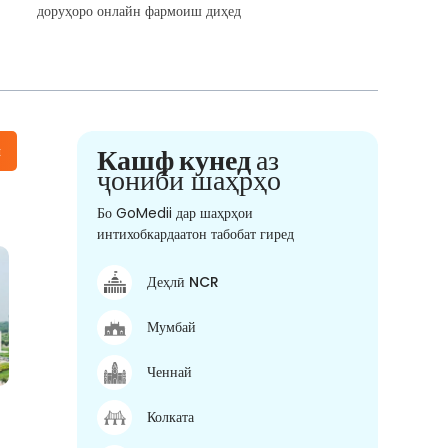
доруҳоро онлайн фармоиш диҳед
н
Кашф кунед
аз
ҷониби шаҳрҳо
Бо GoMedii дар шаҳрҳои
интихобкардаатон табобат гиред
Деҳлӣ NCR
Мумбай
Ченнай
Колката