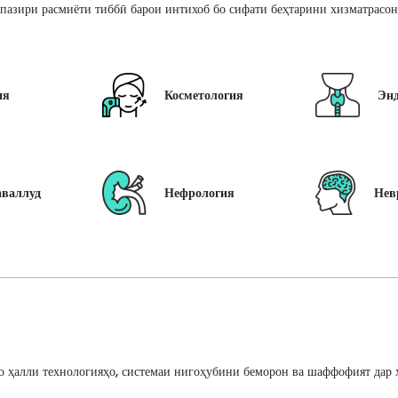
пазири расмиёти тиббӣ барои интихоб бо сифати беҳтарини хизматрасон
ия
Косметология
Эн
аваллуд
Нефрология
Нев
 ҳалли технологияҳо, системаи нигоҳубини беморон ва шаффофият дар ҳ