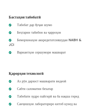
Бастаҳои табобатӣ
Табобат дар буҷаи шумо
Беҳтарин табибон ва ҷарроҳон
Беморхонаҳои аккредитатсияшудаи NABH &
JCI
Вариантҳои сершумори машварат
Қарорҳои технологӣ
Аз рӯи дархост машварати видеоӣ
Сабти саломатии бехатар
Табобати худро пайгирӣ ва ба нақша гиред
Санҷишҳои лабораториро китоб кунед ва