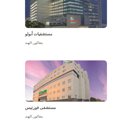
مستشفيات أبولو
بنغالور
,
الهند
عرض المزيد
مستشفى فورتيس
بنغالور
,
الهند