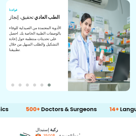
نا
فوائدنا
ر
الطب العادي
تحقيق، إنجاز
ة
الأدوية المعتمدة من الصيدلية للوفاء
ات
بالوصفات الطبية الخاصة بك. احصل
على تحديثات منتظمة حول إعادة
التشكيل والطلب السهل من خلال
تطبيقنا.
500+
Doctors & Surgeons
14+
Language Su
ركبة
إستبدال
*
$3500
تبدأ الحزمة في