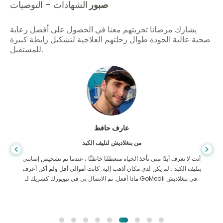
صبور
الشهادات - التوصيات
يشارك مرضانا تجربتهم معنا في الحصول على أفضل رعاية
صحية عالية الجودة طوال رحلتهم العلاجية لتشكيل رابطة كبيرة
للمستقبل.
عارف حافظ
من بنغلاديش لتليف الكبد
أنت لا تعرف أبدًا متى تأخذ الحياة منعطفًا خاطئًا ، عندما تم تشخيص إصابتي
بتليف الكبد ، لم يكن لدي مكان أذهب إليه. كانت أموالي أقل ولم أكن أعرف
ماذا أفعل. تم الاتصال بي في نيويورك كشريك لـ GoMedii في بنغلاديش.