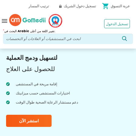
shopping_cart
عربة التسوق
تسجيل دخول الشريك
ترتيب المسار
menu
تسجيل الدخول
*
تغيير اللغة من أعلى.
Arabic
البحث في
لتسهيل ودمج العملية
للحصول على العلاج
إقامة مريحة في المستشفى
اختيارات المستشفى حسب ميزانيتك
دعم مستشار الرعاية الصحية طوال الوقت
استشر الآن