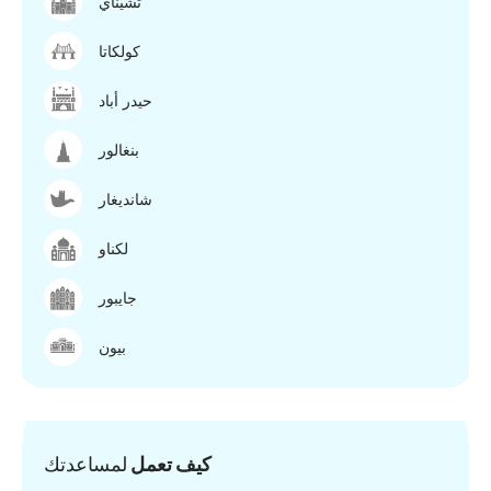
تشيناي
كولكاتا
حيدر أباد
بنغالور
شانديغار
لكناو
جايبور
بيون
كيف تعمل
لمساعدتك