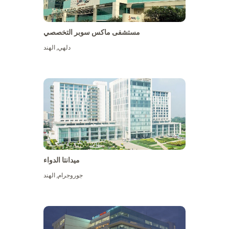
مستشفى ماكس سوبر التخصصي
دلهي
,
الهند
ميدانتا الدواء
جوروجرام
,
الهند